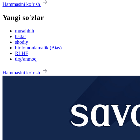
Hammasini ko‘rish
Yangi so'zlar
musahhih
hadaf
shodiy
bir tomonlamalik (Bias)
RLHF
tirg‘anmoq
Hammasini ko‘rish