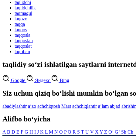
taqlidchi
taqlidchilik
taqmagul
taqozo
taqqa
taqqos
taqqosla
taqqoslan
taqqoslat
taqriban
taqlidiy so‘zi ishlatilgan saytlarni internet
Google
Яндекс
Bing
Siz uchun qiziq bo‘lishi mumkin bo‘lgan so
abadiylashtir
aʼzo
achchiqtosh
Mars
achchiqlantir
aʼlam
abjad
abrishi
Alifbo bo‘yicha
A
B
D
E
F
G
H
I
J
K
L
M
N
O
P
Q
R
S
T
U
V
X
Y
Z
O‘
G‘
Sh
Ch