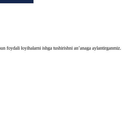
chun foydali loyihalarni ishga tushirishni an’anaga aylantirganmiz.