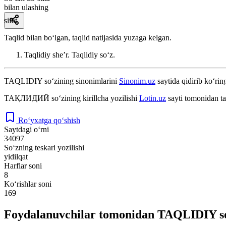
bilan ulashing
sifat
Taqlid bilan boʻlgan, taqlid natijasida yuzaga kelgan.
Taqlidiy sheʼr. Taqlidiy soʻz.
TAQLIDIY
so‘zining sinonimlarini
Sinonim.uz
saytida qidirib ko‘rin
ТАҚЛИДИЙ
so‘zining kirillcha yozilishi
Lotin.uz
sayti tomonidan ta
Ro‘yxatga qo‘shish
Saytdagi o‘rni
34097
So‘zning teskari yozilishi
yidilqat
Harflar soni
8
Ko‘rishlar soni
169
Foydalanuvchilar tomonidan TAQLIDIY so