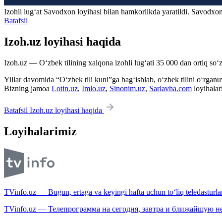
Izohli lugʻat
Savodxon
loyihasi bilan hamkorlikda yaratildi. Savodxon
Batafsil
Izoh.uz loyihasi haqida
Izoh.uz — O‘zbek tilining xalqona izohli lug‘ati 35 000 dan ortiq so‘zl
Yillar davomida “O‘zbek tili kuni”ga bag‘ishlab, o‘zbek tilini o‘rganuvc
Bizning jamoa
Lotin.uz
,
Imlo.uz
,
Sinonim.uz
,
Sarlavha.com
loyihalar
Batafsil Izoh.uz loyihasi haqida
Loyihalarimiz
TVinfo.uz — Bugun, ertaga va keyingi hafta uchun to‘liq teledasturlar
TVinfo.uz — Телепрограмма на сегодня, завтра и ближайшую н