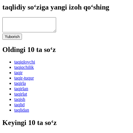
taqlidiy so‘ziga yangi izoh qo‘shing
Yuborish
Oldingi 10 ta so‘z
taqiqlovchi
taqiqchilik
taqir
taqir-tuqur
taqirla
taqirlan
taqirlat
taqish
taqlid
taqlidan
Keyingi 10 ta so‘z