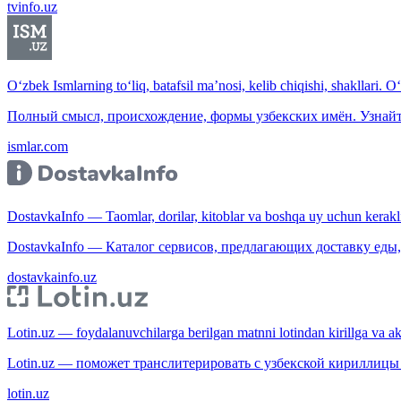
tvinfo.uz
O‘zbek Ismlarning to‘liq, batafsil ma’nosi, kelib chiqishi, shakllari. O
Полный смысл, происхождение, формы узбекских имён. Узнайт
ismlar.com
DostavkaInfo — Taomlar, dorilar, kitoblar va boshqa uy uchun kerakli b
DostavkaInfo — Каталог сервисов, предлагающих доставку еды, 
dostavkainfo.uz
Lotin.uz — foydalanuvchilarga berilgan matnni lotindan kirillga va aksi
Lotin.uz — поможет транслитерировать с узбекской кириллицы 
lotin.uz