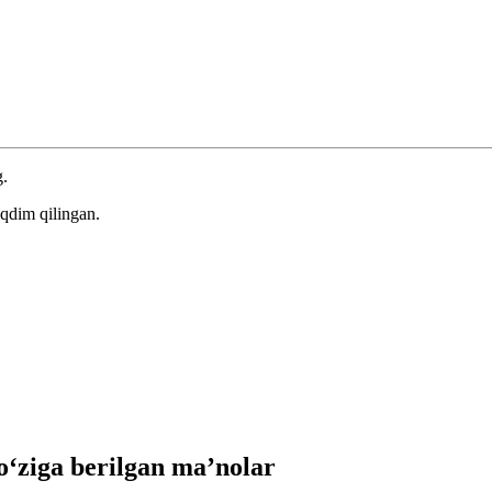
g.
qdim qilingan.
‘ziga berilgan ma’nolar