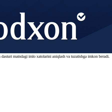
 dasturi matndagi imlo xatolarini aniqlash va tuzatishga imkon beradi.