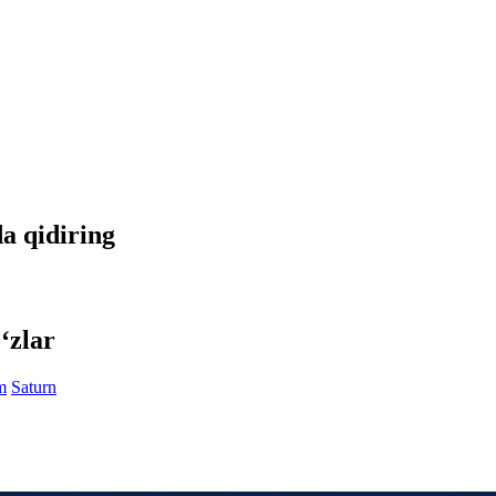
da qidiring
‘zlar
m
Saturn