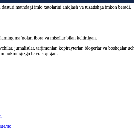
 dasturi matndagi imlo xatolarini aniqlash va tuzatishga imkon beradi.
arning ma’nolari ibora va misollar bilan keltirilgan.
hilar, jurnalistlar, tarjimonlar, kopirayterlar, blogerlar va boshqalar u
ini hukmingizga havola qilgan.
.
еделю.