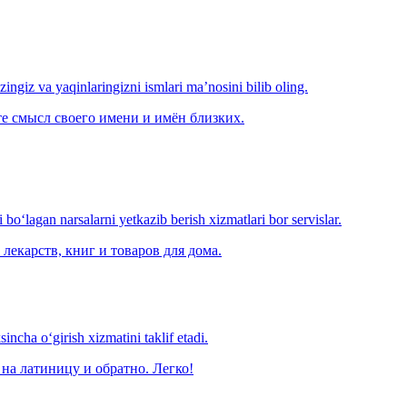
‘zingiz va yaqinlaringizni ismlari ma’nosini bilib oling.
е смысл своего имени и имён близких.
o‘lagan narsalarni yetkazib berish xizmatlari bor servislar.
лекарств, книг и товаров для дома.
ncha o‘girish xizmatini taklif etadi.
на латиницу и обратно. Легко!