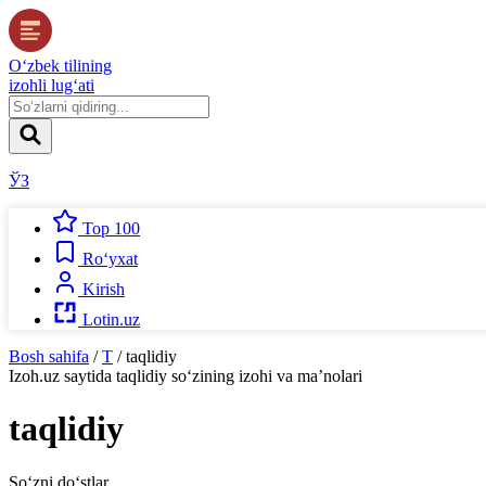
O‘zbek tilining
izohli lug‘ati
ЎЗ
Top 100
Ro‘yxat
Kirish
Lotin.uz
Bosh sahifa
/
T
/
taqlidiy
Izoh.uz
saytida
taqlidiy
so‘zining izohi va ma’nolari
taqlidiy
So‘zni do‘stlar