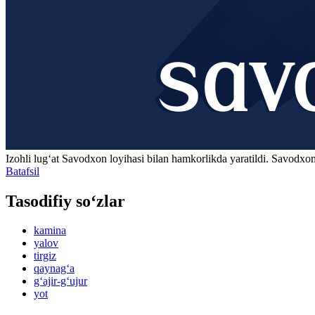
Izohli lugʻat
Savodxon
loyihasi bilan hamkorlikda yaratildi. Savodxon
Batafsil
Tasodifiy so‘zlar
kamina
yalov
tirgiz
qaynag‘a
g‘ajir-g‘ujur
yot