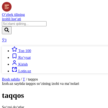
O‘zbek tilining
izohli lug‘ati
ЎЗ
Top 100
Ro‘yxat
Kirish
Lotin.uz
Bosh sahifa
/
T
/
taqqos
Izoh.uz
saytida
taqqos
so‘zining izohi va ma’nolari
taqqos
So‘zni do‘stlar