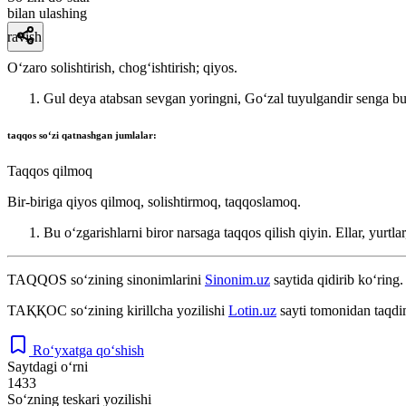
bilan ulashing
ravish
Oʻzaro solishtirish, chogʻishtirish; qiyos.
Gul deya atabsan sevgan yoringni, Goʻzal tuyulgandir senga b
taqqos
soʻzi qatnashgan jumlalar:
Taqqos qilmoq
Bir-biriga qiyos qilmoq, solishtirmoq, taqqoslamoq.
Bu oʻzgarishlarni biror narsaga taqqos qilish qiyin. Ellar, yurtl
TAQQOS
so‘zining sinonimlarini
Sinonim.uz
saytida qidirib ko‘ring.
ТАҚҚОС
so‘zining kirillcha yozilishi
Lotin.uz
sayti tomonidan taqdi
Ro‘yxatga qo‘shish
Saytdagi o‘rni
1433
So‘zning teskari yozilishi