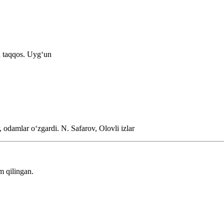
u taqqos.
Uygʻun
ar, odamlar oʻzgardi.
N. Safarov, Olovli izlar
m qilingan.