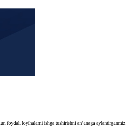
chun foydali loyihalarni ishga tushirishni an’anaga aylantirganmiz.