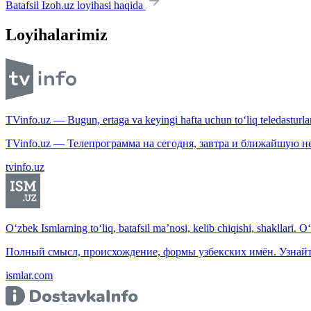
Batafsil Izoh.uz loyihasi haqida
Loyihalarimiz
TVinfo.uz — Bugun, ertaga va keyingi hafta uchun to‘liq teledasturlar
TVinfo.uz — Телепрограмма на сегодня, завтра и ближайшую н
tvinfo.uz
O‘zbek Ismlarning to‘liq, batafsil ma’nosi, kelib chiqishi, shakllari. O
Полный смысл, происхождение, формы узбекских имён. Узнайт
ismlar.com