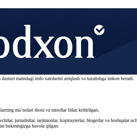
 dasturi matndagi imlo xatolarini aniqlash va tuzatishga imkon beradi.
arning ma’nolari ibora va misollar bilan keltirilgan.
hilar, jurnalistlar, tarjimonlar, kopirayterlar, blogerlar va boshqalar u
ini hukmingizga havola qilgan.