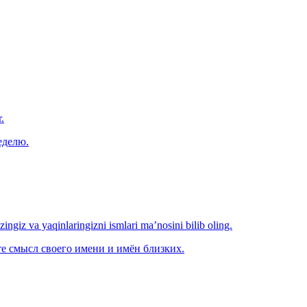
.
еделю.
‘zingiz va yaqinlaringizni ismlari ma’nosini bilib oling.
е смысл своего имени и имён близких.