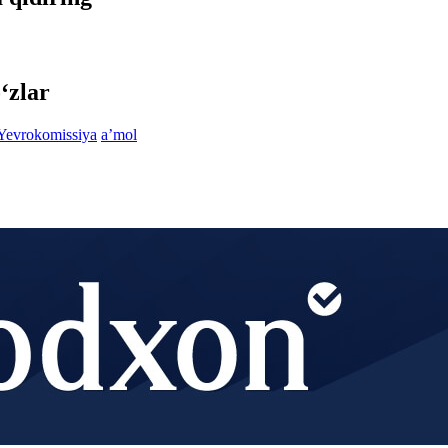
‘zlar
Yevrokomissiya
aʼmol