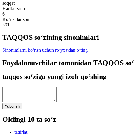
soqqat
Harflar soni
6
Ko‘rishlar soni
391
TAQQOS so‘zining sinonimlari
Sinonimlarni ko‘rish uchun ro‘yxatdan o‘ting
Foydalanuvchilar tomonidan TAQQOS so‘z
taqqos so‘ziga yangi izoh qo‘shing
Yuborish
Oldingi 10 ta so‘z
taqirlat