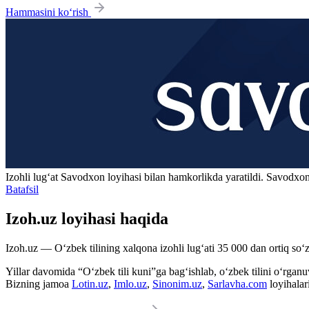
Hammasini ko‘rish
Izohli lugʻat
Savodxon
loyihasi bilan hamkorlikda yaratildi. Savodxon
Batafsil
Izoh.uz loyihasi haqida
Izoh.uz — O‘zbek tilining xalqona izohli lug‘ati 35 000 dan ortiq so‘zl
Yillar davomida “O‘zbek tili kuni”ga bag‘ishlab, o‘zbek tilini o‘rganuvc
Bizning jamoa
Lotin.uz
,
Imlo.uz
,
Sinonim.uz
,
Sarlavha.com
loyihalar