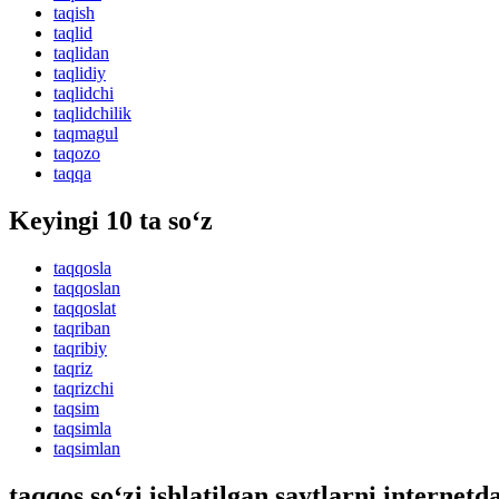
taqish
taqlid
taqlidan
taqlidiy
taqlidchi
taqlidchilik
taqmagul
taqozo
taqqa
Keyingi 10 ta so‘z
taqqosla
taqqoslan
taqqoslat
taqriban
taqribiy
taqriz
taqrizchi
taqsim
taqsimla
taqsimlan
taqqos so‘zi ishlatilgan saytlarni internetd