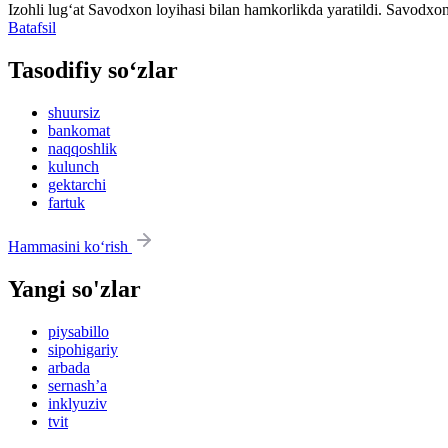
Izohli lugʻat
Savodxon
loyihasi bilan hamkorlikda yaratildi. Savodxon
Batafsil
Tasodifiy so‘zlar
shuursiz
bankomat
naqqoshlik
kulunch
gektarchi
fartuk
Hammasini ko‘rish
Yangi so'zlar
piysabillo
sipohigariy
arbada
sernash’a
inklyuziv
tvit