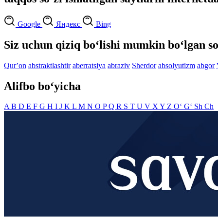
Google
Яндекс
Bing
Siz uchun qiziq bo‘lishi mumkin bo‘lgan so
Qurʼon
abstraktlashtir
aberratsiya
abraziv
Sherdor
absolyutizm
abgor
Alifbo bo‘yicha
A
B
D
E
F
G
H
I
J
K
L
M
N
O
P
Q
R
S
T
U
V
X
Y
Z
O‘
G‘
Sh
Ch