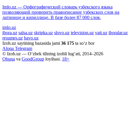
Imlo.uz — Орфографический словарь узбекского языка
позволяющий проверить правописание узбекских слов на
латинице и кириллице. В базе более 87 000 слов.
imlo.uz
ibora.uz
salsa.uz
skripka.uz
slovo.uz
television.uz
vatt.uz
iboralar.uz
resumes.uz
havo.uz
Izoh.uz saytining bazasida jami
36 175
ta so‘z bor
Aloqa
Telegram
© Izoh.uz — O‘zbek tilining izohli lug‘ati, 2014–2026
Obuna
va
GoodGroup
loyihasi.
18+