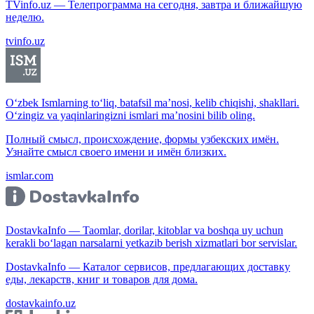
TVinfo.uz — Телепрограмма на сегодня, завтра и ближайшую
неделю.
tvinfo.uz
O‘zbek Ismlarning to‘liq, batafsil ma’nosi, kelib chiqishi, shakllari.
O‘zingiz va yaqinlaringizni ismlari ma’nosini bilib oling.
Полный смысл, происхождение, формы узбекских имён.
Узнайте смысл своего имени и имён близких.
ismlar.com
DostavkaInfo — Taomlar, dorilar, kitoblar va boshqa uy uchun
kerakli bo‘lagan narsalarni yetkazib berish xizmatlari bor servislar.
DostavkaInfo — Каталог сервисов, предлагающих доставку
еды, лекарств, книг и товаров для дома.
dostavkainfo.uz