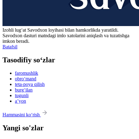
Izohli lugʻat
Savodxon
loyihasi bilan hamkorlikda yaratildi.
Savodxon dasturi matndagi imlo xatolarini aniqlash va tuzatishga
imkon beradi.
Batafsil
Tasodifiy so‘zlar
faromushlik
obro‘mand
teta-poya qilish
burg‘ilan
tugunli
aʼyon
Hammasini ko‘rish
Yangi so'zlar