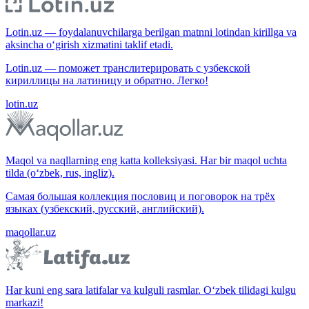
Lotin.uz — foydalanuvchilarga berilgan matnni lotindan kirillga va
aksincha o‘girish xizmatini taklif etadi.
Lotin.uz — поможет транслитерировать с узбекской
кириллицы на латиницу и обратно. Легко!
lotin.uz
Maqol va naqllarning eng katta kolleksiyasi. Har bir maqol uchta
tilda (o‘zbek, rus, ingliz).
Самая большая коллекция пословиц и поговорок на трёх
языках (узбекский, русский, английский).
maqollar.uz
Har kuni eng sara latifalar va kulguli rasmlar. O‘zbek tilidagi kulgu
markazi!