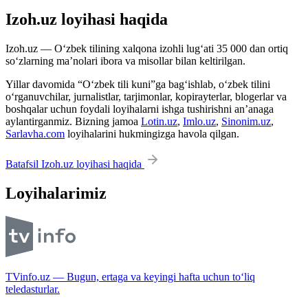
Izoh.uz loyihasi haqida
Izoh.uz — O‘zbek tilining xalqona izohli lug‘ati 35 000 dan ortiq
so‘zlarning ma’nolari ibora va misollar bilan keltirilgan.
Yillar davomida “O‘zbek tili kuni”ga bag‘ishlab, o‘zbek tilini
o‘rganuvchilar, jurnalistlar, tarjimonlar, kopirayterlar, blogerlar va
boshqalar uchun foydali loyihalarni ishga tushirishni an’anaga
aylantirganmiz. Bizning jamoa
Lotin.uz
,
Imlo.uz
,
Sinonim.uz
,
Sarlavha.com
loyihalarini hukmingizga havola qilgan.
Batafsil Izoh.uz loyihasi haqida
Loyihalarimiz
TVinfo.uz — Bugun, ertaga va keyingi hafta uchun to‘liq
teledasturlar.