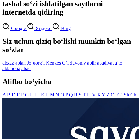
tashal so‘zi ishlatilgan saytlarni
internetda qidiring
Google
Яндекс
Bing
Siz uchun qiziq bo‘lishi mumkin bo‘lgan
so‘zlar
abxaz
ablah
Jo‘qorg‘i Kenges
G‘ijduvoniy
abjir
abadiyat
aʼlo
ablahona
abad
Alifbo bo‘yicha
A
B
D
E
F
G
H
I
J
K
L
M
N
O
P
Q
R
S
T
U
V
X
Y
Z
O‘
G‘
Sh
Ch