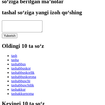
so‘ziga berilgan ma’nolar
tashal so‘ziga yangi izoh qo‘shing
Yuborish
Oldingi 10 ta so‘z
tash
tasha
tashabbus
tashabbuskor
tashabbuskorlik
tashabbuskorona
tashabbuschi
tashabbuschilik
tashakkur
tashakkurnoma
Keyingi 10 ta so‘z