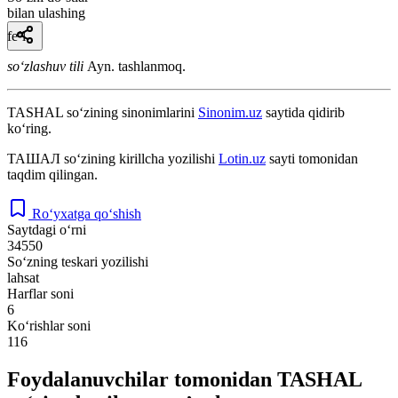
bilan ulashing
fe’l
so‘zlashuv tili
Ayn. tashlanmoq.
TASHAL
so‘zining sinonimlarini
Sinonim.uz
saytida qidirib
ko‘ring.
ТАШАЛ
so‘zining kirillcha yozilishi
Lotin.uz
sayti tomonidan
taqdim qilingan.
Ro‘yxatga qo‘shish
Saytdagi o‘rni
34550
So‘zning teskari yozilishi
lahsat
Harflar soni
6
Ko‘rishlar soni
116
Foydalanuvchilar tomonidan TASHAL