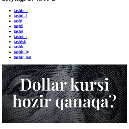
tashbeh
tashdid
tashi
tashil
tashit
tashittir
tashish
tashkil
tashkiliy
tashkillan