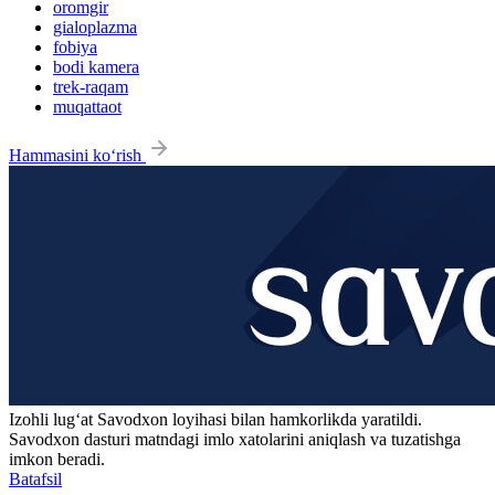
oromgir
gialoplazma
fobiya
bodi kamera
trek-raqam
muqattaot
Hammasini ko‘rish
Izohli lugʻat
Savodxon
loyihasi bilan hamkorlikda yaratildi.
Savodxon dasturi matndagi imlo xatolarini aniqlash va tuzatishga
imkon beradi.
Batafsil