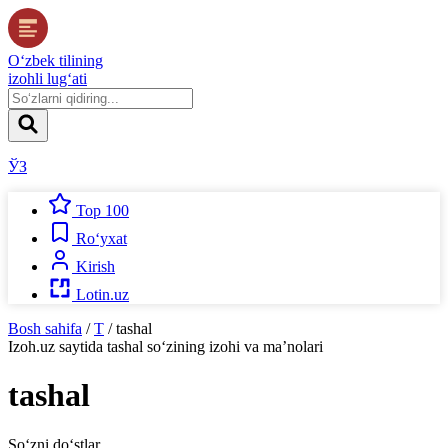
O‘zbek tilining
izohli lug‘ati
ЎЗ
Top 100
Ro‘yxat
Kirish
Lotin.uz
Bosh sahifa
/
T
/
tashal
Izoh.uz
saytida
tashal
so‘zining izohi va ma’nolari
tashal
So‘zni do‘stlar