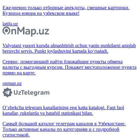
Ежедневно только отборные анекдоты, смешные картинки.
Кузница юмора на узбекском языке!
latifa.uz
Valyutani yuqori kursda almashtirish uchun yaqin punktlarni aniqlab
beruvchi servis. Punkt joylashuvini kartada ko‘rsatadi.
Сервис, помогающий найти ближайшие пункты обмена
валюты с выгодным курсом. Покажет местоположение пункта
прямо на карте.
onmap.uz
O‘zbekcha telegram kanallarining eng katta katalogi. Faqt faol
kanallar, ruknlarda va batafsil statistikasi bilan.
Самый большой каталог телеграм каналов в Узбекистане.
Только активные каналы по категориям и с подробной
статистикой.