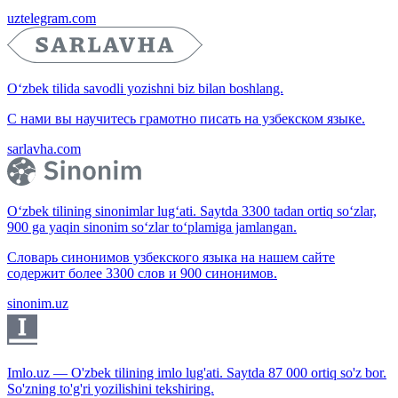
uztelegram.com
O‘zbek tilida savodli yozishni biz bilan boshlang.
С нами вы научитесь грамотно писать на узбекском языке.
sarlavha.com
O‘zbek tilining sinonimlar lug‘ati. Saytda 3300 tadan ortiq so‘zlar,
900 ga yaqin sinonim so‘zlar to‘plamiga jamlangan.
Словарь синонимов узбекского языка на нашем сайте
содержит более 3300 слов и 900 синонимов.
sinonim.uz
Imlo.uz — O'zbek tilining imlo lug'ati. Saytda 87 000 ortiq so'z bor.
So'zning to'g'ri yozilishini tekshiring.