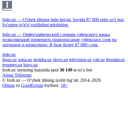
Imlo.uz — O'zbek tilining imlo lug'ati. Saytda 87 000 ortiq so'z bor.
So'zning to'g'ri yozilishini tekshiring.
Imlo.uz — Орфографический словарь узбекского языка
позволяющий проверить правописание узбекских слов на
латинице и кириллице. В базе более 87 000 слов.
imlo.uz
ibora.uz
salsa.uz
skripka.uz
slovo.uz
television.uz
vatt.uz
iboralar.uz
resumes.uz
havo.uz
Izoh.uz saytining bazasida jami
36 149
ta so‘z bor
Aloqa
Telegram
© Izoh.uz — O‘zbek tilining izohli lug‘ati, 2014–2026
Obuna
va
GoodGroup
loyihasi.
18+