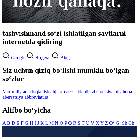
tashvishmand so‘zi ishlatilgan saytlarni
internetda qidiring
Google
Яндекс
Bing
Siz uchun qiziq bo‘lishi mumkin bo‘lgan
so‘zlar
Moturidiy
achchiqlanish
abjir
abssess
ablahlik
abstraksiya
ablahona
aberratsiya
abbreviatura
Alifbo bo‘yicha
A
B
D
E
F
G
H
I
J
K
L
M
N
O
P
Q
R
S
T
U
V
X
Y
Z
O‘
G‘
Sh
Ch