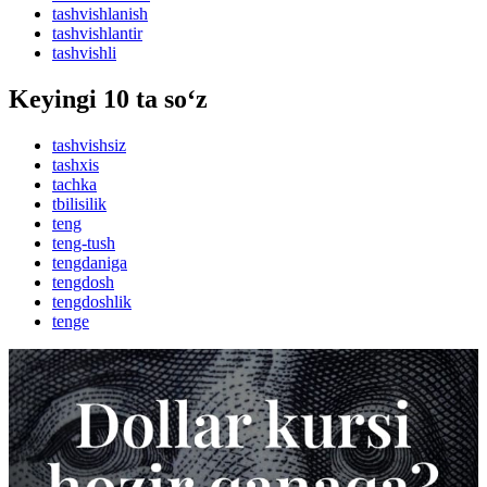
tashvishlanish
tashvishlantir
tashvishli
Keyingi 10 ta so‘z
tashvishsiz
tashxis
tachka
tbilisilik
teng
teng-tush
tengdaniga
tengdosh
tengdoshlik
tenge