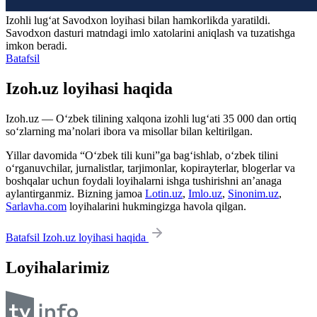
Izohli lugʻat
Savodxon
loyihasi bilan hamkorlikda yaratildi.
Savodxon dasturi matndagi imlo xatolarini aniqlash va tuzatishga
imkon beradi.
Batafsil
Izoh.uz loyihasi haqida
Izoh.uz — O‘zbek tilining xalqona izohli lug‘ati 35 000 dan ortiq
so‘zlarning ma’nolari ibora va misollar bilan keltirilgan.
Yillar davomida “O‘zbek tili kuni”ga bag‘ishlab, o‘zbek tilini
o‘rganuvchilar, jurnalistlar, tarjimonlar, kopirayterlar, blogerlar va
boshqalar uchun foydali loyihalarni ishga tushirishni an’anaga
aylantirganmiz. Bizning jamoa
Lotin.uz
,
Imlo.uz
,
Sinonim.uz
,
Sarlavha.com
loyihalarini hukmingizga havola qilgan.
Batafsil Izoh.uz loyihasi haqida
Loyihalarimiz