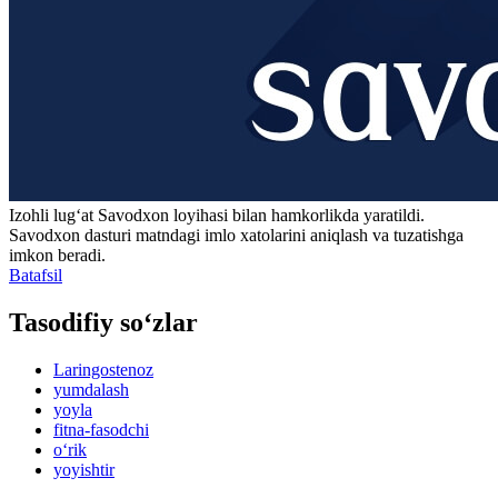
Izohli lugʻat
Savodxon
loyihasi bilan hamkorlikda yaratildi.
Savodxon dasturi matndagi imlo xatolarini aniqlash va tuzatishga
imkon beradi.
Batafsil
Tasodifiy so‘zlar
Laringostenoz
yumdalash
yoyla
fitna-fasodchi
o‘rik
yoyishtir