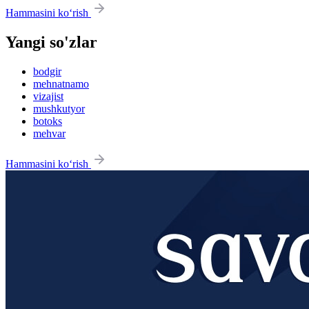
Hammasini ko‘rish
Yangi so'zlar
bodgir
mehnatnamo
vizajist
mushkutyor
botoks
mehvar
Hammasini ko‘rish