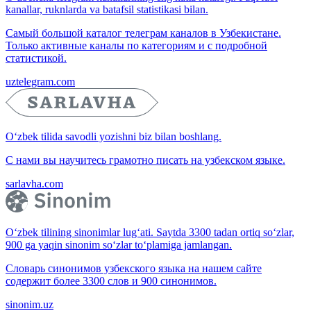
kanallar, ruknlarda va batafsil statistikasi bilan.
Самый большой каталог телеграм каналов в Узбекистане.
Только активные каналы по категориям и с подробной
статистикой.
uztelegram.com
O‘zbek tilida savodli yozishni biz bilan boshlang.
С нами вы научитесь грамотно писать на узбекском языке.
sarlavha.com
O‘zbek tilining sinonimlar lug‘ati. Saytda 3300 tadan ortiq so‘zlar,
900 ga yaqin sinonim so‘zlar to‘plamiga jamlangan.
Словарь синонимов узбекского языка на нашем сайте
содержит более 3300 слов и 900 синонимов.
sinonim.uz