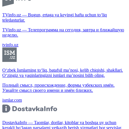
TVinfo.uz — Bugun, ertaga va keyingi hafta uchun to‘liq
teledasturlar.
TVinfo.uz — Телепрограмма на сегодня, завтра и ближайшую
неделю.
tvinfo.uz
O‘zbek Ismlarning to‘liq, batafsil ma’nosi, kelib chiqishi, shakllari.
O‘zingiz va yaqinlaringizni ismlari ma’nosini bilib oling.
Полный смысл, происхождение, формы узбекских имён.
Узнайте смысл своего имени и имён близких.
ismlar.com
DostavkaInfo — Taomlar, dorilar, kitoblar va boshqa uy uchun
kerakli bo‘lagan narsalarni yetkazib berish xizmatlari bor servislar.