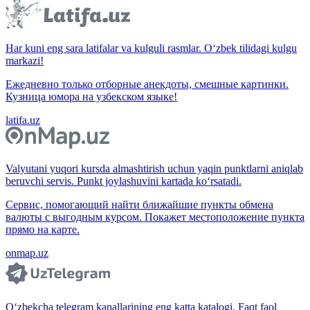
Har kuni eng sara latifalar va kulguli rasmlar. O‘zbek tilidagi kulgu
markazi!
Ежедневно только отборные анекдоты, смешные картинки.
Кузница юмора на узбекском языке!
latifa.uz
Valyutani yuqori kursda almashtirish uchun yaqin punktlarni aniqlab
beruvchi servis. Punkt joylashuvini kartada ko‘rsatadi.
Сервис, помогающий найти ближайшие пункты обмена
валюты с выгодным курсом. Покажет местоположение пункта
прямо на карте.
onmap.uz
O‘zbekcha telegram kanallarining eng katta katalogi. Faqt faol