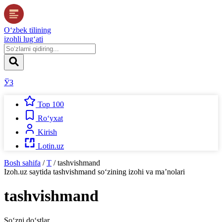
O‘zbek tilining
izohli lug‘ati
ЎЗ
Top 100
Ro‘yxat
Kirish
Lotin.uz
Bosh sahifa
/
T
/
tashvishmand
Izoh.uz
saytida
tashvishmand
so‘zining izohi va ma’nolari
tashvishmand
So‘zni do‘stlar