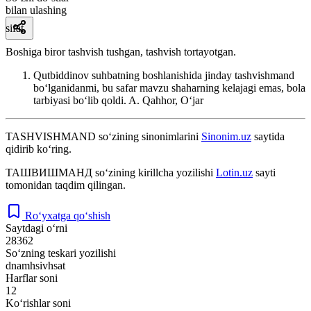
bilan ulashing
sifat
Boshiga biror tashvish tushgan, tashvish tortayotgan.
Qutbiddinov suhbatning boshlanishida jinday tashvishmand
boʻlganidanmi, bu safar mavzu shaharning kelajagi emas, bola
tarbiyasi boʻlib qoldi.
A. Qahhor, Oʻjar
TASHVISHMAND
so‘zining sinonimlarini
Sinonim.uz
saytida
qidirib ko‘ring.
ТАШВИШМАНД
so‘zining kirillcha yozilishi
Lotin.uz
sayti
tomonidan taqdim qilingan.
Ro‘yxatga qo‘shish
Saytdagi o‘rni
28362
So‘zning teskari yozilishi
dnamhsivhsat
Harflar soni
12
Ko‘rishlar soni