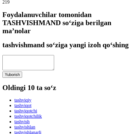
219
Foydalanuvchilar tomonidan
TASHVISHMAND so‘ziga berilgan
ma’nolar
tashvishmand so‘ziga yangi izoh qo‘shing
Yuborish
Oldingi 10 ta so‘z
tashviqiy
tashviqot
tashviqotchi
tashviqotchilik
tashvish
tashvishlan
tashvishlanarli