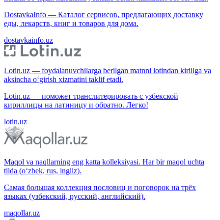
DostavkaInfo — Каталог сервисов, предлагающих доставку
еды, лекарств, книг и товаров для дома.
dostavkainfo.uz
Lotin.uz — foydalanuvchilarga berilgan matnni lotindan kirillga va
aksincha o‘girish xizmatini taklif etadi.
Lotin.uz — поможет транслитерировать с узбекской
кириллицы на латиницу и обратно. Легко!
lotin.uz
Maqol va naqllarning eng katta kolleksiyasi. Har bir maqol uchta
tilda (o‘zbek, rus, ingliz).
Самая большая коллекция пословиц и поговорок на трёх
языках (узбекский, русский, английский).
maqollar.uz