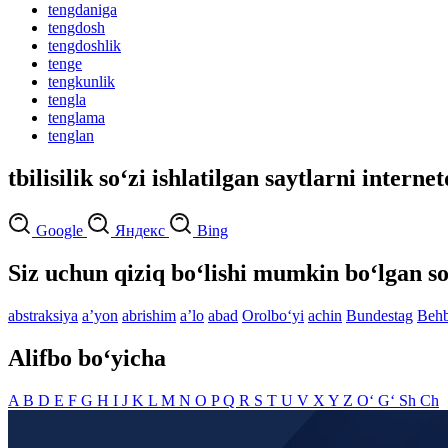
tengdaniga
tengdosh
tengdoshlik
tenge
tengkunlik
tengla
tenglama
tenglan
tbilisilik so‘zi ishlatilgan saytlarni interne
Google
Яндекс
Bing
Siz uchun qiziq bo‘lishi mumkin bo‘lgan so
abstraksiya
aʼyon
abrishim
aʼlo
abad
Orolbo‘yi
achin
Bundestag
Behb
Alifbo bo‘yicha
A
B
D
E
F
G
H
I
J
K
L
M
N
O
P
Q
R
S
T
U
V
X
Y
Z
O‘
G‘
Sh
Ch