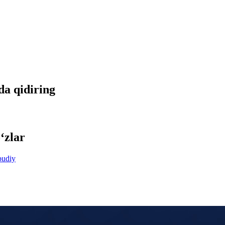
tda qidiring
‘zlar
udiy