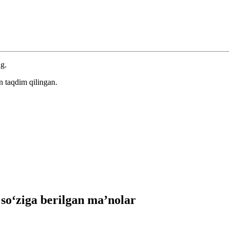
ng.
n taqdim qilingan.
o‘ziga berilgan ma’nolar