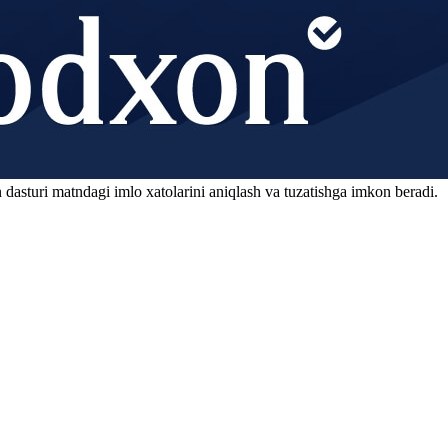
 dasturi matndagi imlo xatolarini aniqlash va tuzatishga imkon beradi.