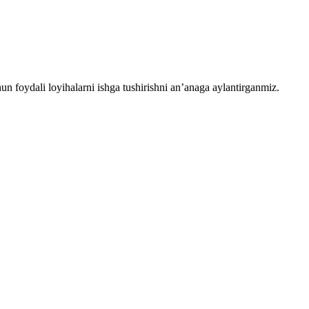
chun foydali loyihalarni ishga tushirishni an’anaga aylantirganmiz.