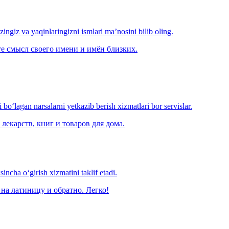
‘zingiz va yaqinlaringizni ismlari ma’nosini bilib oling.
е смысл своего имени и имён близких.
o‘lagan narsalarni yetkazib berish xizmatlari bor servislar.
лекарств, книг и товаров для дома.
ncha o‘girish xizmatini taklif etadi.
на латиницу и обратно. Легко!