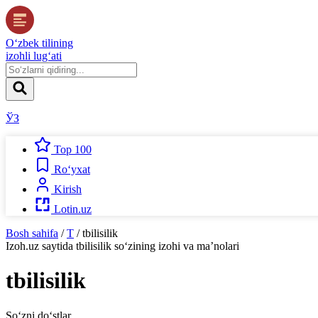
O‘zbek tilining
izohli lug‘ati
ЎЗ
Top 100
Ro‘yxat
Kirish
Lotin.uz
Bosh sahifa
/
T
/
tbilisilik
Izoh.uz
saytida
tbilisilik
so‘zining izohi va ma’nolari
tbilisilik
So‘zni do‘stlar