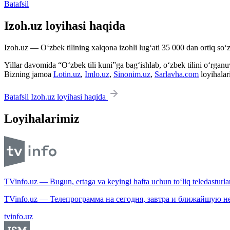
Batafsil
Izoh.uz loyihasi haqida
Izoh.uz — O‘zbek tilining xalqona izohli lug‘ati 35 000 dan ortiq so‘zl
Yillar davomida “O‘zbek tili kuni”ga bag‘ishlab, o‘zbek tilini o‘rganuvc
Bizning jamoa
Lotin.uz
,
Imlo.uz
,
Sinonim.uz
,
Sarlavha.com
loyihalar
Batafsil Izoh.uz loyihasi haqida
Loyihalarimiz
TVinfo.uz — Bugun, ertaga va keyingi hafta uchun to‘liq teledasturlar
TVinfo.uz — Телепрограмма на сегодня, завтра и ближайшую н
tvinfo.uz