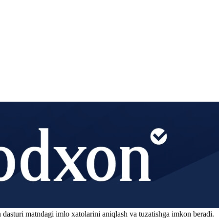
 dasturi matndagi imlo xatolarini aniqlash va tuzatishga imkon beradi.