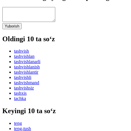
Yuborish
Oldingi 10 ta so‘z
tashvish
tashvishlan
tashvishlanarli
tashvishlanish
tashvishlantir
tashvishli
tashvishmand
tashvishsiz
tashxis
tachka
Keyingi 10 ta so‘z
teng
teng-tush