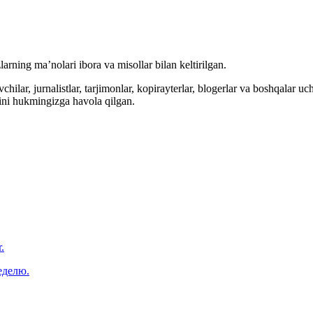
arning ma’nolari ibora va misollar bilan keltirilgan.
hilar, jurnalistlar, tarjimonlar, kopirayterlar, blogerlar va boshqalar u
ini hukmingizga havola qilgan.
.
еделю.