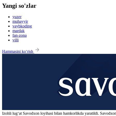
Yangi so'zlar
yuzer
muhayyir
vaybkoding
mardak
fan-zona
villi
Hammasini ko‘rish
Izohli lugʻat
Savodxon
loyihasi bilan hamkorlikda yaratildi. Savodxon