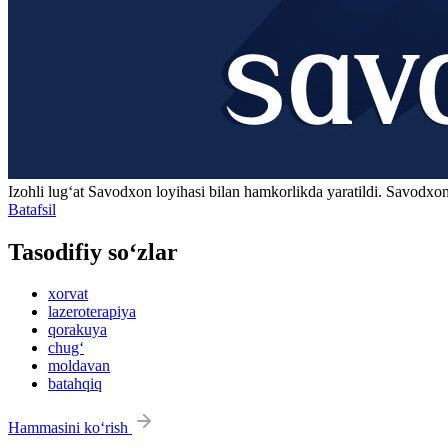
Izohli lugʻat
Savodxon
loyihasi bilan hamkorlikda yaratildi. Savodxon
Batafsil
Tasodifiy so‘zlar
xorvat
lazeroterapiya
qorakuya
chug‘
moldavan
batahqiq
Hammasini ko‘rish