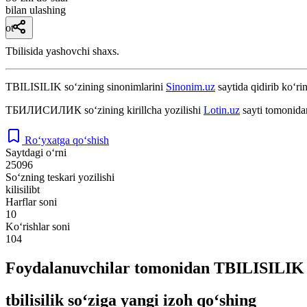
bilan ulashing
ot
Tbilisida yashovchi shaxs.
TBILISILIK
so‘zining sinonimlarini
Sinonim.uz
saytida qidirib ko‘ri
ТБИЛИСИЛИК
so‘zining kirillcha yozilishi
Lotin.uz
sayti tomonida
Ro‘yxatga qo‘shish
Saytdagi o‘rni
25096
So‘zning teskari yozilishi
kilisilibt
Harflar soni
10
Ko‘rishlar soni
104
Foydalanuvchilar tomonidan TBILISILIK s
tbilisilik so‘ziga yangi izoh qo‘shing