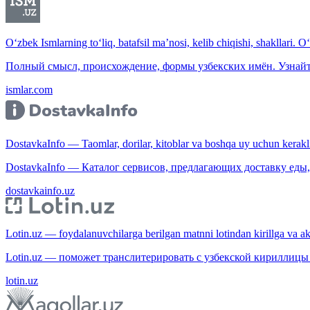
O‘zbek Ismlarning to‘liq, batafsil ma’nosi, kelib chiqishi, shakllari. O
Полный смысл, происхождение, формы узбекских имён. Узнайт
ismlar.com
DostavkaInfo — Taomlar, dorilar, kitoblar va boshqa uy uchun kerakli b
DostavkaInfo — Каталог сервисов, предлагающих доставку еды, 
dostavkainfo.uz
Lotin.uz — foydalanuvchilarga berilgan matnni lotindan kirillga va aksi
Lotin.uz — поможет транслитерировать с узбекской кириллицы 
lotin.uz