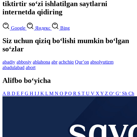
tiktirtir so‘zi ishlatilgan saytlarni
internetda qidiring
Google
Яндекс
Bing
Siz uchun qiziq bo‘lishi mumkin bo‘lgan
so‘zlar
abadiy
abbosiy
ablahona
abr
achchiq
Qurʼon
absolyutizm
abadulabad
abort
Alifbo bo‘yicha
A
B
D
E
F
G
H
I
J
K
L
M
N
O
P
Q
R
S
T
U
V
X
Y
Z
O‘
G‘
Sh
Ch