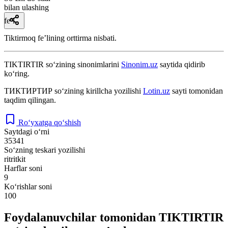
bilan ulashing
fe’l
Tiktirmoq feʼlining orttirma nisbati.
TIKTIRTIR
so‘zining sinonimlarini
Sinonim.uz
saytida qidirib
ko‘ring.
ТИКТИРТИР
so‘zining kirillcha yozilishi
Lotin.uz
sayti tomonidan
taqdim qilingan.
Ro‘yxatga qo‘shish
Saytdagi o‘rni
35341
So‘zning teskari yozilishi
ritritkit
Harflar soni
9
Ko‘rishlar soni
100
Foydalanuvchilar tomonidan TIKTIRTIR