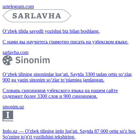
uztelegram.com
O‘zbek tilida savodli yozishni biz bilan boshlang.
С нами вы научитесь грамотно писать на узбекском языке.
sarlavha.com
O‘zbek tilining sinonimlar lug‘ati. Saytda 3300 tadan ortiq so‘zlar,
900 ga yaqin sinonim so‘zlar to‘plamiga jamlangan.
Словарь синонимов узбекского языка на нашем сайте
содержит более 3300 слов и 900 синонимов.
sinonim.uz
Imlo.uz — O'zbek tilining imlo lug'ati. Saytda 87 000 ortiq so'z bor.
So'zning to'g'ri yozilishini tekshiring.