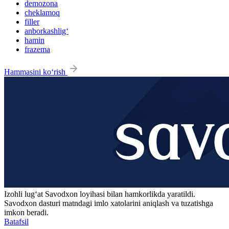
demozona
cheklamoq
filler
anborkashlig‘
hamin
frazema
Hammasini ko‘rish
Izohli lugʻat
Savodxon
loyihasi bilan hamkorlikda yaratildi.
Savodxon dasturi matndagi imlo xatolarini aniqlash va tuzatishga
imkon beradi.
Batafsil