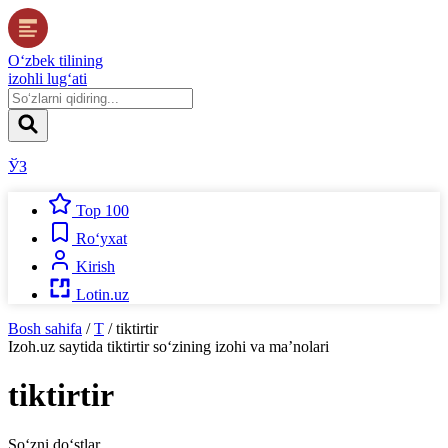
O‘zbek tilining
izohli lug‘ati
ЎЗ
Top 100
Ro‘yxat
Kirish
Lotin.uz
Bosh sahifa
/
T
/
tiktirtir
Izoh.uz
saytida
tiktirtir
so‘zining izohi va ma’nolari
tiktirtir
So‘zni do‘stlar