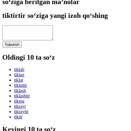
so‘ziga berilgan ma’nolar
tiktirtir so‘ziga yangi izoh qo‘shing
Yuborish
Oldingi 10 ta so‘z
tiklab
tiklan
tiklat
tiklattir
tiklash
tiklashtir
tikma
tikrayt
tikraytir
tiktir
Keyingi 10 ta so‘z