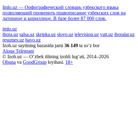
Imlo.uz — Орфографический словарь узбекского языка
позволяющий проверить правописание узбекских слов на
латинице и кириллице. В базе более 87 000 слов.
imlo.uz
ibora.uz
salsa.uz
skripka.uz
slovo.uz
television.uz
vatt.uz
iboralar.uz
resumes.uz
havo.uz
Izoh.uz saytining bazasida jami
36 149
ta so‘z bor
Aloqa
Telegram
© Izoh.uz — O‘zbek tilining izohli lug‘ati, 2014–2026
Obuna
va
GoodGroup
loyihasi.
18+