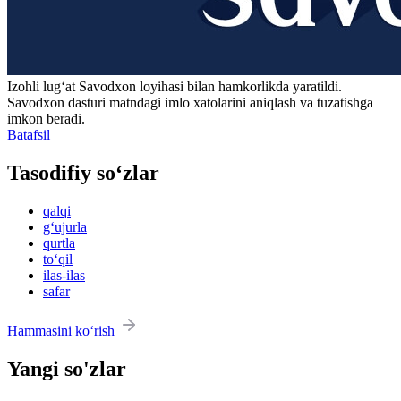
Izohli lugʻat
Savodxon
loyihasi bilan hamkorlikda yaratildi.
Savodxon dasturi matndagi imlo xatolarini aniqlash va tuzatishga
imkon beradi.
Batafsil
Tasodifiy so‘zlar
qalqi
g‘ujurla
qurtla
to‘qil
ilas-ilas
safar
Hammasini ko‘rish
Yangi so'zlar