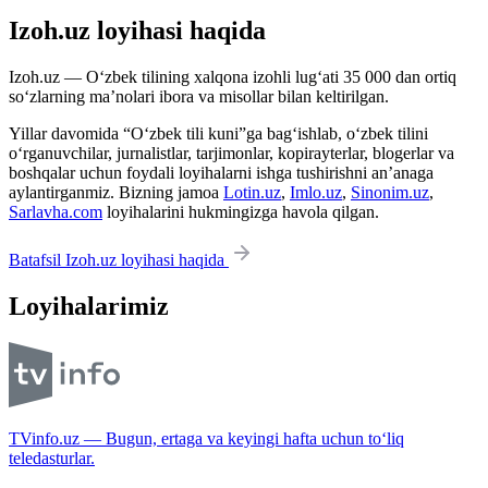
Izoh.uz loyihasi haqida
Izoh.uz — O‘zbek tilining xalqona izohli lug‘ati 35 000 dan ortiq
so‘zlarning ma’nolari ibora va misollar bilan keltirilgan.
Yillar davomida “O‘zbek tili kuni”ga bag‘ishlab, o‘zbek tilini
o‘rganuvchilar, jurnalistlar, tarjimonlar, kopirayterlar, blogerlar va
boshqalar uchun foydali loyihalarni ishga tushirishni an’anaga
aylantirganmiz. Bizning jamoa
Lotin.uz
,
Imlo.uz
,
Sinonim.uz
,
Sarlavha.com
loyihalarini hukmingizga havola qilgan.
Batafsil Izoh.uz loyihasi haqida
Loyihalarimiz
TVinfo.uz — Bugun, ertaga va keyingi hafta uchun to‘liq
teledasturlar.