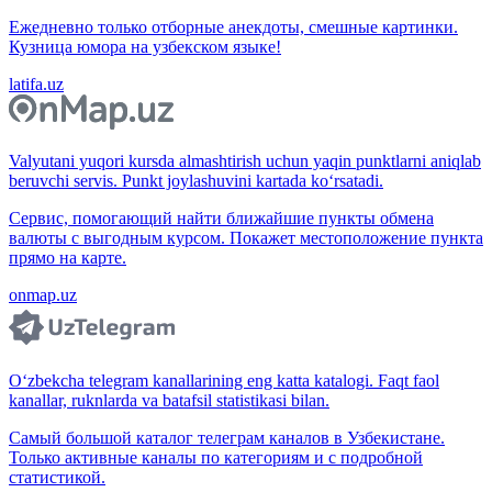
Ежедневно только отборные анекдоты, смешные картинки.
Кузница юмора на узбекском языке!
latifa.uz
Valyutani yuqori kursda almashtirish uchun yaqin punktlarni aniqlab
beruvchi servis. Punkt joylashuvini kartada ko‘rsatadi.
Сервис, помогающий найти ближайшие пункты обмена
валюты с выгодным курсом. Покажет местоположение пункта
прямо на карте.
onmap.uz
O‘zbekcha telegram kanallarining eng katta katalogi. Faqt faol
kanallar, ruknlarda va batafsil statistikasi bilan.
Самый большой каталог телеграм каналов в Узбекистане.
Только активные каналы по категориям и с подробной
статистикой.