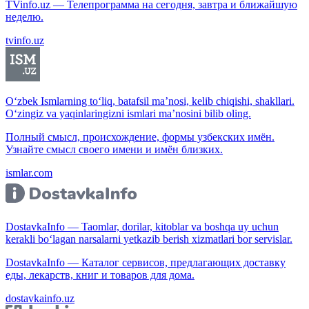
TVinfo.uz — Телепрограмма на сегодня, завтра и ближайшую
неделю.
tvinfo.uz
O‘zbek Ismlarning to‘liq, batafsil ma’nosi, kelib chiqishi, shakllari.
O‘zingiz va yaqinlaringizni ismlari ma’nosini bilib oling.
Полный смысл, происхождение, формы узбекских имён.
Узнайте смысл своего имени и имён близких.
ismlar.com
DostavkaInfo — Taomlar, dorilar, kitoblar va boshqa uy uchun
kerakli bo‘lagan narsalarni yetkazib berish xizmatlari bor servislar.
DostavkaInfo — Каталог сервисов, предлагающих доставку
еды, лекарств, книг и товаров для дома.
dostavkainfo.uz