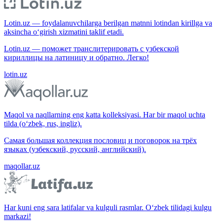
Lotin.uz — foydalanuvchilarga berilgan matnni lotindan kirillga va
aksincha o‘girish xizmatini taklif etadi.
Lotin.uz — поможет транслитерировать с узбекской
кириллицы на латиницу и обратно. Легко!
lotin.uz
Maqol va naqllarning eng katta kolleksiyasi. Har bir maqol uchta
tilda (o‘zbek, rus, ingliz).
Самая большая коллекция пословиц и поговорок на трёх
языках (узбекский, русский, английский).
maqollar.uz
Har kuni eng sara latifalar va kulguli rasmlar. O‘zbek tilidagi kulgu
markazi!