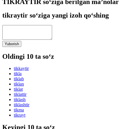
TIKRAYTIR so‘ziga berilgan ma’nolar
tikraytir so‘ziga yangi izoh qo‘shing
Yuborish
Oldingi 10 ta so‘z
tikkaytir
tikla
tiklab
tiklan
tiklat
tiklattir
tiklash
tiklashtir
tikma
tikrayt
Keyingi 10 ta so‘z