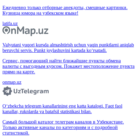
Ежедневно только отборные анекдоты, смешные картинки.
Кузница юмора на узбекском языке!
latifa.uz
Valyutani yuqori kursda almashtirish uchun yaqin punktlarni aniqlab
beruvchi servis. Punkt joylashuvini kartada ko‘rsatadi.
Сервис, помогающий найти ближайшие пункты обмена
валюты с выгодным курсом. Покажет местоположение пункта
прямо на карте.
onmap.uz
O‘zbekcha telegram kanallarining eng katta katalogi. Faqt faol
kanallar, ruknlarda va batafsil statistikasi bilan.
Самый большой каталог телеграм каналов в Узбекистане.
Только активные каналы по категориям и с подробной
статистикой.