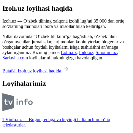
Izoh.uz loyihasi haqida
Izoh.uz — O‘zbek tilining xalqona izohli lug‘ati 35 000 dan ortiq
so‘zlarning ma’nolari ibora va misollar bilan keltirilgan.
Yillar davomida “O‘zbek tili kuni”ga bag‘ishlab, o‘zbek tilini
o‘rganuvchilar, jurnalistlar, tarjimonlar, kopirayterlar, blogerlar va
boshqalar uchun foydali loyihalarni ishga tushirishni an’anaga
aylantirganmiz. Bizning jamoa
Lotin.uz
,
Imlo.uz
,
Sinonim.uz
,
Sarlavha.com
loyihalarini hukmingizga havola qilgan.
Batafsil Izoh.uz loyihasi haqida
Loyihalarimiz
TVinfo.uz — Bugun, ertaga va keyingi hafta uchun to‘liq
teledasturlar.