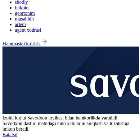
shodiy
bitkoin
geortonim
musahhih
arlem
agent xotirasi
Hammasini ko‘rish
Izohli lugʻat
Savodxon
loyihasi bilan hamkorlikda yaratildi.
Savodxon dasturi matndagi imlo xatolarini aniqlash va tuzatishga
imkon beradi.
Batafsil