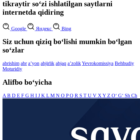
tikraytir so‘zi ishlatilgan saytlarni
internetda qidiring
Google
Яндекс
Bing
Siz uchun qiziq bo‘lishi mumkin bo‘lgan
so‘zlar
abrishim
abr
aʼyon
abjirlik
abjaq
aʼzolik
Yevrokomissiya
Behbudiy
Moturidiy
Alifbo bo‘yicha
A
B
D
E
F
G
H
I
J
K
L
M
N
O
P
Q
R
S
T
U
V
X
Y
Z
O‘
G‘
Sh
Ch