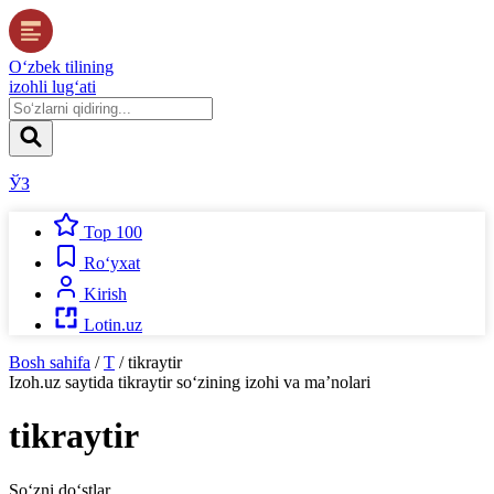
O‘zbek tilining
izohli lug‘ati
ЎЗ
Top 100
Ro‘yxat
Kirish
Lotin.uz
Bosh sahifa
/
T
/
tikraytir
Izoh.uz
saytida
tikraytir
so‘zining izohi va ma’nolari
tikraytir
So‘zni do‘stlar