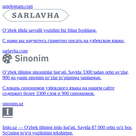
uztelegram.com
O‘zbek tilida savodli yozishni biz bilan boshlang.
С нами вы научитесь грамотно писать на узбекском языке.
sarlavha.com
O‘zbek tilining sinonimlar lug‘ati. Saytda 3300 tadan ortiq so‘zlar,
900 ga yaqin sinonim so‘zlar to‘plamiga jamlangan.
Словарь синонимов узбекского языка на нашем сайте
содержит более 3300 слов и 900 синонимов.
sinonim.uz
Imlo.uz — O'zbek tilining imlo lug'ati. Saytda 87 000 ortiq so'z bor.
So'zning to'g'ri yozilishini tekshiring.