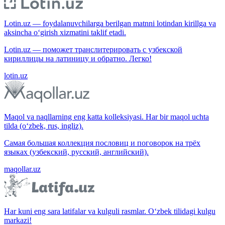
Lotin.uz — foydalanuvchilarga berilgan matnni lotindan kirillga va
aksincha o‘girish xizmatini taklif etadi.
Lotin.uz — поможет транслитерировать с узбекской
кириллицы на латиницу и обратно. Легко!
lotin.uz
Maqol va naqllarning eng katta kolleksiyasi. Har bir maqol uchta
tilda (o‘zbek, rus, ingliz).
Самая большая коллекция пословиц и поговорок на трёх
языках (узбекский, русский, английский).
maqollar.uz
Har kuni eng sara latifalar va kulguli rasmlar. O‘zbek tilidagi kulgu
markazi!