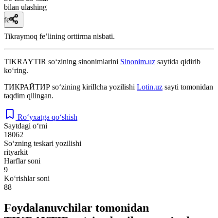
bilan ulashing
fe’l
Tikraymoq feʼlining orttirma nisbati.
TIKRAYTIR
so‘zining sinonimlarini
Sinonim.uz
saytida qidirib
ko‘ring.
ТИКРАЙТИР
so‘zining kirillcha yozilishi
Lotin.uz
sayti tomonidan
taqdim qilingan.
Ro‘yxatga qo‘shish
Saytdagi o‘rni
18062
So‘zning teskari yozilishi
rityarkit
Harflar soni
9
Ko‘rishlar soni
88
Foydalanuvchilar tomonidan