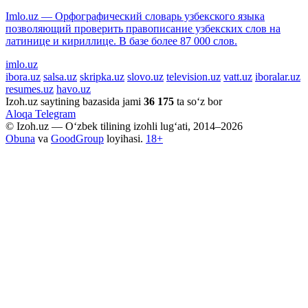
Imlo.uz — Орфографический словарь узбекского языка
позволяющий проверить правописание узбекских слов на
латинице и кириллице. В базе более 87 000 слов.
imlo.uz
ibora.uz
salsa.uz
skripka.uz
slovo.uz
television.uz
vatt.uz
iboralar.uz
resumes.uz
havo.uz
Izoh.uz saytining bazasida jami
36 175
ta so‘z bor
Aloqa
Telegram
© Izoh.uz — O‘zbek tilining izohli lug‘ati, 2014–2026
Obuna
va
GoodGroup
loyihasi.
18+