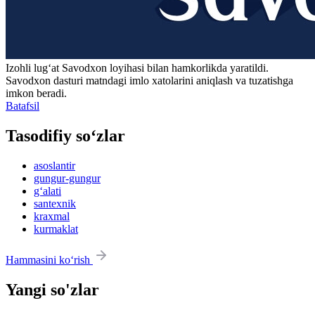
Izohli lugʻat
Savodxon
loyihasi bilan hamkorlikda yaratildi.
Savodxon dasturi matndagi imlo xatolarini aniqlash va tuzatishga
imkon beradi.
Batafsil
Tasodifiy so‘zlar
asoslantir
gungur-gungur
g‘alati
santexnik
kraxmal
kurmaklat
Hammasini ko‘rish
Yangi so'zlar