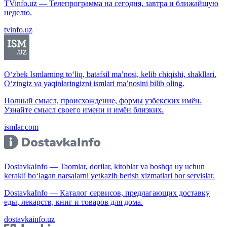
TVinfo.uz — Телепрограмма на сегодня, завтра и ближайшую
неделю.
tvinfo.uz
O‘zbek Ismlarning to‘liq, batafsil ma’nosi, kelib chiqishi, shakllari.
O‘zingiz va yaqinlaringizni ismlari ma’nosini bilib oling.
Полный смысл, происхождение, формы узбекских имён.
Узнайте смысл своего имени и имён близких.
ismlar.com
DostavkaInfo — Taomlar, dorilar, kitoblar va boshqa uy uchun
kerakli bo‘lagan narsalarni yetkazib berish xizmatlari bor servislar.
DostavkaInfo — Каталог сервисов, предлагающих доставку
еды, лекарств, книг и товаров для дома.
dostavkainfo.uz