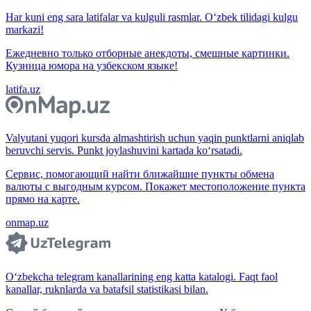
Har kuni eng sara latifalar va kulguli rasmlar. O‘zbek tilidagi kulgu
markazi!
Ежедневно только отборные анекдоты, смешные картинки.
Кузница юмора на узбекском языке!
latifa.uz
Valyutani yuqori kursda almashtirish uchun yaqin punktlarni aniqlab
beruvchi servis. Punkt joylashuvini kartada ko‘rsatadi.
Сервис, помогающий найти ближайшие пункты обмена
валюты с выгодным курсом. Покажет местоположение пункта
прямо на карте.
onmap.uz
O‘zbekcha telegram kanallarining eng katta katalogi. Faqt faol
kanallar, ruknlarda va batafsil statistikasi bilan.