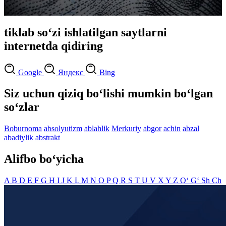
tiklab so‘zi ishlatilgan saytlarni
internetda qidiring
Google
Яндекс
Bing
Siz uchun qiziq bo‘lishi mumkin bo‘lgan
so‘zlar
Boburnoma
absolyutizm
ablahlik
Merkuriy
abgor
achin
abzal
abadiylik
abstrakt
Alifbo bo‘yicha
A
B
D
E
F
G
H
I
J
K
L
M
N
O
P
Q
R
S
T
U
V
X
Y
Z
O‘
G‘
Sh
Ch