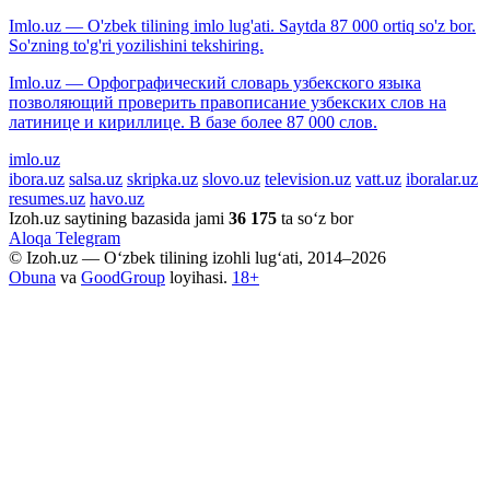
Imlo.uz — O'zbek tilining imlo lug'ati. Saytda 87 000 ortiq so'z bor.
So'zning to'g'ri yozilishini tekshiring.
Imlo.uz — Орфографический словарь узбекского языка
позволяющий проверить правописание узбекских слов на
латинице и кириллице. В базе более 87 000 слов.
imlo.uz
ibora.uz
salsa.uz
skripka.uz
slovo.uz
television.uz
vatt.uz
iboralar.uz
resumes.uz
havo.uz
Izoh.uz saytining bazasida jami
36 175
ta so‘z bor
Aloqa
Telegram
© Izoh.uz — O‘zbek tilining izohli lug‘ati, 2014–2026
Obuna
va
GoodGroup
loyihasi.
18+