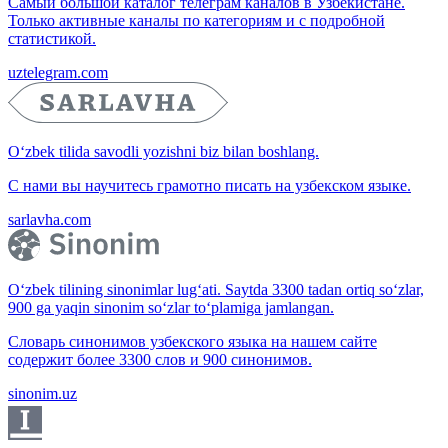
Самый большой каталог телеграм каналов в Узбекистане.
Только активные каналы по категориям и с подробной
статистикой.
uztelegram.com
O‘zbek tilida savodli yozishni biz bilan boshlang.
С нами вы научитесь грамотно писать на узбекском языке.
sarlavha.com
O‘zbek tilining sinonimlar lug‘ati. Saytda 3300 tadan ortiq so‘zlar,
900 ga yaqin sinonim so‘zlar to‘plamiga jamlangan.
Словарь синонимов узбекского языка на нашем сайте
содержит более 3300 слов и 900 синонимов.
sinonim.uz