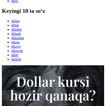
tikla
Keyingi 10 ta so‘z
tiklan
tiklat
tiklattir
tiklash
tiklashtir
tikma
tikrayt
tikraytir
tiktir
tiktirtir