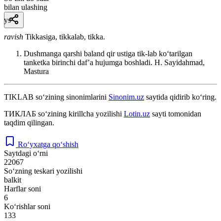
bilan ulashing
ys
ravish
Tikkasiga, tikkalab, tikka.
Dushmanga qarshi baland qir ustiga tik-lab koʻtarilgan
tanketka birinchi dafʼa hujumga boshladi.
H. Sayidahmad,
Mastura
TIKLAB
so‘zining sinonimlarini
Sinonim.uz
saytida qidirib ko‘ring.
ТИКЛАБ
so‘zining kirillcha yozilishi
Lotin.uz
sayti tomonidan
taqdim qilingan.
Ro‘yxatga qo‘shish
Saytdagi o‘rni
22067
So‘zning teskari yozilishi
balkit
Harflar soni
6
Ko‘rishlar soni
133