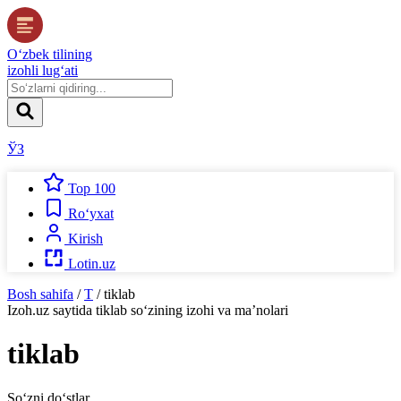
O‘zbek tilining
izohli lug‘ati
ЎЗ
Top 100
Ro‘yxat
Kirish
Lotin.uz
Bosh sahifa
/
T
/
tiklab
Izoh.uz
saytida
tiklab
so‘zining izohi va ma’nolari
tiklab
So‘zni do‘stlar