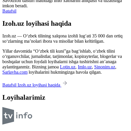
Savodxon dasturi matndagi imlo xatolarini aniqlash va tuzatishga
imkon beradi.
Batafsil
Izoh.uz loyihasi haqida
Izoh.uz — O‘zbek tilining xalqona izohli lug‘ati 35 000 dan ortiq
so‘zlarning ma’nolari ibora va misollar bilan keltirilgan.
Yillar davomida “O‘zbek tili kuni”ga bag‘ishlab, o‘zbek tilini
o‘rganuvchilar, jurnalistlar, tarjimonlar, kopirayterlar, blogerlar va
boshqalar uchun foydali loyihalarni ishga tushirishni an’anaga
aylantirganmiz. Bizning jamoa
Lotin.uz
,
Imlo.uz
,
Sinonim.uz
,
Sarlavha.com
loyihalarini hukmingizga havola qilgan.
Batafsil Izoh.uz loyihasi haqida
Loyihalarimiz