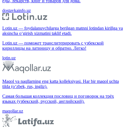
еды, лекарств, книг и товаров для дома.
dostavkainfo.uz
Lotin.uz — foydalanuvchilarga berilgan matnni lotindan kirillga va
aksincha o‘girish xizmatini taklif etadi.
Lotin.uz — поможет транслитерировать с узбекской
кириллицы на латиницу и обратно. Легко!
lotin.uz
Maqol va naqllarning eng katta kolleksiyasi. Har bir maqol uchta
tilda (o‘zbek, rus, ingliz).
Самая большая коллекция пословиц и поговорок на трёх
языках (узбекский, русский, английский).
maqollar.uz