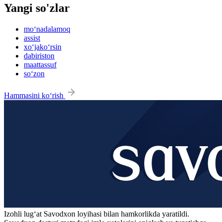
Yangi so'zlar
mo‘nadalamoq
assist
xo‘jako‘rsin
dabiriston
maattassuf
so‘zon
Hammasini ko‘rish
Izohli lugʻat
Savodxon
loyihasi bilan hamkorlikda yaratildi.