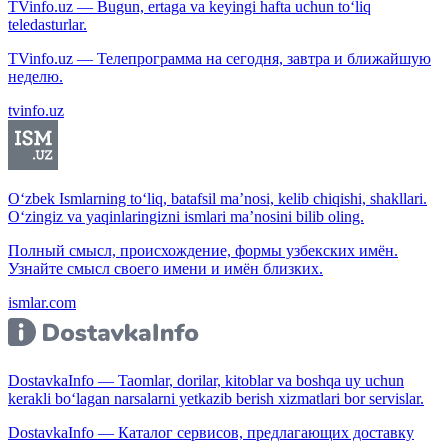
TVinfo.uz — Bugun, ertaga va keyingi hafta uchun to‘liq
teledasturlar.
TVinfo.uz — Телепрограмма на сегодня, завтра и ближайшую
неделю.
tvinfo.uz
O‘zbek Ismlarning to‘liq, batafsil ma’nosi, kelib chiqishi, shakllari.
O‘zingiz va yaqinlaringizni ismlari ma’nosini bilib oling.
Полный смысл, происхождение, формы узбекских имён.
Узнайте смысл своего имени и имён близких.
ismlar.com
DostavkaInfo — Taomlar, dorilar, kitoblar va boshqa uy uchun
kerakli bo‘lagan narsalarni yetkazib berish xizmatlari bor servislar.
DostavkaInfo — Каталог сервисов, предлагающих доставку