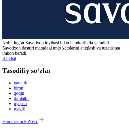
Izohli lugʻat
Savodxon
loyihasi bilan hamkorlikda yaratildi.
Savodxon dasturi matndagi imlo xatolarini aniqlash va tuzatishga
imkon beradi.
Batafsil
Tasodifiy so‘zlar
ganalik
biron
qoqin
dimlattir
uyqash
makrli
Hammasini ko‘rish