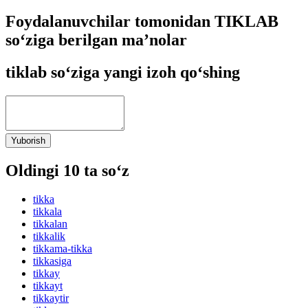
Foydalanuvchilar tomonidan TIKLAB
so‘ziga berilgan ma’nolar
tiklab so‘ziga yangi izoh qo‘shing
Yuborish
Oldingi 10 ta so‘z
tikka
tikkala
tikkalan
tikkalik
tikkama-tikka
tikkasiga
tikkay
tikkayt
tikkaytir