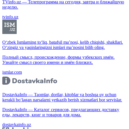
TVinfo.uz — Телепрограмма на сегодня, завтра и ближайшую
неделю.
tvinfo.uz
O‘zbek Ismlarning to‘liq, batafsil ma’nosi, kelib chiqishi, shakllari.
O‘zingiz va yaqinlaringizni ismlari ma’nosini bilib oling.
Полный смысл, происхождение, формы узбекских имён.
Узнайте смысл своего имени и имён близких.
ismlar.com
DostavkaInfo — Taomlar, dorilar, kitoblar va boshqa uy uchun
kerakli bo‘lagan narsalarni yetkazib berish xizmatlari bor servislar.
DostavkaInfo — Каталог сервисов, предлагающих доставку
еды, лекарств, книг и товаров для дома.
dostavkainfo.uz