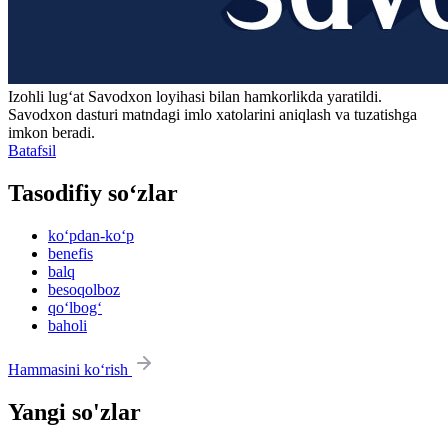
Izohli lugʻat
Savodxon
loyihasi bilan hamkorlikda yaratildi.
Savodxon dasturi matndagi imlo xatolarini aniqlash va tuzatishga
imkon beradi.
Batafsil
Tasodifiy so‘zlar
ko‘pdan-ko‘p
benefis
balq
besoqolboz
qo‘lbog‘
baholi
Hammasini ko‘rish
Yangi so'zlar