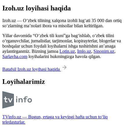
Izoh.uz loyihasi haqida
Izoh.uz — O‘zbek tilining xalqona izohli lug‘ati 35 000 dan ortiq
so‘zlarning ma’nolari ibora va misollar bilan keltirilgan.
Yillar davomida “O‘zbek tili kuni”ga bag‘ishlab, o‘zbek tilini
o‘rganuvchilar, jurnalistlar, tarjimonlar, kopirayterlar, blogerlar va
boshqalar uchun foydali loyihalarni ishga tushirishni an’anaga
aylantirganmiz. Bizning jamoa
Lotin.uz
,
Imlo.uz
,
Sinonim.uz
,
Sarlavha.com
loyihalarini hukmingizga havola qilgan.
Batafsil Izoh.uz loyihasi haqida
Loyihalarimiz
TVinfo.uz — Bugun, ertaga va keyingi hafta uchun to‘liq
teledasturlar.