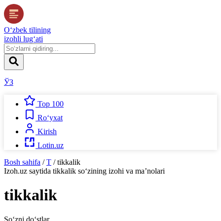
O‘zbek tilining
izohli lug‘ati
ЎЗ
Top 100
Ro‘yxat
Kirish
Lotin.uz
Bosh sahifa
/
T
/
tikkalik
Izoh.uz
saytida
tikkalik
so‘zining izohi va ma’nolari
tikkalik
So‘zni do‘stlar