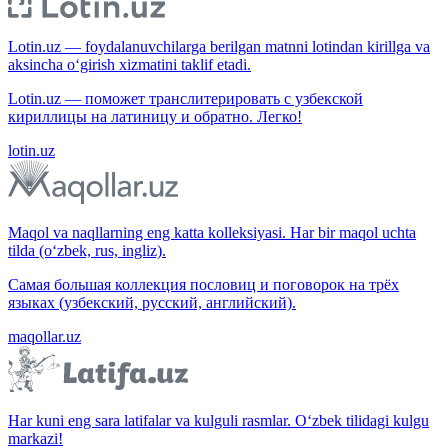
Lotin.uz — foydalanuvchilarga berilgan matnni lotindan kirillga va
aksincha o‘girish xizmatini taklif etadi.
Lotin.uz — поможет транслитерировать с узбекской
кириллицы на латиницу и обратно. Легко!
lotin.uz
Maqol va naqllarning eng katta kolleksiyasi. Har bir maqol uchta
tilda (o‘zbek, rus, ingliz).
Самая большая коллекция пословиц и поговорок на трёх
языках (узбекский, русский, английский).
maqollar.uz
Har kuni eng sara latifalar va kulguli rasmlar. O‘zbek tilidagi kulgu
markazi!