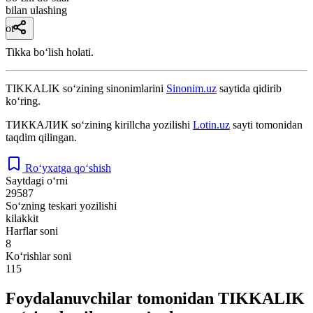
bilan ulashing
ot
Tikka boʻlish holati.
TIKKALIK
so‘zining sinonimlarini
Sinonim.uz
saytida qidirib
ko‘ring.
ТИККАЛИК
so‘zining kirillcha yozilishi
Lotin.uz
sayti tomonidan
taqdim qilingan.
Ro‘yxatga qo‘shish
Saytdagi o‘rni
29587
So‘zning teskari yozilishi
kilakkit
Harflar soni
8
Ko‘rishlar soni
115
Foydalanuvchilar tomonidan TIKKALIK