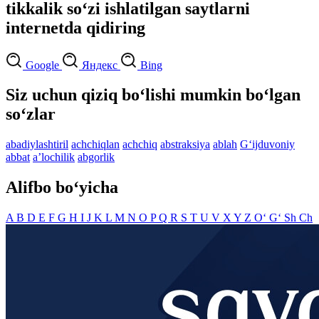
tikkalik so‘zi ishlatilgan saytlarni
internetda qidiring
Google
Яндекс
Bing
Siz uchun qiziq bo‘lishi mumkin bo‘lgan
so‘zlar
abadiylashtiril
achchiqlan
achchiq
abstraksiya
ablah
G‘ijduvoniy
abbat
aʼlochilik
abgorlik
Alifbo bo‘yicha
A
B
D
E
F
G
H
I
J
K
L
M
N
O
P
Q
R
S
T
U
V
X
Y
Z
O‘
G‘
Sh
Ch