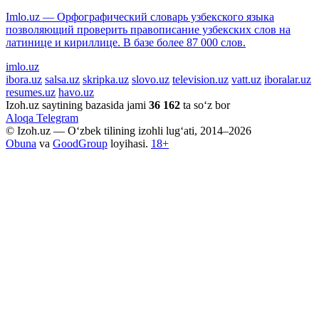
Imlo.uz — Орфографический словарь узбекского языка
позволяющий проверить правописание узбекских слов на
латинице и кириллице. В базе более 87 000 слов.
imlo.uz
ibora.uz
salsa.uz
skripka.uz
slovo.uz
television.uz
vatt.uz
iboralar.uz
resumes.uz
havo.uz
Izoh.uz saytining bazasida jami
36 162
ta so‘z bor
Aloqa
Telegram
© Izoh.uz — O‘zbek tilining izohli lug‘ati, 2014–2026
Obuna
va
GoodGroup
loyihasi.
18+