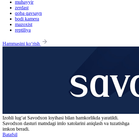
muhayyir
zerdast
qoba qavsayn
bodi kamera
mazoxist
reptiliya
Hammasini ko‘rish
Izohli lugʻat
Savodxon
loyihasi bilan hamkorlikda yaratildi.
Savodxon dasturi matndagi imlo xatolarini aniqlash va tuzatishga
imkon beradi.
Batafsil