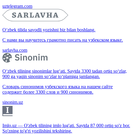
uztelegram.com
O‘zbek tilida savodli yozishni biz bilan boshlang.
С нами вы научитесь грамотно писать на узбекском языке.
sarlavha.com
O‘zbek tilining sinonimlar lug‘ati. Saytda 3300 tadan ortiq so‘zlar,
900 ga yaqin sinonim so‘zlar to‘plamiga jamlangan.
Словарь синонимов узбекского языка на нашем сайте
содержит более 3300 слов и 900 синонимов.
sinonim.uz
Imlo.uz — O'zbek tilining imlo lug'ati. Saytda 87 000 ortiq so'z bor.
So'zning to'g'ri yozilishini tekshiring.