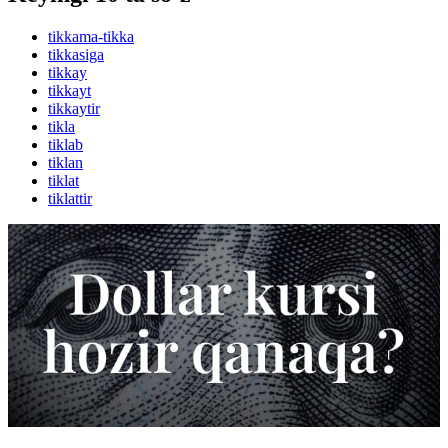
tikkama-tikka
tikkasiga
tikkay
tikkayt
tikkaytir
tikla
tiklab
tiklan
tiklat
tiklattir