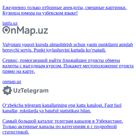
Ежедневно только отборные анекдоты, смешные картинки.
Кузница юмора на узбекском языке!
latifa.uz
Valyutani yuqori kursda almashtirish uchun yaqin punktlarni aniqlab
beruvchi servis. Punkt joylashuvini kartada ko‘rsatadi.
Сервис, помогающий найти ближайшие пункты обмена
валюты с выгодным курсом. Покажет местоположение пункта
прямо на карте.
onmap.uz
O‘zbekcha telegram kanallarining eng katta katalogi. Faqt faol
kanallar, ruknlarda va batafsil statistikasi bilan.
Самый большой каталог телеграм каналов в Узбекистане.
Только активные каналы по категориям и с подробной
статистикой.