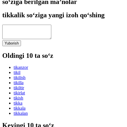
so‘ziga berilgan ma’nolar
tikkalik so‘ziga yangi izoh qo‘shing
Yuborish
Oldingi 10 ta so‘z
tikanzor
tikil
tikilish
tikilla
tikiltir
tikirlat
tikish
tikka
tikkala
tikkalan
Keyingi 10 ta so‘z