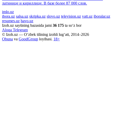
латинице и кириллице. В базе более 87 000 слов.
imlo.uz
ibora.uz
salsa.uz
skripka.uz
slovo.uz
television.uz
vatt.uz
iboralar.uz
resumes.uz
havo.uz
Izoh.uz saytining bazasida jami
36 175
ta so‘z bor
Aloqa
Telegram
© Izoh.uz — O‘zbek tilining izohli lug‘ati, 2014–2026
Obuna
va
GoodGroup
loyihasi.
18+