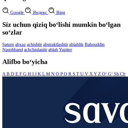
Google
Яндекс
Bing
Siz uchun qiziq bo‘lishi mumkin bo‘lgan
so‘zlar
Saturn
abxaz
achishtir
abstraktlashtir
ablahlik
Bahouddin
Naqshband
achchiqlantir
ablah
Yupiter
Alifbo bo‘yicha
A
B
D
E
F
G
H
I
J
K
L
M
N
O
P
Q
R
S
T
U
V
X
Y
Z
O‘
G‘
Sh
Ch