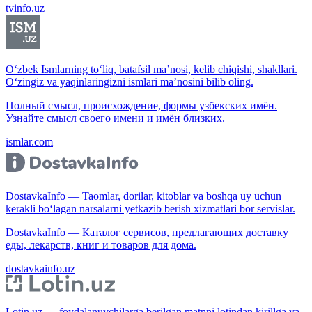
tvinfo.uz
O‘zbek Ismlarning to‘liq, batafsil ma’nosi, kelib chiqishi, shakllari.
O‘zingiz va yaqinlaringizni ismlari ma’nosini bilib oling.
Полный смысл, происхождение, формы узбекских имён.
Узнайте смысл своего имени и имён близких.
ismlar.com
DostavkaInfo — Taomlar, dorilar, kitoblar va boshqa uy uchun
kerakli bo‘lagan narsalarni yetkazib berish xizmatlari bor servislar.
DostavkaInfo — Каталог сервисов, предлагающих доставку
еды, лекарств, книг и товаров для дома.
dostavkainfo.uz
Lotin.uz — foydalanuvchilarga berilgan matnni lotindan kirillga va