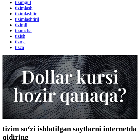
tizimgul
tizimlash
tizimlashtir
tizimlashtiril
tizimli
tizimcha
tizish
tizma
tizza
tizim so‘zi ishlatilgan saytlarni internetda
qidiring