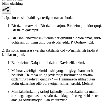
bilan ulashing
ot
1. Ip, sim va shu kabilarga terilgan narsa; shoda.
Bir tizim marvarid. Bir tizim marjon. Bir tizim pomidor qoqi.
Bir tizim qalampir.
Biz ishni choʻzmaslik uchun har quvurni alohida emas, ikki-
uchtasini bir tizim qilib burab olar edik.
P. Qodirov, Erk
2. Bir soha, muassasa va shu kabilarga oid yoʻnalish, ish-faoliyat
kabilar majmui.
Bank tizimi. Xalq taʼlimi tizimi. Xavfsizlik tizimi.
Mehnat vazirligi tizimida ishlayotganingizga ham ancha
boʻlibdi. Tizim va uning joylardagi boʻlimlarida xo-tin-
qizlarning faoliyati qanday? — Tizimimizda ishlayotgan
xotin-qizlarning olib borayotgan ishlari yaxshi.
Mehnat
Mamlakatimizning tashqi iqtisodiy munosabatlarida muhim
oʻrin egallagan tashqi savdo tizimidagi tub oʻzgarishlar sust
amalga oshirilmoqda.
Fan va turmush