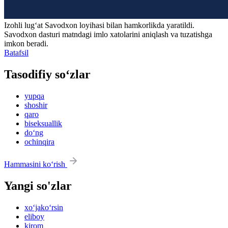
Izohli lugʻat
Savodxon
loyihasi bilan hamkorlikda yaratildi.
Savodxon dasturi matndagi imlo xatolarini aniqlash va tuzatishga
imkon beradi.
Batafsil
Tasodifiy so‘zlar
yupqa
shoshir
qaro
biseksuallik
do‘ng
ochinqira
Hammasini ko‘rish
Yangi so'zlar
xo‘jako‘rsin
eliboy
kirom