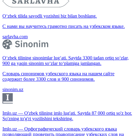
O‘zbek tilida savodli yozishni biz bilan boshlang.
С нами вы научитесь грамотно писать на узбекском языке.
sarlavha.com
O‘zbek tilining sinonimlar lug‘ati. Saytda 3300 tadan ortiq so‘zlar,
900 ga yaqin sinonim so‘zlar to‘plamiga jamlangan.
Словарь синонимов узбекского языка на нашем сайте
содержит более 3300 слов и 900 синонимов.
sinonim.uz
Imlo.uz — O'zbek tilining imlo lug'ati. Saytda 87 000 ortiq so'z bor.
So'zning to'g'ri yozilishini tekshiring.
Imlo.uz — Орфографический словарь узбекского языка
позволяющий проверить правописание узбекских слов на