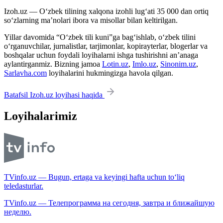
Izoh.uz — O‘zbek tilining xalqona izohli lug‘ati 35 000 dan ortiq
so‘zlarning ma’nolari ibora va misollar bilan keltirilgan.
Yillar davomida “O‘zbek tili kuni”ga bag‘ishlab, o‘zbek tilini
o‘rganuvchilar, jurnalistlar, tarjimonlar, kopirayterlar, blogerlar va
boshqalar uchun foydali loyihalarni ishga tushirishni an’anaga
aylantirganmiz. Bizning jamoa
Lotin.uz
,
Imlo.uz
,
Sinonim.uz
,
Sarlavha.com
loyihalarini hukmingizga havola qilgan.
Batafsil Izoh.uz loyihasi haqida
Loyihalarimiz
TVinfo.uz — Bugun, ertaga va keyingi hafta uchun to‘liq
teledasturlar.
TVinfo.uz — Телепрограмма на сегодня, завтра и ближайшую
неделю.