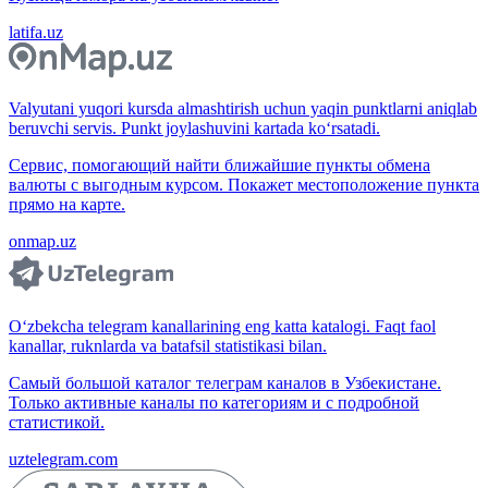
latifa.uz
Valyutani yuqori kursda almashtirish uchun yaqin punktlarni aniqlab
beruvchi servis. Punkt joylashuvini kartada ko‘rsatadi.
Сервис, помогающий найти ближайшие пункты обмена
валюты с выгодным курсом. Покажет местоположение пункта
прямо на карте.
onmap.uz
O‘zbekcha telegram kanallarining eng katta katalogi. Faqt faol
kanallar, ruknlarda va batafsil statistikasi bilan.
Самый большой каталог телеграм каналов в Узбекистане.
Только активные каналы по категориям и с подробной
статистикой.
uztelegram.com