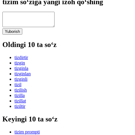
tizim so‘ziga yangi izoh qo‘shing
Yuborish
Oldingi 10 ta so‘z
tizdirtir
tizgin
tizginla
tizginlan
tizginli
tizil
tizilish
tizilla
tizillat
tiziltir
Keyingi 10 ta so‘z
tizim prompti