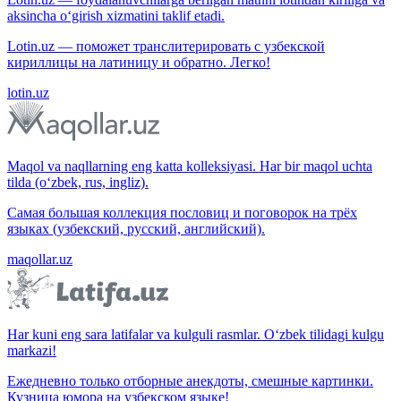
aksincha o‘girish xizmatini taklif etadi.
Lotin.uz — поможет транслитерировать с узбекской
кириллицы на латиницу и обратно. Легко!
lotin.uz
Maqol va naqllarning eng katta kolleksiyasi. Har bir maqol uchta
tilda (o‘zbek, rus, ingliz).
Самая большая коллекция пословиц и поговорок на трёх
языках (узбекский, русский, английский).
maqollar.uz
Har kuni eng sara latifalar va kulguli rasmlar. O‘zbek tilidagi kulgu
markazi!
Ежедневно только отборные анекдоты, смешные картинки.
Кузница юмора на узбекском языке!