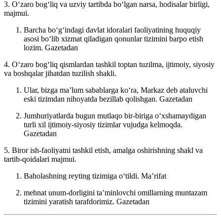
3. Oʻzaro bogʻliq va uzviy tartibda boʻlgan narsa, hodisalar birligi,
majmui.
Barcha boʻgʻindagi davlat idoralari faoliyatining huquqiy
asosi boʻlib xizmat qiladigan qonunlar tizimini barpo etish
lozim.
Gazetadan
4. Oʻzaro bogʻliq qismlardan tashkil toptan tuzilma, ijtimoiy, siyosiy
va boshqalar jihatdan tuzilish shakli.
Ular, bizga maʼlum sabablarga koʻra, Markaz deb ataluvchi
eski tizimdan nihoyatda bezillab qolishgan.
Gazetadan
Jumhuriyatlarda bugun mutlaqo bir-biriga oʻxshamaydigan
turli xil ijtimoiy-siyosiy tizimlar vujudga kelmoqda.
Gazetadan
5. Biror ish-faoliyatni tashkil etish, amalga oshirishning shakl va
tartib-qoidalari majmui.
Baholashning reyting tizimiga oʻtildi.
Maʼrifat
mehnat unum-dorligini taʼminlovchi omillarning muntazam
tizimini yaratish tarafdorimiz.
Gazetadan