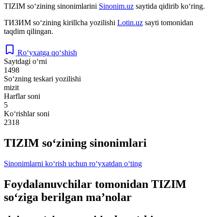
TIZIM
so‘zining sinonimlarini
Sinonim.uz
saytida qidirib ko‘ring.
ТИЗИМ
so‘zining kirillcha yozilishi
Lotin.uz
sayti tomonidan
taqdim qilingan.
Ro‘yxatga qo‘shish
Saytdagi o‘rni
1498
So‘zning teskari yozilishi
mizit
Harflar soni
5
Ko‘rishlar soni
2318
TIZIM so‘zining sinonimlari
Sinonimlarni ko‘rish uchun ro‘yxatdan o‘ting
Foydalanuvchilar tomonidan TIZIM
so‘ziga berilgan ma’nolar