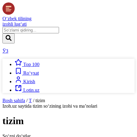
O‘zbek tilining
izohli lug‘ati
ЎЗ
Top 100
Ro‘yxat
Kirish
Lotin.uz
Bosh sahifa
/
T
/
tizim
Izoh.uz
saytida
tizim
so‘zining izohi va ma’nolari
tizim
So‘zni do‘stlar