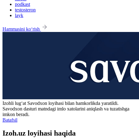
podkast
testosteron
layk
Hammasini ko‘rish
Izohli lugʻat
Savodxon
loyihasi bilan hamkorlikda yaratildi.
Savodxon dasturi matndagi imlo xatolarini aniqlash va tuzatishga
imkon beradi.
Batafsil
Izoh.uz loyihasi haqida