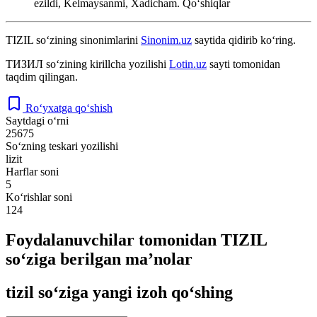
ezildi, Kelmaysanmi, Xadicham.
Qoʻshiqlar
TIZIL
so‘zining sinonimlarini
Sinonim.uz
saytida qidirib ko‘ring.
ТИЗИЛ
so‘zining kirillcha yozilishi
Lotin.uz
sayti tomonidan
taqdim qilingan.
Ro‘yxatga qo‘shish
Saytdagi o‘rni
25675
So‘zning teskari yozilishi
lizit
Harflar soni
5
Ko‘rishlar soni
124
Foydalanuvchilar tomonidan TIZIL
so‘ziga berilgan ma’nolar
tizil so‘ziga yangi izoh qo‘shing