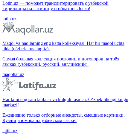
Lotin.uz — поможет транслитерировать с узбекской
кириллицы на латиницу и обратно. Легко!
lotin.uz
Maqol va naqllarning eng katta kolleksiyasi. Har bir maqol uchta
tilda (o‘zbek, rus, ingliz).
Самая большая коллекция пословиц и поговорок на трёх
языках (узбекский, русский, английский).
maqollar.uz
Har kuni eng sara latifalar va kulguli rasmlar. O‘zbek tilidagi kulgu
markazi!
Ежедневно только отборные анекдоты, смешные картинки.
Кузница юмора на узбекском языке!
latifa.uz