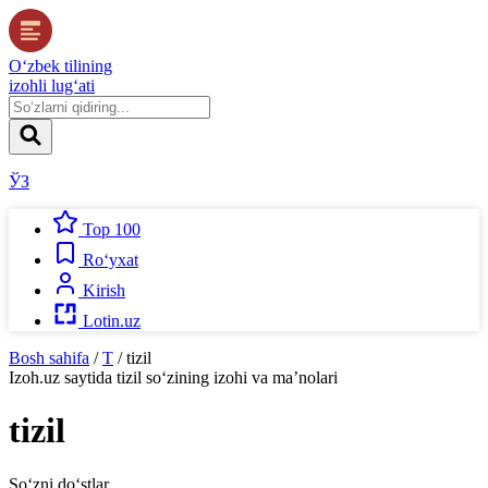
O‘zbek tilining
izohli lug‘ati
ЎЗ
Top 100
Ro‘yxat
Kirish
Lotin.uz
Bosh sahifa
/
T
/
tizil
Izoh.uz
saytida
tizil
so‘zining izohi va ma’nolari
tizil
So‘zni do‘stlar