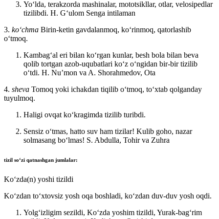
Yoʻlda, terakzorda mashinalar, mototsikllar, otlar, velosipedlar
tizilibdi.
H. Gʻulom Senga intilaman
3.
koʻchma
Birin-ketin gavdalanmoq, koʻrinmoq, qatorlashib
oʻtmoq.
Kambagʻal eri bilan koʻrgan kunlar, besh bola bilan beva
qolib tortgan azob-uqubatlari koʻz oʻngidan bir-bir tizilib
oʻtdi. H. Nuʼmon va
A. Shorahmedov, Ota
4.
sheva
Tomoq yoki ichakdan tiqilib oʻtmoq, toʻxtab qolganday
tuyulmoq.
Haligi ovqat koʻkragimda tizilib turibdi.
Sensiz oʻtmas, hatto suv ham tizilar! Kulib goho, nazar
solmasang boʻlmas!
S. Abdulla, Tohir va Zuhra
tizil
soʻzi qatnashgan jumlalar:
Koʻzda(n) yoshi tizildi
Koʻzdan toʻxtovsiz yosh oqa boshladi, koʻzdan duv-duv yosh oqdi.
Yolgʻizligim sezildi, Koʻzda yoshim tizildi, Yurak-bagʻrim