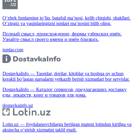
O‘zbek Ismlarning to‘liq, batafsil ma’nosi, kelib chiqishi, shakllari.
O‘zingiz va yaqinlaringizni ismlari ma’nosini bilib oling.
Полный смысл, происхождение, формы узбекских имён.
Узнайте смысл своего имени и имён близких.
ismlar.com
DostavkaInfo — Taomlar, dorilar, kitoblar va boshqa uy uchun
kerakli bo‘lagan narsalarni yetkazib berish xizmatlari bor servislar.
DostavkaInfo — Каталог сервисов, предлагающих доставку
еды, лекарств, книг и товаров для дома.
dostavkainfo.uz
Lotin.uz — foydalanuvchilarga berilgan matnni lotindan kirillga va
aksincha o‘girish xizmatini taklif etadi.