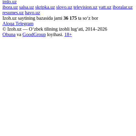
imlo.uz
ibora.uz
salsa.uz
skripka.uz
slovo.uz
television.uz
vatt.uz
iboralar.uz
resumes.uz
havo.uz
Izoh.uz saytining bazasida jami
36 175
ta so‘z bor
Aloqa
Telegram
© Izoh.uz — O‘zbek tilining izohli lug‘ati, 2014–2026
Obuna
va
GoodGroup
loyihasi.
18+