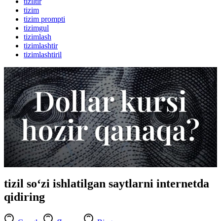
tiziltir
tizim
tizim prompti
tizimgul
tizimlash
tizimlashtir
tizimlashtiril
tizil so‘zi ishlatilgan saytlarni internetda
qidiring