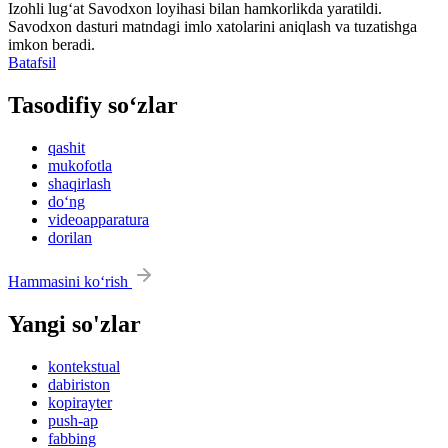
Izohli lugʻat
Savodxon
loyihasi bilan hamkorlikda yaratildi.
Savodxon dasturi matndagi imlo xatolarini aniqlash va tuzatishga
imkon beradi.
Batafsil
Tasodifiy so‘zlar
qashit
mukofotla
shaqirlash
do‘ng
videoapparatura
dorilan
Hammasini ko‘rish
Yangi so'zlar
kontekstual
dabiriston
kopirayter
push-ap
fabbing