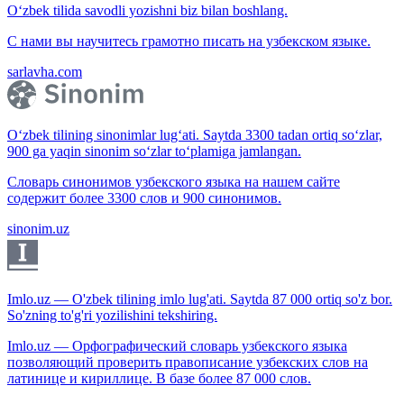
O‘zbek tilida savodli yozishni biz bilan boshlang.
С нами вы научитесь грамотно писать на узбекском языке.
sarlavha.com
O‘zbek tilining sinonimlar lug‘ati. Saytda 3300 tadan ortiq so‘zlar,
900 ga yaqin sinonim so‘zlar to‘plamiga jamlangan.
Словарь синонимов узбекского языка на нашем сайте
содержит более 3300 слов и 900 синонимов.
sinonim.uz
Imlo.uz — O'zbek tilining imlo lug'ati. Saytda 87 000 ortiq so'z bor.
So'zning to'g'ri yozilishini tekshiring.
Imlo.uz — Орфографический словарь узбекского языка
позволяющий проверить правописание узбекских слов на
латинице и кириллице. В базе более 87 000 слов.