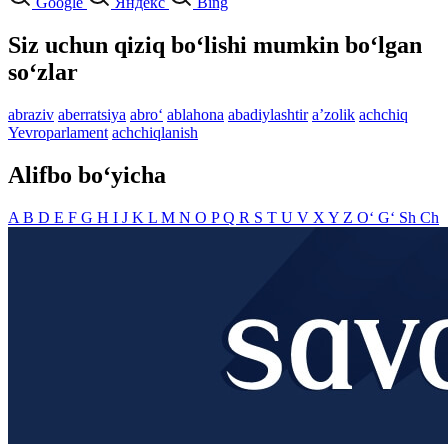
Google
Яндекс
Bing
Siz uchun qiziq bo‘lishi mumkin bo‘lgan
so‘zlar
abraziv
aberratsiya
abro‘
ablahona
abadiylashtir
aʼzolik
achchiq
Yevroparlament
achchiqlanish
Alifbo bo‘yicha
A
B
D
E
F
G
H
I
J
K
L
M
N
O
P
Q
R
S
T
U
V
X
Y
Z
O‘
G‘
Sh
Ch