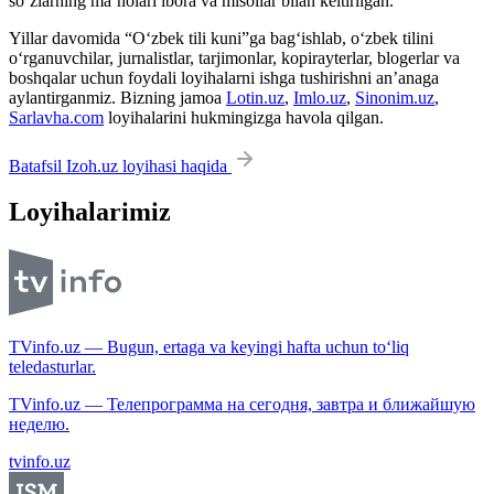
so‘zlarning ma’nolari ibora va misollar bilan keltirilgan.
Yillar davomida “O‘zbek tili kuni”ga bag‘ishlab, o‘zbek tilini
o‘rganuvchilar, jurnalistlar, tarjimonlar, kopirayterlar, blogerlar va
boshqalar uchun foydali loyihalarni ishga tushirishni an’anaga
aylantirganmiz. Bizning jamoa
Lotin.uz
,
Imlo.uz
,
Sinonim.uz
,
Sarlavha.com
loyihalarini hukmingizga havola qilgan.
Batafsil Izoh.uz loyihasi haqida
Loyihalarimiz
TVinfo.uz — Bugun, ertaga va keyingi hafta uchun to‘liq
teledasturlar.
TVinfo.uz — Телепрограмма на сегодня, завтра и ближайшую
неделю.
tvinfo.uz