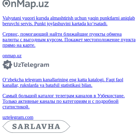
Valyutani yuqori kursda almashtirish uchun yaqin punktlarni aniqlab
beruvchi servis. Punkt joylashuvini kartada ko‘rsatadi.
Сервис, помогающий найти ближайшие пункты обмена
валюты с выгодным курсом. Покажет местоположение пункта
прямо на карте.
onmap.uz
O‘zbekcha telegram kanallarining eng katta katalogi. Faqt faol
kanallar, ruknlarda va batafsil statistikasi bilan.
Самый большой каталог телеграм каналов в Узбекистане.
Только активные каналы по категориям и с подробной
статистикой.
uztelegram.com