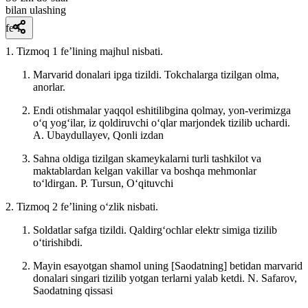
bilan ulashing
fe’l
1. Tizmoq 1 feʼlining majhul nisbati.
Marvarid donalari ipga tizildi. Tokchalarga tizilgan olma,
anorlar.
Endi otishmalar yaqqol eshitilibgina qolmay, yon-verimizga
oʻq yogʻilar, iz qoldiruvchi oʻqlar marjondek tizilib uchardi.
A. Ubaydullayev, Qonli izdan
Sahna oldiga tizilgan skameykalarni turli tashkilot va
maktablardan kelgan vakillar va boshqa mehmonlar
toʻldirgan.
P. Tursun, Oʻqituvchi
2. Tizmoq 2 feʼlining oʻzlik nisbati.
Soldatlar safga tizildi. Qaldirgʻochlar elektr simiga tizilib
oʻtirishibdi.
Mayin esayotgan shamol uning [Saodatning] betidan marvarid
donalari singari tizilib yotgan terlarni yalab ketdi.
N. Safarov,
Saodatning qissasi