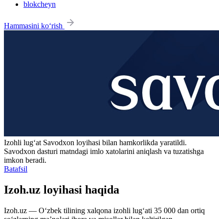
blokcheyn
Hammasini ko‘rish
Izohli lugʻat
Savodxon
loyihasi bilan hamkorlikda yaratildi.
Savodxon dasturi matndagi imlo xatolarini aniqlash va tuzatishga
imkon beradi.
Batafsil
Izoh.uz loyihasi haqida
Izoh.uz — O‘zbek tilining xalqona izohli lug‘ati 35 000 dan ortiq