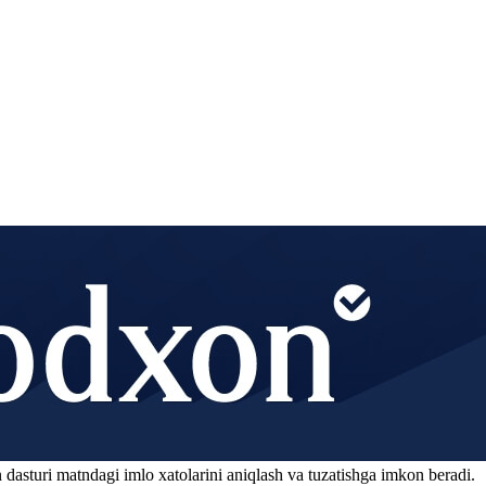
 dasturi matndagi imlo xatolarini aniqlash va tuzatishga imkon beradi.