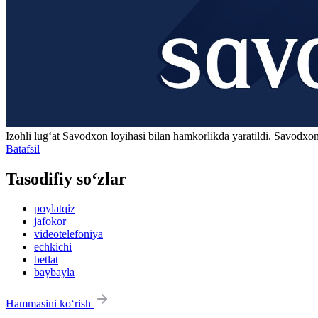
Izohli lugʻat
Savodxon
loyihasi bilan hamkorlikda yaratildi. Savodxon
Batafsil
Tasodifiy so‘zlar
poylatqiz
jafokor
videotelefoniya
echkichi
betlat
baybayla
Hammasini ko‘rish