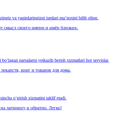
‘zingiz va yaqinlaringizni ismlari ma’nosini bilib oling.
е смысл своего имени и имён близких.
o‘lagan narsalarni yetkazib berish xizmatlari bor servislar.
лекарств, книг и товаров для дома.
ncha o‘girish xizmatini taklif etadi.
на латиницу и обратно. Легко!