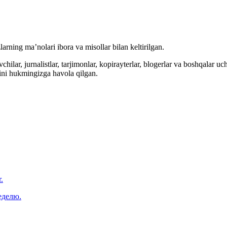
arning ma’nolari ibora va misollar bilan keltirilgan.
hilar, jurnalistlar, tarjimonlar, kopirayterlar, blogerlar va boshqalar u
ini hukmingizga havola qilgan.
.
еделю.