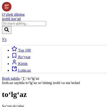
O‘zbek tilining
izohli lug‘ati
ЎЗ
Top 100
Ro‘yxat
Kirish
Lotin.uz
Bosh sahifa
/
T
/
to‘lg‘az
Izoh.uz
saytida
to‘lg‘az
so‘zining izohi va ma’nolari
to‘lg‘az
So‘zni do‘stlar