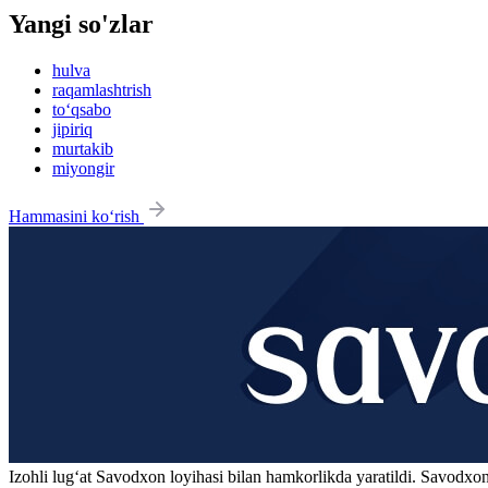
Yangi so'zlar
hulva
raqamlashtrish
to‘qsabo
jipiriq
murtakib
miyongir
Hammasini ko‘rish
Izohli lugʻat
Savodxon
loyihasi bilan hamkorlikda yaratildi. Savodxon