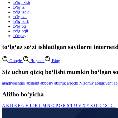
to‘lg‘azish
to‘lg‘iz
to‘lg‘izdir
to‘lg‘izil
to‘lg‘izish
to‘lg‘oq
to‘lg‘oqli
to‘mpay
to‘lg‘az so‘zi ishlatilgan saytlarni internet
Google
Яндекс
Bing
Siz uchun qiziq bo‘lishi mumkin bo‘lgan so
abadiylashtiril
abstrakt
abbosiy
abjirlik
aʼlochi
Nizomiy
abituriyent
ab
Alifbo bo‘yicha
A
B
D
E
F
G
H
I
J
K
L
M
N
O
P
Q
R
S
T
U
V
X
Y
Z
O‘
G‘
Sh
Ch