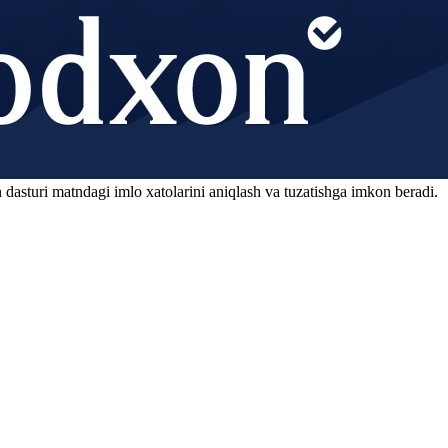
 dasturi matndagi imlo xatolarini aniqlash va tuzatishga imkon beradi.