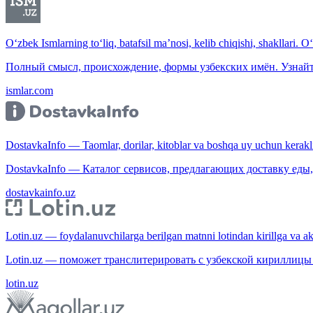
O‘zbek Ismlarning to‘liq, batafsil ma’nosi, kelib chiqishi, shakllari. O
Полный смысл, происхождение, формы узбекских имён. Узнайт
ismlar.com
DostavkaInfo — Taomlar, dorilar, kitoblar va boshqa uy uchun kerakli b
DostavkaInfo — Каталог сервисов, предлагающих доставку еды, 
dostavkainfo.uz
Lotin.uz — foydalanuvchilarga berilgan matnni lotindan kirillga va aksi
Lotin.uz — поможет транслитерировать с узбекской кириллицы 
lotin.uz