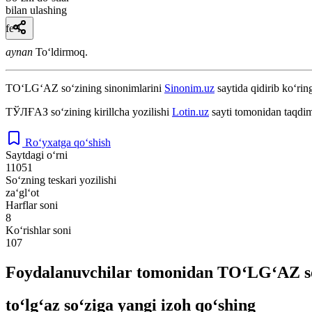
bilan ulashing
fe’l
aynan
Toʻldirmoq.
TO‘LG‘AZ
so‘zining sinonimlarini
Sinonim.uz
saytida qidirib ko‘rin
ТЎЛҒАЗ
so‘zining kirillcha yozilishi
Lotin.uz
sayti tomonidan taqdim
Ro‘yxatga qo‘shish
Saytdagi o‘rni
11051
So‘zning teskari yozilishi
za‘gl‘ot
Harflar soni
8
Ko‘rishlar soni
107
Foydalanuvchilar tomonidan TO‘LG‘AZ so
to‘lg‘az so‘ziga yangi izoh qo‘shing