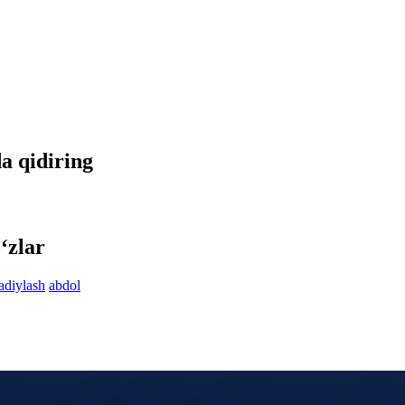
da qidiring
‘zlar
adiylash
abdol