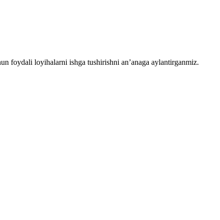
chun foydali loyihalarni ishga tushirishni an’anaga aylantirganmiz.