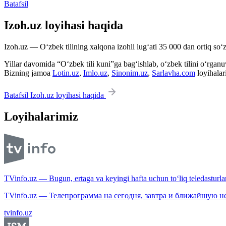
Batafsil
Izoh.uz loyihasi haqida
Izoh.uz — O‘zbek tilining xalqona izohli lug‘ati 35 000 dan ortiq so‘zl
Yillar davomida “O‘zbek tili kuni”ga bag‘ishlab, o‘zbek tilini o‘rganuvc
Bizning jamoa
Lotin.uz
,
Imlo.uz
,
Sinonim.uz
,
Sarlavha.com
loyihalar
Batafsil Izoh.uz loyihasi haqida
Loyihalarimiz
TVinfo.uz — Bugun, ertaga va keyingi hafta uchun to‘liq teledasturlar
TVinfo.uz — Телепрограмма на сегодня, завтра и ближайшую н
tvinfo.uz