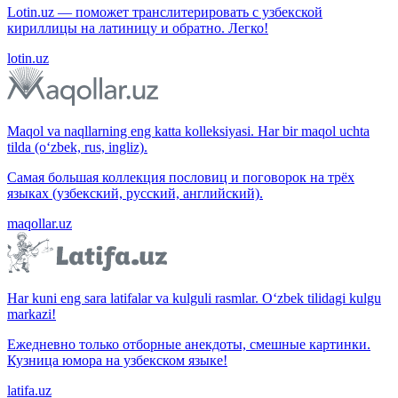
Lotin.uz — поможет транслитерировать с узбекской
кириллицы на латиницу и обратно. Легко!
lotin.uz
Maqol va naqllarning eng katta kolleksiyasi. Har bir maqol uchta
tilda (o‘zbek, rus, ingliz).
Самая большая коллекция пословиц и поговорок на трёх
языках (узбекский, русский, английский).
maqollar.uz
Har kuni eng sara latifalar va kulguli rasmlar. O‘zbek tilidagi kulgu
markazi!
Ежедневно только отборные анекдоты, смешные картинки.
Кузница юмора на узбекском языке!
latifa.uz