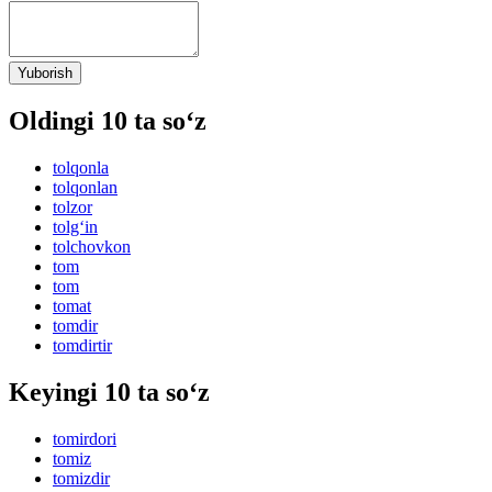
Yuborish
Oldingi 10 ta so‘z
tolqonla
tolqonlan
tolzor
tolg‘in
tolchovkon
tom
tom
tomat
tomdir
tomdirtir
Keyingi 10 ta so‘z
tomirdori
tomiz
tomizdir