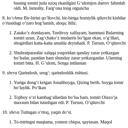
buning tomiri juda uzoq ekanligini Gʻulomjon darrov fahmlab
oldi.
M. Ismoiliy, Fargʻona tong otguncha
8.
koʻchma
Bir-birini qoʻllovchi, bir-biriga homiylik qiluvchi kishilar
oʻrtasidagi oʻzaro bogʻlanish, aloqa; ildiz.
Zatakoʻz domlayam, Turdivoy xalfayam, hammasi Bularning
tomiri uzun, Zagʻchakoʻz mudarris boʻlgan ekan, oʻgʻillari,
shogirdlari katta-katta amalda deyishadi.
P. Tursun, Oʻqituvchi
Shuhratparastlar xalqqa yuqoridan qanday zarar yetkazgan
boʻlsalar, pastdan ham shunday zarar yetkazganlar. Ularning
tomiri bitta.
H. Gʻulom, Senga intilaman
9.
sheva
Qarindosh, urugʻ; qarindoshlik rishtasi.
Yurtga dongʻi ketgan Jonaliboyga, Qizing berib, boyga tomir
boʻlaylik.
Poʻlkan
Tojiboy oʻzi kambagʻallardan boʻlsa ham, tomiri Olaxoʻja
maxsum bilan tutashgan edi.
P. Tursun, Oʻqituvchi
10.
sheva
Tutingan oʻrtoq, yaqin doʻst.
To-miringni maqtama, yomon chiqsa, qaytasan.
Maqol