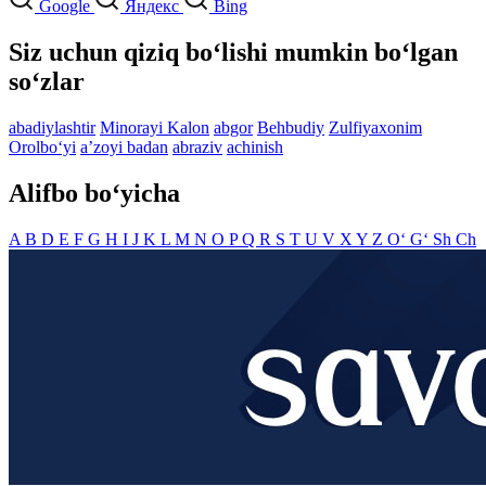
Google
Яндекс
Bing
Siz uchun qiziq bo‘lishi mumkin bo‘lgan
so‘zlar
abadiylashtir
Minorayi Kalon
abgor
Behbudiy
Zulfiyaxonim
Orolbo‘yi
aʼzoyi badan
abraziv
achinish
Alifbo bo‘yicha
A
B
D
E
F
G
H
I
J
K
L
M
N
O
P
Q
R
S
T
U
V
X
Y
Z
O‘
G‘
Sh
Ch