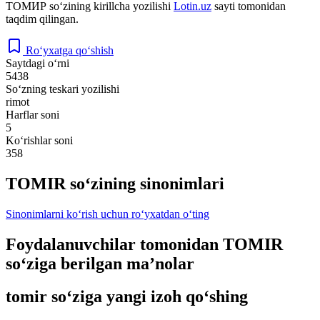
ТОМИР
so‘zining kirillcha yozilishi
Lotin.uz
sayti tomonidan
taqdim qilingan.
Ro‘yxatga qo‘shish
Saytdagi o‘rni
5438
So‘zning teskari yozilishi
rimot
Harflar soni
5
Ko‘rishlar soni
358
TOMIR so‘zining sinonimlari
Sinonimlarni ko‘rish uchun ro‘yxatdan o‘ting
Foydalanuvchilar tomonidan TOMIR
so‘ziga berilgan ma’nolar
tomir so‘ziga yangi izoh qo‘shing