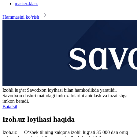
master-klass
Hammasini ko‘rish
Izohli lugʻat
Savodxon
loyihasi bilan hamkorlikda yaratildi.
Savodxon dasturi matndagi imlo xatolarini aniqlash va tuzatishga
imkon beradi.
Batafsil
Izoh.uz loyihasi haqida
Izoh.uz — O‘zbek tilining xalqona izohli lug‘ati 35 000 dan ortiq