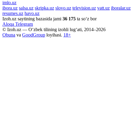
imlo.uz
ibora.uz
salsa.uz
skripka.uz
slovo.uz
television.uz
vatt.uz
iboralar.uz
resumes.uz
havo.uz
Izoh.uz saytining bazasida jami
36 175
ta so‘z bor
Aloqa
Telegram
© Izoh.uz — O‘zbek tilining izohli lug‘ati, 2014–2026
Obuna
va
GoodGroup
loyihasi.
18+