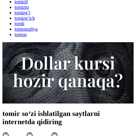
tomizil
tomiziq
tomizg‘i
tomizg‘ich
tomli
tomografiya
tomon
tomir so‘zi ishlatilgan saytlarni
internetda qidiring