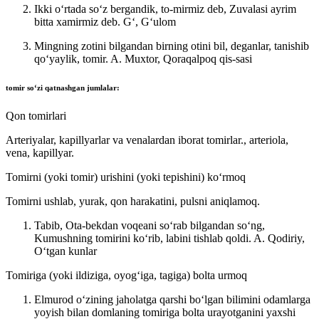
Ikki oʻrtada soʻz bergandik, to-mirmiz deb, Zuvalasi ayrim
bitta xamirmiz deb.
Gʻ, Gʻulom
Mingning zotini bilgandan birning otini bil, deganlar, tanishib
qoʻyaylik, tomir.
A. Muxtor, Qoraqalpoq qis-sasi
tomir
soʻzi qatnashgan jumlalar:
Qon tomirlari
Arteriyalar, kapillyarlar va venalardan iborat tomirlar., arteriola,
vena, kapillyar.
Tomirni (yoki tomir) urishini (yoki tepishini) koʻrmoq
Tomirni ushlab, yurak, qon harakatini, pulsni aniqlamoq.
Tabib, Ota-bekdan voqeani soʻrab bilgandan soʻng,
Kumushning tomirini koʻrib, labini tishlab qoldi.
A. Qodiriy,
Oʻtgan kunlar
Tomiriga (yoki ildiziga, oyogʻiga, tagiga) bolta urmoq
Elmurod oʻzining jaholatga qarshi boʻlgan bilimini odamlarga
yoyish bilan domlaning tomiriga bolta urayotganini yaxshi