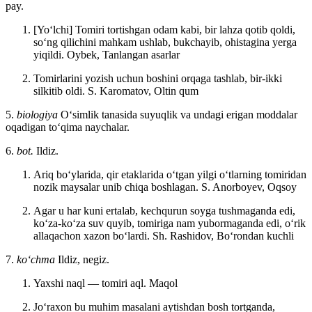
pay.
[Yoʻlchi] Tomiri tortishgan odam kabi, bir lahza qotib qoldi,
soʻng qilichini mahkam ushlab, bukchayib, ohistagina yerga
yiqildi.
Oybek, Tanlangan asarlar
Tomirlarini yozish uchun boshini orqaga tashlab, bir-ikki
silkitib oldi.
S. Karomatov, Oltin qum
5.
biologiya
Oʻsimlik tanasida suyuqlik va undagi erigan moddalar
oqadigan toʻqima naychalar.
6.
bot.
Ildiz.
Ariq boʻylarida, qir etaklarida oʻtgan yilgi oʻtlarning tomiridan
nozik maysalar unib chiqa boshlagan.
S. Anorboyev, Oqsoy
Agar u har kuni ertalab, kechqurun soyga tushmaganda edi,
koʻza-koʻza suv quyib, tomiriga nam yubormaganda edi, oʻrik
allaqachon xazon boʻlardi.
Sh. Rashidov, Boʻrondan kuchli
7.
koʻchma
Ildiz, negiz.
Yaxshi naql — tomiri aql.
Maqol
Joʻraxon bu muhim masalani aytishdan bosh tortganda,