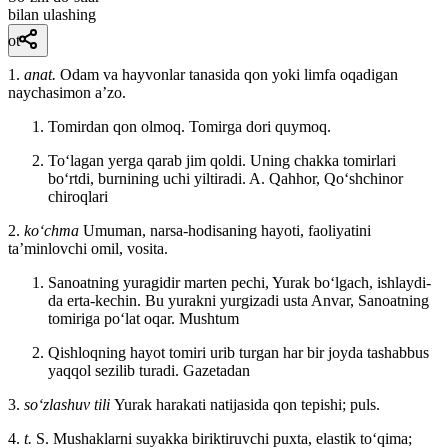
bilan ulashing
ot
1.
anat.
Odam va hayvonlar tanasida qon yoki limfa oqadigan
naychasimon aʼzo.
Tomirdan qon olmoq. Tomirga dori quymoq.
Toʻlagan yerga qarab jim qoldi. Uning chakka tomirlari
boʻrtdi, burnining uchi yiltiradi.
A. Qahhor, Qoʻshchinor
chiroqlari
2.
koʻchma
Umuman, narsa-hodisaning hayoti, faoliyatini
taʼminlovchi omil, vosita.
Sanoatning yuragidir marten pechi, Yurak boʻlgach, ishlaydi-
da erta-kechin. Bu yurakni yurgizadi usta Anvar, Sanoatning
tomiriga poʻlat oqar.
Mushtum
Qishloqning hayot tomiri urib turgan har bir joyda tashabbus
yaqqol sezilib turadi.
Gazetadan
3.
so‘zlashuv tili
Yurak harakati natijasida qon tepishi; puls.
4.
t.
S. Mushaklarni suyakka biriktiruvchi puxta, elastik toʻqima;