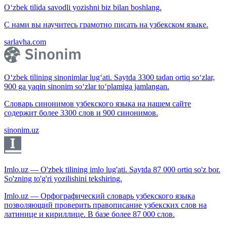
O‘zbek tilida savodli yozishni biz bilan boshlang.
С нами вы научитесь грамотно писать на узбекском языке.
sarlavha.com
O‘zbek tilining sinonimlar lug‘ati. Saytda 3300 tadan ortiq so‘zlar,
900 ga yaqin sinonim so‘zlar to‘plamiga jamlangan.
Словарь синонимов узбекского языка на нашем сайте
содержит более 3300 слов и 900 синонимов.
sinonim.uz
Imlo.uz — O'zbek tilining imlo lug'ati. Saytda 87 000 ortiq so'z bor.
So'zning to'g'ri yozilishini tekshiring.
Imlo.uz — Орфографический словарь узбекского языка
позволяющий проверить правописание узбекских слов на
латинице и кириллице. В базе более 87 000 слов.