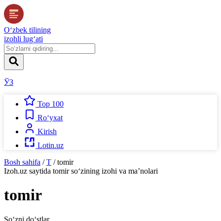
O‘zbek tilining
izohli lug‘ati
ЎЗ
Top 100
Ro‘yxat
Kirish
Lotin.uz
Bosh sahifa
/
T
/
tomir
Izoh.uz
saytida
tomir
so‘zining izohi va ma’nolari
tomir
So‘zni do‘stlar