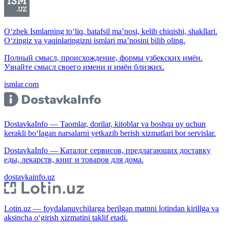
O‘zbek Ismlarning to‘liq, batafsil ma’nosi, kelib chiqishi, shakllari.
O‘zingiz va yaqinlaringizni ismlari ma’nosini bilib oling.
Полный смысл, происхождение, формы узбекских имён.
Узнайте смысл своего имени и имён близких.
ismlar.com
DostavkaInfo — Taomlar, dorilar, kitoblar va boshqa uy uchun
kerakli bo‘lagan narsalarni yetkazib berish xizmatlari bor servislar.
DostavkaInfo — Каталог сервисов, предлагающих доставку
еды, лекарств, книг и товаров для дома.
dostavkainfo.uz
Lotin.uz — foydalanuvchilarga berilgan matnni lotindan kirillga va
aksincha o‘girish xizmatini taklif etadi.