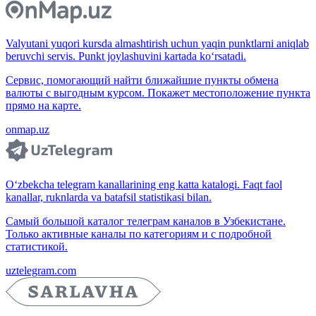
Valyutani yuqori kursda almashtirish uchun yaqin punktlarni aniqlab
beruvchi servis. Punkt joylashuvini kartada ko‘rsatadi.
Сервис, помогающий найти ближайшие пункты обмена
валюты с выгодным курсом. Покажет местоположение пункта
прямо на карте.
onmap.uz
O‘zbekcha telegram kanallarining eng katta katalogi. Faqt faol
kanallar, ruknlarda va batafsil statistikasi bilan.
Самый большой каталог телеграм каналов в Узбекистане.
Только активные каналы по категориям и с подробной
статистикой.
uztelegram.com