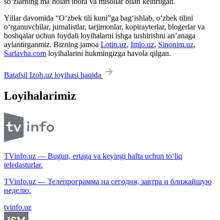
so‘zlarning ma’nolari ibora va misollar bilan keltirilgan.
Yillar davomida “O‘zbek tili kuni”ga bag‘ishlab, o‘zbek tilini
o‘rganuvchilar, jurnalistlar, tarjimonlar, kopirayterlar, blogerlar va
boshqalar uchun foydali loyihalarni ishga tushirishni an’anaga
aylantirganmiz. Bizning jamoa
Lotin.uz
,
Imlo.uz
,
Sinonim.uz
,
Sarlavha.com
loyihalarini hukmingizga havola qilgan.
Batafsil Izoh.uz loyihasi haqida
Loyihalarimiz
TVinfo.uz — Bugun, ertaga va keyingi hafta uchun to‘liq
teledasturlar.
TVinfo.uz — Телепрограмма на сегодня, завтра и ближайшую
неделю.
tvinfo.uz