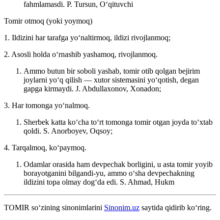
fahmlamasdi.
P. Tursun, Oʻqituvchi
Tomir otmoq (yoki yoymoq)
1. Ildizini har tarafga yoʻnaltirmoq, ildizi rivojlanmoq;
2. Asosli holda oʻrnashib yashamoq, rivojlanmoq.
Ammo butun bir soboli yashab, tomir otib qolgan bejirim
joylarni yoʻq qilish — xutor sistemasini yoʻqotish, degan
gapga kirmaydi.
J. Abdullaxonov, Xonadon;
3. Har tomonga yoʻnalmoq.
Sherbek katta koʻcha toʻrt tomonga tomir otgan joyda toʻxtab
qoldi.
S. Anorboyev, Oqsoy;
4. Tarqalmoq, koʻpaymoq.
Odamlar orasida ham devpechak borligini, u asta tomir yoyib
borayotganini bilgandi-yu, ammo oʻsha devpechakning
ildizini topa olmay dogʻda edi.
S. Ahmad, Hukm
TOMIR
so‘zining sinonimlarini
Sinonim.uz
saytida qidirib ko‘ring.