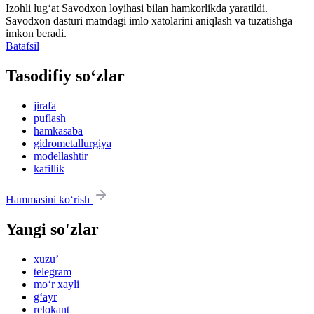
Izohli lugʻat
Savodxon
loyihasi bilan hamkorlikda yaratildi.
Savodxon dasturi matndagi imlo xatolarini aniqlash va tuzatishga
imkon beradi.
Batafsil
Tasodifiy so‘zlar
jirafa
puflash
hamkasaba
gidrometallurgiya
modellashtir
kafillik
Hammasini ko‘rish
Yangi so'zlar
xuzu’
telegram
mo‘r xayli
g‘ayr
relokant