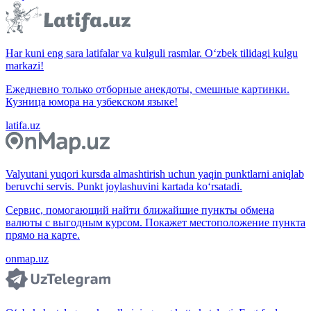
Har kuni eng sara latifalar va kulguli rasmlar. O‘zbek tilidagi kulgu
markazi!
Ежедневно только отборные анекдоты, смешные картинки.
Кузница юмора на узбекском языке!
latifa.uz
Valyutani yuqori kursda almashtirish uchun yaqin punktlarni aniqlab
beruvchi servis. Punkt joylashuvini kartada ko‘rsatadi.
Сервис, помогающий найти ближайшие пункты обмена
валюты с выгодным курсом. Покажет местоположение пункта
прямо на карте.
onmap.uz