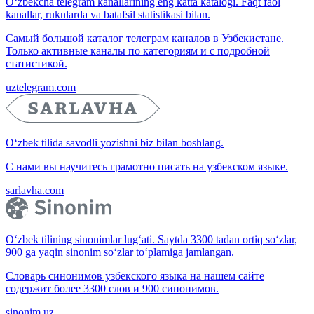
O‘zbekcha telegram kanallarining eng katta katalogi. Faqt faol
kanallar, ruknlarda va batafsil statistikasi bilan.
Самый большой каталог телеграм каналов в Узбекистане.
Только активные каналы по категориям и с подробной
статистикой.
uztelegram.com
O‘zbek tilida savodli yozishni biz bilan boshlang.
С нами вы научитесь грамотно писать на узбекском языке.
sarlavha.com
O‘zbek tilining sinonimlar lug‘ati. Saytda 3300 tadan ortiq so‘zlar,
900 ga yaqin sinonim so‘zlar to‘plamiga jamlangan.
Словарь синонимов узбекского языка на нашем сайте
содержит более 3300 слов и 900 синонимов.
sinonim.uz