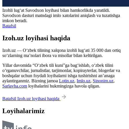
Izohli lugʻat
Savodxon
loyihasi bilan hamkorlikda yaratildi.
Savodxon dasturi matndagi imlo xatolarini aniqlash va tuzatishga
imkon beradi.
Batafsil
Izoh.uz loyihasi haqida
Izoh.uz — O‘zbek tilining xalqona izohli lug‘ati 35 000 dan ortiq
so‘zlarning ma’nolari ibora va misollar bilan keltirilgan.
Yillar davomida “O‘zbek tili kuni”ga bag‘ishlab, o‘zbek tilini
o‘rganuvchilar, jurnalistlar, tarjimonlar, kopirayterlar, blogerlar va
boshqalar uchun foydali loyihalarni ishga tushirishni an’anaga
aylantirganmiz. Bizning jamoa
Lotin.uz
,
Imlo.uz
,
Sinonim.uz
,
Sarlavha.com
loyihalarini hukmingizga havola qilgan.
Batafsil Izoh.uz loyihasi haqida
Loyihalarimiz