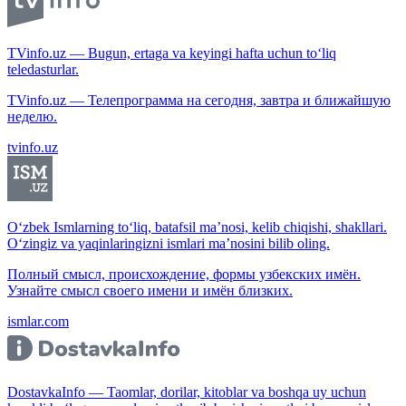
TVinfo.uz — Bugun, ertaga va keyingi hafta uchun to‘liq
teledasturlar.
TVinfo.uz — Телепрограмма на сегодня, завтра и ближайшую
неделю.
tvinfo.uz
O‘zbek Ismlarning to‘liq, batafsil ma’nosi, kelib chiqishi, shakllari.
O‘zingiz va yaqinlaringizni ismlari ma’nosini bilib oling.
Полный смысл, происхождение, формы узбекских имён.
Узнайте смысл своего имени и имён близких.
ismlar.com
DostavkaInfo — Taomlar, dorilar, kitoblar va boshqa uy uchun