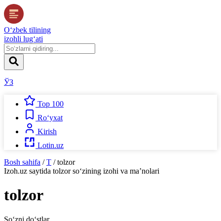
O‘zbek tilining
izohli lug‘ati
ЎЗ
Top 100
Ro‘yxat
Kirish
Lotin.uz
Bosh sahifa
/
T
/
tolzor
Izoh.uz
saytida
tolzor
so‘zining izohi va ma’nolari
tolzor
So‘zni do‘stlar