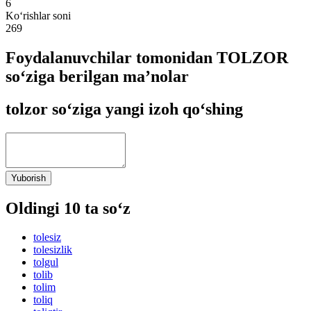
6
Ko‘rishlar soni
269
Foydalanuvchilar tomonidan TOLZOR
so‘ziga berilgan ma’nolar
tolzor so‘ziga yangi izoh qo‘shing
Yuborish
Oldingi 10 ta so‘z
tolesiz
tolesizlik
tolgul
tolib
tolim
toliq