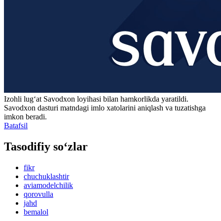
Izohli lugʻat
Savodxon
loyihasi bilan hamkorlikda yaratildi.
Savodxon dasturi matndagi imlo xatolarini aniqlash va tuzatishga
imkon beradi.
Batafsil
Tasodifiy so‘zlar
fikr
chuchuklashtir
aviamodelchilik
qorovulla
jahd
bemalol