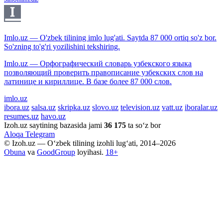
Imlo.uz — O'zbek tilining imlo lug'ati. Saytda 87 000 ortiq so'z bor.
So'zning to'g'ri yozilishini tekshiring.
Imlo.uz — Орфографический словарь узбекского языка
позволяющий проверить правописание узбекских слов на
латинице и кириллице. В базе более 87 000 слов.
imlo.uz
ibora.uz
salsa.uz
skripka.uz
slovo.uz
television.uz
vatt.uz
iboralar.uz
resumes.uz
havo.uz
Izoh.uz saytining bazasida jami
36 175
ta so‘z bor
Aloqa
Telegram
© Izoh.uz — O‘zbek tilining izohli lug‘ati, 2014–2026
Obuna
va
GoodGroup
loyihasi.
18+