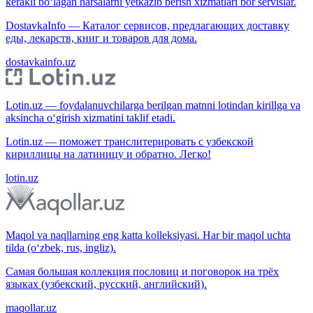
kerakli bo‘lagan narsalarni yetkazib berish xizmatlari bor servislar.
DostavkaInfo — Каталог сервисов, предлагающих доставку
еды, лекарств, книг и товаров для дома.
dostavkainfo.uz
Lotin.uz — foydalanuvchilarga berilgan matnni lotindan kirillga va
aksincha o‘girish xizmatini taklif etadi.
Lotin.uz — поможет транслитерировать с узбекской
кириллицы на латиницу и обратно. Легко!
lotin.uz
Maqol va naqllarning eng katta kolleksiyasi. Har bir maqol uchta
tilda (o‘zbek, rus, ingliz).
Самая большая коллекция пословиц и поговорок на трёх
языках (узбекский, русский, английский).
maqollar.uz