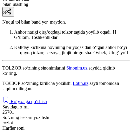
bilan ulashing
ot
Nuqul tol bilan band yer, maydon.
Anhor narigi qirgʻoqdagi tolzor tagida yoyilib oqadi.
H.
Gʻulom, Toshkentliklar
Kaftday kichkina hovlining bir yoqasidan oʻtgan anhor boʻyi
— quyuq tolzor, sersoya, jimjit bir goʻsha.
Oybek, Ulugʻ yoʻl
TOLZOR
so‘zining sinonimlarini
Sinonim.uz
saytida qidirib
ko‘ring.
ТОЛЗОР
so‘zining kirillcha yozilishi
Lotin.uz
sayti tomonidan
taqdim qilingan.
Ro‘yxatga qo‘shish
Saytdagi o‘rni
25701
So‘zning teskari yozilishi
rozlot
Harflar soni