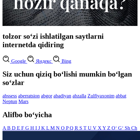
tolzor so‘zi ishlatilgan saytlarni
internetda qidiring
Google
Яндекс
Bing
Siz uchun qiziq bo‘lishi mumkin bo‘lgan
so‘zlar
abssess
aberratsion
abgor
abadiyan
abzalla
Zulfiyaxonim
abbat
Neptun
Mars
Alifbo bo‘yicha
A
B
D
E
F
G
H
I
J
K
L
M
N
O
P
Q
R
S
T
U
V
X
Y
Z
O‘
G‘
Sh
Ch