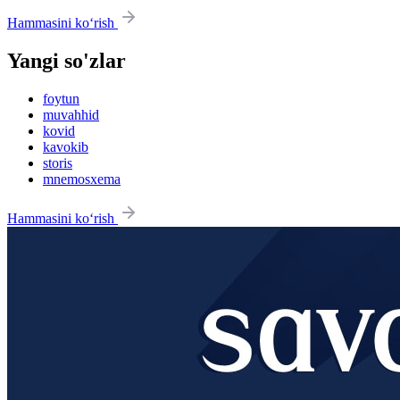
Hammasini ko‘rish
Yangi so'zlar
foytun
muvahhid
kovid
kavokib
storis
mnemosxema
Hammasini ko‘rish