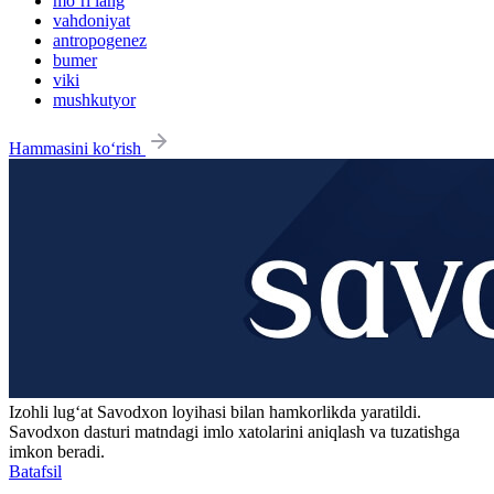
mo‘ri lang
vahdoniyat
antropogenez
bumer
viki
mushkutyor
Hammasini ko‘rish
Izohli lugʻat
Savodxon
loyihasi bilan hamkorlikda yaratildi.
Savodxon dasturi matndagi imlo xatolarini aniqlash va tuzatishga
imkon beradi.
Batafsil