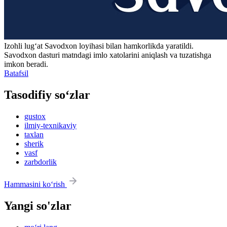
Izohli lugʻat
Savodxon
loyihasi bilan hamkorlikda yaratildi.
Savodxon dasturi matndagi imlo xatolarini aniqlash va tuzatishga
imkon beradi.
Batafsil
Tasodifiy so‘zlar
gustox
ilmiy-texnikaviy
taxlan
sherik
vasf
zarbdorlik
Hammasini ko‘rish
Yangi so'zlar