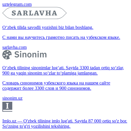
uztelegram.com
O‘zbek tilida savodli yozishni biz bilan boshlang.
С нами вы научитесь грамотно писать на узбекском языке.
sarlavha.com
O‘zbek tilining sinonimlar lug‘ati. Saytda 3300 tadan ortiq so‘zlar,
900 ga yaqin sinonim so‘zlar to‘plamiga jamlangan.
Словарь синонимов узбекского языка на нашем сайте
содержит более 3300 слов и 900 синонимов.
sinonim.uz
Imlo.uz — O'zbek tilining imlo lug'ati. Saytda 87 000 ortiq so'z bor.
So'zning to'g'ri yozilishini tekshiring.