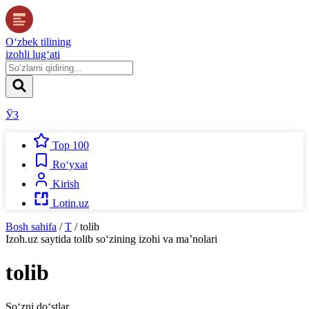
O‘zbek tilining
izohli lug‘ati
ЎЗ
Top 100
Ro‘yxat
Kirish
Lotin.uz
Bosh sahifa
/
T
/
tolib
Izoh.uz
saytida
tolib
so‘zining izohi va ma’nolari
tolib
So‘zni do‘stlar