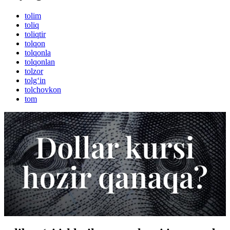
tolim
toliq
toliqtir
tolqon
tolqonla
tolqonlan
tolzor
tolg‘in
tolchovkon
tom