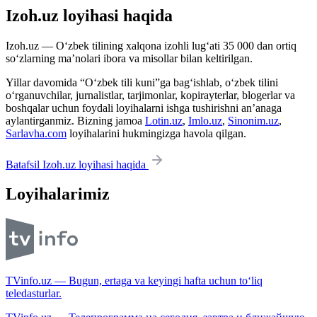
Izoh.uz loyihasi haqida
Izoh.uz — O‘zbek tilining xalqona izohli lug‘ati 35 000 dan ortiq
so‘zlarning ma’nolari ibora va misollar bilan keltirilgan.
Yillar davomida “O‘zbek tili kuni”ga bag‘ishlab, o‘zbek tilini
o‘rganuvchilar, jurnalistlar, tarjimonlar, kopirayterlar, blogerlar va
boshqalar uchun foydali loyihalarni ishga tushirishni an’anaga
aylantirganmiz. Bizning jamoa
Lotin.uz
,
Imlo.uz
,
Sinonim.uz
,
Sarlavha.com
loyihalarini hukmingizga havola qilgan.
Batafsil Izoh.uz loyihasi haqida
Loyihalarimiz
TVinfo.uz — Bugun, ertaga va keyingi hafta uchun to‘liq
teledasturlar.