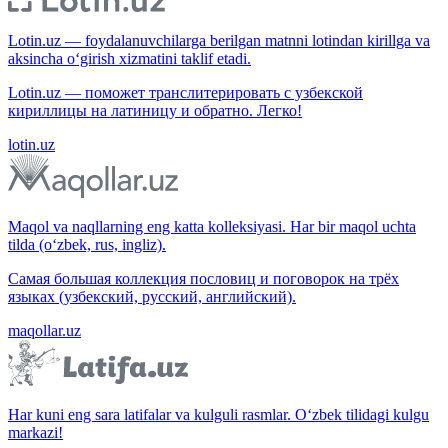
Lotin.uz — foydalanuvchilarga berilgan matnni lotindan kirillga va
aksincha o‘girish xizmatini taklif etadi.
Lotin.uz — поможет транслитерировать с узбекской
кириллицы на латиницу и обратно. Легко!
lotin.uz
Maqol va naqllarning eng katta kolleksiyasi. Har bir maqol uchta
tilda (o‘zbek, rus, ingliz).
Самая большая коллекция пословиц и поговорок на трёх
языках (узбекский, русский, английский).
maqollar.uz
Har kuni eng sara latifalar va kulguli rasmlar. O‘zbek tilidagi kulgu
markazi!