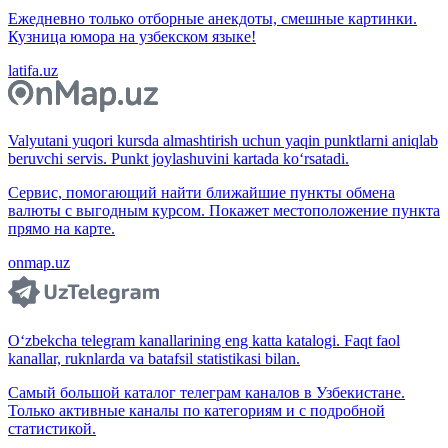
Ежедневно только отборные анекдоты, смешные картинки.
Кузница юмора на узбекском языке!
latifa.uz
Valyutani yuqori kursda almashtirish uchun yaqin punktlarni aniqlab
beruvchi servis. Punkt joylashuvini kartada ko‘rsatadi.
Сервис, помогающий найти ближайшие пункты обмена
валюты с выгодным курсом. Покажет местоположение пункта
прямо на карте.
onmap.uz
O‘zbekcha telegram kanallarining eng katta katalogi. Faqt faol
kanallar, ruknlarda va batafsil statistikasi bilan.
Самый большой каталог телеграм каналов в Узбекистане.
Только активные каналы по категориям и с подробной
статистикой.