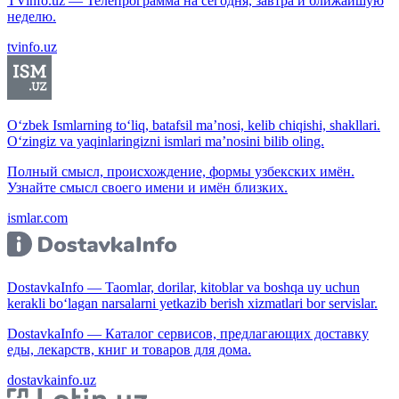
TVinfo.uz — Телепрограмма на сегодня, завтра и ближайшую
неделю.
tvinfo.uz
O‘zbek Ismlarning to‘liq, batafsil ma’nosi, kelib chiqishi, shakllari.
O‘zingiz va yaqinlaringizni ismlari ma’nosini bilib oling.
Полный смысл, происхождение, формы узбекских имён.
Узнайте смысл своего имени и имён близких.
ismlar.com
DostavkaInfo — Taomlar, dorilar, kitoblar va boshqa uy uchun
kerakli bo‘lagan narsalarni yetkazib berish xizmatlari bor servislar.
DostavkaInfo — Каталог сервисов, предлагающих доставку
еды, лекарств, книг и товаров для дома.
dostavkainfo.uz