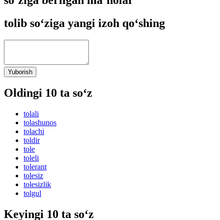
tolib so‘ziga yangi izoh qo‘shing
Yuborish
Oldingi 10 ta so‘z
tolali
tolashunos
tolachi
toldir
tole
toleli
tolerant
tolesiz
tolesizlik
tolgul
Keyingi 10 ta so‘z