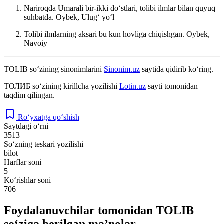
Nariroqda Umarali bir-ikki doʻstlari, tolibi ilmlar bilan quyuq
suhbatda.
Oybek, Ulugʻ yoʻl
Tolibi ilmlarning aksari bu kun hovliga chiqishgan.
Oybek,
Navoiy
TOLIB
so‘zining sinonimlarini
Sinonim.uz
saytida qidirib ko‘ring.
ТОЛИБ
so‘zining kirillcha yozilishi
Lotin.uz
sayti tomonidan
taqdim qilingan.
Ro‘yxatga qo‘shish
Saytdagi o‘rni
3513
So‘zning teskari yozilishi
bilot
Harflar soni
5
Ko‘rishlar soni
706
Foydalanuvchilar tomonidan TOLIB
so‘ziga berilgan ma’nolar