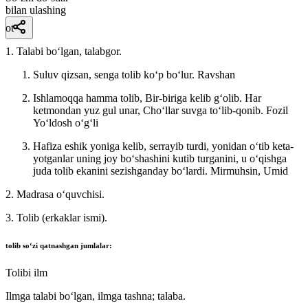
bilan ulashing
ot
1. Talabi boʻlgan, talabgor.
Suluv qizsan, senga tolib koʻp boʻlur.
Ravshan
Ishlamoqqa hamma tolib, Bir-biriga kelib gʻolib. Har
ketmondan yuz gul unar, Choʻllar suvga toʻlib-qonib.
Fozil
Yoʻldosh oʻgʻli
Hafiza eshik yoniga kelib, serrayib turdi, yonidan oʻtib keta-
yotganlar uning joy boʻshashini kutib turganini, u oʻqishga
juda tolib ekanini sezishganday boʻlardi.
Mirmuhsin, Umid
2. Madrasa oʻquvchisi.
3. Tolib (erkaklar ismi).
tolib
soʻzi qatnashgan jumlalar:
Tolibi ilm
Ilmga talabi boʻlgan, ilmga tashna; talaba.