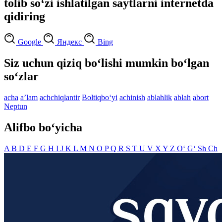
tolib so‘zi ishlatilgan saytlarni internetda
qidiring
Google
Яндекс
Bing
Siz uchun qiziq bo‘lishi mumkin bo‘lgan
so‘zlar
acha
aʼlam
achchiqlantir
Boltiqbo‘yi
achinish
ablahlik
ablah
abort
Neptun
Alifbo bo‘yicha
A
B
D
E
F
G
H
I
J
K
L
M
N
O
P
Q
R
S
T
U
V
X
Y
Z
O‘
G‘
Sh
Ch