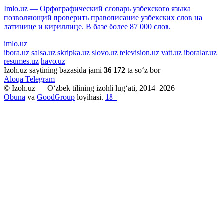
Imlo.uz — Орфографический словарь узбекского языка
позволяющий проверить правописание узбекских слов на
латинице и кириллице. В базе более 87 000 слов.
imlo.uz
ibora.uz
salsa.uz
skripka.uz
slovo.uz
television.uz
vatt.uz
iboralar.uz
resumes.uz
havo.uz
Izoh.uz saytining bazasida jami
36 172
ta so‘z bor
Aloqa
Telegram
© Izoh.uz — O‘zbek tilining izohli lug‘ati, 2014–2026
Obuna
va
GoodGroup
loyihasi.
18+