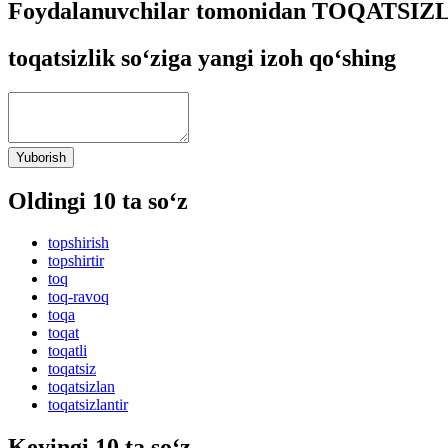
Foydalanuvchilar tomonidan TOQATSIZLIK
toqatsizlik so‘ziga yangi izoh qo‘shing
Yuborish
Oldingi 10 ta so‘z
topshirish
topshirtir
toq
toq-ravoq
toqa
toqat
toqatli
toqatsiz
toqatsizlan
toqatsizlantir
Keyingi 10 ta so‘z