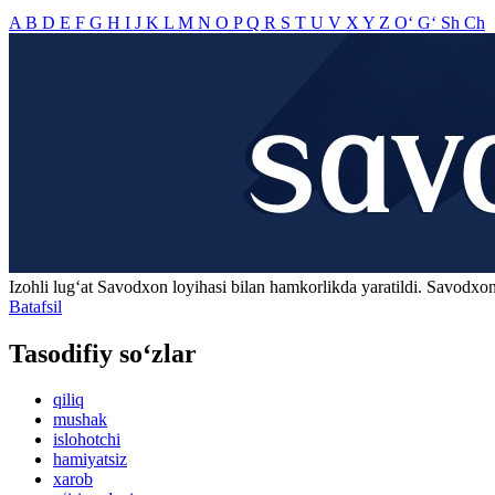
A
B
D
E
F
G
H
I
J
K
L
M
N
O
P
Q
R
S
T
U
V
X
Y
Z
O‘
G‘
Sh
Ch
Izohli lugʻat
Savodxon
loyihasi bilan hamkorlikda yaratildi. Savodxon
Batafsil
Tasodifiy so‘zlar
qiliq
mushak
islohotchi
hamiyatsiz
xarob