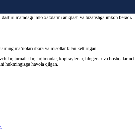
 dasturi matndagi imlo xatolarini aniqlash va tuzatishga imkon beradi.
arning ma’nolari ibora va misollar bilan keltirilgan.
hilar, jurnalistlar, tarjimonlar, kopirayterlar, blogerlar va boshqalar u
ini hukmingizga havola qilgan.
.