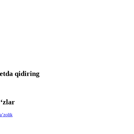
netda qidiring
‘zlar
aʼzolik