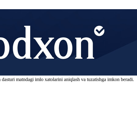
 dasturi matndagi imlo xatolarini aniqlash va tuzatishga imkon beradi.