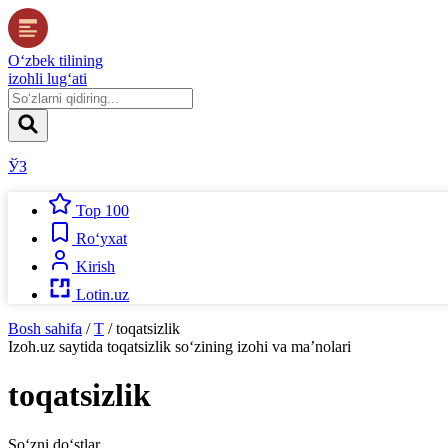
O‘zbek tilining
izohli lug‘ati
ЎЗ
Top 100
Ro‘yxat
Kirish
Lotin.uz
Bosh sahifa
/
T
/
toqatsizlik
Izoh.uz
saytida
toqatsizlik
so‘zining izohi va ma’nolari
toqatsizlik
So‘zni do‘stlar