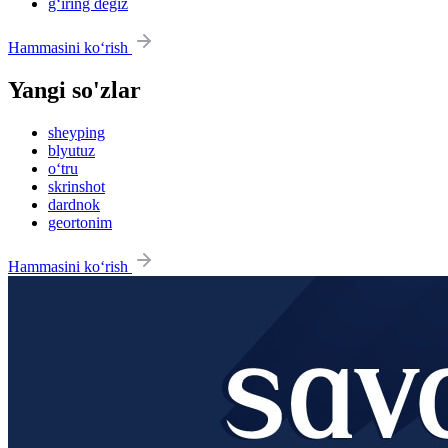
g‘iring degiz
Hammasini ko‘rish
Yangi so'zlar
sheyping
blyutuz
o‘tru
skrinshot
dardnok
geortonim
Hammasini ko‘rish