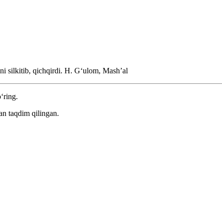
i silkitib, qichqirdi.
H. Gʻulom, Mashʼal
‘ring.
an taqdim qilingan.