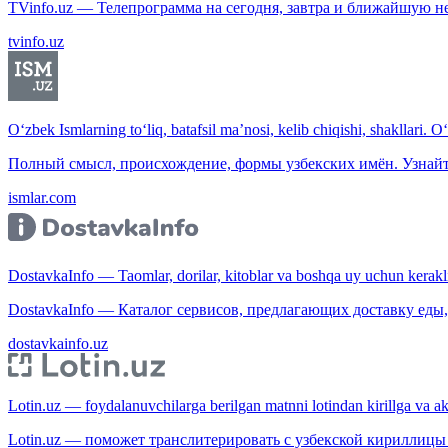
TVinfo.uz — Телепрограмма на сегодня, завтра и ближайшую н
tvinfo.uz
O‘zbek Ismlarning to‘liq, batafsil ma’nosi, kelib chiqishi, shakllari. O
Полный смысл, происхождение, формы узбекских имён. Узнайт
ismlar.com
DostavkaInfo — Taomlar, dorilar, kitoblar va boshqa uy uchun kerakli b
DostavkaInfo — Каталог сервисов, предлагающих доставку еды, 
dostavkainfo.uz
Lotin.uz — foydalanuvchilarga berilgan matnni lotindan kirillga va aksi
Lotin.uz — поможет транслитерировать с узбекской кириллицы 