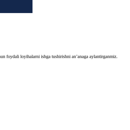
chun foydali loyihalarni ishga tushirishni an’anaga aylantirganmiz.