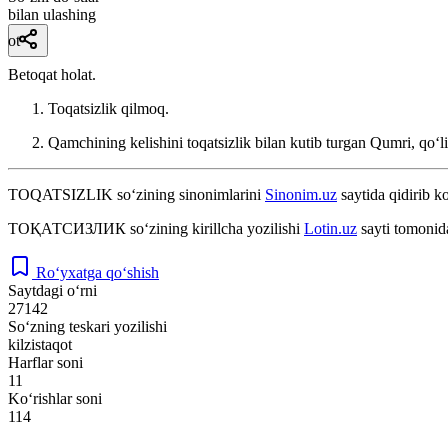
bilan ulashing
ot
Betoqat holat.
Toqatsizlik qilmoq.
Qamchining kelishini toqatsizlik bilan kutib turgan Qumri, qoʻlin
TOQATSIZLIK
so‘zining sinonimlarini
Sinonim.uz
saytida qidirib ko
ТОҚАТСИЗЛИК
so‘zining kirillcha yozilishi
Lotin.uz
sayti tomonid
Ro‘yxatga qo‘shish
Saytdagi o‘rni
27142
So‘zning teskari yozilishi
kilzistaqot
Harflar soni
11
Ko‘rishlar soni
114