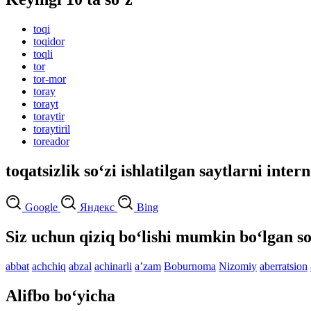
toqi
toqidor
toqli
tor
tor-mor
toray
torayt
toraytir
toraytiril
toreador
toqatsizlik so‘zi ishlatilgan saytlarni inter
Google
Яндекс
Bing
Siz uchun qiziq bo‘lishi mumkin bo‘lgan so
abbat
achchiq
abzal
achinarli
aʼzam
Boburnoma
Nizomiy
aberratsion
Alifbo bo‘yicha