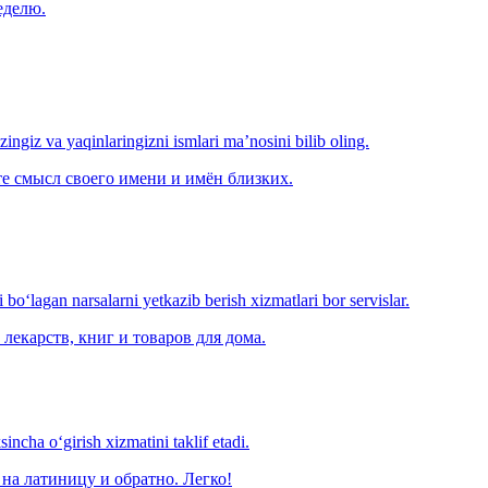
еделю.
‘zingiz va yaqinlaringizni ismlari ma’nosini bilib oling.
е смысл своего имени и имён близких.
o‘lagan narsalarni yetkazib berish xizmatlari bor servislar.
лекарств, книг и товаров для дома.
ncha o‘girish xizmatini taklif etadi.
на латиницу и обратно. Легко!