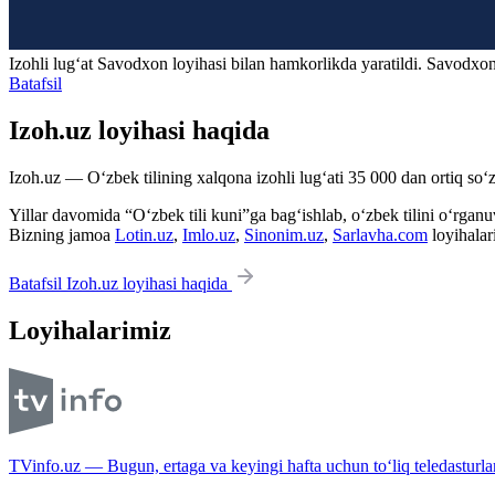
Izohli lugʻat
Savodxon
loyihasi bilan hamkorlikda yaratildi. Savodxon
Batafsil
Izoh.uz loyihasi haqida
Izoh.uz — O‘zbek tilining xalqona izohli lug‘ati 35 000 dan ortiq so‘zl
Yillar davomida “O‘zbek tili kuni”ga bag‘ishlab, o‘zbek tilini o‘rganuvc
Bizning jamoa
Lotin.uz
,
Imlo.uz
,
Sinonim.uz
,
Sarlavha.com
loyihalar
Batafsil Izoh.uz loyihasi haqida
Loyihalarimiz
TVinfo.uz — Bugun, ertaga va keyingi hafta uchun to‘liq teledasturlar