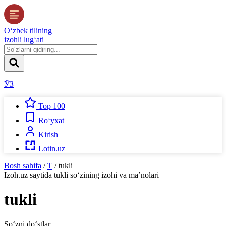
O‘zbek tilining
izohli lug‘ati
ЎЗ
Top 100
Ro‘yxat
Kirish
Lotin.uz
Bosh sahifa
/
T
/
tukli
Izoh.uz
saytida
tukli
so‘zining izohi va ma’nolari
tukli
So‘zni do‘stlar