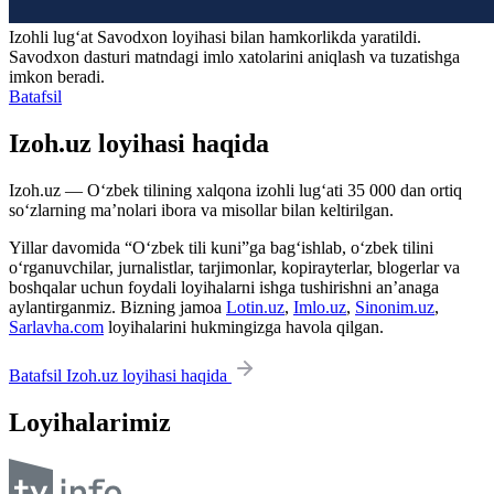
Izohli lugʻat
Savodxon
loyihasi bilan hamkorlikda yaratildi.
Savodxon dasturi matndagi imlo xatolarini aniqlash va tuzatishga
imkon beradi.
Batafsil
Izoh.uz loyihasi haqida
Izoh.uz — O‘zbek tilining xalqona izohli lug‘ati 35 000 dan ortiq
so‘zlarning ma’nolari ibora va misollar bilan keltirilgan.
Yillar davomida “O‘zbek tili kuni”ga bag‘ishlab, o‘zbek tilini
o‘rganuvchilar, jurnalistlar, tarjimonlar, kopirayterlar, blogerlar va
boshqalar uchun foydali loyihalarni ishga tushirishni an’anaga
aylantirganmiz. Bizning jamoa
Lotin.uz
,
Imlo.uz
,
Sinonim.uz
,
Sarlavha.com
loyihalarini hukmingizga havola qilgan.
Batafsil Izoh.uz loyihasi haqida
Loyihalarimiz