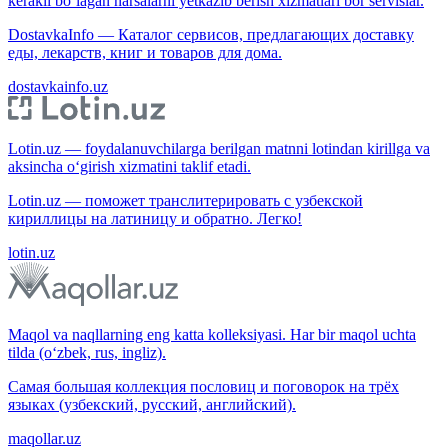
kerakli bo‘lagan narsalarni yetkazib berish xizmatlari bor servislar.
DostavkaInfo — Каталог сервисов, предлагающих доставку
еды, лекарств, книг и товаров для дома.
dostavkainfo.uz
Lotin.uz — foydalanuvchilarga berilgan matnni lotindan kirillga va
aksincha o‘girish xizmatini taklif etadi.
Lotin.uz — поможет транслитерировать с узбекской
кириллицы на латиницу и обратно. Легко!
lotin.uz
Maqol va naqllarning eng katta kolleksiyasi. Har bir maqol uchta
tilda (o‘zbek, rus, ingliz).
Самая большая коллекция пословиц и поговорок на трёх
языках (узбекский, русский, английский).
maqollar.uz