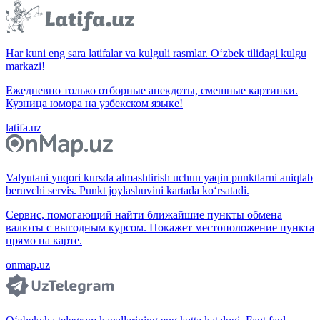
Har kuni eng sara latifalar va kulguli rasmlar. O‘zbek tilidagi kulgu
markazi!
Ежедневно только отборные анекдоты, смешные картинки.
Кузница юмора на узбекском языке!
latifa.uz
Valyutani yuqori kursda almashtirish uchun yaqin punktlarni aniqlab
beruvchi servis. Punkt joylashuvini kartada ko‘rsatadi.
Сервис, помогающий найти ближайшие пункты обмена
валюты с выгодным курсом. Покажет местоположение пункта
прямо на карте.
onmap.uz