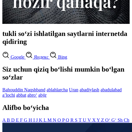
tukli so‘zi ishlatilgan saytlarni internetda
qidiring
Google
Яндекс
Bing
Siz uchun qiziq bo‘lishi mumkin bo‘lgan
so‘zlar
Bahouddin Naqshband
ablahlarcha
Uran
abadiylash
abadulabad
aʼlochi
abbat
abro‘
abjir
Alifbo bo‘yicha
A
B
D
E
F
G
H
I
J
K
L
M
N
O
P
Q
R
S
T
U
V
X
Y
Z
O‘
G‘
Sh
Ch