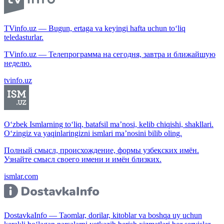
TVinfo.uz — Bugun, ertaga va keyingi hafta uchun to‘liq
teledasturlar.
TVinfo.uz — Телепрограмма на сегодня, завтра и ближайшую
неделю.
tvinfo.uz
O‘zbek Ismlarning to‘liq, batafsil ma’nosi, kelib chiqishi, shakllari.
O‘zingiz va yaqinlaringizni ismlari ma’nosini bilib oling.
Полный смысл, происхождение, формы узбекских имён.
Узнайте смысл своего имени и имён близких.
ismlar.com
DostavkaInfo — Taomlar, dorilar, kitoblar va boshqa uy uchun