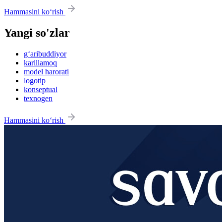
Hammasini ko‘rish
Yangi so'zlar
g‘aribuddiyor
karillamoq
model harorati
logotip
konseptual
texnogen
Hammasini ko‘rish