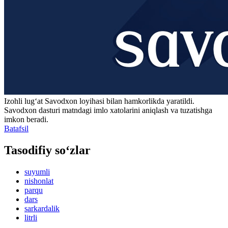
Izohli lugʻat
Savodxon
loyihasi bilan hamkorlikda yaratildi.
Savodxon dasturi matndagi imlo xatolarini aniqlash va tuzatishga
imkon beradi.
Batafsil
Tasodifiy so‘zlar
suyumli
nishonlat
parqu
dars
sarkardalik
litrli