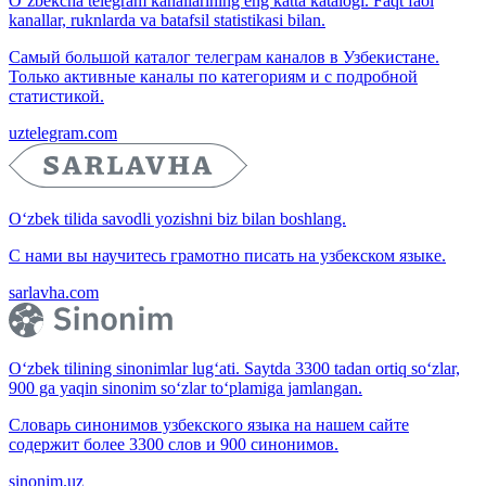
O‘zbekcha telegram kanallarining eng katta katalogi. Faqt faol
kanallar, ruknlarda va batafsil statistikasi bilan.
Самый большой каталог телеграм каналов в Узбекистане.
Только активные каналы по категориям и с подробной
статистикой.
uztelegram.com
O‘zbek tilida savodli yozishni biz bilan boshlang.
С нами вы научитесь грамотно писать на узбекском языке.
sarlavha.com
O‘zbek tilining sinonimlar lug‘ati. Saytda 3300 tadan ortiq so‘zlar,
900 ga yaqin sinonim so‘zlar to‘plamiga jamlangan.
Словарь синонимов узбекского языка на нашем сайте
содержит более 3300 слов и 900 синонимов.
sinonim.uz