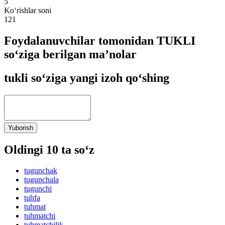
5
Ko‘rishlar soni
121
Foydalanuvchilar tomonidan TUKLI
so‘ziga berilgan ma’nolar
tukli so‘ziga yangi izoh qo‘shing
Yuborish
Oldingi 10 ta so‘z
tugunchak
tugunchala
tugunchi
tuhfa
tuhmat
tuhmatchi
tuhmatchilik