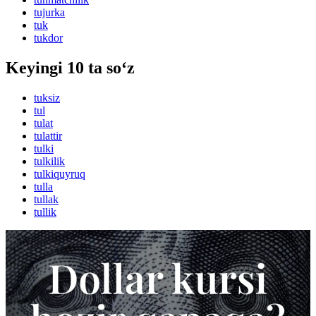
tujurka
tuk
tukdor
Keyingi 10 ta so‘z
tuksiz
tul
tulat
tulattir
tulki
tulkilik
tulkiquyruq
tulla
tullak
tullik