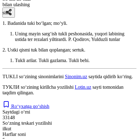
bilan ulashing
sifat
1. Badanida tuki boʻlgan; moʻyli.
Uning mayin sargʻish tukli peshonasida, yuqori labining
ustida ter rezalari yiltirardi.
P. Qodirov, Yulduzli tunlar
2. Ustki qismi tuk bilan qoplangan; sertuk.
Tukli arilar. Tukli gazlama. Tukli behi.
TUKLI
so‘zining sinonimlarini
Sinonim.uz
saytida qidirib ko‘ring.
ТУКЛИ
so‘zining kirillcha yozilishi
Lotin.uz
sayti tomonidan
taqdim qilingan.
Ro‘yxatga qo‘shish
Saytdagi o‘rni
33148
So‘zning teskari yozilishi
ilkut
Harflar soni