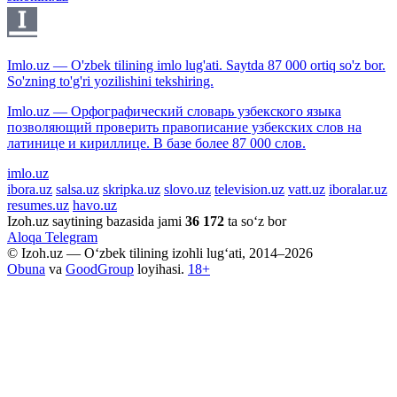
Imlo.uz — O'zbek tilining imlo lug'ati. Saytda 87 000 ortiq so'z bor.
So'zning to'g'ri yozilishini tekshiring.
Imlo.uz — Орфографический словарь узбекского языка
позволяющий проверить правописание узбекских слов на
латинице и кириллице. В базе более 87 000 слов.
imlo.uz
ibora.uz
salsa.uz
skripka.uz
slovo.uz
television.uz
vatt.uz
iboralar.uz
resumes.uz
havo.uz
Izoh.uz saytining bazasida jami
36 172
ta so‘z bor
Aloqa
Telegram
© Izoh.uz — O‘zbek tilining izohli lug‘ati, 2014–2026
Obuna
va
GoodGroup
loyihasi.
18+