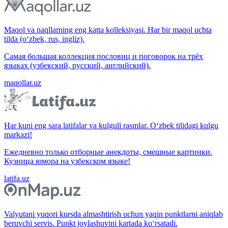
Maqol va naqllarning eng katta kolleksiyasi. Har bir maqol uchta
tilda (o‘zbek, rus, ingliz).
Самая большая коллекция пословиц и поговорок на трёх
языках (узбекский, русский, английский).
maqollar.uz
Har kuni eng sara latifalar va kulguli rasmlar. O‘zbek tilidagi kulgu
markazi!
Ежедневно только отборные анекдоты, смешные картинки.
Кузница юмора на узбекском языке!
latifa.uz
Valyutani yuqori kursda almashtirish uchun yaqin punktlarni aniqlab
beruvchi servis. Punkt joylashuvini kartada ko‘rsatadi.