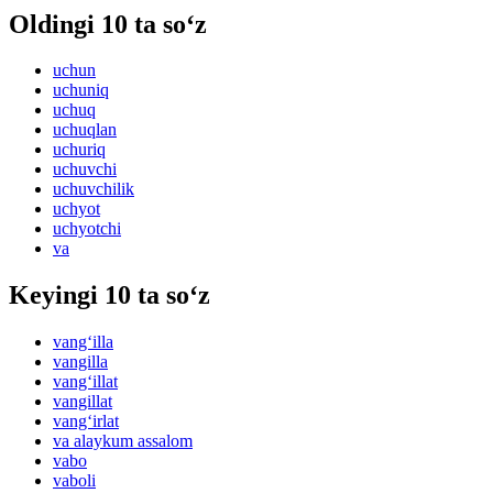
Oldingi 10 ta so‘z
uchun
uchuniq
uchuq
uchuqlan
uchuriq
uchuvchi
uchuvchilik
uchyot
uchyotchi
va
Keyingi 10 ta so‘z
vang‘illa
vangilla
vang‘illat
vangillat
vang‘irlat
va alaykum assalom
vabo
vaboli