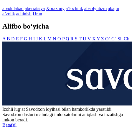
abadulabad
aberratsiya
Xorazmiy
aʼlochilik
absolyutizm
abajur
aʼzolik
achinish
Uran
Alifbo bo‘yicha
A
B
D
E
F
G
H
I
J
K
L
M
N
O
P
Q
R
S
T
U
V
X
Y
Z
O‘
G‘
Sh
Ch
Izohli lugʻat
Savodxon
loyihasi bilan hamkorlikda yaratildi.
Savodxon dasturi matndagi imlo xatolarini aniqlash va tuzatishga
imkon beradi.
Batafsil