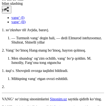
bilan ulashing
ys
vang‘ (I)
vang‘ (II)
1.
so‘zlashuv tili
Avjida, baravj.
— Turmush vangʻ degin hali, — dedi Elmurod istehzoomuz.
Shuhrat, Shinelli yillar
2. Vangʻ boʻlmoq Hang-mang boʻlmoq, hayron qolmoq.
Men shundogʻ ogʻzim ochilib, vangʻ boʻp qoldim.
M.
Ismoiliy, Fargʻona tong otguncha
1.
taql s.
Shovqinli ovozga taqlidni bildiradi.
Miltiqning vangʻ etgan ovozi eshitildi.
2.
VANG‘
so‘zining sinonimlarini
Sinonim.uz
saytida qidirib ko‘ring.