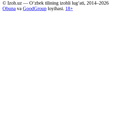
© Izoh.uz — O‘zbek tilining izohli lug‘ati, 2014–2026
Obuna
va
GoodGroup
loyihasi.
18+