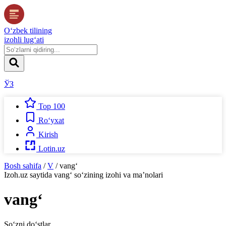
O‘zbek tilining
izohli lug‘ati
ЎЗ
Top 100
Ro‘yxat
Kirish
Lotin.uz
Bosh sahifa
/
V
/
vang‘
Izoh.uz
saytida
vang‘
so‘zining izohi va ma’nolari
vang‘
So‘zni do‘stlar