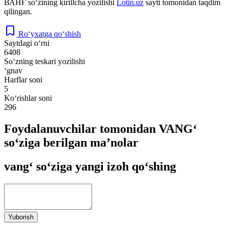
ВАНҒ
so‘zining kirillcha yozilishi
Lotin.uz
sayti tomonidan taqdim
qilingan.
Ro‘yxatga qo‘shish
Saytdagi o‘rni
6408
So‘zning teskari yozilishi
‘gnav
Harflar soni
5
Ko‘rishlar soni
296
Foydalanuvchilar tomonidan VANG‘
so‘ziga berilgan ma’nolar
vang‘ so‘ziga yangi izoh qo‘shing
Yuborish