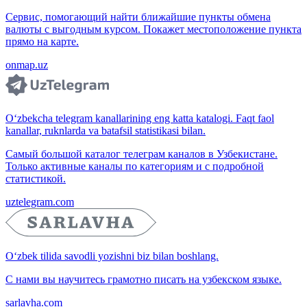
Сервис, помогающий найти ближайшие пункты обмена
валюты с выгодным курсом. Покажет местоположение пункта
прямо на карте.
onmap.uz
O‘zbekcha telegram kanallarining eng katta katalogi. Faqt faol
kanallar, ruknlarda va batafsil statistikasi bilan.
Самый большой каталог телеграм каналов в Узбекистане.
Только активные каналы по категориям и с подробной
статистикой.
uztelegram.com
O‘zbek tilida savodli yozishni biz bilan boshlang.
С нами вы научитесь грамотно писать на узбекском языке.
sarlavha.com