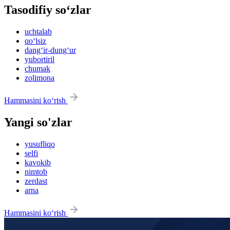
Tasodifiy so‘zlar
uchtalab
qo‘lsiz
dang‘ir-dung‘ur
yubortiril
chumak
zolimona
Hammasini ko‘rish
Yangi so'zlar
yusufliqo
selfi
kavokib
nimtob
zerdast
arna
Hammasini ko‘rish