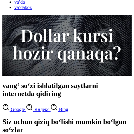
vaʼda
vaʼdaboz
vang‘ so‘zi ishlatilgan saytlarni
internetda qidiring
Google
Яндекс
Bing
Siz uchun qiziq bo‘lishi mumkin bo‘lgan
so‘zlar