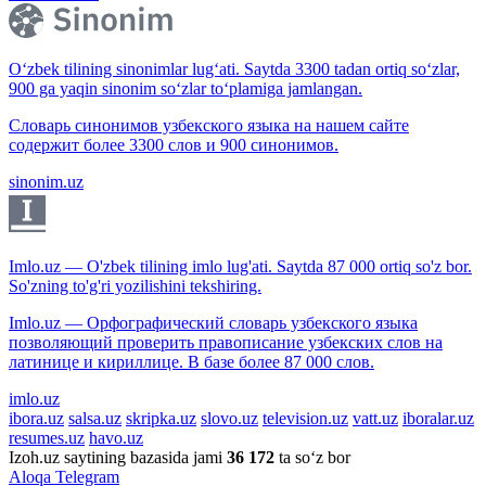
O‘zbek tilining sinonimlar lug‘ati. Saytda 3300 tadan ortiq so‘zlar,
900 ga yaqin sinonim so‘zlar to‘plamiga jamlangan.
Словарь синонимов узбекского языка на нашем сайте
содержит более 3300 слов и 900 синонимов.
sinonim.uz
Imlo.uz — O'zbek tilining imlo lug'ati. Saytda 87 000 ortiq so'z bor.
So'zning to'g'ri yozilishini tekshiring.
Imlo.uz — Орфографический словарь узбекского языка
позволяющий проверить правописание узбекских слов на
латинице и кириллице. В базе более 87 000 слов.
imlo.uz
ibora.uz
salsa.uz
skripka.uz
slovo.uz
television.uz
vatt.uz
iboralar.uz
resumes.uz
havo.uz
Izoh.uz saytining bazasida jami
36 172
ta so‘z bor
Aloqa
Telegram