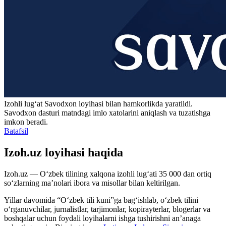
Izohli lugʻat
Savodxon
loyihasi bilan hamkorlikda yaratildi.
Savodxon dasturi matndagi imlo xatolarini aniqlash va tuzatishga
imkon beradi.
Batafsil
Izoh.uz loyihasi haqida
Izoh.uz — O‘zbek tilining xalqona izohli lug‘ati 35 000 dan ortiq
so‘zlarning ma’nolari ibora va misollar bilan keltirilgan.
Yillar davomida “O‘zbek tili kuni”ga bag‘ishlab, o‘zbek tilini
o‘rganuvchilar, jurnalistlar, tarjimonlar, kopirayterlar, blogerlar va
boshqalar uchun foydali loyihalarni ishga tushirishni an’anaga