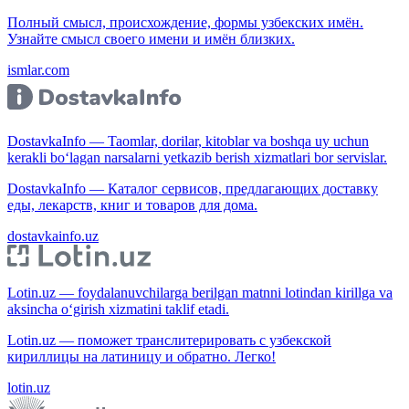
Полный смысл, происхождение, формы узбекских имён.
Узнайте смысл своего имени и имён близких.
ismlar.com
DostavkaInfo — Taomlar, dorilar, kitoblar va boshqa uy uchun
kerakli bo‘lagan narsalarni yetkazib berish xizmatlari bor servislar.
DostavkaInfo — Каталог сервисов, предлагающих доставку
еды, лекарств, книг и товаров для дома.
dostavkainfo.uz
Lotin.uz — foydalanuvchilarga berilgan matnni lotindan kirillga va
aksincha o‘girish xizmatini taklif etadi.
Lotin.uz — поможет транслитерировать с узбекской
кириллицы на латиницу и обратно. Легко!
lotin.uz