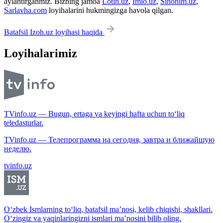
aylantirganmiz. Bizning jamoa
Lotin.uz
,
Imlo.uz
,
Sinonim.uz
,
Sarlavha.com
loyihalarini hukmingizga havola qilgan.
Batafsil Izoh.uz loyihasi haqida
Loyihalarimiz
TVinfo.uz — Bugun, ertaga va keyingi hafta uchun to‘liq
teledasturlar.
TVinfo.uz — Телепрограмма на сегодня, завтра и ближайшую
неделю.
tvinfo.uz
O‘zbek Ismlarning to‘liq, batafsil ma’nosi, kelib chiqishi, shakllari.
O‘zingiz va yaqinlaringizni ismlari ma’nosini bilib oling.