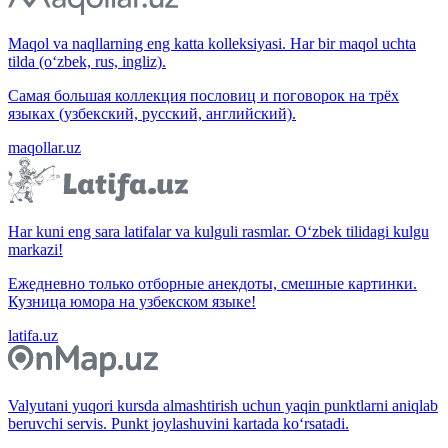
Maqol va naqllarning eng katta kolleksiyasi. Har bir maqol uchta
tilda (o‘zbek, rus, ingliz).
Самая большая коллекция пословиц и поговорок на трёх
языках (узбекский, русский, английский).
maqollar.uz
Har kuni eng sara latifalar va kulguli rasmlar. O‘zbek tilidagi kulgu
markazi!
Ежедневно только отборные анекдоты, смешные картинки.
Кузница юмора на узбекском языке!
latifa.uz
Valyutani yuqori kursda almashtirish uchun yaqin punktlarni aniqlab
beruvchi servis. Punkt joylashuvini kartada ko‘rsatadi.