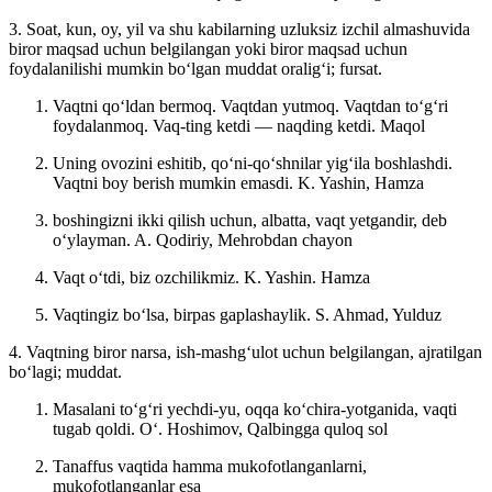
3. Soat, kun, oy, yil va shu kabilarning uzluksiz izchil almashuvida
biror maqsad uchun belgilangan yoki biror maqsad uchun
foydalanilishi mumkin boʻlgan muddat oraligʻi; fursat.
Vaqtni qoʻldan bermoq. Vaqtdan yutmoq. Vaqtdan toʻgʻri
foydalanmoq. Vaq-ting ketdi — naqding ketdi.
Maqol
Uning ovozini eshitib, qoʻni-qoʻshnilar yigʻila boshlashdi.
Vaqtni boy berish mumkin emasdi.
K. Yashin, Hamza
boshingizni ikki qilish uchun, albatta, vaqt yetgandir, deb
oʻylayman.
A. Qodiriy, Mehrobdan chayon
Vaqt oʻtdi, biz ozchilikmiz. K. Yashin.
Hamza
Vaqtingiz boʻlsa, birpas gaplashaylik.
S. Ahmad, Yulduz
4. Vaqtning biror narsa, ish-mashgʻulot uchun belgilangan, ajratilgan
boʻlagi; muddat.
Masalani toʻgʻri yechdi-yu, oqqa koʻchira-yotganida, vaqti
tugab qoldi. Oʻ.
Hoshimov, Qalbingga quloq sol
Tanaffus vaqtida hamma mukofotlanganlarni,
mukofotlanganlar esa