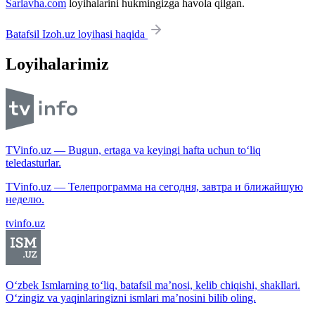
Sarlavha.com
loyihalarini hukmingizga havola qilgan.
Batafsil Izoh.uz loyihasi haqida
Loyihalarimiz
TVinfo.uz — Bugun, ertaga va keyingi hafta uchun to‘liq
teledasturlar.
TVinfo.uz — Телепрограмма на сегодня, завтра и ближайшую
неделю.
tvinfo.uz
O‘zbek Ismlarning to‘liq, batafsil ma’nosi, kelib chiqishi, shakllari.
O‘zingiz va yaqinlaringizni ismlari ma’nosini bilib oling.