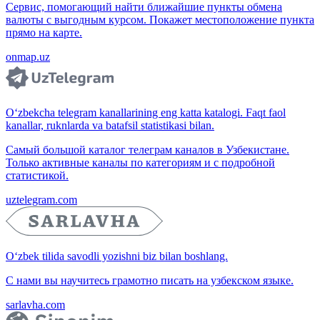
Сервис, помогающий найти ближайшие пункты обмена
валюты с выгодным курсом. Покажет местоположение пункта
прямо на карте.
onmap.uz
O‘zbekcha telegram kanallarining eng katta katalogi. Faqt faol
kanallar, ruknlarda va batafsil statistikasi bilan.
Самый большой каталог телеграм каналов в Узбекистане.
Только активные каналы по категориям и с подробной
статистикой.
uztelegram.com
O‘zbek tilida savodli yozishni biz bilan boshlang.
С нами вы научитесь грамотно писать на узбекском языке.
sarlavha.com