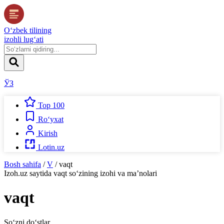
O‘zbek tilining
izohli lug‘ati
ЎЗ
Top 100
Ro‘yxat
Kirish
Lotin.uz
Bosh sahifa
/
V
/
vaqt
Izoh.uz
saytida
vaqt
so‘zining izohi va ma’nolari
vaqt
So‘zni do‘stlar