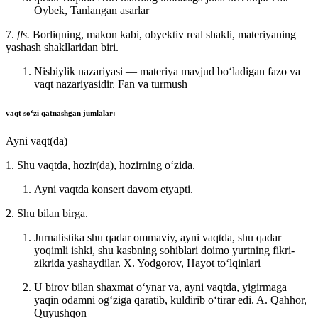
Oybek, Tanlangan asarlar
7.
fls.
Borliqning, makon kabi, obyektiv real shakli, materiyaning
yashash shakllaridan biri.
Nisbiylik nazariyasi — materiya mavjud boʻladigan fazo va
vaqt nazariyasidir.
Fan va turmush
vaqt
soʻzi qatnashgan jumlalar:
Ayni vaqt(da)
1. Shu vaqtda, hozir(da), hozirning oʻzida.
Ayni vaqtda konsert davom etyapti.
2. Shu bilan birga.
Jurnalistika shu qadar ommaviy, ayni vaqtda, shu qadar
yoqimli ishki, shu kasbning sohiblari doimo yurtning fikri-
zikrida yashaydilar. X.
Yodgorov, Hayot toʻlqinlari
U birov bilan shaxmat oʻynar va, ayni vaqtda, yigirmaga
yaqin odamni ogʻziga qaratib, kuldirib oʻtirar edi.
A. Qahhor,
Quyushqon