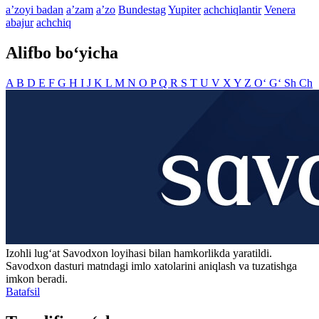
aʼzoyi badan
aʼzam
aʼzo
Bundestag
Yupiter
achchiqlantir
Venera
abajur
achchiq
Alifbo bo‘yicha
A
B
D
E
F
G
H
I
J
K
L
M
N
O
P
Q
R
S
T
U
V
X
Y
Z
O‘
G‘
Sh
Ch
Izohli lugʻat
Savodxon
loyihasi bilan hamkorlikda yaratildi.
Savodxon dasturi matndagi imlo xatolarini aniqlash va tuzatishga
imkon beradi.
Batafsil