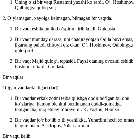
Uning oʻzi bir vaqt Rustamni yaxshi koʻrardi.
Oʻ. Hoshimov,
Qalbingga quloq sol;
2. Oʻylamagan, xayolga kelmagan, bilmagan bir vaqtda.
Bir vaqt eshikdan ikki oʻspirin kirib keldi.
Guldasta
Bir vaqt munday qarasa, uni chaqirayotgan Oqila buvi emas,
jigarrang paltoli chiroyli qiz ekan.
Oʻ. Hoshimov, Qalbingga
quloq sol
Bir vaqt Majid qulogʻi tepasida Fayzi otaning ovozini eshitib,
boshini koʻtardi.
Guldasta
Bir vaqtlar
Oʻtgan vaqtlarda, ilgari (lari).
Bir vaqtlar erkak zotini telba qilishga qodir boʻlgan bu ohu
koʻzlariga, hamon bichimi buzilmagan qaddi-qomatiga
tikilgancha, miq etmay oʻtiraverdi.
K. Yashin, Hamza
Bir vaqtlar joʻr boʻlib oʻtli yoshlikka, Yurardim hech soʻnmas
tilagim bilan.
A. Oripov, Yillar armoni
Bir vaqti kelib