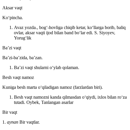
Aksar vaqt
Koʻpincha.
Avaz yozda., bogʻ-hovliga chiqib ketar, koʻllarga borib, baliq
ovlar, aksar vaqti ijod bilan band boʻlar edi.
S. Siyoyev,
Yorugʻlik
Baʼzi vaqt
Baʼzi-baʼzida, baʼzan.
Baʼzi vaqt shularni oʻylab qolaman.
Besh vaqt namoz
Kuniga besh marta oʻqiladigan namoz (farzlardan biri).
Besh vaqt namozni kanda qilmasdan oʻqiydi, ixlos bilan roʻza
tutadi.
Oybek, Tanlangan asarlar
Bir vaqt
1.
aynan
Bir vaqtlar.