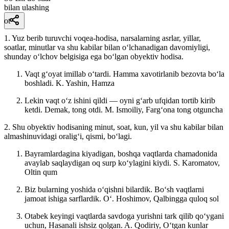
bilan ulashing
ot
1. Yuz berib turuvchi voqea-hodisa, narsalarning asrlar, yillar,
soatlar, minutlar va shu kabilar bilan oʻlchanadigan davomiyligi,
shunday oʻlchov belgisiga ega boʻlgan obyektiv hodisa.
Vaqt gʻoyat imillab oʻtardi. Hamma xavotirlanib bezovta boʻla
boshladi.
K. Yashin, Hamza
Lekin vaqt oʻz ishini qildi — oyni gʻarb ufqidan tortib kirib
ketdi. Demak, tong otdi.
M. Ismoiliy, Fargʻona tong otguncha
2. Shu obyektiv hodisaning minut, soat, kun, yil va shu kabilar bilan
almashinuvidagi oraligʻi, qismi, boʻlagi.
Bayramlardagina kiyadigan, boshqa vaqtlarda chamadonida
avaylab saqlaydigan oq surp koʻylagini kiydi.
S. Karomatov,
Oltin qum
Biz bularning yoshida oʻqishni bilardik. Boʻsh vaqtlarni
jamoat ishiga sarflardik. Oʻ.
Hoshimov, Qalbingga quloq sol
Otabek keyingi vaqtlarda savdoga yurishni tark qilib qoʻygani
uchun, Hasanali ishsiz qolgan.
A. Qodiriy, Oʻtgan kunlar