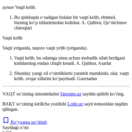
aynan
Vaqti kelib.
Bu qishloqda oʻsadigan bolalar bir vaqti kelib, ehtimol,
bizning koʻp ishlarimizdan kulishar.
A. Qahhor, Qoʻshchinor
chiroqlari
Vaqti kelib
Vaqti yetganda, taqozo vaqti yetib (yetganda).
Vaqti kelib, bu odamga nima uchun inobatlik sifati berilgani
kishilarning esidan chiqib ketadi.
A. Qahhor, Asarlar
Shunday yangi xil oʻsimliklarni yaratish mumkinki, ular, vaqti
kelib, ovqat xillarini koʻpaytiradi.
Gazetadan
VAQT
so‘zining sinonimlarini
Sinonim.uz
saytida qidirib ko‘ring.
ВАҚТ
so‘zining kirillcha yozilishi
Lotin.uz
sayti tomonidan taqdim
qilingan.
Ro‘yxatga qo‘shish
Saytdagi o‘rni