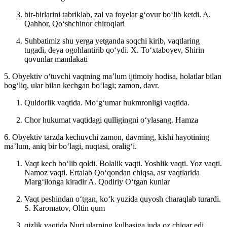
bir-birlarini tabriklab, zal va foyelar gʻovur boʻlib ketdi.
A.
Qahhor, Qoʻshchinor chiroqlari
Suhbatimiz shu yerga yetganda soqchi kirib, vaqtlaring
tugadi, deya ogohlantirib qoʻydi.
X. Toʻxtaboyev, Shirin
qovunlar mamlakati
5. Obyektiv oʻtuvchi vaqtning maʼlum ijtimoiy hodisa, holatlar bilan
bogʻliq, ular bilan kechgan boʻlagi; zamon, davr.
Quldorlik vaqtida. Moʻgʻumar hukmronligi vaqtida.
Chor hukumat vaqtidagi qulligingni oʻylasang.
Hamza
6. Obyektiv tarzda kechuvchi zamon, davrning, kishi hayotining
maʼlum, aniq bir boʻlagi, nuqtasi, oraligʻi.
Vaqt kech boʻlib qoldi. Bolalik vaqti. Yoshlik vaqti. Yoz vaqti.
Namoz vaqti. Ertalab Qoʻqondan chiqsa, asr vaqtlarida
Margʻilonga kiradir
A. Qodiriy Oʻtgan kunlar
Vaqt peshindan oʻtgan, koʻk yuzida quyosh charaqlab turardi.
S. Karomatov, Oltin qum
qizlik vaqtida Nuri ularning kulbasiga juda oz chiqar edi.