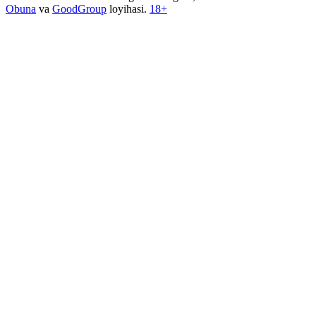
Obuna
va
GoodGroup
loyihasi.
18+