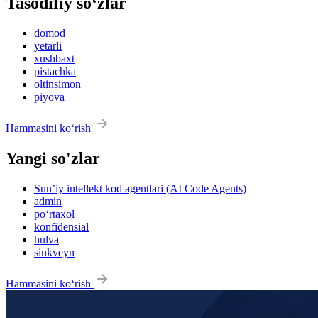
Tasodifiy so‘zlar
domod
yetarli
xushbaxt
pistachka
oltinsimon
piyova
Hammasini ko‘rish
Yangi so'zlar
Sun’iy intellekt kod agentlari (AI Code Agents)
admin
po‘rtaxol
konfidensial
hulva
sinkveyn
Hammasini ko‘rish