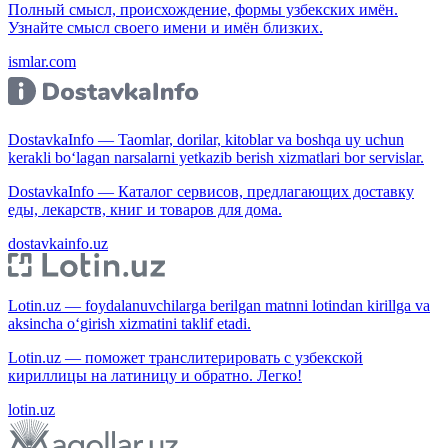
Полный смысл, происхождение, формы узбекских имён.
Узнайте смысл своего имени и имён близких.
ismlar.com
DostavkaInfo — Taomlar, dorilar, kitoblar va boshqa uy uchun
kerakli bo‘lagan narsalarni yetkazib berish xizmatlari bor servislar.
DostavkaInfo — Каталог сервисов, предлагающих доставку
еды, лекарств, книг и товаров для дома.
dostavkainfo.uz
Lotin.uz — foydalanuvchilarga berilgan matnni lotindan kirillga va
aksincha o‘girish xizmatini taklif etadi.
Lotin.uz — поможет транслитерировать с узбекской
кириллицы на латиницу и обратно. Легко!
lotin.uz