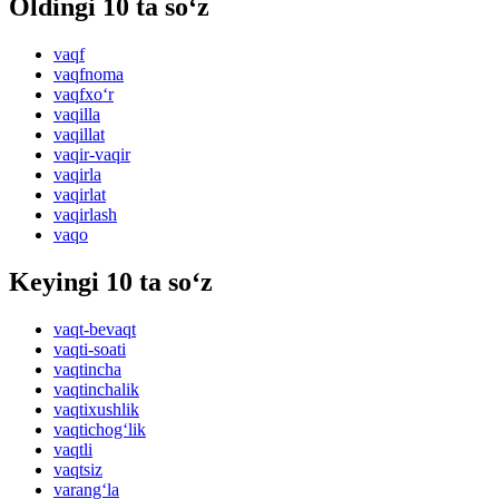
Oldingi 10 ta so‘z
vaqf
vaqfnoma
vaqfxo‘r
vaqilla
vaqillat
vaqir-vaqir
vaqirla
vaqirlat
vaqirlash
vaqo
Keyingi 10 ta so‘z
vaqt-bevaqt
vaqti-soati
vaqtincha
vaqtinchalik
vaqtixushlik
vaqtichog‘lik
vaqtli
vaqtsiz
varang‘la