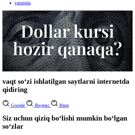
varangla
vaqt so‘zi ishlatilgan saytlarni internetda
qidiring
Google
Яндекс
Bing
Siz uchun qiziq bo‘lishi mumkin bo‘lgan
so‘zlar