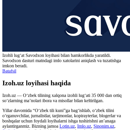
Izohli lugʻat
Savodxon
loyihasi bilan hamkorlikda yaratildi.
Savodxon dasturi matndagi imlo xatolarini aniqlash va tuzatishga
imkon beradi.
Batafsil
Izoh.uz loyihasi haqida
Izoh.uz — O‘zbek tilining xalqona izohli lug‘ati 35 000 dan ortiq
so‘zlarning ma’nolari ibora va misollar bilan keltirilgan.
Yillar davomida “O‘zbek tili kuni”ga bag‘ishlab, o‘zbek tilini
o‘rganuvchilar, jurnalistlar, tarjimonlar, kopirayterlar, blogerlar va
boshqalar uchun foydali loyihalarni ishga tushirishni an’anaga
aylantirganmiz. Bizning jamoa
Lotin.uz
,
Imlo.uz
,
Sinonim.uz
,