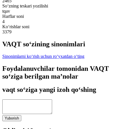
2465
So‘zning teskari yozilishi
tqav
Harflar soni
4
Ko‘rishlar soni
3379
VAQT so‘zining sinonimlari
Sinonimlarni ko‘rish uchun ro‘yxatdan o‘ting
Foydalanuvchilar tomonidan VAQT
so‘ziga berilgan ma’nolar
vaqt so‘ziga yangi izoh qo‘shing
Yuborish