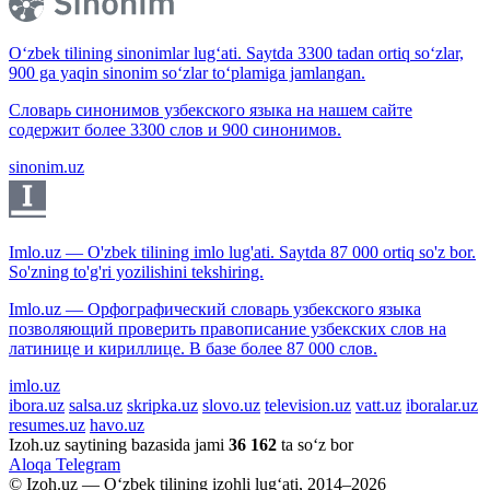
O‘zbek tilining sinonimlar lug‘ati. Saytda 3300 tadan ortiq so‘zlar,
900 ga yaqin sinonim so‘zlar to‘plamiga jamlangan.
Словарь синонимов узбекского языка на нашем сайте
содержит более 3300 слов и 900 синонимов.
sinonim.uz
Imlo.uz — O'zbek tilining imlo lug'ati. Saytda 87 000 ortiq so'z bor.
So'zning to'g'ri yozilishini tekshiring.
Imlo.uz — Орфографический словарь узбекского языка
позволяющий проверить правописание узбекских слов на
латинице и кириллице. В базе более 87 000 слов.
imlo.uz
ibora.uz
salsa.uz
skripka.uz
slovo.uz
television.uz
vatt.uz
iboralar.uz
resumes.uz
havo.uz
Izoh.uz saytining bazasida jami
36 162
ta so‘z bor
Aloqa
Telegram
© Izoh.uz — O‘zbek tilining izohli lug‘ati, 2014–2026