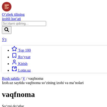
O‘zbek tilining
izohli lug‘ati
ЎЗ
Top 100
Ro‘yxat
Kirish
Lotin.uz
Bosh sahifa
/
V
/
vaqfnoma
Izoh.uz
saytida
vaqfnoma
so‘zining izohi va ma’nolari
vaqfnoma
So‘zni do‘stlar