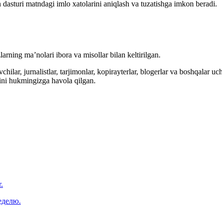
 dasturi matndagi imlo xatolarini aniqlash va tuzatishga imkon beradi.
arning ma’nolari ibora va misollar bilan keltirilgan.
hilar, jurnalistlar, tarjimonlar, kopirayterlar, blogerlar va boshqalar u
ini hukmingizga havola qilgan.
.
еделю.