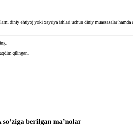
arni diniy ehtiyoj yoki xayriya ishlari uchun diniy muassasalar hamda ay
ing.
aqdim qilingan.
o‘ziga berilgan ma’nolar