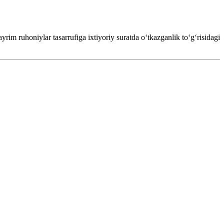
rim ruhoniylar tasarrufiga ixtiyoriy suratda oʻtkazganlik toʻgʻrisidagi