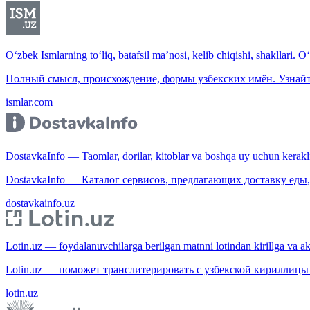
O‘zbek Ismlarning to‘liq, batafsil ma’nosi, kelib chiqishi, shakllari. O
Полный смысл, происхождение, формы узбекских имён. Узнайт
ismlar.com
DostavkaInfo — Taomlar, dorilar, kitoblar va boshqa uy uchun kerakli b
DostavkaInfo — Каталог сервисов, предлагающих доставку еды, 
dostavkainfo.uz
Lotin.uz — foydalanuvchilarga berilgan matnni lotindan kirillga va aksi
Lotin.uz — поможет транслитерировать с узбекской кириллицы 
lotin.uz