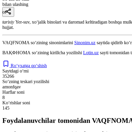
bilan ulashing
ot
tarixiy
Yer-suv, xoʻjalik binolari va daromad keltiradigan boshqa mulkl
hujjat.
VAQFNOMA
so‘zining sinonimlarini
Sinonim.uz
saytida qidirib ko‘r
ВАҚФНОМА
so‘zining kirillcha yozilishi
Lotin.uz
sayti tomonidan t
Ro‘yxatga qo‘shish
Saytdagi o‘rni
35266
So‘zning teskari yozilishi
amonfqav
Harflar soni
8
Ko‘rishlar soni
145
Foydalanuvchilar tomonidan VAQFNOMA s