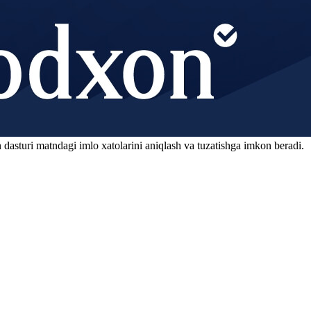
 dasturi matndagi imlo xatolarini aniqlash va tuzatishga imkon beradi.