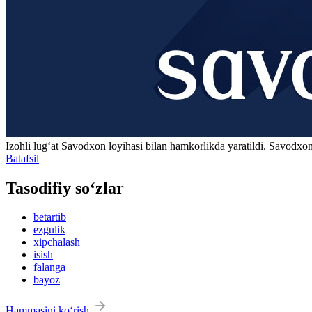
Izohli lugʻat
Savodxon
loyihasi bilan hamkorlikda yaratildi. Savodxon
Batafsil
Tasodifiy so‘zlar
betartib
ezgulik
xipchalash
isish
falanga
bayoz
Hammasini ko‘rish