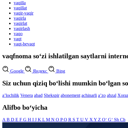
vaqilla
vaqillat
vaqir-vaqir
vaqirla
vaqirlat
vaqirlash
vaqo
vaqt
vaqt-bevaqt
vaqfnoma so‘zi ishlatilgan saytlarni intern
Google
Яндекс
Bing
Siz uchun qiziq bo‘lishi mumkin bo‘lgan so
aʼlochilik
Venera
abad
Shekspir
abonement
achinarli
aʼzo
abzal
Xora
Alifbo bo‘yicha
A
B
D
E
F
G
H
I
J
K
L
M
N
O
P
Q
R
S
T
U
V
X
Y
Z
O‘
G‘
Sh
Ch