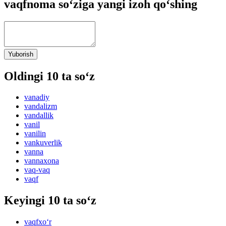
vaqfnoma so‘ziga yangi izoh qo‘shing
Yuborish
Oldingi 10 ta so‘z
vanadiy
vandalizm
vandallik
vanil
vanilin
vankuverlik
vanna
vannaxona
vaq-vaq
vaqf
Keyingi 10 ta so‘z
vaqfxo‘r