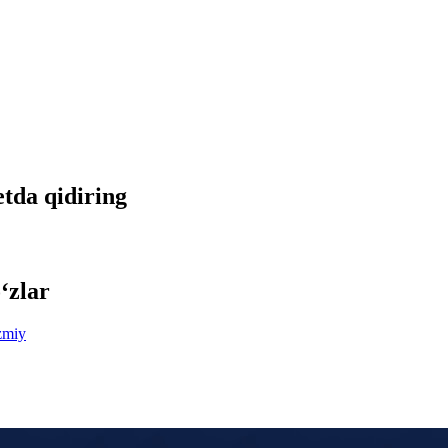
etda qidiring
‘zlar
zmiy