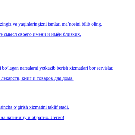
‘zingiz va yaqinlaringizni ismlari ma’nosini bilib oling.
е смысл своего имени и имён близких.
o‘lagan narsalarni yetkazib berish xizmatlari bor servislar.
лекарств, книг и товаров для дома.
ncha o‘girish xizmatini taklif etadi.
на латиницу и обратно. Легко!