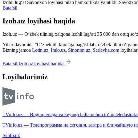
Izohli lugʻat
Savodxon
loyihasi bilan hamkorlikda yaratildi. Savodxon
Batafsil
Izoh.uz loyihasi haqida
Izoh.uz — O‘zbek tilining xalqona izohli lug‘ati 35 000 dan ortiq so‘zl
Yillar davomida “O‘zbek tili kuni”ga bag‘ishlab, o‘zbek tilini o‘rganuvc
Bizning jamoa
Lotin.uz
,
Imlo.uz
,
Sinonim.uz
,
Sarlavha.com
loyihalar
Batafsil Izoh.uz loyihasi haqida
Loyihalarimiz
TVinfo.uz — Bugun, ertaga va keyingi hafta uchun to‘liq teledasturlar
TVinfo.uz — Телепрограмма на сегодня, завтра и ближайшую н
tvinfo.uz