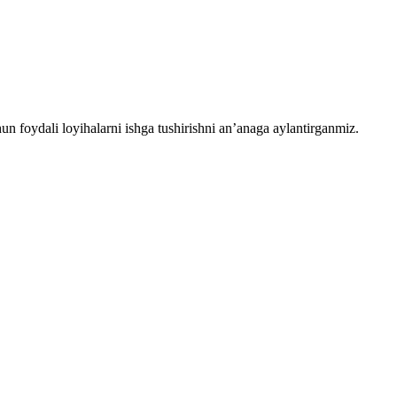
chun foydali loyihalarni ishga tushirishni an’anaga aylantirganmiz.