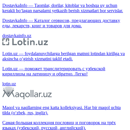
DostavkaInfo — Taomlar, dorilar, kitoblar va boshqa uy uchun
kerakli bo‘lagan narsalarni yetkazib berish xizmatlari bor servislar.
DostavkaInfo — Каталог сервисов, предлагающих доставку
еды, лекарств, книг и товаров для дома.
dostavkainfo.uz
Lotin.uz — foydalanuvchilarga berilgan matnni lotindan kirillga va
aksincha o‘girish xizmatini taklif etadi.
Lotin.uz — поможет транслитерировать с узбекской
кириллицы на латиницу и обратно. Легко!
lotin.uz
Maqol va naqllarning eng katta kolleksiyasi. Har bir maqol uchta
tilda (o‘zbek, rus, ingliz).
Самая большая коллекция пословиц и поговорок на трёх
языках (узбекский, русский, английский).