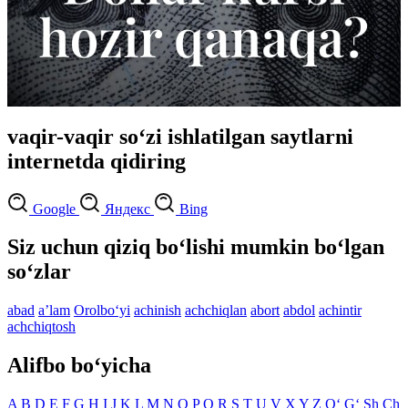
vaqir-vaqir so‘zi ishlatilgan saytlarni
internetda qidiring
Google
Яндекс
Bing
Siz uchun qiziq bo‘lishi mumkin bo‘lgan
so‘zlar
abad
aʼlam
Orolbo‘yi
achinish
achchiqlan
abort
abdol
achintir
achchiqtosh
Alifbo bo‘yicha
A
B
D
E
F
G
H
I
J
K
L
M
N
O
P
Q
R
S
T
U
V
X
Y
Z
O‘
G‘
Sh
Ch