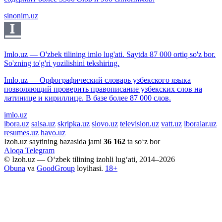
sinonim.uz
Imlo.uz — O'zbek tilining imlo lug'ati. Saytda 87 000 ortiq so'z bor.
So'zning to'g'ri yozilishini tekshiring.
Imlo.uz — Орфографический словарь узбекского языка
позволяющий проверить правописание узбекских слов на
латинице и кириллице. В базе более 87 000 слов.
imlo.uz
ibora.uz
salsa.uz
skripka.uz
slovo.uz
television.uz
vatt.uz
iboralar.uz
resumes.uz
havo.uz
Izoh.uz saytining bazasida jami
36 162
ta so‘z bor
Aloqa
Telegram
© Izoh.uz — O‘zbek tilining izohli lug‘ati, 2014–2026
Obuna
va
GoodGroup
loyihasi.
18+