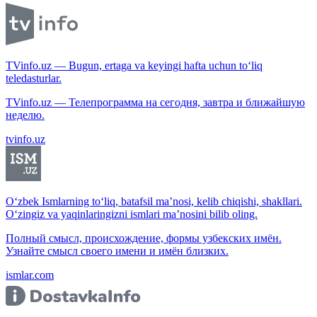
TVinfo.uz — Bugun, ertaga va keyingi hafta uchun to‘liq
teledasturlar.
TVinfo.uz — Телепрограмма на сегодня, завтра и ближайшую
неделю.
tvinfo.uz
O‘zbek Ismlarning to‘liq, batafsil ma’nosi, kelib chiqishi, shakllari.
O‘zingiz va yaqinlaringizni ismlari ma’nosini bilib oling.
Полный смысл, происхождение, формы узбекских имён.
Узнайте смысл своего имени и имён близких.
ismlar.com