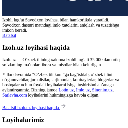
Izohli lugʻat
Savodxon
loyihasi bilan hamkorlikda yaratildi.
Savodxon dasturi matndagi imlo xatolarini aniqlash va tuzatishga
imkon beradi.
Batafsil
Izoh.uz loyihasi haqida
Izoh.uz — O‘zbek tilining xalqona izohli lug‘ati 35 000 dan ortiq
so‘zlarning ma’nolari ibora va misollar bilan keltirilgan.
Yillar davomida “O‘zbek tili kuni”ga bag‘ishlab, o‘zbek tilini
o‘rganuvchilar, jurnalistlar, tarjimonlar, kopirayterlar, blogerlar va
boshqalar uchun foydali loyihalarni ishga tushirishni an’anaga
aylantirganmiz. Bizning jamoa
Lotin.uz
,
Imlo.uz
,
Sinonim.uz
,
Sarlavha.com
loyihalarini hukmingizga havola qilgan.
Batafsil Izoh.uz loyihasi haqida
Loyihalarimiz