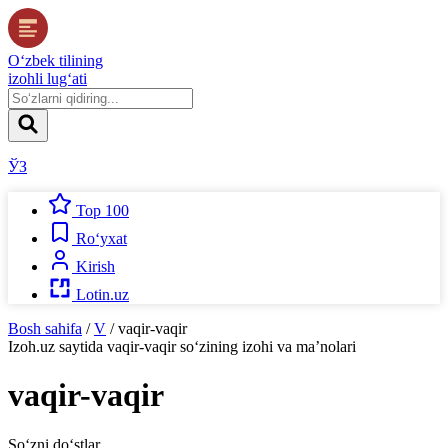
O‘zbek tilining
izohli lug‘ati
ЎЗ
Top 100
Ro‘yxat
Kirish
Lotin.uz
Bosh sahifa
/
V
/
vaqir-vaqir
Izoh.uz
saytida
vaqir-vaqir
so‘zining izohi va ma’nolari
vaqir-vaqir
So‘zni do‘stlar