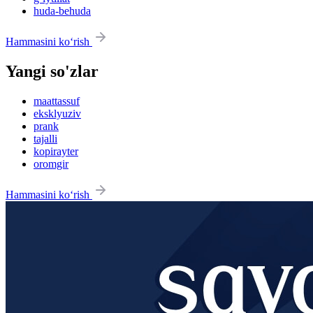
huda-behuda
Hammasini ko‘rish
Yangi so'zlar
maattassuf
eksklyuziv
prank
tajalli
kopirayter
oromgir
Hammasini ko‘rish