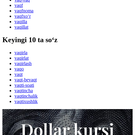
vaqf
vaqfnoma
vaqfxo‘r
vaqilla
vaqillat
Keyingi 10 ta so‘z
vaqirla
vaqirlat
vaqirlash
vaqo
vaqt
vaqt-bevaqt
vaqti-soati
vaqtincha
vaqtinchalik
vaqtixushlik