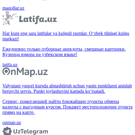
maqollar.uz
Har kuni eng sara latifalar va kulguli rasmlar. O‘zbek tilidagi kulgu
markazi!
Ежедневно только отборные анекдоты, смешные картинки.
Кузница юмора на узбекском языке!
latifa.uz
Valyutani yuqori kursda almashtirish uchun yaqin punktlarni aniqlab
beruvchi servis. Punkt joylashuvini kartada ko‘rsatadi.
Сервис, помогающий найти ближайшие пункты обмена
валюты с выгодным курсом. Покажет местоположение пункта
прямо на карте.
onmap.uz