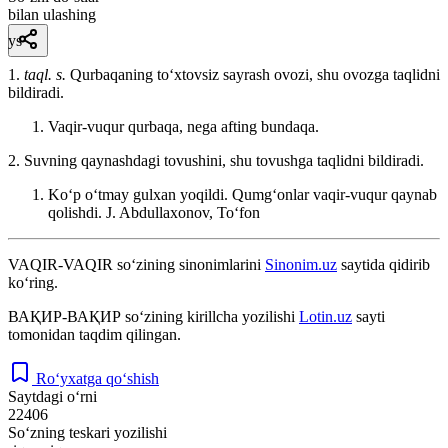
bilan ulashing
ys
1.
taql. s.
Qurbaqaning toʻxtovsiz sayrash ovozi, shu ovozga taqlidni
bildiradi.
Vaqir-vuqur qurbaqa, nega afting bundaqa.
2. Suvning qaynashdagi tovushini, shu tovushga taqlidni bildiradi.
Koʻp oʻtmay gulxan yoqildi. Qumgʻonlar vaqir-vuqur qaynab
qolishdi.
J. Abdullaxonov, Toʻfon
VAQIR-VAQIR
so‘zining sinonimlarini
Sinonim.uz
saytida qidirib
ko‘ring.
ВАҚИР-ВАҚИР
so‘zining kirillcha yozilishi
Lotin.uz
sayti
tomonidan taqdim qilingan.
Ro‘yxatga qo‘shish
Saytdagi o‘rni
22406
So‘zning teskari yozilishi