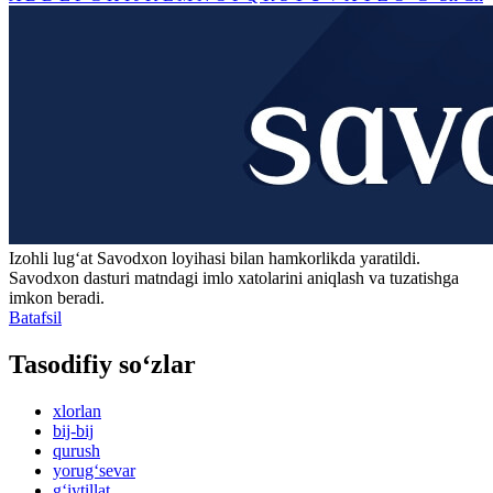
Izohli lugʻat
Savodxon
loyihasi bilan hamkorlikda yaratildi.
Savodxon dasturi matndagi imlo xatolarini aniqlash va tuzatishga
imkon beradi.
Batafsil
Tasodifiy so‘zlar
xlorlan
bij-bij
qurush
yorug‘sevar
g‘iytillat