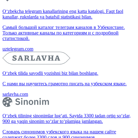
O‘zbekcha telegram kanallarining eng katta katalogi. Faqt faol
kanallar, ruknlarda va batafsil statistikasi bilan.
Самый большой каталог телеграм каналов в Узбекистане.
Только активные каналы по категориям и с подробной
статистикой.
uztelegram.com
O‘zbek tilida savodli yozishni biz bilan boshlang.
С нами вы научитесь грамотно писать на узбекском языке.
sarlavha.com
O‘zbek tilining sinonimlar lug‘ati. Saytda 3300 tadan ortiq so‘zlar,
900 ga yaqin sinonim so‘zlar to‘plamiga jamlangan.
Словарь синонимов узбекского языка на нашем сайте
содержит более 3300 слов и 900 синонимов.