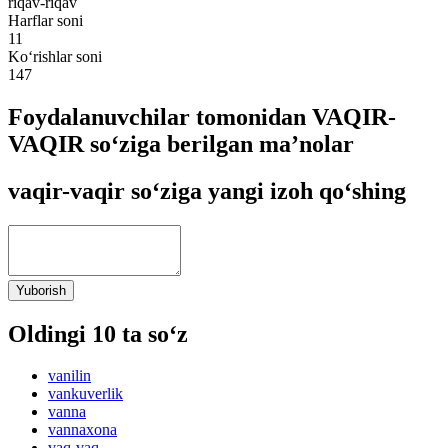
riqav-riqav
Harflar soni
11
Ko‘rishlar soni
147
Foydalanuvchilar tomonidan VAQIR-
VAQIR so‘ziga berilgan ma’nolar
vaqir-vaqir so‘ziga yangi izoh qo‘shing
Yuborish
Oldingi 10 ta so‘z
vanilin
vankuverlik
vanna
vannaxona
vaq-vaq