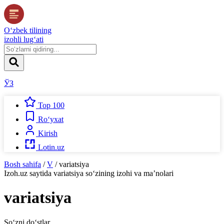
O‘zbek tilining
izohli lug‘ati
ЎЗ
Top 100
Ro‘yxat
Kirish
Lotin.uz
Bosh sahifa
/
V
/
variatsiya
Izoh.uz
saytida
variatsiya
so‘zining izohi va ma’nolari
variatsiya
So‘zni do‘stlar