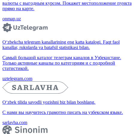
валюты с выгодным курсом. Покажет местоположение пункта
прямо на карте.
onmap.uz
O‘zbekcha telegram kanallarining eng katta katalogi. Faqt faol
kanallar, ruknlarda va batafsil statistikasi bilan.
Самый большой каталог телеграм каналов в Узбекистане.
Только активные каналы по категориям и с подробной
статистикой.
uztelegram.com
O‘zbek tilida savodli yozishni biz bilan boshlang.
С нами вы научитесь грамотно писать на узбекском языке.
sarlavha.com