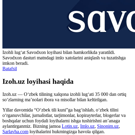
Izohli lugʻat
Savodxon
loyihasi bilan hamkorlikda yaratildi.
Savodxon dasturi matndagi imlo xatolarini aniqlash va tuzatishga
imkon beradi.
Batafsil
Izoh.uz loyihasi haqida
Izoh.uz — O‘zbek tilining xalqona izohli lug‘ati 35 000 dan ortiq
so‘zlarning ma’nolari ibora va misollar bilan keltirilgan.
Yillar davomida “O‘zbek tili kuni”ga bag‘ishlab, o‘zbek tilini
o‘rganuvchilar, jurnalistlar, tarjimonlar, kopirayterlar, blogerlar va
boshqalar uchun foydali loyihalarni ishga tushirishni an’anaga
aylantirganmiz. Bizning jamoa
Lotin.uz
,
Imlo.uz
,
Sinonim.uz
,
Sarlavha.com
loyihalarini hukmingizga havola qilgan.