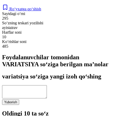
Ro‘yxatga qo‘shish
Saytdagi o‘rni
295
So‘zning teskari yozilishi
ayistairav
Harflar soni
10
Ko‘rishlar soni
485
Foydalanuvchilar tomonidan
VARIATSIYA so‘ziga berilgan ma’nolar
variatsiya so‘ziga yangi izoh qo‘shing
Yuborish
Oldingi 10 ta so‘z