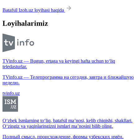
Batafsil Izoh.uz loyihasi haqida
Loyihalarimiz
TVinfo.uz — Bugun, ertaga va keyingi hafta uchun to‘liq
teledasturlar.
TVinfo.uz — Телепрограмма на сегодня, завтра и ближайшую
неделю.
tvinfo.uz
O‘zbek Ismlarning to‘liq, batafsil ma’nosi, kelib chiqishi, shakllari.
O‘zingiz va yaqinlaringizni ismlari ma’nosini bilib oling.
Полный смысл, происхождение, формы узбекских имён.