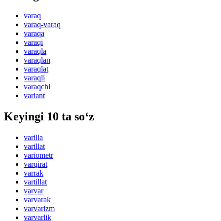
varaq
varaq-varaq
varaqa
varaqi
varaqla
varaqlan
varaqlat
varaqli
varaqchi
variant
Keyingi 10 ta so‘z
varilla
varillat
variometr
varqirat
varrak
vartillat
varvar
varvarak
varvarizm
varvarlik