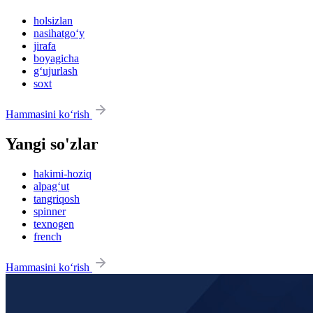
holsizlan
nasihatgo‘y
jirafa
boyagicha
g‘ujurlash
soxt
Hammasini ko‘rish
Yangi so'zlar
hakimi-hoziq
alpag‘ut
tangriqosh
spinner
texnogen
french
Hammasini ko‘rish