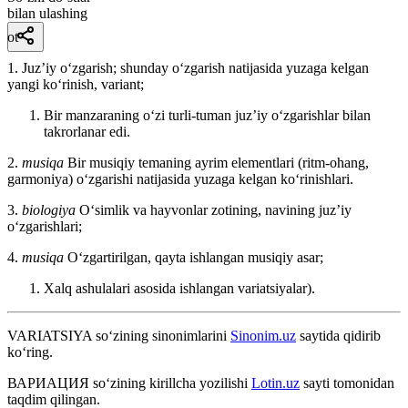
bilan ulashing
ot
1. Juzʼiy oʻzgarish; shunday oʻzgarish natijasida yuzaga kelgan
yangi koʻrinish, variant;
Bir manzaraning oʻzi turli-tuman juzʼiy oʻzgarishlar bilan
takrorlanar edi.
2.
musiqa
Bir musiqiy temaning ayrim elementlari (ritm-ohang,
garmoniya) oʻzgarishi natijasida yuzaga kelgan koʻrinishlari.
3.
biologiya
Oʻsimlik va hayvonlar zotining, navining juzʼiy
oʻzgarishlari;
4.
musiqa
Oʻzgartirilgan, qayta ishlangan musiqiy asar;
Xalq ashulalari asosida ishlangan variatsiyalar).
VARIATSIYA
so‘zining sinonimlarini
Sinonim.uz
saytida qidirib
ko‘ring.
ВАРИАЦИЯ
so‘zining kirillcha yozilishi
Lotin.uz
sayti tomonidan
taqdim qilingan.