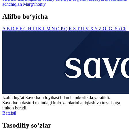
achchiqlan
Marg‘inoniy
Alifbo bo‘yicha
A
B
D
E
F
G
H
I
J
K
L
M
N
O
P
Q
R
S
T
U
V
X
Y
Z
O‘
G‘
Sh
Ch
Izohli lugʻat
Savodxon
loyihasi bilan hamkorlikda yaratildi.
Savodxon dasturi matndagi imlo xatolarini aniqlash va tuzatishga
imkon beradi.
Batafsil
Tasodifiy so‘zlar