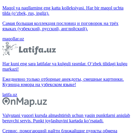
Maqol va naqllarning eng katta kolleksiyasi. Har bir maqol uchta
tilda (o‘zbek, rus, ingliz).
Самая большая коллекция пословиц и поговорок на трёх
языках (узбекский, русский, английский).
maqollar.uz
Har kuni eng sara latifalar va kulguli rasmlar. O‘zbek tilidagi kulgu
markazi!
Ежедневно только отборные анекдоты, смешные картинки.
Кузница юмора на узбекском языке!
latifa.uz
Valyutani yuqori kursda almashtirish uchun yaqin punktlarni aniqlab
beruvchi servis. Punkt joylashuvini kartada ko‘rsatadi.
Сервис, помогающий найти ближайшие пункты обмена