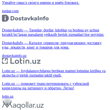
Узнайте смысл своего имени и имён близких.
ismlar.com
DostavkaInfo — Taomlar, dorilar, kitoblar va boshqa uy uchun
kerakli bo‘lagan narsalarni yetkazib berish xizmatlari bor servislar.
DostavkaInfo — Каталог сервисов, предлагающих доставку
еды, лекарств, книг и товаров для дома.
dostavkainfo.uz
Lotin.uz — foydalanuvchilarga berilgan matnni lotindan kirillga va
aksincha o‘girish xizmatini taklif etadi.
Lotin.uz — поможет транслитерировать с узбекской
кириллицы на латиницу и обратно. Легко!
lotin.uz