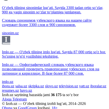
O‘zbek tilining sinonimlar lug‘ati. Saytda 3300 tadan ortiq so‘zlar,
900 ga yaqin sinonim so‘zlar to‘plamiga jamlangan.
Словарь синонимов узбекского языка на нашем сайте
содержит более 3300 слов и 900 синонимов.
sinonim.uz
Imlo.uz — O'zbek tilining imlo lug'ati. Saytda 87 000 ortiq so'z bor.
So'zning to'g'ri yozilishini tekshiring.
Imlo.uz — Орфографический словарь узбекского языка
позволяющий проверить правописание узбекских слов на
латинице и кириллице. В базе более 87 000 слов.
imlo.uz
ibora.uz
salsa.uz
skripka.uz
slovo.uz
television.uz
vatt.uz
iboralar.uz
resumes.uz
havo.uz
Izoh.uz saytining bazasida jami
36 175
ta so‘z bor
Aloqa
Telegram
© Izoh.uz — O‘zbek tilining izohli lug‘ati, 2014–2026
Obuna
va
GoodGroup
loyihasi.
18+