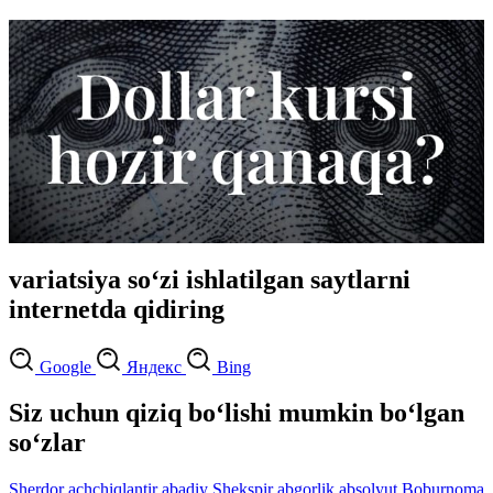
variatsiya so‘zi ishlatilgan saytlarni
internetda qidiring
Google
Яндекс
Bing
Siz uchun qiziq bo‘lishi mumkin bo‘lgan
so‘zlar
Sherdor
achchiqlantir
abadiy
Shekspir
abgorlik
absolyut
Boburnoma