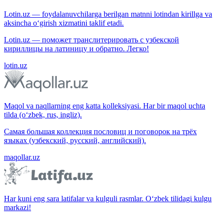
Lotin.uz — foydalanuvchilarga berilgan matnni lotindan kirillga va
aksincha o‘girish xizmatini taklif etadi.
Lotin.uz — поможет транслитерировать с узбекской
кириллицы на латиницу и обратно. Легко!
lotin.uz
Maqol va naqllarning eng katta kolleksiyasi. Har bir maqol uchta
tilda (o‘zbek, rus, ingliz).
Самая большая коллекция пословиц и поговорок на трёх
языках (узбекский, русский, английский).
maqollar.uz
Har kuni eng sara latifalar va kulguli rasmlar. O‘zbek tilidagi kulgu
markazi!