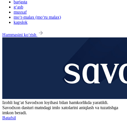
barjasta
g‘asb
musxaf
mo‘r-malax (mo‘ru malax)
kapslok
Hammasini ko‘rish
Izohli lugʻat
Savodxon
loyihasi bilan hamkorlikda yaratildi.
Savodxon dasturi matndagi imlo xatolarini aniqlash va tuzatishga
imkon beradi.
Batafsil