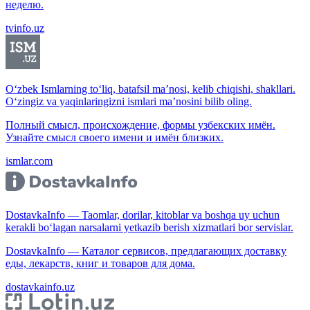
неделю.
tvinfo.uz
O‘zbek Ismlarning to‘liq, batafsil ma’nosi, kelib chiqishi, shakllari.
O‘zingiz va yaqinlaringizni ismlari ma’nosini bilib oling.
Полный смысл, происхождение, формы узбекских имён.
Узнайте смысл своего имени и имён близких.
ismlar.com
DostavkaInfo — Taomlar, dorilar, kitoblar va boshqa uy uchun
kerakli bo‘lagan narsalarni yetkazib berish xizmatlari bor servislar.
DostavkaInfo — Каталог сервисов, предлагающих доставку
еды, лекарств, книг и товаров для дома.
dostavkainfo.uz