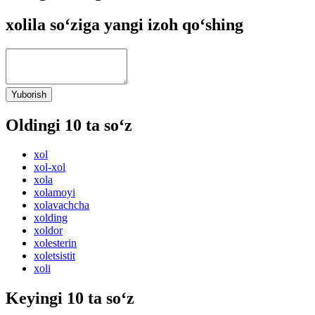
xolila so‘ziga yangi izoh qo‘shing
Yuborish
Oldingi 10 ta so‘z
xol
xol-xol
xola
xolamoyi
xolavachcha
xolding
xoldor
xolesterin
xoletsistit
xoli
Keyingi 10 ta so‘z