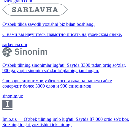
uztelegram.com
O‘zbek tilida savodli yozishni biz bilan boshlang.
С нами вы научитесь грамотно писать на узбекском языке.
sarlavha.com
O‘zbek tilining sinonimlar lug‘ati. Saytda 3300 tadan ortiq so‘zlar,
900 ga yaqin sinonim so‘zlar to‘plamiga jamlangan.
Словарь синонимов узбекского языка на нашем сайте
содержит более 3300 слов и 900 синонимов.
sinonim.uz
Imlo.uz — O'zbek tilining imlo lug'ati. Saytda 87 000 ortiq so'z bor.
So'zning to'g'ri yozilishini tekshiring.