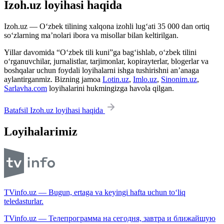
Izoh.uz loyihasi haqida
Izoh.uz — O‘zbek tilining xalqona izohli lug‘ati 35 000 dan ortiq
so‘zlarning ma’nolari ibora va misollar bilan keltirilgan.
Yillar davomida “O‘zbek tili kuni”ga bag‘ishlab, o‘zbek tilini
o‘rganuvchilar, jurnalistlar, tarjimonlar, kopirayterlar, blogerlar va
boshqalar uchun foydali loyihalarni ishga tushirishni an’anaga
aylantirganmiz. Bizning jamoa
Lotin.uz
,
Imlo.uz
,
Sinonim.uz
,
Sarlavha.com
loyihalarini hukmingizga havola qilgan.
Batafsil Izoh.uz loyihasi haqida
Loyihalarimiz
TVinfo.uz — Bugun, ertaga va keyingi hafta uchun to‘liq
teledasturlar.
TVinfo.uz — Телепрограмма на сегодня, завтра и ближайшую