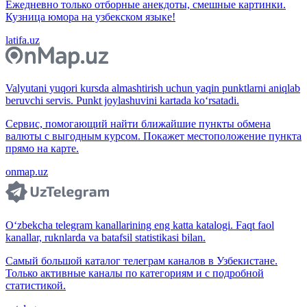
Ежедневно только отборные анекдоты, смешные картинки.
Кузница юмора на узбекском языке!
latifa.uz
Valyutani yuqori kursda almashtirish uchun yaqin punktlarni aniqlab
beruvchi servis. Punkt joylashuvini kartada ko‘rsatadi.
Сервис, помогающий найти ближайшие пункты обмена
валюты с выгодным курсом. Покажет местоположение пункта
прямо на карте.
onmap.uz
O‘zbekcha telegram kanallarining eng katta katalogi. Faqt faol
kanallar, ruknlarda va batafsil statistikasi bilan.
Самый большой каталог телеграм каналов в Узбекистане.
Только активные каналы по категориям и с подробной
статистикой.