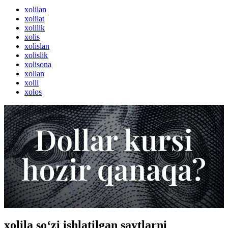
xolilan
xolilat
xolilik
xolis
xolislan
xolislik
xolisona
xollan
xolli
xolos
xolila so‘zi ishlatilgan saytlarni