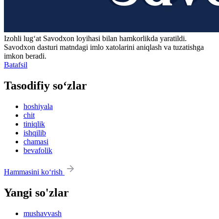
Izohli lugʻat
Savodxon
loyihasi bilan hamkorlikda yaratildi.
Savodxon dasturi matndagi imlo xatolarini aniqlash va tuzatishga
imkon beradi.
Batafsil
Tasodifiy so‘zlar
hoshiyala
chit
tiniqlik
ishqilib
chamasi
bevafolik
Hammasini ko‘rish
Yangi so'zlar
mushavvash