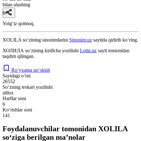
bilan ulashing
fe’l
Yolgʻiz qolmoq.
XOLILA
so‘zining sinonimlarini
Sinonim.uz
saytida qidirib ko‘ring.
ХОЛИЛА
so‘zining kirillcha yozilishi
Lotin.uz
sayti tomonidan
taqdim qilingan.
Ro‘yxatga qo‘shish
Saytdagi o‘rni
26552
So‘zning teskari yozilishi
alilox
Harflar soni
6
Ko‘rishlar soni
141
Foydalanuvchilar tomonidan XOLILA
so‘ziga berilgan ma’nolar