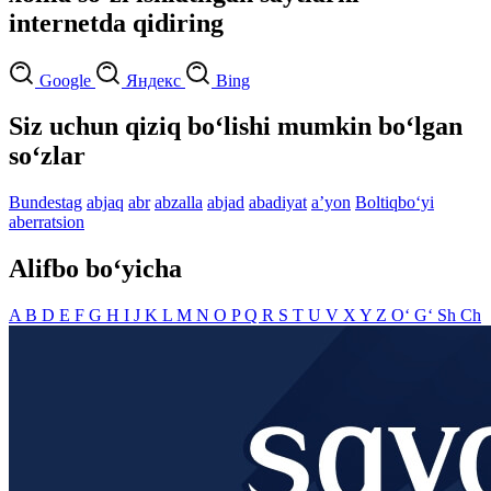
internetda qidiring
Google
Яндекс
Bing
Siz uchun qiziq bo‘lishi mumkin bo‘lgan
so‘zlar
Bundestag
abjaq
abr
abzalla
abjad
abadiyat
aʼyon
Boltiqbo‘yi
aberratsion
Alifbo bo‘yicha
A
B
D
E
F
G
H
I
J
K
L
M
N
O
P
Q
R
S
T
U
V
X
Y
Z
O‘
G‘
Sh
Ch