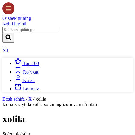
O‘zbek tilining
izohli lug‘ati
ЎЗ
Top 100
Ro‘yxat
Kirish
Lotin.uz
Bosh sahifa
/
X
/
xolila
Izoh.uz
saytida
xolila
so‘zining izohi va ma’nolari
xolila
So‘zni do‘stlar