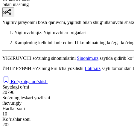
bilan ulashing
ot
Yigiruv jarayonini bosh-qaruvchi, yigirish bilan shugʻullanuvchi shax
Yigiruvchi qiz. Yigiruvchilar brigadasi.
Kampirning kelinini tanir edim. U kombinatning koʻzga koʻring
YIGIRUVCHI
so‘zining sinonimlarini
Sinonim.uz
saytida qidirib ko‘
ЙИГИРУВЧИ
so‘zining kirillcha yozilishi
Lotin.uz
sayti tomonidan t
Ro‘yxatga qo‘shish
Saytdagi o‘rni
20796
So‘zning teskari yozilishi
ihcvurigiy
Harflar soni
10
Ko‘rishlar soni
202