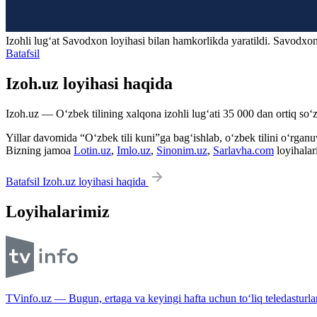
Izohli lugʻat
Savodxon
loyihasi bilan hamkorlikda yaratildi. Savodxon
Batafsil
Izoh.uz loyihasi haqida
Izoh.uz — O‘zbek tilining xalqona izohli lug‘ati 35 000 dan ortiq so‘zl
Yillar davomida “O‘zbek tili kuni”ga bag‘ishlab, o‘zbek tilini o‘rganuvc
Bizning jamoa
Lotin.uz
,
Imlo.uz
,
Sinonim.uz
,
Sarlavha.com
loyihalar
Batafsil Izoh.uz loyihasi haqida
Loyihalarimiz
TVinfo.uz — Bugun, ertaga va keyingi hafta uchun to‘liq teledasturlar