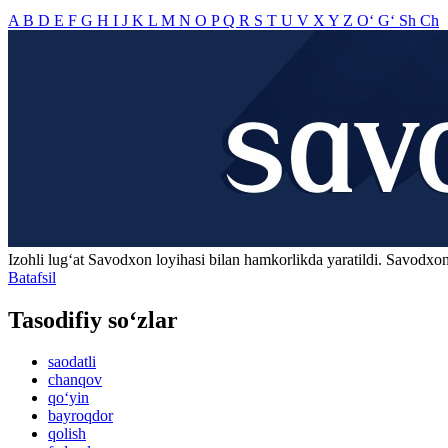
A
B
D
E
F
G
H
I
J
K
L
M
N
O
P
Q
R
S
T
U
V
X
Y
Z
O‘
G‘
Sh
Ch
Izohli lugʻat
Savodxon
loyihasi bilan hamkorlikda yaratildi. Savodxon
Batafsil
Tasodifiy so‘zlar
saodatli
chanqov
qo‘yin
bayroqdor
qolish