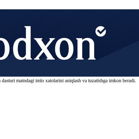
 dasturi matndagi imlo xatolarini aniqlash va tuzatishga imkon beradi.