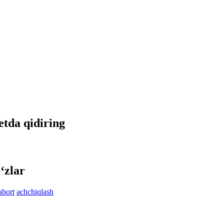
netda qidiring
‘zlar
abort
achchiqlash