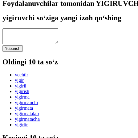
Foydalanuvchilar tomonidan YIGIRUVCHI 
yigiruvchi so‘ziga yangi izoh qo‘shing
Yuborish
Oldingi 10 ta so‘z
yechtir
yigir
yigiril
yigirish
yigirma
yigirmanchi
yigirmata
yigirmatalab
yigirmatacha
yigirtir
Keyingi 10 ta so‘z