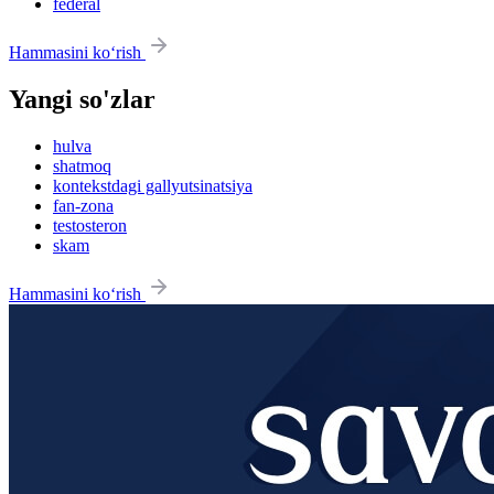
federal
Hammasini ko‘rish
Yangi so'zlar
hulva
shatmoq
kontekstdagi gallyutsinatsiya
fan-zona
testosteron
skam
Hammasini ko‘rish