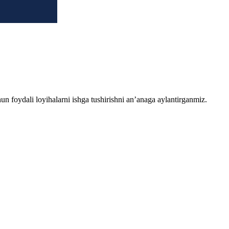
chun foydali loyihalarni ishga tushirishni an’anaga aylantirganmiz.