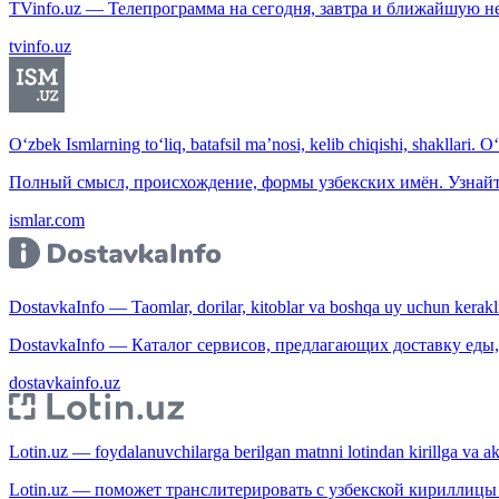
TVinfo.uz — Телепрограмма на сегодня, завтра и ближайшую н
tvinfo.uz
O‘zbek Ismlarning to‘liq, batafsil ma’nosi, kelib chiqishi, shakllari. O
Полный смысл, происхождение, формы узбекских имён. Узнайт
ismlar.com
DostavkaInfo — Taomlar, dorilar, kitoblar va boshqa uy uchun kerakli b
DostavkaInfo — Каталог сервисов, предлагающих доставку еды, 
dostavkainfo.uz
Lotin.uz — foydalanuvchilarga berilgan matnni lotindan kirillga va aksi
Lotin.uz — поможет транслитерировать с узбекской кириллицы 