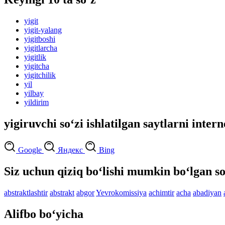
yigit
yigit-yalang
yigitboshi
yigitlarcha
yigitlik
yigitcha
yigitchilik
yil
yilbay
yildirim
yigiruvchi so‘zi ishlatilgan saytlarni inter
Google
Яндекс
Bing
Siz uchun qiziq bo‘lishi mumkin bo‘lgan so
abstraktlashtir
abstrakt
abgor
Yevrokomissiya
achimtir
acha
abadiyan
Alifbo bo‘yicha