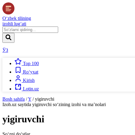
O‘zbek tilining
izohli lug‘ati
ЎЗ
Top 100
Ro‘yxat
Kirish
Lotin.uz
Bosh sahifa
/
Y
/
yigiruvchi
Izoh.uz
saytida
yigiruvchi
so‘zining izohi va ma’nolari
yigiruvchi
So‘zni do‘stlar