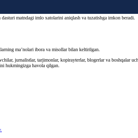
 dasturi matndagi imlo xatolarini aniqlash va tuzatishga imkon beradi.
arning ma’nolari ibora va misollar bilan keltirilgan.
hilar, jurnalistlar, tarjimonlar, kopirayterlar, blogerlar va boshqalar u
ini hukmingizga havola qilgan.
.