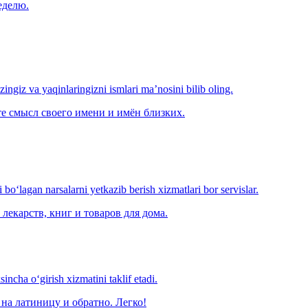
еделю.
‘zingiz va yaqinlaringizni ismlari ma’nosini bilib oling.
е смысл своего имени и имён близких.
o‘lagan narsalarni yetkazib berish xizmatlari bor servislar.
лекарств, книг и товаров для дома.
ncha o‘girish xizmatini taklif etadi.
на латиницу и обратно. Легко!