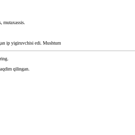
s, mutaxassis.
an ip yigiruvchisi edi.
Mushtum
ring.
aqdim qilingan.