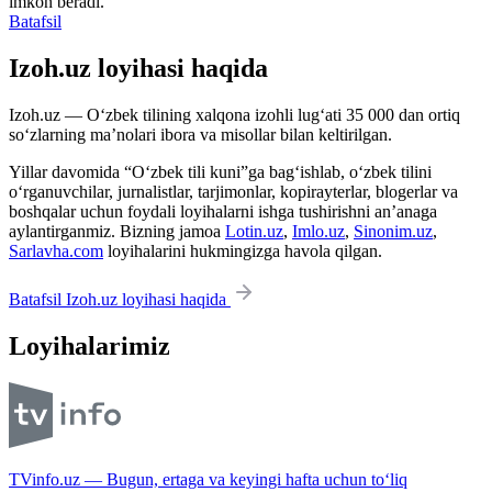
imkon beradi.
Batafsil
Izoh.uz loyihasi haqida
Izoh.uz — O‘zbek tilining xalqona izohli lug‘ati 35 000 dan ortiq
so‘zlarning ma’nolari ibora va misollar bilan keltirilgan.
Yillar davomida “O‘zbek tili kuni”ga bag‘ishlab, o‘zbek tilini
o‘rganuvchilar, jurnalistlar, tarjimonlar, kopirayterlar, blogerlar va
boshqalar uchun foydali loyihalarni ishga tushirishni an’anaga
aylantirganmiz. Bizning jamoa
Lotin.uz
,
Imlo.uz
,
Sinonim.uz
,
Sarlavha.com
loyihalarini hukmingizga havola qilgan.
Batafsil Izoh.uz loyihasi haqida
Loyihalarimiz
TVinfo.uz — Bugun, ertaga va keyingi hafta uchun to‘liq