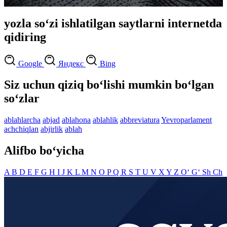
yozla so‘zi ishlatilgan saytlarni internetda
qidiring
Google
Яндекс
Bing
Siz uchun qiziq bo‘lishi mumkin bo‘lgan
so‘zlar
ablahlarcha
abjad
ablahona
ablahlik
abbreviatura
Yevroparlament
achchiqlan
abjirlik
ablah
Alifbo bo‘yicha
A
B
D
E
F
G
H
I
J
K
L
M
N
O
P
Q
R
S
T
U
V
X
Y
Z
O‘
G‘
Sh
Ch