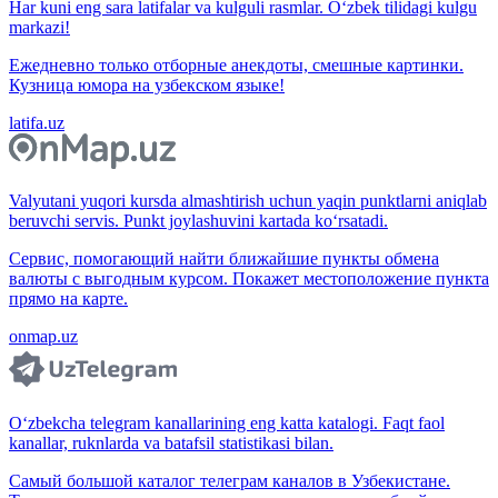
Har kuni eng sara latifalar va kulguli rasmlar. O‘zbek tilidagi kulgu
markazi!
Ежедневно только отборные анекдоты, смешные картинки.
Кузница юмора на узбекском языке!
latifa.uz
Valyutani yuqori kursda almashtirish uchun yaqin punktlarni aniqlab
beruvchi servis. Punkt joylashuvini kartada ko‘rsatadi.
Сервис, помогающий найти ближайшие пункты обмена
валюты с выгодным курсом. Покажет местоположение пункта
прямо на карте.
onmap.uz
O‘zbekcha telegram kanallarining eng katta katalogi. Faqt faol
kanallar, ruknlarda va batafsil statistikasi bilan.
Самый большой каталог телеграм каналов в Узбекистане.