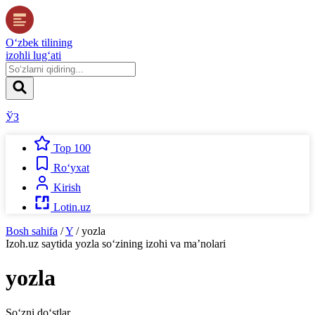
O‘zbek tilining
izohli lug‘ati
ЎЗ
Top 100
Ro‘yxat
Kirish
Lotin.uz
Bosh sahifa
/
Y
/
yozla
Izoh.uz
saytida
yozla
so‘zining izohi va ma’nolari
yozla
So‘zni do‘stlar