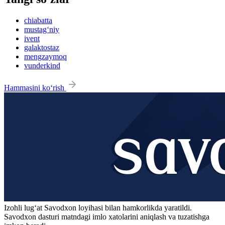
chiabatta
mustag‘niy
ivent
galaktostaz
mengzaymoq
vunderkind
Hammasini ko‘rish
Izohli lugʻat
Savodxon
loyihasi bilan hamkorlikda yaratildi.
Savodxon dasturi matndagi imlo xatolarini aniqlash va tuzatishga