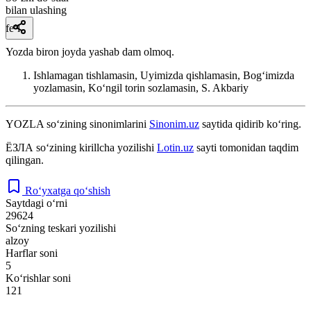
bilan ulashing
fe’l
Yozda biron joyda yashab dam olmoq.
Ishlamagan tishlamasin, Uyimizda qishlamasin, Bogʻimizda
yozlamasin, Koʻngil torin sozlamasin,
S. Akbariy
YOZLA
so‘zining sinonimlarini
Sinonim.uz
saytida qidirib ko‘ring.
ЁЗЛА
so‘zining kirillcha yozilishi
Lotin.uz
sayti tomonidan taqdim
qilingan.
Ro‘yxatga qo‘shish
Saytdagi o‘rni
29624
So‘zning teskari yozilishi
alzoy
Harflar soni
5
Ko‘rishlar soni
121