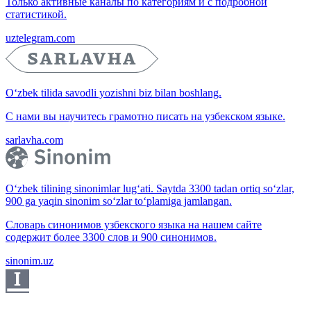
Только активные каналы по категориям и с подробной
статистикой.
uztelegram.com
O‘zbek tilida savodli yozishni biz bilan boshlang.
С нами вы научитесь грамотно писать на узбекском языке.
sarlavha.com
O‘zbek tilining sinonimlar lug‘ati. Saytda 3300 tadan ortiq so‘zlar,
900 ga yaqin sinonim so‘zlar to‘plamiga jamlangan.
Словарь синонимов узбекского языка на нашем сайте
содержит более 3300 слов и 900 синонимов.
sinonim.uz