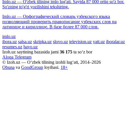
Imlo.uz — O'zbek tilining imlo lug'ati. Saytda 87 000 ortiq so'z bor.
So'zning to'g'ri yozilishini tekshiring.
Imlo.uz — Орфографический словарь узбекского языка
позволяющий проверить правописание узбекских слов на
латинице и кириллице. В базе более 87 000 слов.
imlo.uz
ibora.uz
salsa.uz
skripka.uz
slovo.uz
television.uz
vatt.uz
iboralar.uz
resumes.uz
havo.uz
Izoh.uz saytining bazasida jami
36 175
ta so‘z bor
Aloqa
Telegram
© Izoh.uz — O‘zbek tilining izohli lug‘ati, 2014–2026
Obuna
va
GoodGroup
loyihasi.
18+