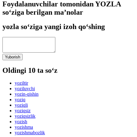
Foydalanuvchilar tomonidan YOZLA
so‘ziga berilgan ma’nolar
yozla so‘ziga yangi izoh qo‘shing
Yuborish
Oldingi 10 ta so‘z
yoziltir
yoziluvchi
yozin-qishin
yoziq
yoziqli
yoziqsiz
yoziqsizlik
yozish
yozishma
yozishmabozlik