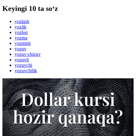
Keyingi 10 ta so‘z
yozlash
yozlik
yozloq
yozma
yozmish
yozuv
yozuv-chizuv
yozuvli
yozuvchi
yozuvchilik