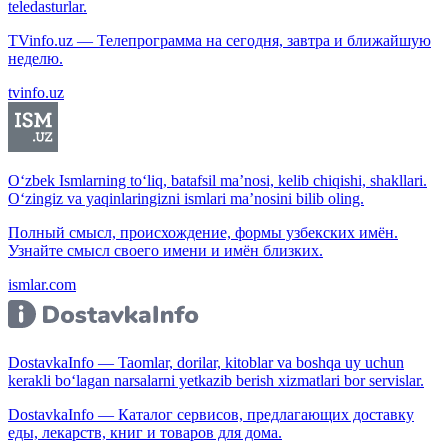
teledasturlar.
TVinfo.uz — Телепрограмма на сегодня, завтра и ближайшую
неделю.
tvinfo.uz
O‘zbek Ismlarning to‘liq, batafsil ma’nosi, kelib chiqishi, shakllari.
O‘zingiz va yaqinlaringizni ismlari ma’nosini bilib oling.
Полный смысл, происхождение, формы узбекских имён.
Узнайте смысл своего имени и имён близких.
ismlar.com
DostavkaInfo — Taomlar, dorilar, kitoblar va boshqa uy uchun
kerakli bo‘lagan narsalarni yetkazib berish xizmatlari bor servislar.
DostavkaInfo — Каталог сервисов, предлагающих доставку
еды, лекарств, книг и товаров для дома.