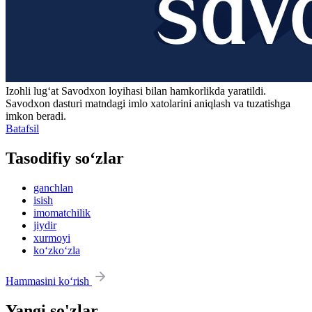
Izohli lugʻat
Savodxon
loyihasi bilan hamkorlikda yaratildi.
Savodxon dasturi matndagi imlo xatolarini aniqlash va tuzatishga
imkon beradi.
Batafsil
Tasodifiy so‘zlar
ganchlan
isish
imomatchilik
jiydir
xurmoyi
ko‘zko‘zla
Hammasini ko‘rish
Yangi so'zlar