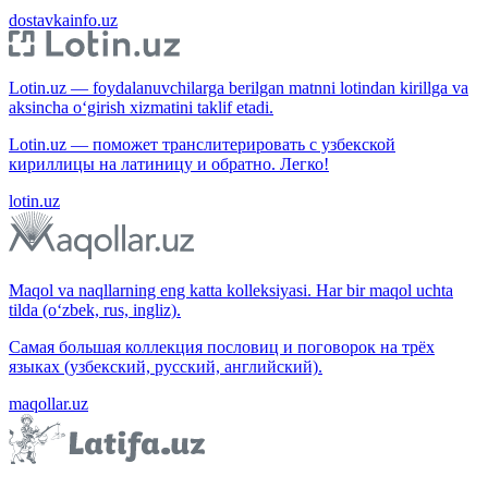
dostavkainfo.uz
Lotin.uz — foydalanuvchilarga berilgan matnni lotindan kirillga va
aksincha o‘girish xizmatini taklif etadi.
Lotin.uz — поможет транслитерировать с узбекской
кириллицы на латиницу и обратно. Легко!
lotin.uz
Maqol va naqllarning eng katta kolleksiyasi. Har bir maqol uchta
tilda (o‘zbek, rus, ingliz).
Самая большая коллекция пословиц и поговорок на трёх
языках (узбекский, русский, английский).
maqollar.uz