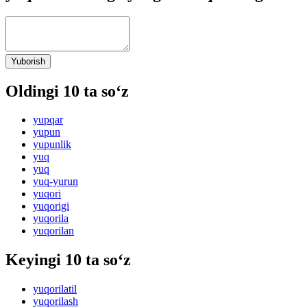
Yuborish
Oldingi 10 ta so‘z
yupqar
yupun
yupunlik
yuq
yuq
yuq-yurun
yuqori
yuqorigi
yuqorila
yuqorilan
Keyingi 10 ta so‘z
yuqorilatil
yuqorilash