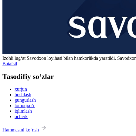
Izohli lugʻat
Savodxon
loyihasi bilan hamkorlikda yaratildi. Savodxon
Batafsil
Tasodifiy so‘zlar
xurjun
boshlash
gungurlash
tomoqxo‘r
iqlimlash
ocherk
Hammasini ko‘rish