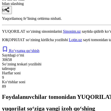
bilan ulashing
fe’l
Yuqorilamoq feʼlining orttirma nisbati.
YUQORILAT
so‘zining sinonimlarini
Sinonim.uz
saytida qidirib ko‘
ЮҚОРИЛАТ
so‘zining kirillcha yozilishi
Lotin.uz
sayti tomonidan t
Ro‘yxatga qo‘shish
Saytdagi o‘rni
30658
So‘zning teskari yozilishi
taliroquy
Harflar soni
9
Ko‘rishlar soni
89
Foydalanuvchilar tomonidan YUQORILAT 
yuqorilat so‘ziga yangi izoh qo‘shing