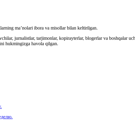
arning ma’nolari ibora va misollar bilan keltirilgan.
hilar, jurnalistlar, tarjimonlar, kopirayterlar, blogerlar va boshqalar u
ini hukmingizga havola qilgan.
.
еделю.