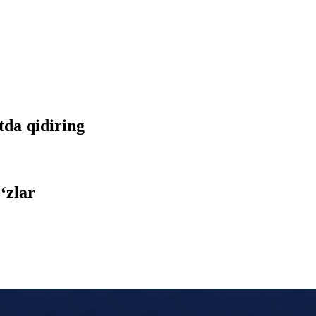
etda qidiring
‘zlar