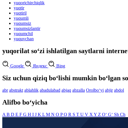
yuqorichirchiqlik
yuqtir
yuqtiril
yuqumli
yuqumsiz
yuqumsizlantir
yuqumchil
yuquvchan
yuqorilat so‘zi ishlatilgan saytlarni intern
Google
Яндекс
Bing
Siz uchun qiziq bo‘lishi mumkin bo‘lgan so
abr
abstrakt
ablahlik
abadulabad
abjaq
abzalla
Orolbo‘yi
abjir
abdol
Alifbo bo‘yicha
A
B
D
E
F
G
H
I
J
K
L
M
N
O
P
Q
R
S
T
U
V
X
Y
Z
O‘
G‘
Sh
Ch