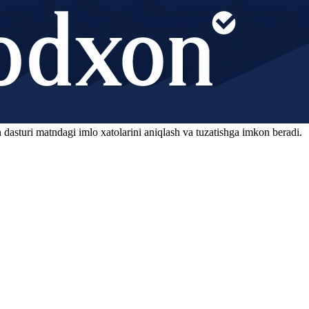
 dasturi matndagi imlo xatolarini aniqlash va tuzatishga imkon beradi.