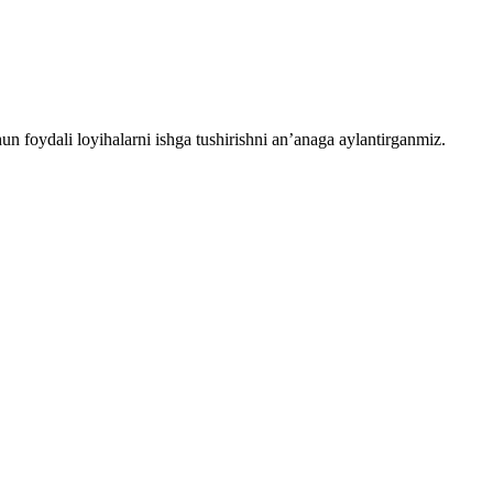
chun foydali loyihalarni ishga tushirishni an’anaga aylantirganmiz.