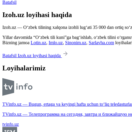
Batafsil
Izoh.uz loyihasi haqida
Izoh.uz — O‘zbek tilining xalqona izohli lug‘ati 35 000 dan ortiq so‘zl
Yillar davomida “O‘zbek tili kuni”ga bag‘ishlab, o‘zbek tilini o‘rganuvc
Bizning jamoa
Lotin.uz
,
Imlo.uz
,
Sinonim.uz
,
Sarlavha.com
loyihalar
Batafsil Izoh.uz loyihasi haqida
Loyihalarimiz
TVinfo.uz — Bugun, ertaga va keyingi hafta uchun to‘liq teledasturlar
TVinfo.uz — Телепрограмма на сегодня, завтра и ближайшую н
tvinfo.uz