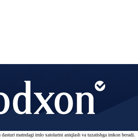
 dasturi matndagi imlo xatolarini aniqlash va tuzatishga imkon beradi.