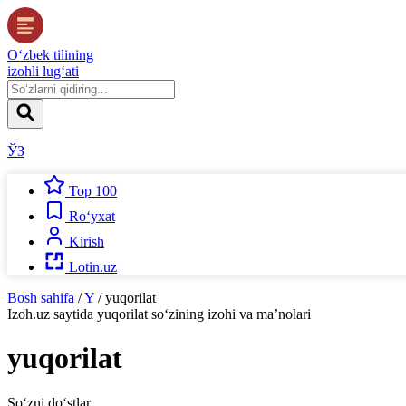
O‘zbek tilining
izohli lug‘ati
ЎЗ
Top 100
Ro‘yxat
Kirish
Lotin.uz
Bosh sahifa
/
Y
/
yuqorilat
Izoh.uz
saytida
yuqorilat
so‘zining izohi va ma’nolari
yuqorilat
So‘zni do‘stlar