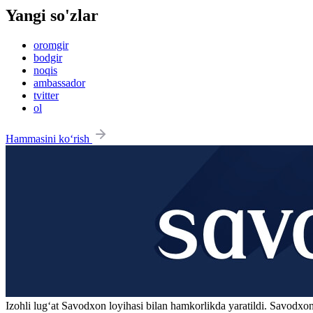
Yangi so'zlar
oromgir
bodgir
noqis
ambassador
tvitter
ol
Hammasini ko‘rish
Izohli lugʻat
Savodxon
loyihasi bilan hamkorlikda yaratildi. Savodxon