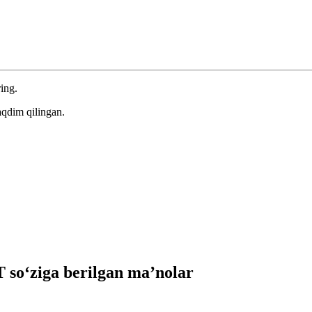
ring.
aqdim qilingan.
so‘ziga berilgan ma’nolar