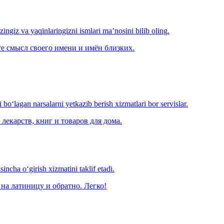
‘zingiz va yaqinlaringizni ismlari ma’nosini bilib oling.
е смысл своего имени и имён близких.
o‘lagan narsalarni yetkazib berish xizmatlari bor servislar.
лекарств, книг и товаров для дома.
ncha o‘girish xizmatini taklif etadi.
на латиницу и обратно. Легко!