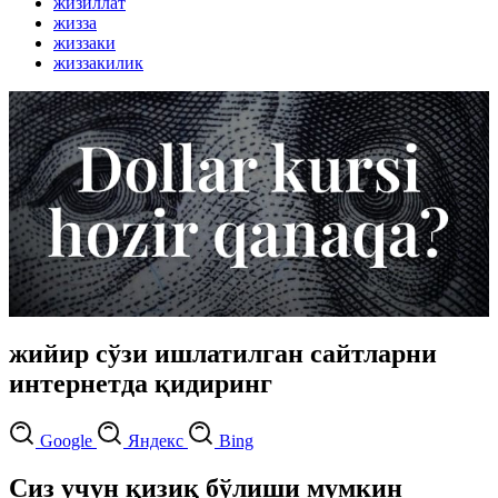
жизиллат
жизза
жиззаки
жиззакилик
жийир сўзи ишлатилган сайтларни
интернетда қидиринг
Google
Яндекс
Bing
Сиз учун қизиқ бўлиши мумкин