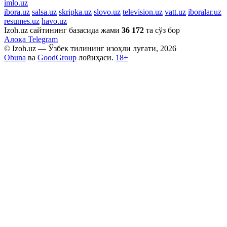
imlo.uz
ibora.uz
salsa.uz
skripka.uz
slovo.uz
television.uz
vatt.uz
iboralar.uz
resumes.uz
havo.uz
Izoh.uz сайтининг базасида жами
36 172
та сўз бор
Алоқа
Telegram
© Izoh.uz — Ўзбек тилининг изоҳли луғати, 2026
Obuna
ва
GoodGroup
лойиҳаси.
18+