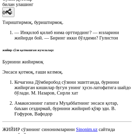
билан улашинг
феъл
Тириштирмоқ, буриштирмоқ.
— Инқилоб қилиб нима орттирдинг? — юзларини
жийирди бой. — Биринг икки бўлдими?
Гулистон
жийир
сўзи қатнашган жумлалар:
Бурнини жийирмоқ
Энсаси қотмоқ, ғаши келмоқ.
Кечагина Дўмбиробод сўзини эшитганда, бурнини
жийирган кишилар бугун унинг ҳусн-латофатига шайдо
бўлади.
М. Назаров, Сирли хат
Амакисининг гапига Муҳаббатнинг энсаси қотар,
баъзан сездирмай, бурнини жийириб қўяр эди.
В.
Ғофуров, Вафодор
ЖИЙИР
сўзининг синонимларини
Sinonim.uz
сайтида