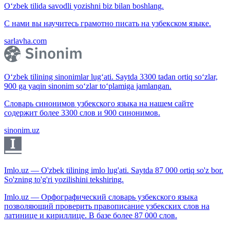
O‘zbek tilida savodli yozishni biz bilan boshlang.
С нами вы научитесь грамотно писать на узбекском языке.
sarlavha.com
O‘zbek tilining sinonimlar lug‘ati. Saytda 3300 tadan ortiq so‘zlar,
900 ga yaqin sinonim so‘zlar to‘plamiga jamlangan.
Словарь синонимов узбекского языка на нашем сайте
содержит более 3300 слов и 900 синонимов.
sinonim.uz
Imlo.uz — O'zbek tilining imlo lug'ati. Saytda 87 000 ortiq so'z bor.
So'zning to'g'ri yozilishini tekshiring.
Imlo.uz — Орфографический словарь узбекского языка
позволяющий проверить правописание узбекских слов на
латинице и кириллице. В базе более 87 000 слов.