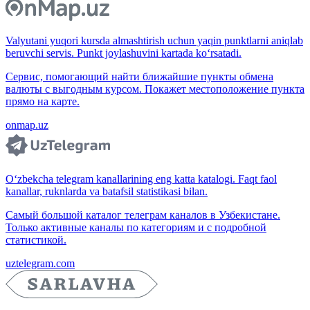
Valyutani yuqori kursda almashtirish uchun yaqin punktlarni aniqlab
beruvchi servis. Punkt joylashuvini kartada ko‘rsatadi.
Сервис, помогающий найти ближайшие пункты обмена
валюты с выгодным курсом. Покажет местоположение пункта
прямо на карте.
onmap.uz
O‘zbekcha telegram kanallarining eng katta katalogi. Faqt faol
kanallar, ruknlarda va batafsil statistikasi bilan.
Самый большой каталог телеграм каналов в Узбекистане.
Только активные каналы по категориям и с подробной
статистикой.
uztelegram.com