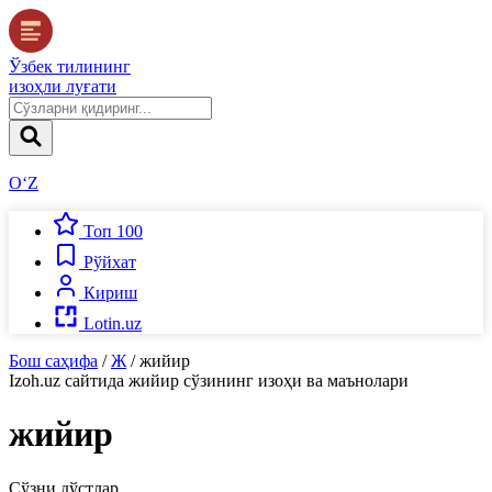
Ўзбек тилининг
изоҳли луғати
O‘Z
Топ 100
Рўйхат
Кириш
Lotin.uz
Бош саҳифа
/
Ж
/
жийир
Izoh.uz
сайтида
жийир
сўзининг изоҳи ва маънолари
жийир
Сўзни дўстлар