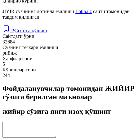
қидириб кўринг.
JIYIR
сўзининг лотинча ёзилиши
Lotin.uz
сайти томонидан
тақдим қилинган.
Рўйхатга қўшиш
Сайтдаги ўрни
32684
Сўзнинг тескари ёзилиши
рийиж
Ҳарфлар сони
5
Кўришлар сони
244
Фойдаланувчилар томонидан ЖИЙИР
сўзига берилган маънолар
жийир сўзига янги изоҳ қўшинг