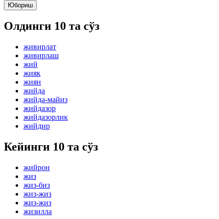
Юбориш
Олдинги 10 та сўз
живирлат
живирлаш
жий
жияк
жиян
жийда
жийда-майиз
жийдазор
жийдазорлик
жийдир
Кейинги 10 та сўз
жийрон
жиз
жиз-биз
жиз-жиз
жиз-жиз
жизилла