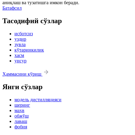
аниқлаш ва тузатишга имкон беради.
Батафсил
Тасодифий сўзлар
исботсиз
уздир
зувла
кўтаринкилик
хасм
унсур
Ҳаммасини кўриш
Янги сўзлар
модель дистилляцияси
шеринг
маҳв
обжўш
лаваш
фобия