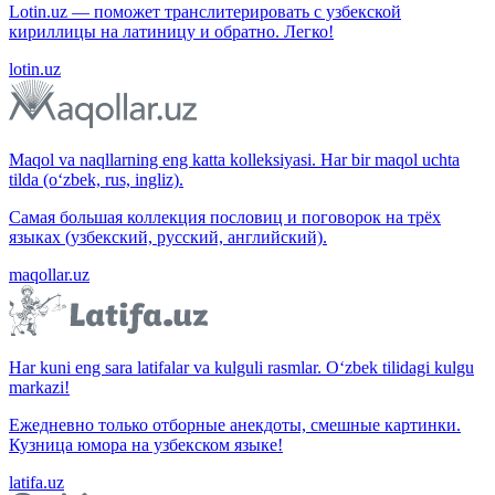
Lotin.uz — поможет транслитерировать с узбекской
кириллицы на латиницу и обратно. Легко!
lotin.uz
Maqol va naqllarning eng katta kolleksiyasi. Har bir maqol uchta
tilda (o‘zbek, rus, ingliz).
Самая большая коллекция пословиц и поговорок на трёх
языках (узбекский, русский, английский).
maqollar.uz
Har kuni eng sara latifalar va kulguli rasmlar. O‘zbek tilidagi kulgu
markazi!
Ежедневно только отборные анекдоты, смешные картинки.
Кузница юмора на узбекском языке!
latifa.uz