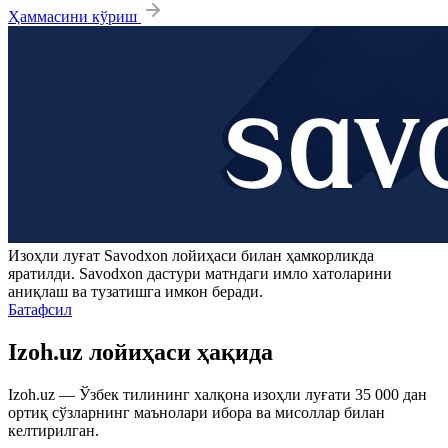
Ҳаммасини кўриш
Изоҳли луғат
Savodxon
лойиҳаси билан ҳамкорликда
яратилди.
Savodxon
дастури матндаги имло хатоларини
аниқлаш ва тузатишга имкон беради.
Батафсил
Izoh.uz лойиҳаси ҳақида
Izoh.uz — Ўзбек тилининг халқона изоҳли луғати 35 000 дан
ортиқ сўзларнинг маънолари ибора ва мисоллар билан
келтирилган.