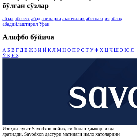
бўлган сўзлар
абзал
абссесс
абад
ачинарли
аълочилик
абстракция
аблаҳ
абадийлаштирил
Уран
Алифбо бўйича
А
Б
В
Г
Д
Е
Ж
З
И
Й
К
Л
М
Н
О
П
Р
С
Т
У
Ф
Х
Ц
Ч
Ш
Э
Ю
Я
Ў
Қ
Ғ
Ҳ
Изоҳли луғат
Savodxon
лойиҳаси билан ҳамкорликда
яратилди.
Savodxon
дастури матндаги имло хатоларини