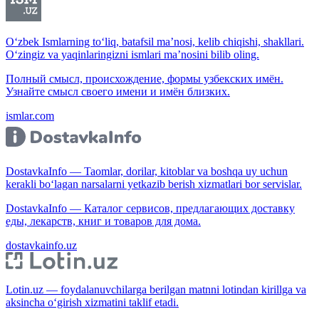
O‘zbek Ismlarning to‘liq, batafsil ma’nosi, kelib chiqishi, shakllari.
O‘zingiz va yaqinlaringizni ismlari ma’nosini bilib oling.
Полный смысл, происхождение, формы узбекских имён.
Узнайте смысл своего имени и имён близких.
ismlar.com
DostavkaInfo — Taomlar, dorilar, kitoblar va boshqa uy uchun
kerakli bo‘lagan narsalarni yetkazib berish xizmatlari bor servislar.
DostavkaInfo — Каталог сервисов, предлагающих доставку
еды, лекарств, книг и товаров для дома.
dostavkainfo.uz
Lotin.uz — foydalanuvchilarga berilgan matnni lotindan kirillga va
aksincha o‘girish xizmatini taklif etadi.