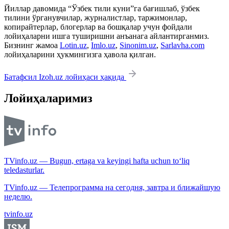
Йиллар давомида “Ўзбек тили куни”га бағишлаб, ўзбек
тилини ўрганувчилар, журналистлар, таржимонлар,
копирайтерлар, блогерлар ва бошқалар учун фойдали
лойиҳаларни ишга туширишни анъанага айлантирганмиз.
Бизнинг жамоа
Lotin.uz
,
Imlo.uz
,
Sinonim.uz
,
Sarlavha.com
лойиҳаларини ҳукмингизга ҳавола қилган.
Батафсил Izoh.uz лойиҳаси ҳақида
Лойиҳаларимиз
TVinfo.uz — Bugun, ertaga va keyingi hafta uchun to‘liq
teledasturlar.
TVinfo.uz — Телепрограмма на сегодня, завтра и ближайшую
неделю.
tvinfo.uz