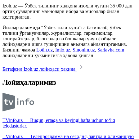
Izoh.uz — Ўзбек тилининг халқона изоҳли луғати 35 000 дан
ортиқ сўзларнинг маънолари ибора ва мисоллар билан
келтирилган.
Йиллар давомида “Ўзбек тили куни”га бағишлаб, ўзбек
тилини ўрганувчилар, журналистлар, таржимонлар,
копирайтерлар, блогерлар ва бошқалар учун фойдали
лойиҳаларни ишга туширишни анъанага айлантирганмиз.
Бизнинг жамоа
Lotin.uz
,
Imlo.uz
,
Sinonim.uz
,
Sarlavha.com
лойиҳаларини ҳукмингизга ҳавола қилган.
Батафсил Izoh.uz лойиҳаси ҳақида
Лойиҳаларимиз
TVinfo.uz — Bugun, ertaga va keyingi hafta uchun to‘liq
teledasturlar.
TVinfo.uz — Телепрограмма на сегодня, завтра и ближайшую