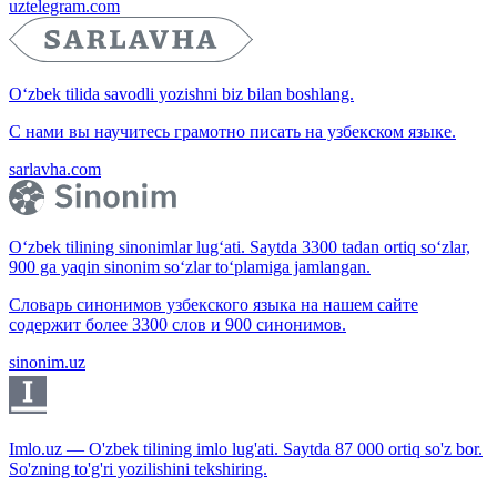
uztelegram.com
O‘zbek tilida savodli yozishni biz bilan boshlang.
С нами вы научитесь грамотно писать на узбекском языке.
sarlavha.com
O‘zbek tilining sinonimlar lug‘ati. Saytda 3300 tadan ortiq so‘zlar,
900 ga yaqin sinonim so‘zlar to‘plamiga jamlangan.
Словарь синонимов узбекского языка на нашем сайте
содержит более 3300 слов и 900 синонимов.
sinonim.uz
Imlo.uz — O'zbek tilining imlo lug'ati. Saytda 87 000 ortiq so'z bor.
So'zning to'g'ri yozilishini tekshiring.