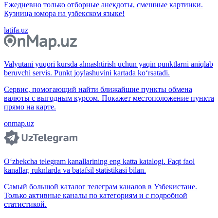
Ежедневно только отборные анекдоты, смешные картинки.
Кузница юмора на узбекском языке!
latifa.uz
Valyutani yuqori kursda almashtirish uchun yaqin punktlarni aniqlab
beruvchi servis. Punkt joylashuvini kartada ko‘rsatadi.
Сервис, помогающий найти ближайшие пункты обмена
валюты с выгодным курсом. Покажет местоположение пункта
прямо на карте.
onmap.uz
O‘zbekcha telegram kanallarining eng katta katalogi. Faqt faol
kanallar, ruknlarda va batafsil statistikasi bilan.
Самый большой каталог телеграм каналов в Узбекистане.
Только активные каналы по категориям и с подробной
статистикой.