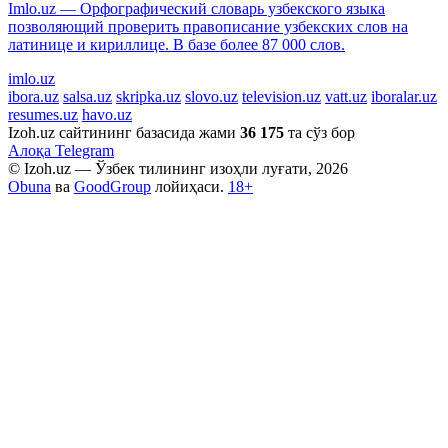
Imlo.uz — Орфографический словарь узбекского языка
позволяющий проверить правописание узбекских слов на
латинице и кириллице. В базе более 87 000 слов.
imlo.uz
ibora.uz
salsa.uz
skripka.uz
slovo.uz
television.uz
vatt.uz
iboralar.uz
resumes.uz
havo.uz
Izoh.uz сайтининг базасида жами
36 175
та сўз бор
Алоқа
Telegram
© Izoh.uz — Ўзбек тилининг изоҳли луғати, 2026
Obuna
ва
GoodGroup
лойиҳаси.
18+