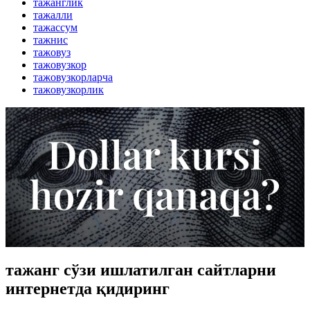
тажанглик
тажалли
тажассум
тажнис
тажовуз
тажовузкор
тажовузкорларча
тажовузкорлик
тажанг сўзи ишлатилган сайтларни
интернетда қидиринг