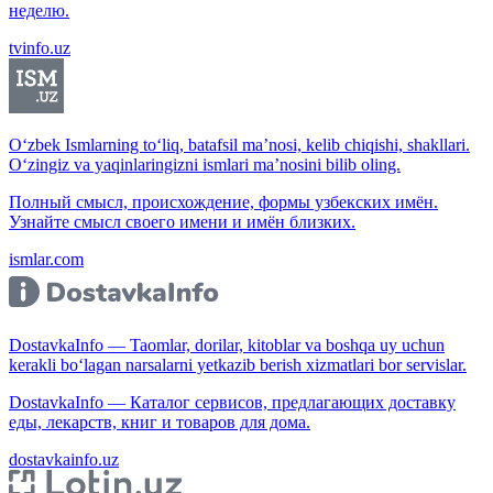
неделю.
tvinfo.uz
O‘zbek Ismlarning to‘liq, batafsil ma’nosi, kelib chiqishi, shakllari.
O‘zingiz va yaqinlaringizni ismlari ma’nosini bilib oling.
Полный смысл, происхождение, формы узбекских имён.
Узнайте смысл своего имени и имён близких.
ismlar.com
DostavkaInfo — Taomlar, dorilar, kitoblar va boshqa uy uchun
kerakli bo‘lagan narsalarni yetkazib berish xizmatlari bor servislar.
DostavkaInfo — Каталог сервисов, предлагающих доставку
еды, лекарств, книг и товаров для дома.
dostavkainfo.uz