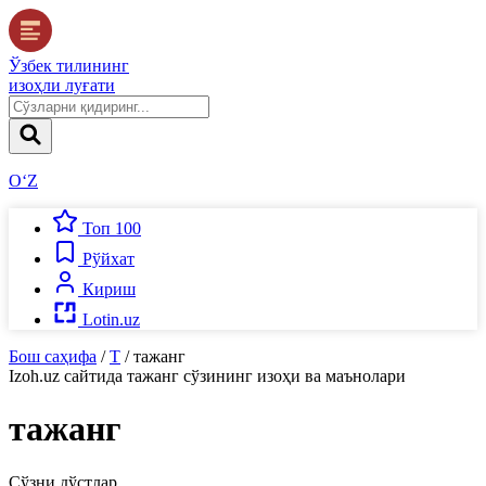
Ўзбек тилининг
изоҳли луғати
O‘Z
Топ 100
Рўйхат
Кириш
Lotin.uz
Бош саҳифа
/
Т
/
тажанг
Izoh.uz
сайтида
тажанг
сўзининг изоҳи ва маънолари
тажанг
Сўзни дўстлар