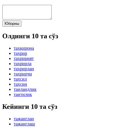
Юбориш
Олдинги 10 та сўз
таҳқирона
таҳрир
таҳририят
таҳрирла
таҳрирлан
таҳрирчи
таҳсил
таҳсин
таиландлик
таитилик
Кейинги 10 та сўз
тажанглан
тажанглаш