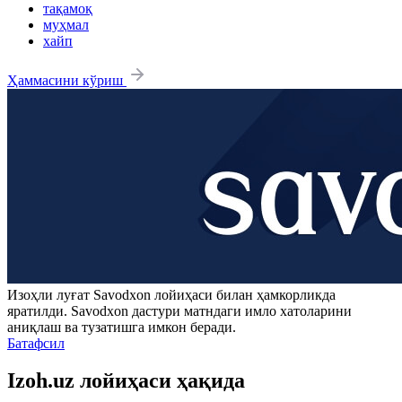
тақамоқ
муҳмал
хайп
Ҳаммасини кўриш
Изоҳли луғат
Savodxon
лойиҳаси билан ҳамкорликда
яратилди.
Savodxon
дастури матндаги имло хатоларини
аниқлаш ва тузатишга имкон беради.
Батафсил
Izoh.uz лойиҳаси ҳақида