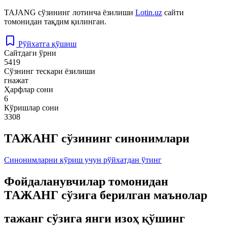
TAJANG
сўзининг лотинча ёзилиши
Lotin.uz
сайти
томонидан тақдим қилинган.
Рўйхатга қўшиш
Сайтдаги ўрни
5419
Сўзнинг тескари ёзилиши
гнажат
Ҳарфлар сони
6
Кўришлар сони
3308
ТАЖАНГ сўзининг синонимлари
Синонимларни кўриш учун рўйхатдан ўтинг
Фойдаланувчилар томонидан
ТАЖАНГ сўзига берилган маънолар
тажанг сўзига янги изоҳ қўшинг