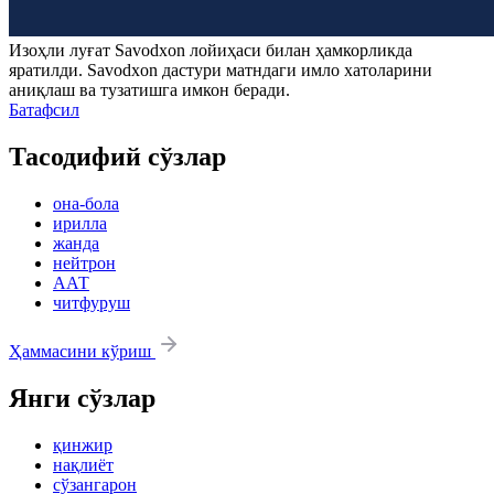
Изоҳли луғат
Savodxon
лойиҳаси билан ҳамкорликда
яратилди.
Savodxon
дастури матндаги имло хатоларини
аниқлаш ва тузатишга имкон беради.
Батафсил
Тасодифий сўзлар
она-бола
ирилла
жанда
нейтрон
ААТ
читфуруш
Ҳаммасини кўриш
Янги сўзлар
қинжир
нақлиёт
сўзангарон