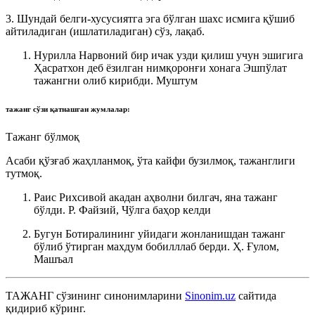
3. Шундай белги-хусусиятга эга бўлган шахс исмига қўшиб
айтиладиган (ишлатиладиган) сўз, лақаб.
Нурилла Нарвоний бир ичак узди қилиш учун эшигига
Ҳасратхон деб ёзилган нимқоронғи хонага Эшпўлат
тажангни олиб кирибди.
Муштум
тажанг
сўзи қатнашган жумлалар:
Тажанг бўлмоқ
Асаби қўзғаб жаҳлланмоқ, ўта кайфи бузилмоқ, тажанглиги
тутмоқ.
Раис Рихсивой акадан аҳволни билгач, яна тажанг
бўлди.
Р. Файзий, Чўлга баҳор келди
Бугун Ботиралининг уйидаги жонланишдан тажанг
бўлиб ўтирган махдум бобилллаб берди.
Ҳ. Ғулом,
Машъал
ТАЖАНГ
сўзининг синонимларини
Sinonim.uz
сайтида
қидириб кўринг.