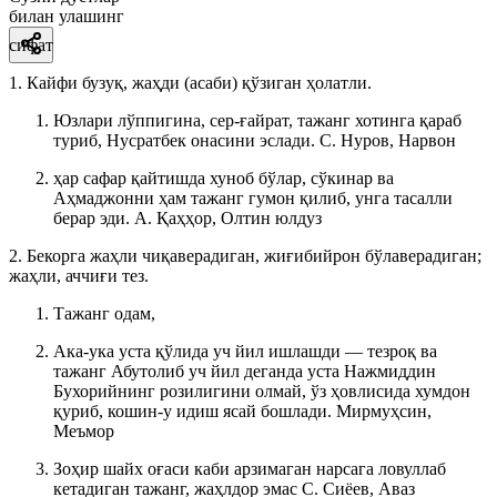
билан улашинг
сифат
1. Кайфи бузуқ, жаҳди (асаби) қўзиган ҳолатли.
Юзлари лўппигина, сер-ғайрат, тажанг хотинга қараб
туриб, Нусратбек онасини эслади.
С. Нуров, Нарвон
ҳар сафар қайтишда хуноб бўлар, сўкинар ва
Аҳмаджонни ҳам тажанг гумон қилиб, унга тасалли
берар эди.
А. Қаҳҳор, Олтин юлдуз
2. Бекорга жаҳли чиқаверадиган, жиғибийрон бўлаверадиган;
жаҳли, аччиғи тез.
Тажанг одам,
Ака-ука уста қўлида уч йил ишлашди — тезроқ ва
тажанг Абутолиб уч йил деганда уста Нажмиддин
Бухорийнинг розилигини олмай, ўз ҳовлисида хумдон
қуриб, кошин-у идиш ясай бошлади.
Мирмуҳсин,
Меъмор
Зоҳир шайх оғаси каби арзимаган нарсага ловуллаб
кетадиган тажанг, жаҳлдор эмас
С. Сиёев, Аваз