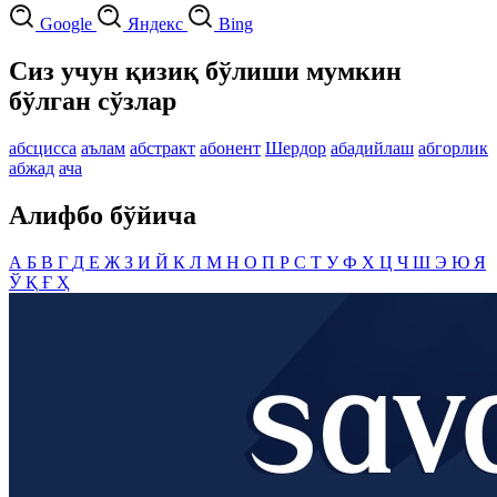
Google
Яндекс
Bing
Сиз учун қизиқ бўлиши мумкин
бўлган сўзлар
абсцисса
аълам
абстракт
абонент
Шердор
абадийлаш
абгорлик
абжад
ача
Алифбо бўйича
А
Б
В
Г
Д
Е
Ж
З
И
Й
К
Л
М
Н
О
П
Р
С
Т
У
Ф
Х
Ц
Ч
Ш
Э
Ю
Я
Ў
Қ
Ғ
Ҳ