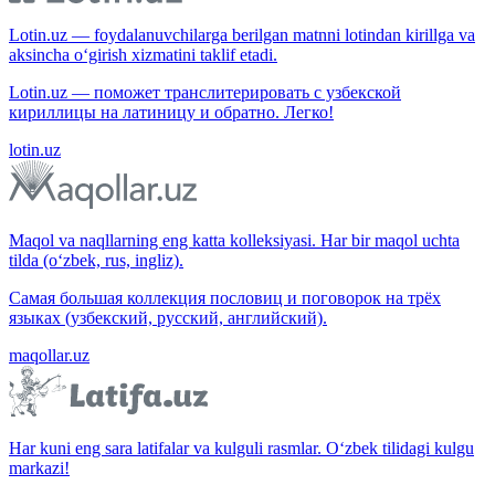
Lotin.uz — foydalanuvchilarga berilgan matnni lotindan kirillga va
aksincha o‘girish xizmatini taklif etadi.
Lotin.uz — поможет транслитерировать с узбекской
кириллицы на латиницу и обратно. Легко!
lotin.uz
Maqol va naqllarning eng katta kolleksiyasi. Har bir maqol uchta
tilda (o‘zbek, rus, ingliz).
Самая большая коллекция пословиц и поговорок на трёх
языках (узбекский, русский, английский).
maqollar.uz
Har kuni eng sara latifalar va kulguli rasmlar. O‘zbek tilidagi kulgu
markazi!