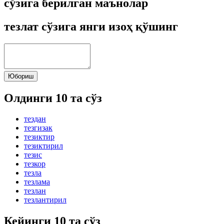
сўзига берилган маънолар
тезлат сўзига янги изоҳ қўшинг
Юбориш
Олдинги 10 та сўз
тездан
тезгизак
тезиктир
тезиктирил
тезис
тезкор
тезла
тезлама
тезлан
тезлантирил
Кейинги 10 та сўз