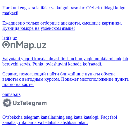
Har kuni eng sara latifalar va kulguli rasmlar. O‘zbek tilidagi kulgu
markazi!
Ежедневно только отборные анекдоты, смешные картинки.
Кузница юмора на узбекском языке!
latifa.uz
Valyutani yuqori kursda almashtirish uchun yaqin punktlarni aniqlab
beruvchi servis. Punkt joylashuvini kartada ko‘rsatadi.
Сервис, помогающий найти ближайшие пункты обмена
валюты с выгодным курсом. Покажет местоположение пункта
прямо на карте.
onmap.uz
O‘zbekcha telegram kanallarining eng katta katalogi. Faqt faol
kanallar, ruknlarda va batafsil statistikasi bilan.