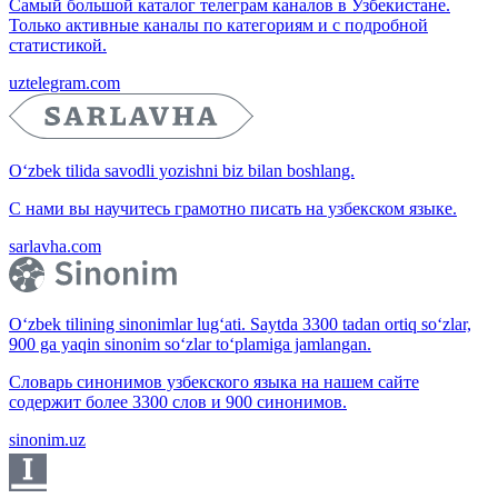
Самый большой каталог телеграм каналов в Узбекистане.
Только активные каналы по категориям и с подробной
статистикой.
uztelegram.com
O‘zbek tilida savodli yozishni biz bilan boshlang.
С нами вы научитесь грамотно писать на узбекском языке.
sarlavha.com
O‘zbek tilining sinonimlar lug‘ati. Saytda 3300 tadan ortiq so‘zlar,
900 ga yaqin sinonim so‘zlar to‘plamiga jamlangan.
Словарь синонимов узбекского языка на нашем сайте
содержит более 3300 слов и 900 синонимов.
sinonim.uz