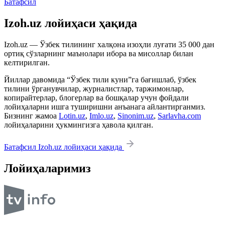
Батафсил
Izoh.uz лойиҳаси ҳақида
Izoh.uz — Ўзбек тилининг халқона изоҳли луғати 35 000 дан
ортиқ сўзларнинг маънолари ибора ва мисоллар билан
келтирилган.
Йиллар давомида “Ўзбек тили куни”га бағишлаб, ўзбек
тилини ўрганувчилар, журналистлар, таржимонлар,
копирайтерлар, блогерлар ва бошқалар учун фойдали
лойиҳаларни ишга туширишни анъанага айлантирганмиз.
Бизнинг жамоа
Lotin.uz
,
Imlo.uz
,
Sinonim.uz
,
Sarlavha.com
лойиҳаларини ҳукмингизга ҳавола қилган.
Батафсил Izoh.uz лойиҳаси ҳақида
Лойиҳаларимиз