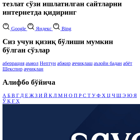
тезлат сўзи ишлатилган сайтларни
интернетда қидиринг
Google
Яндекс
Bing
Сиз учун қизиқ бўлиши мумкин
бўлган сўзлар
аберрация
аъмол
Нептун
абжир
аччиқлаш
аъзойи бадан
абёт
Шекспир
аччиқлан
Алифбо бўйича
А
Б
В
Г
Д
Е
Ж
З
И
Й
К
Л
М
Н
О
П
Р
С
Т
У
Ф
Х
Ц
Ч
Ш
Э
Ю
Я
Ў
Қ
Ғ
Ҳ