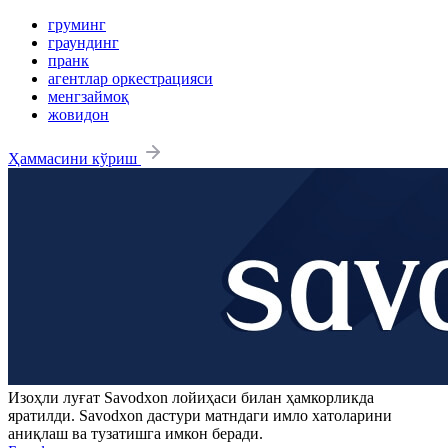
груминг
граундинг
пранк
агентлар оркестрацияси
менгзаймоқ
жовидон
Ҳаммасини кўриш
Изоҳли луғат
Savodxon
лойиҳаси билан ҳамкорликда
яратилди.
Savodxon
дастури матндаги имло хатоларини
аниқлаш ва тузатишга имкон беради.