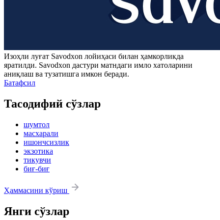
Изоҳли луғат
Savodxon
лойиҳаси билан ҳамкорликда
яратилди.
Savodxon
дастури матндаги имло хатоларини
аниқлаш ва тузатишга имкон беради.
Батафсил
Тасодифий сўзлар
шумтол
масхарали
ишончсизлик
экзотика
тикувчи
биғ-биғ
Ҳаммасини кўриш
Янги сўзлар