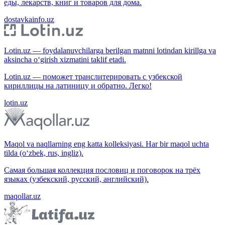
еды, лекарств, книг и товаров для дома.
dostavkainfo.uz
Lotin.uz — foydalanuvchilarga berilgan matnni lotindan kirillga va
aksincha o‘girish xizmatini taklif etadi.
Lotin.uz — поможет транслитерировать с узбекской
кириллицы на латиницу и обратно. Легко!
lotin.uz
Maqol va naqllarning eng katta kolleksiyasi. Har bir maqol uchta
tilda (o‘zbek, rus, ingliz).
Самая большая коллекция пословиц и поговорок на трёх
языках (узбекский, русский, английский).
maqollar.uz