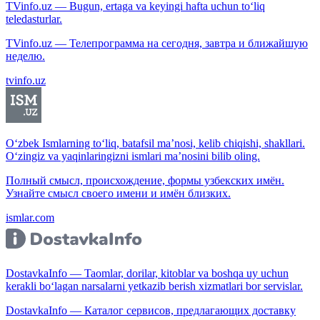
TVinfo.uz — Bugun, ertaga va keyingi hafta uchun to‘liq
teledasturlar.
TVinfo.uz — Телепрограмма на сегодня, завтра и ближайшую
неделю.
tvinfo.uz
O‘zbek Ismlarning to‘liq, batafsil ma’nosi, kelib chiqishi, shakllari.
O‘zingiz va yaqinlaringizni ismlari ma’nosini bilib oling.
Полный смысл, происхождение, формы узбекских имён.
Узнайте смысл своего имени и имён близких.
ismlar.com
DostavkaInfo — Taomlar, dorilar, kitoblar va boshqa uy uchun
kerakli bo‘lagan narsalarni yetkazib berish xizmatlari bor servislar.
DostavkaInfo — Каталог сервисов, предлагающих доставку