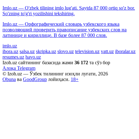
Imlo.uz — O'zbek tilining imlo lug'ati. Saytda 87 000 ortiq so'z bor.
So'zning to'g'ri yozilishini tekshiring.
Imlo.uz — Орфографический словарь узбекского языка
позволяющий проверить правописание узбекских слов на
латинице и кириллице. В базе более 87 000 слов.
imlo.uz
ibora.uz
salsa.uz
skripka.uz
slovo.uz
television.uz
vatt.uz
iboralar.uz
resumes.uz
havo.uz
Izoh.uz сайтининг базасида жами
36 172
та сўз бор
Алоқа
Telegram
© Izoh.uz — Ўзбек тилининг изоҳли луғати, 2026
Obuna
ва
GoodGroup
лойиҳаси.
18+