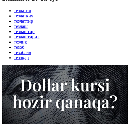
тезлатил
тезлаткич
тезлаттир
тезлаш
тезлаштир
тезлаштирил
тезлик
тезоб
тезоблан
тезоқар