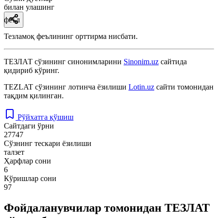
билан улашинг
феъл
Тезламоқ феълининг орттирма нисбати.
ТЕЗЛАТ
сўзининг синонимларини
Sinonim.uz
сайтида
қидириб кўринг.
TEZLAT
сўзининг лотинча ёзилиши
Lotin.uz
сайти томонидан
тақдим қилинган.
Рўйхатга қўшиш
Сайтдаги ўрни
27747
Сўзнинг тескари ёзилиши
талзет
Ҳарфлар сони
6
Кўришлар сони
97
Фойдаланувчилар томонидан ТЕЗЛАТ