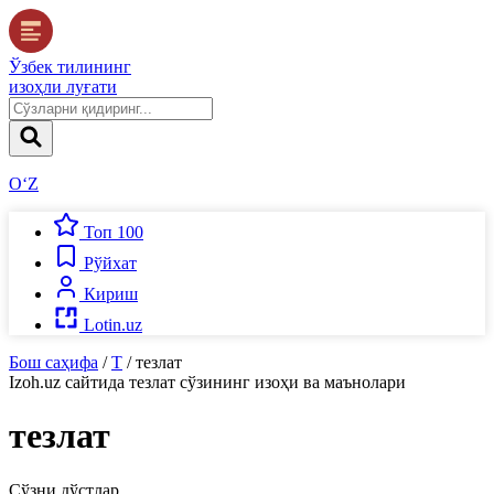
Ўзбек тилининг
изоҳли луғати
O‘Z
Топ 100
Рўйхат
Кириш
Lotin.uz
Бош саҳифа
/
Т
/
тезлат
Izoh.uz
сайтида
тезлат
сўзининг изоҳи ва маънолари
тезлат
Сўзни дўстлар