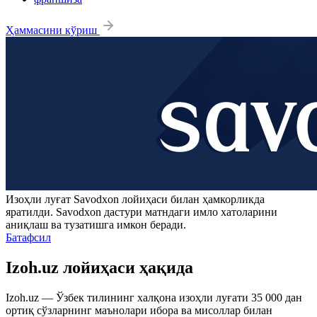
Ҳаммасини кўриш
Изоҳли луғат
Savodxon
лойиҳаси билан ҳамкорликда
яратилди.
Savodxon
дастури матндаги имло хатоларини
аниқлаш ва тузатишга имкон беради.
Батафсил
Izoh.uz лойиҳаси ҳақида
Izoh.uz — Ўзбек тилининг халқона изоҳли луғати 35 000 дан
ортиқ сўзларнинг маънолари ибора ва мисоллар билан