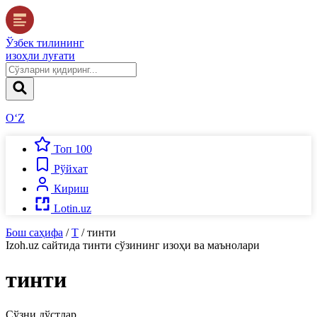
Ўзбек тилининг
изоҳли луғати
O‘Z
Топ 100
Рўйхат
Кириш
Lotin.uz
Бош саҳифа
/
Т
/
тинти
Izoh.uz
сайтида
тинти
сўзининг изоҳи ва маънолари
тинти
Сўзни дўстлар