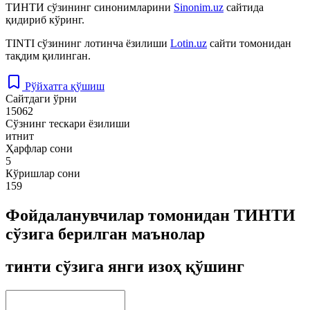
ТИНТИ
сўзининг синонимларини
Sinonim.uz
сайтида
қидириб кўринг.
TINTI
сўзининг лотинча ёзилиши
Lotin.uz
сайти томонидан
тақдим қилинган.
Рўйхатга қўшиш
Сайтдаги ўрни
15062
Сўзнинг тескари ёзилиши
итнит
Ҳарфлар сони
5
Кўришлар сони
159
Фойдаланувчилар томонидан ТИНТИ
сўзига берилган маънолар
тинти сўзига янги изоҳ қўшинг