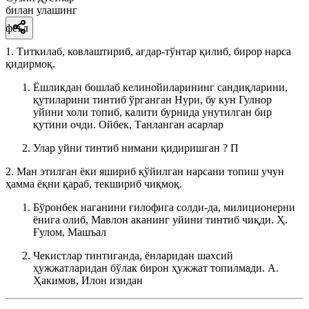
билан улашинг
феъл
1. Титкилаб, ковлаштириб, ағдар-тўнтар қилиб, бирор нарса
қидирмоқ.
Ёшликдан бошлаб келинойиларининг сандиқларини,
қутиларини тинтиб ўрганган Нури, бу кун Гулнор
уйини холи топиб, калити бурнида унутилган бир
қутини очди.
Ойбек, Танланган асарлар
Улар уйни тинтиб нимани қидиришган
? П
2. Ман этилган ёки яшириб қўйилган нарсани топиш учун
ҳамма ёқни қараб, текшириб чиқмоқ.
Бўронбек наганини ғилофига солди-да, милиционерни
ёнига олиб, Мавлон аканинг уйини тинтиб чиқди.
Ҳ.
Ғулом, Машъал
Чекистлар тинтиганда, ёнларидан шахсий
ҳужжатларидан бўлак бирон ҳужжат топилмади.
А.
Ҳакимов, Илон изидан