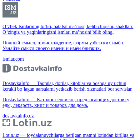
O‘zbek Ismlarning to‘liq, batafsil ma’nosi, kelib chiqishi, shakllari.
O‘zingiz va yaqinlaringizni ismlari ma’nosini bilib oling.
Полный смысл, происхождение, формы узбекских имён.
Узнайте смысл своего имени и имён близких.
ismlar.com
DostavkaInfo — Taomlar, dorilar, kitoblar va boshqa uy uchun
kerakli bo‘lagan narsalarni yetkazib berish xizmatlari bor servislar.
DostavkaInfo — Каталог сервисов, предлагающих доставку
еды, лекарств, книг и товаров для дома.
dostavkainfo.uz
Lotin.uz — foydalanuvchilarga berilgan matnni lotindan kirillga va