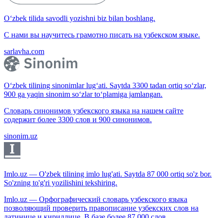
O‘zbek tilida savodli yozishni biz bilan boshlang.
С нами вы научитесь грамотно писать на узбекском языке.
sarlavha.com
O‘zbek tilining sinonimlar lug‘ati. Saytda 3300 tadan ortiq so‘zlar,
900 ga yaqin sinonim so‘zlar to‘plamiga jamlangan.
Словарь синонимов узбекского языка на нашем сайте
содержит более 3300 слов и 900 синонимов.
sinonim.uz
Imlo.uz — O'zbek tilining imlo lug'ati. Saytda 87 000 ortiq so'z bor.
So'zning to'g'ri yozilishini tekshiring.
Imlo.uz — Орфографический словарь узбекского языка
позволяющий проверить правописание узбекских слов на
латинице и кириллице. В базе более 87 000 слов.