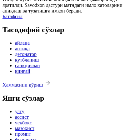
яратилди.
Savodxon
дастури матндаги имло хатоларини
аниқлаш ва тузатишга имкон беради.
Батафсил
Тасодифий сўзлар
айлана
антиқа
детонатор
қутбланиш
санкциялан
қинғай
Ҳаммасини кўриш
Янги сўзлар
улгу
ассист
чекбокс
мазохист
промпт
франшиза