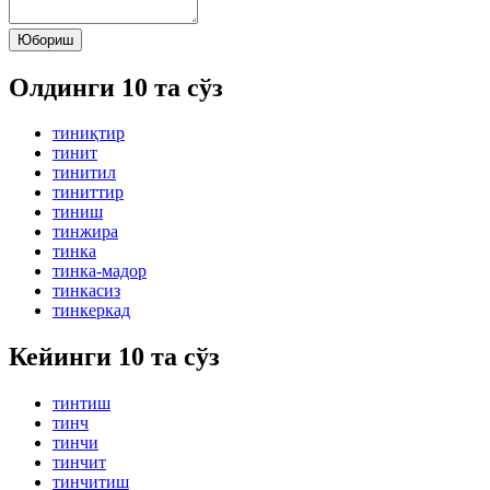
Юбориш
Олдинги 10 та сўз
тиниқтир
тинит
тинитил
тиниттир
тиниш
тинжира
тинка
тинка-мадор
тинкасиз
тинкеркад
Кейинги 10 та сўз
тинтиш
тинч
тинчи
тинчит
тинчитиш