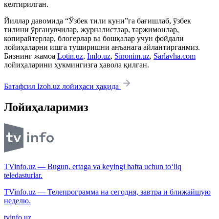
келтирилган.
Йиллар давомида “Ўзбек тили куни”га бағишлаб, ўзбек
тилини ўрганувчилар, журналистлар, таржимонлар,
копирайтерлар, блогерлар ва бошқалар учун фойдали
лойиҳаларни ишга туширишни анъанага айлантирганмиз.
Бизнинг жамоа
Lotin.uz
,
Imlo.uz
,
Sinonim.uz
,
Sarlavha.com
лойиҳаларини ҳукмингизга ҳавола қилган.
Батафсил Izoh.uz лойиҳаси ҳақида
Лойиҳаларимиз
TVinfo.uz — Bugun, ertaga va keyingi hafta uchun to‘liq
teledasturlar.
TVinfo.uz — Телепрограмма на сегодня, завтра и ближайшую
неделю.
tvinfo.uz