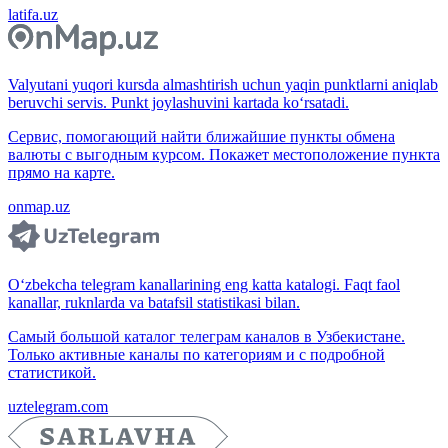
latifa.uz
Valyutani yuqori kursda almashtirish uchun yaqin punktlarni aniqlab
beruvchi servis. Punkt joylashuvini kartada ko‘rsatadi.
Сервис, помогающий найти ближайшие пункты обмена
валюты с выгодным курсом. Покажет местоположение пункта
прямо на карте.
onmap.uz
O‘zbekcha telegram kanallarining eng katta katalogi. Faqt faol
kanallar, ruknlarda va batafsil statistikasi bilan.
Самый большой каталог телеграм каналов в Узбекистане.
Только активные каналы по категориям и с подробной
статистикой.
uztelegram.com