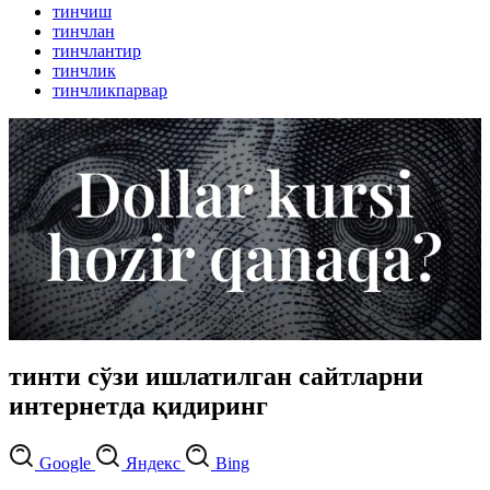
тинчиш
тинчлан
тинчлантир
тинчлик
тинчликпарвар
тинти сўзи ишлатилган сайтларни
интернетда қидиринг
Google
Яндекс
Bing