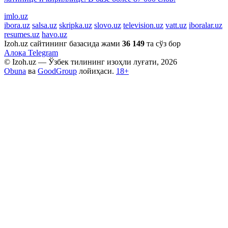
imlo.uz
ibora.uz
salsa.uz
skripka.uz
slovo.uz
television.uz
vatt.uz
iboralar.uz
resumes.uz
havo.uz
Izoh.uz сайтининг базасида жами
36 149
та сўз бор
Алоқа
Telegram
© Izoh.uz — Ўзбек тилининг изоҳли луғати, 2026
Obuna
ва
GoodGroup
лойиҳаси.
18+