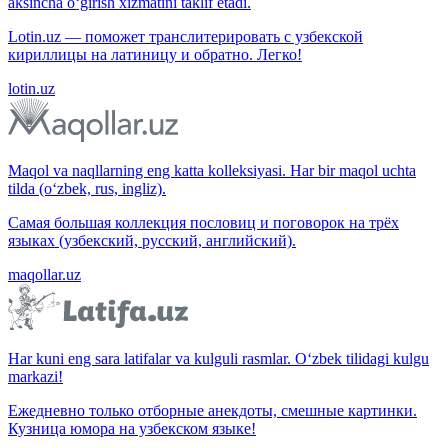
aksincha o‘girish xizmatini taklif etadi.
Lotin.uz — поможет транслитерировать с узбекской
кириллицы на латиницу и обратно. Легко!
lotin.uz
Maqol va naqllarning eng katta kolleksiyasi. Har bir maqol uchta
tilda (o‘zbek, rus, ingliz).
Самая большая коллекция пословиц и поговорок на трёх
языках (узбекский, русский, английский).
maqollar.uz
Har kuni eng sara latifalar va kulguli rasmlar. O‘zbek tilidagi kulgu
markazi!
Ежедневно только отборные анекдоты, смешные картинки.
Кузница юмора на узбекском языке!