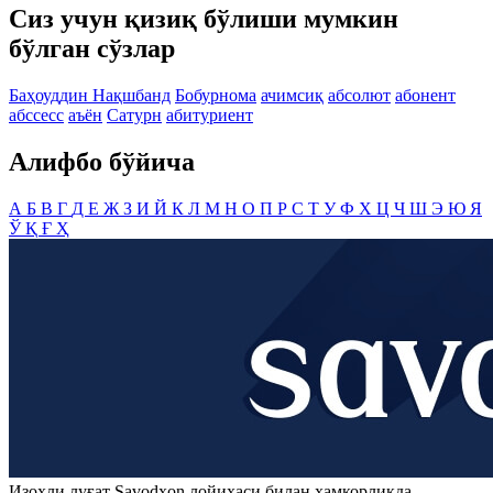
Сиз учун қизиқ бўлиши мумкин
бўлган сўзлар
Баҳоуддин Нақшбанд
Бобурнома
ачимсиқ
абсолют
абонент
абссесс
аъён
Сатурн
абитуриент
Алифбо бўйича
А
Б
В
Г
Д
Е
Ж
З
И
Й
К
Л
М
Н
О
П
Р
С
Т
У
Ф
Х
Ц
Ч
Ш
Э
Ю
Я
Ў
Қ
Ғ
Ҳ
Изоҳли луғат
Savodxon
лойиҳаси билан ҳамкорликда