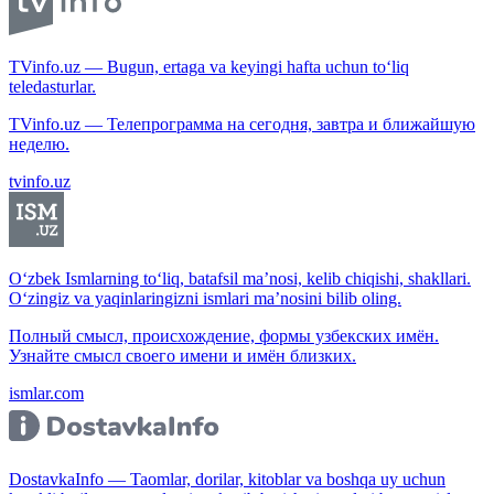
TVinfo.uz — Bugun, ertaga va keyingi hafta uchun to‘liq
teledasturlar.
TVinfo.uz — Телепрограмма на сегодня, завтра и ближайшую
неделю.
tvinfo.uz
O‘zbek Ismlarning to‘liq, batafsil ma’nosi, kelib chiqishi, shakllari.
O‘zingiz va yaqinlaringizni ismlari ma’nosini bilib oling.
Полный смысл, происхождение, формы узбекских имён.
Узнайте смысл своего имени и имён близких.
ismlar.com
DostavkaInfo — Taomlar, dorilar, kitoblar va boshqa uy uchun