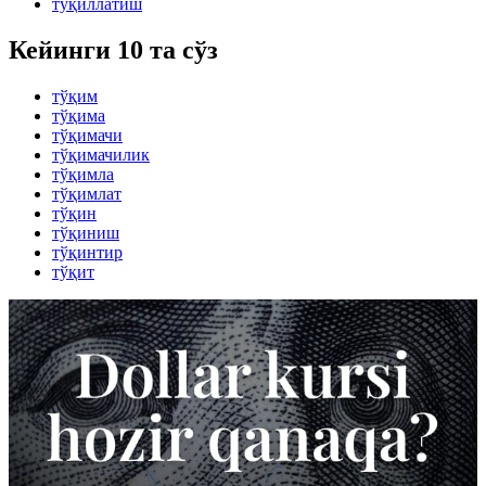
тўқиллатиш
Кейинги 10 та сўз
тўқим
тўқима
тўқимачи
тўқимачилик
тўқимла
тўқимлат
тўқин
тўқиниш
тўқинтир
тўқит