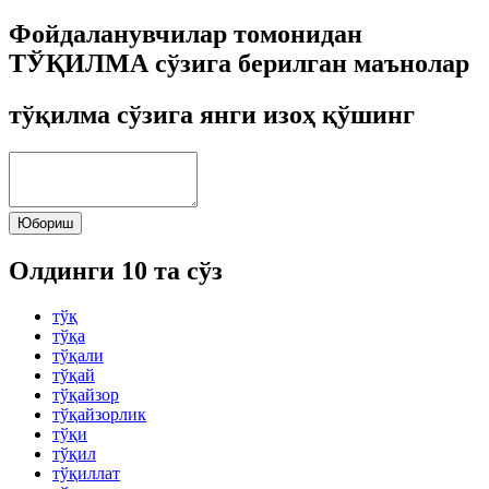
Фойдаланувчилар томонидан
ТЎҚИЛМА сўзига берилган маънолар
тўқилма сўзига янги изоҳ қўшинг
Юбориш
Олдинги 10 та сўз
тўқ
тўқа
тўқали
тўқай
тўқайзор
тўқайзорлик
тўқи
тўқил
тўқиллат