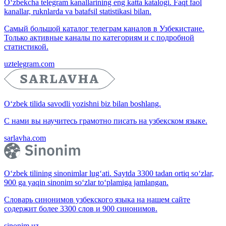
O‘zbekcha telegram kanallarining eng katta katalogi. Faqt faol
kanallar, ruknlarda va batafsil statistikasi bilan.
Самый большой каталог телеграм каналов в Узбекистане.
Только активные каналы по категориям и с подробной
статистикой.
uztelegram.com
O‘zbek tilida savodli yozishni biz bilan boshlang.
С нами вы научитесь грамотно писать на узбекском языке.
sarlavha.com
O‘zbek tilining sinonimlar lug‘ati. Saytda 3300 tadan ortiq so‘zlar,
900 ga yaqin sinonim so‘zlar to‘plamiga jamlangan.
Словарь синонимов узбекского языка на нашем сайте
содержит более 3300 слов и 900 синонимов.
sinonim.uz