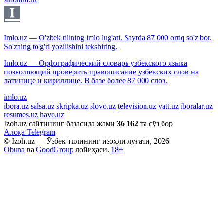
Imlo.uz — O'zbek tilining imlo lug'ati. Saytda 87 000 ortiq so'z bor.
So'zning to'g'ri yozilishini tekshiring.
Imlo.uz — Орфографический словарь узбекского языка
позволяющий проверить правописание узбекских слов на
латинице и кириллице. В базе более 87 000 слов.
imlo.uz
ibora.uz
salsa.uz
skripka.uz
slovo.uz
television.uz
vatt.uz
iboralar.uz
resumes.uz
havo.uz
Izoh.uz сайтининг базасида жами
36 162
та сўз бор
Алоқа
Telegram
© Izoh.uz — Ўзбек тилининг изоҳли луғати, 2026
Obuna
ва
GoodGroup
лойиҳаси.
18+