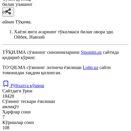
билан улашинг
от
айнан
Тўқима.
Хаёли янги асарнинг тўкилмаси билан овора эди.
Ойбек, Навоий
ТЎҚИЛМА
сўзининг синонимларини
Sinonim.uz
сайтида
қидириб кўринг.
TO‘QILMA
сўзининг лотинча ёзилиши
Lotin.uz
сайти
томонидан тақдим қилинган.
Рўйхатга қўшиш
Сайтдаги ўрни
18428
Сўзнинг тескари ёзилиши
амлиқўт
Ҳарфлар сони
7
Кўришлар сони
108