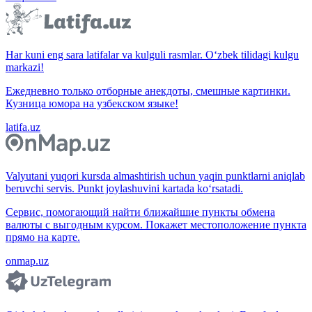
Har kuni eng sara latifalar va kulguli rasmlar. O‘zbek tilidagi kulgu
markazi!
Ежедневно только отборные анекдоты, смешные картинки.
Кузница юмора на узбекском языке!
latifa.uz
Valyutani yuqori kursda almashtirish uchun yaqin punktlarni aniqlab
beruvchi servis. Punkt joylashuvini kartada ko‘rsatadi.
Сервис, помогающий найти ближайшие пункты обмена
валюты с выгодным курсом. Покажет местоположение пункта
прямо на карте.
onmap.uz