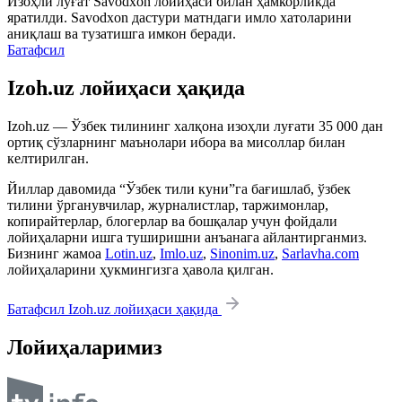
Изоҳли луғат
Savodxon
лойиҳаси билан ҳамкорликда
яратилди.
Savodxon
дастури матндаги имло хатоларини
аниқлаш ва тузатишга имкон беради.
Батафсил
Izoh.uz лойиҳаси ҳақида
Izoh.uz — Ўзбек тилининг халқона изоҳли луғати 35 000 дан
ортиқ сўзларнинг маънолари ибора ва мисоллар билан
келтирилган.
Йиллар давомида “Ўзбек тили куни”га бағишлаб, ўзбек
тилини ўрганувчилар, журналистлар, таржимонлар,
копирайтерлар, блогерлар ва бошқалар учун фойдали
лойиҳаларни ишга туширишни анъанага айлантирганмиз.
Бизнинг жамоа
Lotin.uz
,
Imlo.uz
,
Sinonim.uz
,
Sarlavha.com
лойиҳаларини ҳукмингизга ҳавола қилган.
Батафсил Izoh.uz лойиҳаси ҳақида
Лойиҳаларимиз