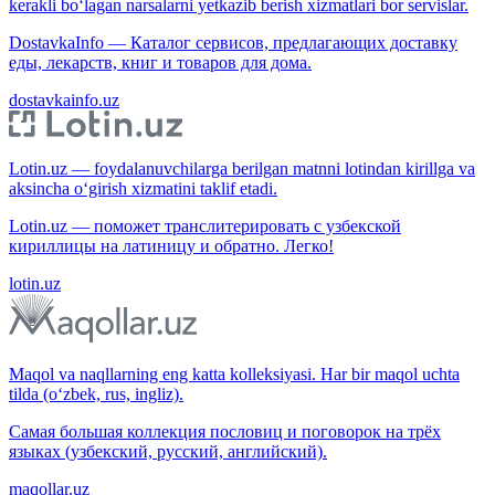
kerakli bo‘lagan narsalarni yetkazib berish xizmatlari bor servislar.
DostavkaInfo — Каталог сервисов, предлагающих доставку
еды, лекарств, книг и товаров для дома.
dostavkainfo.uz
Lotin.uz — foydalanuvchilarga berilgan matnni lotindan kirillga va
aksincha o‘girish xizmatini taklif etadi.
Lotin.uz — поможет транслитерировать с узбекской
кириллицы на латиницу и обратно. Легко!
lotin.uz
Maqol va naqllarning eng katta kolleksiyasi. Har bir maqol uchta
tilda (o‘zbek, rus, ingliz).
Самая большая коллекция пословиц и поговорок на трёх
языках (узбекский, русский, английский).
maqollar.uz