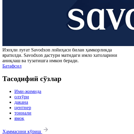
Изоҳли луғат
Savodxon
лойиҳаси билан ҳамкорликда
яратилди.
Savodxon
дастури матндаги имло хатоларини
аниқлаш ва тузатишга имкон беради.
Батафсил
Тасодифий сўзлар
Ими-жимида
олхўри
дакана
центнер
тоннали
ямоқ
Ҳаммасини кўриш