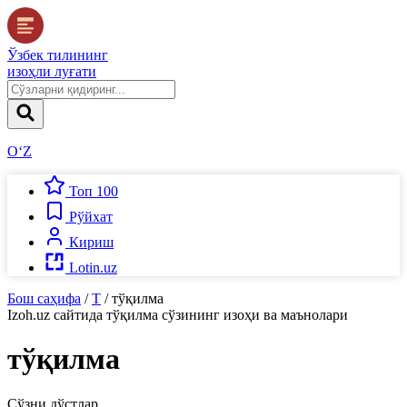
Ўзбек тилининг
изоҳли луғати
O‘Z
Топ 100
Рўйхат
Кириш
Lotin.uz
Бош саҳифа
/
Т
/
тўқилма
Izoh.uz
сайтида
тўқилма
сўзининг изоҳи ва маънолари
тўқилма
Сўзни дўстлар