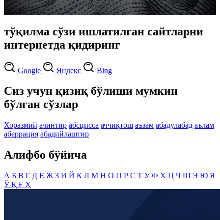
тўқилма сўзи ишлатилган сайтларни
интернетда қидиринг
Google
Яндекс
Bing
Сиз учун қизиқ бўлиши мумкин
бўлган сўзлар
Хоразмий
ачинтир
абсцисса
аччиқтош
аъзам
абадулабад
аълам
аберрация
абадийлаштир
Алифбо бўйича
А
Б
В
Г
Д
Е
Ж
З
И
Й
К
Л
М
Н
О
П
Р
С
Т
У
Ф
Х
Ц
Ч
Ш
Э
Ю
Я
Ў
Қ
Ғ
Ҳ