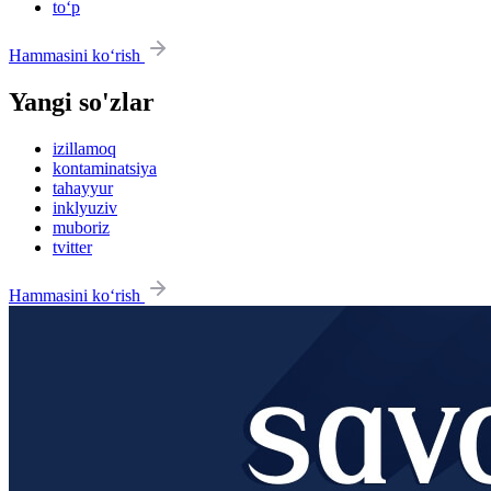
to‘p
Hammasini ko‘rish
Yangi so'zlar
izillamoq
kontaminatsiya
tahayyur
inklyuziv
muboriz
tvitter
Hammasini ko‘rish