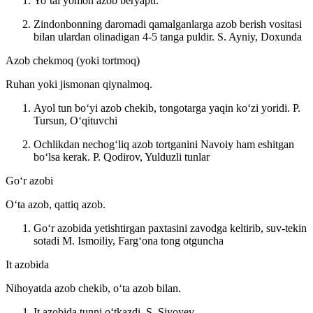
Yoʻtal yomon azob beryapti.
Zindonbonning daromadi qamalganlarga azob berish vositasi
bilan ulardan olinadigan 4-5 tanga puldir.
S. Ayniy, Doxunda
Azob chekmoq (yoki tortmoq)
Ruhan yoki jismonan qiynalmoq.
Ayol tun boʻyi azob chekib, tongotarga yaqin koʻzi yoridi.
P.
Tursun, Oʻqituvchi
Ochlikdan nechogʻliq azob tortganini Navoiy ham eshitgan
boʻlsa kerak.
P. Qodirov, Yulduzli tunlar
Goʻr azobi
Oʻta azob, qattiq azob.
Goʻr azobida yetishtirgan paxtasini zavodga keltirib, suv-tekin
sotadi
M. Ismoiliy, Fargʻona tong otguncha
It azobida
Nihoyatda azob chekib, oʻta azob bilan.
It azobida tunni oʻtkazdi.
S. Siyoyev