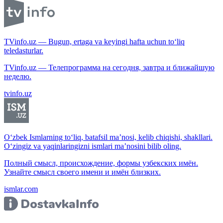
TVinfo.uz — Bugun, ertaga va keyingi hafta uchun to‘liq
teledasturlar.
TVinfo.uz — Телепрограмма на сегодня, завтра и ближайшую
неделю.
tvinfo.uz
O‘zbek Ismlarning to‘liq, batafsil ma’nosi, kelib chiqishi, shakllari.
O‘zingiz va yaqinlaringizni ismlari ma’nosini bilib oling.
Полный смысл, происхождение, формы узбекских имён.
Узнайте смысл своего имени и имён близких.
ismlar.com