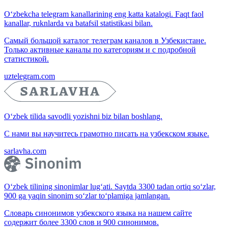
O‘zbekcha telegram kanallarining eng katta katalogi. Faqt faol
kanallar, ruknlarda va batafsil statistikasi bilan.
Самый большой каталог телеграм каналов в Узбекистане.
Только активные каналы по категориям и с подробной
статистикой.
uztelegram.com
O‘zbek tilida savodli yozishni biz bilan boshlang.
С нами вы научитесь грамотно писать на узбекском языке.
sarlavha.com
O‘zbek tilining sinonimlar lug‘ati. Saytda 3300 tadan ortiq so‘zlar,
900 ga yaqin sinonim so‘zlar to‘plamiga jamlangan.
Словарь синонимов узбекского языка на нашем сайте
содержит более 3300 слов и 900 синонимов.