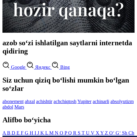
azob so‘zi ishlatilgan saytlarni internetda
qidiring
Google
Яндекс
Bing
Siz uchun qiziq bo‘lishi mumkin bo‘lgan
so‘zlar
abonement
abzal
achishtir
achchiqtosh
Yupiter
achinarli
absolyutizm
abdol
Mars
Alifbo bo‘yicha
A
B
D
E
F
G
H
I
J
K
L
M
N
O
P
Q
R
S
T
U
V
X
Y
Z
O‘
G‘
Sh
Ch