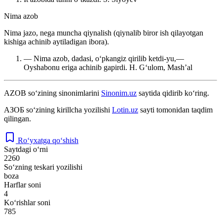
Nima azob
Nima jazo, nega muncha qiynalish (qiynalib biror ish qilayotgan
kishiga achinib aytiladigan ibora).
— Nima azob, dadasi, oʻpkangiz qirilib ketdi-yu,—
Oyshabonu eriga achinib gapirdi.
H. Gʻulom, Mashʼal
AZOB
so‘zining sinonimlarini
Sinonim.uz
saytida qidirib ko‘ring.
АЗОБ
so‘zining kirillcha yozilishi
Lotin.uz
sayti tomonidan taqdim
qilingan.
Ro‘yxatga qo‘shish
Saytdagi o‘rni
2260
So‘zning teskari yozilishi
boza
Harflar soni
4
Ko‘rishlar soni
785