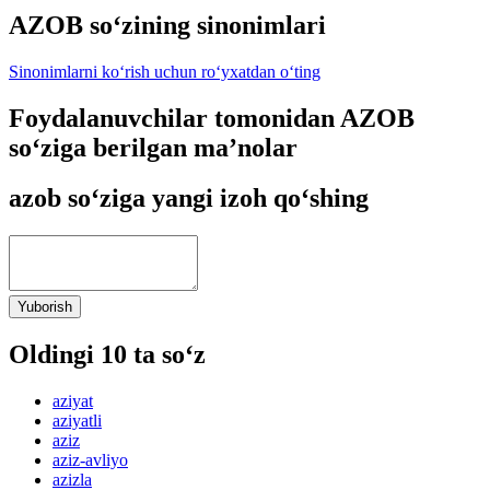
AZOB so‘zining sinonimlari
Sinonimlarni ko‘rish uchun ro‘yxatdan o‘ting
Foydalanuvchilar tomonidan AZOB
so‘ziga berilgan ma’nolar
azob so‘ziga yangi izoh qo‘shing
Yuborish
Oldingi 10 ta so‘z
aziyat
aziyatli
aziz
aziz-avliyo
azizla