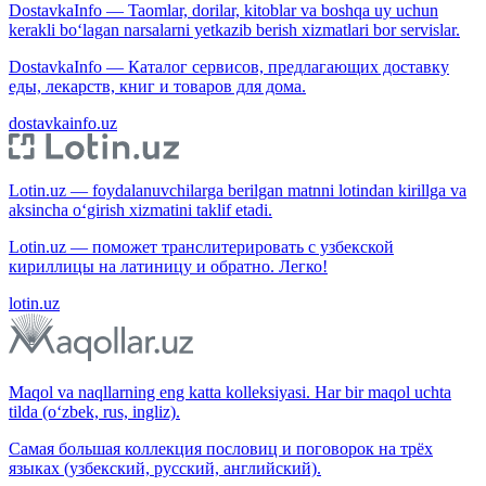
DostavkaInfo — Taomlar, dorilar, kitoblar va boshqa uy uchun
kerakli bo‘lagan narsalarni yetkazib berish xizmatlari bor servislar.
DostavkaInfo — Каталог сервисов, предлагающих доставку
еды, лекарств, книг и товаров для дома.
dostavkainfo.uz
Lotin.uz — foydalanuvchilarga berilgan matnni lotindan kirillga va
aksincha o‘girish xizmatini taklif etadi.
Lotin.uz — поможет транслитерировать с узбекской
кириллицы на латиницу и обратно. Легко!
lotin.uz
Maqol va naqllarning eng katta kolleksiyasi. Har bir maqol uchta
tilda (o‘zbek, rus, ingliz).
Самая большая коллекция пословиц и поговорок на трёх
языках (узбекский, русский, английский).