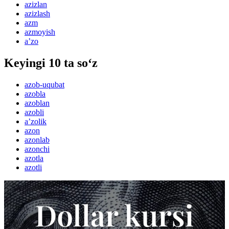
azizlan
azizlash
azm
azmoyish
aʼzo
Keyingi 10 ta so‘z
azob-uqubat
azobla
azoblan
azobli
aʼzolik
azon
azonlab
azonchi
azotla
azotli