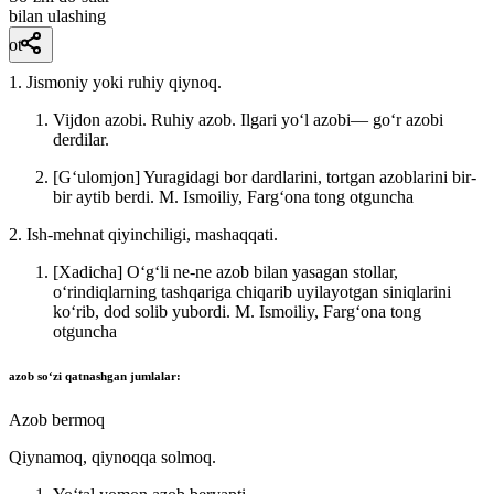
bilan ulashing
ot
1. Jismoniy yoki ruhiy qiynoq.
Vijdon azobi. Ruhiy azob. Ilgari yoʻl azobi— goʻr azobi
derdilar.
[Gʻulomjon] Yuragidagi bor dardlarini, tortgan azoblarini bir-
bir aytib berdi.
M. Ismoiliy, Fargʻona tong otguncha
2. Ish-mehnat qiyinchiligi, mashaqqati.
[Xadicha] Oʻgʻli ne-ne azob bilan yasagan stollar,
oʻrindiqlarning tashqariga chiqarib uyilayotgan siniqlarini
koʻrib, dod solib yubordi.
M. Ismoiliy, Fargʻona tong
otguncha
azob
soʻzi qatnashgan jumlalar:
Azob bermoq
Qiynamoq, qiynoqqa solmoq.