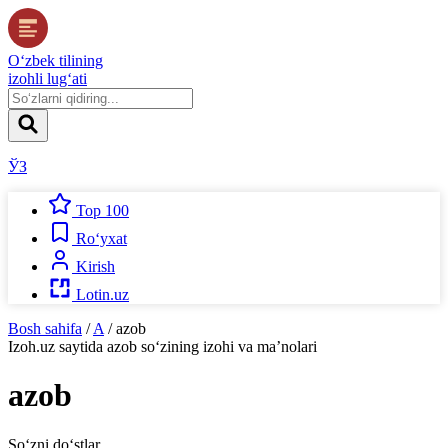
O‘zbek tilining
izohli lug‘ati
ЎЗ
Top 100
Ro‘yxat
Kirish
Lotin.uz
Bosh sahifa
/
A
/
azob
Izoh.uz
saytida
azob
so‘zining izohi va ma’nolari
azob
So‘zni do‘stlar