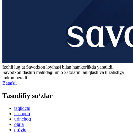
Izohli lugʻat
Savodxon
loyihasi bilan hamkorlikda yaratildi.
Savodxon dasturi matndagi imlo xatolarini aniqlash va tuzatishga
imkon beradi.
Batafsil
Tasodifiy so‘zlar
taqlidchi
ilashqoq
urinchoq
olg‘a
qo‘yin