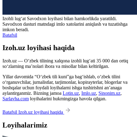
Izohli lugʻat
Savodxon
loyihasi bilan hamkorlikda yaratildi.
Savodxon dasturi matndagi imlo xatolarini aniqlash va tuzatishga
imkon beradi.
Batafsil
Izoh.uz loyihasi haqida
Izoh.uz — O‘zbek tilining xalqona izohli lug‘ati 35 000 dan ortiq
so‘zlarning ma’nolari ibora va misollar bilan keltirilgan.
Yillar davomida “O‘zbek tili kuni”ga bag‘ishlab, o‘zbek tilini
o‘rganuvchilar, jurnalistlar, tarjimonlar, kopirayterlar, blogerlar va
boshqalar uchun foydali loyihalarni ishga tushirishni an’anaga
aylantirganmiz. Bizning jamoa
Lotin.uz
,
Imlo.uz
,
Sinonim.uz
,
Sarlavha.com
loyihalarini hukmingizga havola qilgan.
Batafsil Izoh.uz loyihasi haqida
Loyihalarimiz