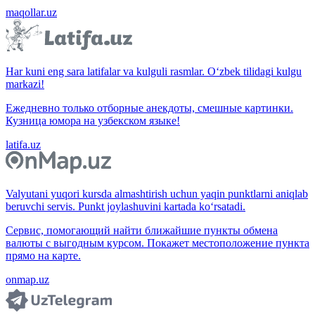
maqollar.uz
Har kuni eng sara latifalar va kulguli rasmlar. O‘zbek tilidagi kulgu
markazi!
Ежедневно только отборные анекдоты, смешные картинки.
Кузница юмора на узбекском языке!
latifa.uz
Valyutani yuqori kursda almashtirish uchun yaqin punktlarni aniqlab
beruvchi servis. Punkt joylashuvini kartada ko‘rsatadi.
Сервис, помогающий найти ближайшие пункты обмена
валюты с выгодным курсом. Покажет местоположение пункта
прямо на карте.
onmap.uz