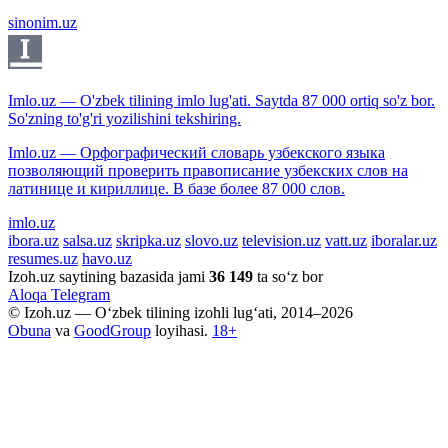
sinonim.uz
Imlo.uz — O'zbek tilining imlo lug'ati. Saytda 87 000 ortiq so'z bor.
So'zning to'g'ri yozilishini tekshiring.
Imlo.uz — Орфографический словарь узбекского языка
позволяющий проверить правописание узбекских слов на
латинице и кириллице. В базе более 87 000 слов.
imlo.uz
ibora.uz
salsa.uz
skripka.uz
slovo.uz
television.uz
vatt.uz
iboralar.uz
resumes.uz
havo.uz
Izoh.uz saytining bazasida jami
36 149
ta so‘z bor
Aloqa
Telegram
© Izoh.uz — O‘zbek tilining izohli lug‘ati, 2014–2026
Obuna
va
GoodGroup
loyihasi.
18+