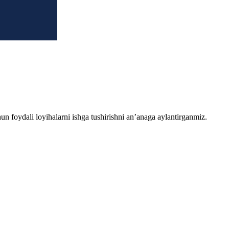
chun foydali loyihalarni ishga tushirishni an’anaga aylantirganmiz.