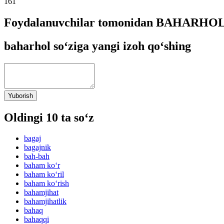
161
Foydalanuvchilar tomonidan BAHARHOL s
baharhol so‘ziga yangi izoh qo‘shing
Yuborish
Oldingi 10 ta so‘z
bagaj
bagajnik
bah-bah
baham ko‘r
baham ko‘ril
baham ko‘rish
bahamjihat
bahamjihatlik
bahaq
bahaqqi