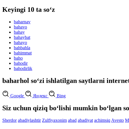
Keyingi 10 ta so‘z
baharnav
bahavo
bahay
bahaybat
bahayo
bahbahla
bahimmat
baho
bahodir
bahodirlik
baharhol so‘zi ishlatilgan saytlarni interne
Google
Яндекс
Bing
Siz uchun qiziq bo‘lishi mumkin bo‘lgan so
Sherdor
abadiylashtir
Zulfiyaxonim
abad
abadiyat
achimsiq
Avesto
M