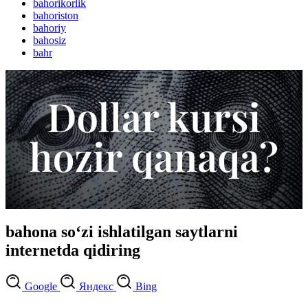
bahorikorlik
bahoriston
bahoriy
bahosiz
bahr
bahona so‘zi ishlatilgan saytlarni
internetda qidiring
Google
Яндекс
Bing