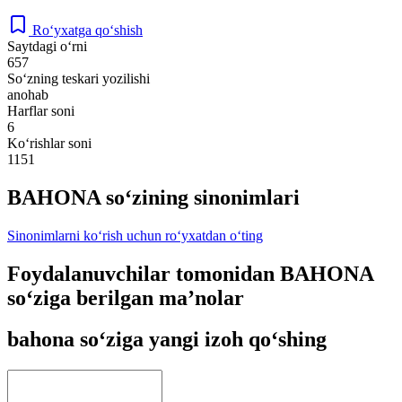
Ro‘yxatga qo‘shish
Saytdagi o‘rni
657
So‘zning teskari yozilishi
anohab
Harflar soni
6
Ko‘rishlar soni
1151
BAHONA so‘zining sinonimlari
Sinonimlarni ko‘rish uchun ro‘yxatdan o‘ting
Foydalanuvchilar tomonidan BAHONA
so‘ziga berilgan ma’nolar
bahona so‘ziga yangi izoh qo‘shing