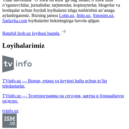
o‘rganuvchilar, jurnalistlar, tarjimonlar, kopirayterlar, blogerlar va
boshqalar uchun foydali loyihalarni ishga tushirishni an’anaga
aylantirganmiz. Bizning jamoa
Lotin.uz
,
Imlo.uz
,
Sinonim.uz
,
Sarlavha.com
loyihalarini hukmingizga havola qilgan.
Batafsil Izoh.uz loyihasi haqida
Loyihalarimiz
TVinfo.uz — Bugun, ertaga va keyingi hafta uchun to‘liq
teledasturlar.
TVinfo.uz — Телепрограмма на сегодня, завтра и ближайшую
неделю.
tvinfo.uz