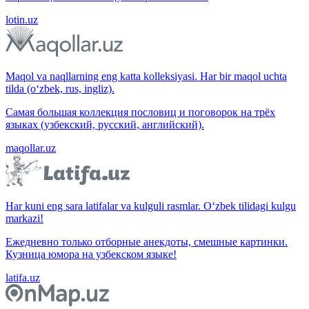
lotin.uz
Maqol va naqllarning eng katta kolleksiyasi. Har bir maqol uchta
tilda (o‘zbek, rus, ingliz).
Самая большая коллекция пословиц и поговорок на трёх
языках (узбекский, русский, английский).
maqollar.uz
Har kuni eng sara latifalar va kulguli rasmlar. O‘zbek tilidagi kulgu
markazi!
Ежедневно только отборные анекдоты, смешные картинки.
Кузница юмора на узбекском языке!
latifa.uz