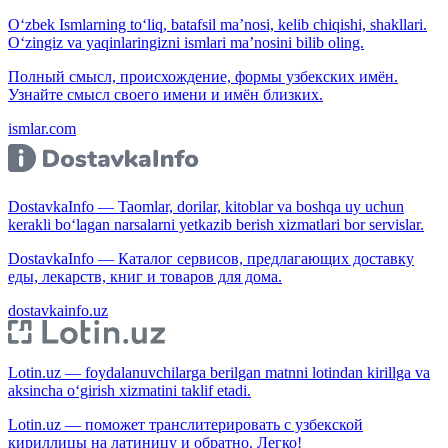
O‘zbek Ismlarning to‘liq, batafsil ma’nosi, kelib chiqishi, shakllari.
O‘zingiz va yaqinlaringizni ismlari ma’nosini bilib oling.
Полный смысл, происхождение, формы узбекских имён.
Узнайте смысл своего имени и имён близких.
ismlar.com
DostavkaInfo — Taomlar, dorilar, kitoblar va boshqa uy uchun
kerakli bo‘lagan narsalarni yetkazib berish xizmatlari bor servislar.
DostavkaInfo — Каталог сервисов, предлагающих доставку
еды, лекарств, книг и товаров для дома.
dostavkainfo.uz
Lotin.uz — foydalanuvchilarga berilgan matnni lotindan kirillga va
aksincha o‘girish xizmatini taklif etadi.
Lotin.uz — поможет транслитерировать с узбекской
кириллицы на латиницу и обратно. Легко!