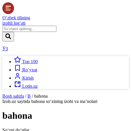
O‘zbek tilining
izohli lug‘ati
ЎЗ
Top 100
Ro‘yxat
Kirish
Lotin.uz
Bosh sahifa
/
B
/
bahona
Izoh.uz
saytida
bahona
so‘zining izohi va ma’nolari
bahona
So‘zni do‘stlar