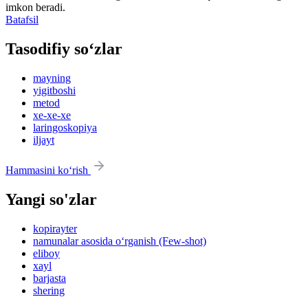
imkon beradi.
Batafsil
Tasodifiy so‘zlar
mayning
yigitboshi
metod
xe-xe-xe
laringoskopiya
iljayt
Hammasini ko‘rish
Yangi so'zlar
kopirayter
namunalar asosida o‘rganish (Few-shot)
eliboy
xayl
barjasta
shering