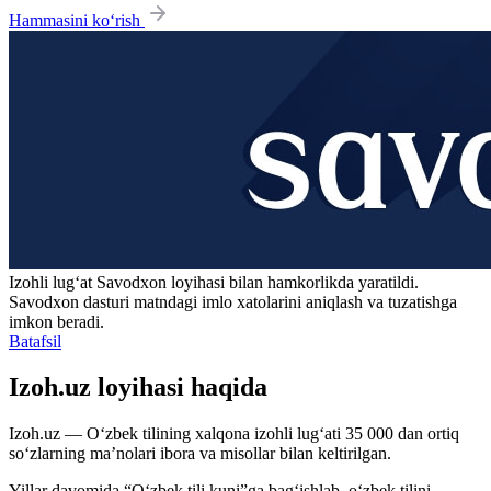
Hammasini ko‘rish
Izohli lugʻat
Savodxon
loyihasi bilan hamkorlikda yaratildi.
Savodxon dasturi matndagi imlo xatolarini aniqlash va tuzatishga
imkon beradi.
Batafsil
Izoh.uz loyihasi haqida
Izoh.uz — O‘zbek tilining xalqona izohli lug‘ati 35 000 dan ortiq
so‘zlarning ma’nolari ibora va misollar bilan keltirilgan.
Yillar davomida “O‘zbek tili kuni”ga bag‘ishlab, o‘zbek tilini