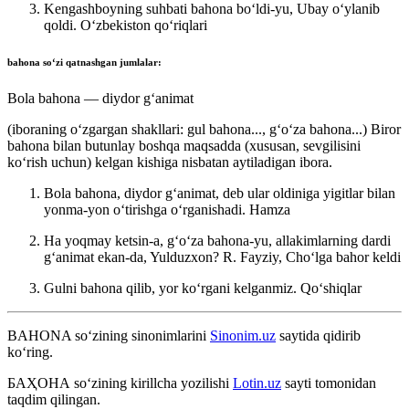
Kengashboyning suhbati bahona boʻldi-yu, Ubay oʻylanib
qoldi.
Oʻzbekiston qoʻriqlari
bahona
soʻzi qatnashgan jumlalar:
Bola bahona — diydor gʻanimat
(iboraning oʻzgargan shakllari: gul bahona..., gʻoʻza bahona...) Biror
bahona bilan butunlay boshqa maqsadda (xususan, sevgilisini
koʻrish uchun) kelgan kishiga nisbatan aytiladigan ibora.
Bola bahona, diydor gʻanimat, deb ular oldiniga yigitlar bilan
yonma-yon oʻtirishga oʻrganishadi.
Hamza
Ha yoqmay ketsin-a, gʻoʻza bahona-yu, allakimlarning dardi
gʻanimat ekan-da, Yulduzxon?
R. Fayziy, Choʻlga bahor keldi
Gulni bahona qilib, yor koʻrgani kelganmiz.
Qoʻshiqlar
BAHONA
so‘zining sinonimlarini
Sinonim.uz
saytida qidirib
ko‘ring.
БАҲОНА
so‘zining kirillcha yozilishi
Lotin.uz
sayti tomonidan
taqdim qilingan.