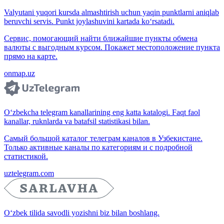
Valyutani yuqori kursda almashtirish uchun yaqin punktlarni aniqlab
beruvchi servis. Punkt joylashuvini kartada ko‘rsatadi.
Сервис, помогающий найти ближайшие пункты обмена
валюты с выгодным курсом. Покажет местоположение пункта
прямо на карте.
onmap.uz
O‘zbekcha telegram kanallarining eng katta katalogi. Faqt faol
kanallar, ruknlarda va batafsil statistikasi bilan.
Самый большой каталог телеграм каналов в Узбекистане.
Только активные каналы по категориям и с подробной
статистикой.
uztelegram.com
O‘zbek tilida savodli yozishni biz bilan boshlang.