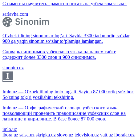
С нами вы научитесь грамотно писать на узбекском языке.
sarlavha.com
O‘zbek tilining sinonimlar lug‘ati. Saytda 3300 tadan ortiq so‘zlar,
900 ga yaqin sinonim so‘zlar to‘plamiga jamlangan.
Словарь синонимов узбекского языка на нашем сайте
содержит более 3300 слов и 900 синонимов.
sinonim.uz
Imlo.uz — O'zbek tilining imlo lug'ati. Saytda 87 000 ortiq so'z bor.
So'zning to'g'ri yozilishini tekshiring.
Imlo.uz — Орфографический словарь узбекского языка
позволяющий проверить правописание узбекских слов на
латинице и кириллице. В базе более 87 000 слов.
imlo.uz
ibora.uz
salsa.uz
skripka.uz
slovo.uz
television.uz
vatt.uz
iboralar.uz