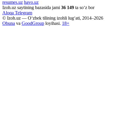
resumes.uz
havo.uz
Izoh.uz saytining bazasida jami
36 149
ta so‘z bor
Aloqa
Telegram
© Izoh.uz — O‘zbek tilining izohli lug‘ati, 2014–2026
Obuna
va
GoodGroup
loyihasi.
18+