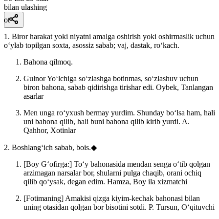
bilan ulashing
ot
1. Biror harakat yoki niyatni amalga oshirish yoki oshirmaslik uchun
oʻylab topilgan soxta, asossiz sabab; vaj, dastak, roʻkach.
Bahona qilmoq.
Gulnor Yoʻlchiga soʻzlashga botinmas, soʻzlashuv uchun
biron bahona, sabab qidirishga tirishar edi.
Oybek, Tanlangan
asarlar
Men unga roʻyxush bermay yurdim. Shunday boʻlsa ham, hali
uni bahona qilib, hali buni bahona qilib kirib yurdi.
A.
Qahhor, Xotinlar
2. Boshlangʻich sabab, bois.◆
[Boy Gʻofirga:] Toʻy bahonasida mendan senga oʻtib qolgan
arzimagan narsalar bor, shularni pulga chaqib, orani ochiq
qilib qoʻysak, degan edim.
Hamza, Boy ila xizmatchi
[Fotimaning] Amakisi qizga kiyim-kechak bahonasi bilan
uning otasidan qolgan bor bisotini sotdi.
P. Tursun, Oʻqituvchi