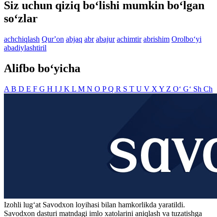
Siz uchun qiziq bo‘lishi mumkin bo‘lgan
so‘zlar
achchiqlash
Qurʼon
abjaq
abr
abajur
achimtir
abrishim
Orolbo‘yi
abadiylashtiril
Alifbo bo‘yicha
A
B
D
E
F
G
H
I
J
K
L
M
N
O
P
Q
R
S
T
U
V
X
Y
Z
O‘
G‘
Sh
Ch
Izohli lugʻat
Savodxon
loyihasi bilan hamkorlikda yaratildi.
Savodxon dasturi matndagi imlo xatolarini aniqlash va tuzatishga