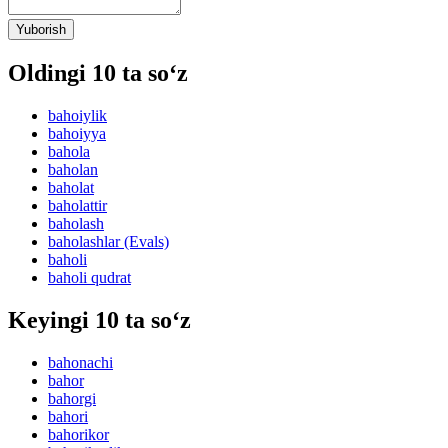
Yuborish
Oldingi 10 ta so‘z
bahoiylik
bahoiyya
bahola
baholan
baholat
baholattir
baholash
baholashlar (Evals)
baholi
baholi qudrat
Keyingi 10 ta so‘z
bahonachi
bahor
bahorgi
bahori
bahorikor