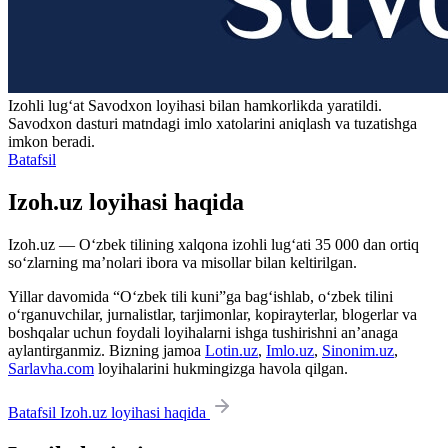
Izohli lugʻat
Savodxon
loyihasi bilan hamkorlikda yaratildi.
Savodxon dasturi matndagi imlo xatolarini aniqlash va tuzatishga
imkon beradi.
Batafsil
Izoh.uz loyihasi haqida
Izoh.uz — O‘zbek tilining xalqona izohli lug‘ati 35 000 dan ortiq
so‘zlarning ma’nolari ibora va misollar bilan keltirilgan.
Yillar davomida “O‘zbek tili kuni”ga bag‘ishlab, o‘zbek tilini
o‘rganuvchilar, jurnalistlar, tarjimonlar, kopirayterlar, blogerlar va
boshqalar uchun foydali loyihalarni ishga tushirishni an’anaga
aylantirganmiz. Bizning jamoa
Lotin.uz
,
Imlo.uz
,
Sinonim.uz
,
Sarlavha.com
loyihalarini hukmingizga havola qilgan.
Batafsil Izoh.uz loyihasi haqida