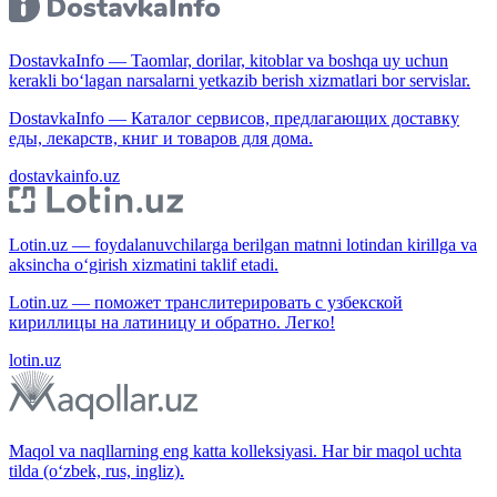
DostavkaInfo — Taomlar, dorilar, kitoblar va boshqa uy uchun
kerakli bo‘lagan narsalarni yetkazib berish xizmatlari bor servislar.
DostavkaInfo — Каталог сервисов, предлагающих доставку
еды, лекарств, книг и товаров для дома.
dostavkainfo.uz
Lotin.uz — foydalanuvchilarga berilgan matnni lotindan kirillga va
aksincha o‘girish xizmatini taklif etadi.
Lotin.uz — поможет транслитерировать с узбекской
кириллицы на латиницу и обратно. Легко!
lotin.uz
Maqol va naqllarning eng katta kolleksiyasi. Har bir maqol uchta
tilda (o‘zbek, rus, ingliz).