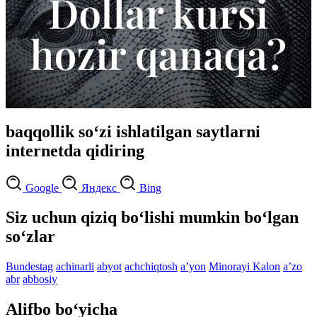
baqqollik so‘zi ishlatilgan saytlarni
internetda qidiring
Google
Яндекс
Bing
Siz uchun qiziq bo‘lishi mumkin bo‘lgan
so‘zlar
Bundestag
achinarli
abyot
achchiqtosh
aʼyon
Minorayi Kalon
aʼzo
abr
abbosiy
Alifbo bo‘yicha