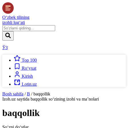
O‘zbek tilining
izohli lug‘ati
ЎЗ
Top 100
Ro‘yxat
Kirish
Lotin.uz
Bosh sahifa
/
B
/
baqqollik
Izoh.uz
saytida
baqqollik
so‘zining izohi va ma’nolari
baqqollik
So‘zni do‘stlar