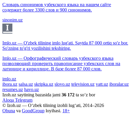
Словарь синонимов узбекского языка на нашем сайте
содержит более 3300 слов и 900 синонимов.
sinonim.uz
Imlo.uz — O'zbek tilining imlo lug'ati. Saytda 87 000 ortiq so'z bor.
So'zning to'g'ri yozilishini tekshiring.
Imlo.uz — Орфографический словарь узбекского языка
позволяющий проверить правописание узбекских слов на
латинице и кириллице. В базе более 87 000 слов.
imlo.uz
ibora.uz
salsa.uz
skripka.uz
slovo.uz
television.uz
vatt.uz
iboralar.uz
resumes.uz
havo.uz
Izoh.uz saytining bazasida jami
36 172
ta so‘z bor
Aloqa
Telegram
© Izoh.uz — O‘zbek tilining izohli lug‘ati, 2014–2026
Obuna
va
GoodGroup
loyihasi.
18+