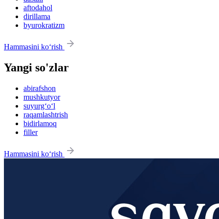
aftodahol
dirillama
byurokratizm
Hammasini ko‘rish
Yangi so'zlar
abirafshon
mushkutyor
suyurg‘o‘l
raqamlashtrish
bidirlamoq
filler
Hammasini ko‘rish