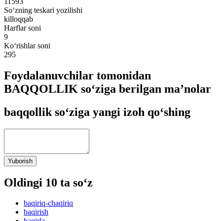
11593
So‘zning teskari yozilishi
killoqqab
Harflar soni
9
Ko‘rishlar soni
295
Foydalanuvchilar tomonidan
BAQQOLLIK so‘ziga berilgan ma’nolar
baqqollik so‘ziga yangi izoh qo‘shing
Yuborish
Oldingi 10 ta so‘z
baqiriq-chaqiriq
baqirish
baqirla