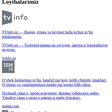
Loyihalarimiz
TVinfo.uz — Bugun, ertaga va keyingi hafta uchun to‘liq
teledasturlar.
TVinfo.uz — Телепрограмма на сегодня, завтра и ближайшую
неделю.
tvinfo.uz
O‘zbek Ismlarning to‘liq, batafsil ma’nosi, kelib chiqishi, shakllari.
O‘zingiz va yaqinlaringizni ismlari ma’nosini bilib oling.
Полный смысл, происхождение, формы узбекских имён.
Узнайте смысл своего имени и имён близких.
ismlar.com