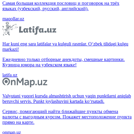
Самая большая коллекция пословиц и поговорок на трёх
языках (узбекский, русский, английский).
maqollar.uz
Har kuni eng sara latifalar va kulguli rasmlar. O‘zbek tilidagi kulgu
markazi!
Ежедневно только отборные анекдоты, смешные картинки.
Кузница юмора на узбекском языке!
latifa.uz
Valyutani yuqori kursda almashtirish uchun yaqin punktlarni aniqlab
beruvchi servis. Punkt joylashuvini kartada ko‘rsatadi.
Сервис, помогающий найти ближайшие пункты обмена
валюты с выгодным курсом. Покажет местоположение пункта
прямо на карте.
onmap.uz