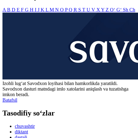
A
B
D
E
F
G
H
I
J
K
L
M
N
O
P
Q
R
S
T
U
V
X
Y
Z
O‘
G‘
Sh
Ch
Izohli lugʻat
Savodxon
loyihasi bilan hamkorlikda yaratildi.
Savodxon dasturi matndagi imlo xatolarini aniqlash va tuzatishga
imkon beradi.
Batafsil
Tasodifiy so‘zlar
chuvashtir
diktant
dastali