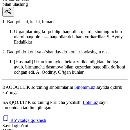
bilan ulashing
ot
1. Baqqol ishi, kasbi, hunari.
Urganjilarning koʻpchiligi baqqollik qilardi, shuning uchun
ularni baqqolon — baqqollar deb ham yuritardilar.
S. Ayniy,
Esdaliklar
2. Baqqol doʻkoni va oʻshanday doʻkonlar joylashgan rasta.
[Hasanali] Uzun kun uyida bekor zerikkanligidan, hojiga
aytib, birmuncha dastmoya bilan guzardan baqqollik doʻkoni
ochgan edi.
A. Qodiriy, Oʻtgan kunlar
BAQQOLLIK
so‘zining sinonimlarini
Sinonim.uz
saytida qidirib
ko‘ring.
БАҚҚОЛЛИК
so‘zining kirillcha yozilishi
Lotin.uz
sayti
tomonidan taqdim qilingan.
Ro‘yxatga qo‘shish
Saytdagi o‘rni