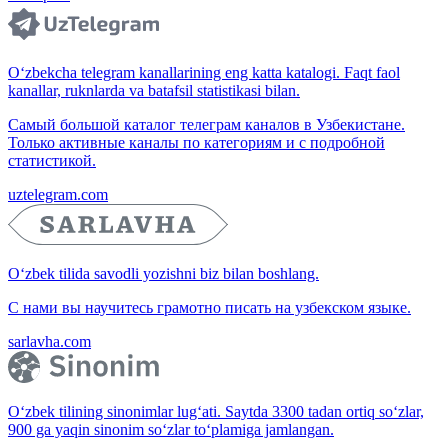
O‘zbekcha telegram kanallarining eng katta katalogi. Faqt faol
kanallar, ruknlarda va batafsil statistikasi bilan.
Самый большой каталог телеграм каналов в Узбекистане.
Только активные каналы по категориям и с подробной
статистикой.
uztelegram.com
O‘zbek tilida savodli yozishni biz bilan boshlang.
С нами вы научитесь грамотно писать на узбекском языке.
sarlavha.com
O‘zbek tilining sinonimlar lug‘ati. Saytda 3300 tadan ortiq so‘zlar,
900 ga yaqin sinonim so‘zlar to‘plamiga jamlangan.