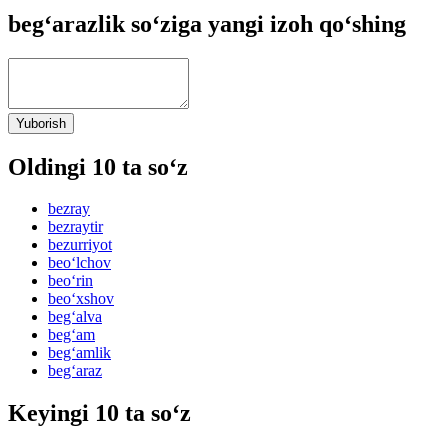
beg‘arazlik so‘ziga yangi izoh qo‘shing
Yuborish
Oldingi 10 ta so‘z
bezray
bezraytir
bezurriyot
beo‘lchov
beo‘rin
beo‘xshov
beg‘alva
beg‘am
beg‘amlik
beg‘araz
Keyingi 10 ta so‘z