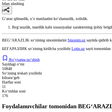
bilan ulashing
ot
Gʻaraz qilmaslik, oʻz manfaatini koʻzlamaslik, xolislik.
Begʻarazlik, mardlik kabi xususiyatlar xarakterning ijobiy belgil
BEG‘ARAZLIK
so‘zining sinonimlarini
Sinonim.uz
saytida qidirib k
БЕҒАРАЗЛИК
so‘zining kirillcha yozilishi
Lotin.uz
sayti tomonidan 
Ro‘yxatga qo‘shish
Saytdagi o‘rni
10848
So‘zning teskari yozilishi
kilzara‘geb
Harflar soni
11
Ko‘rishlar soni
176
Foydalanuvchilar tomonidan BEG‘ARAZLI