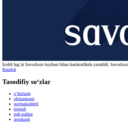
Izohli lugʻat
Savodxon
loyihasi bilan hamkorlikda yaratildi. Savodxon
Batafsil
Tasodifiy so‘zlar
o‘tkirlash
obizamzam
normalashtiril
tonnali
pah-pahlat
qorakash