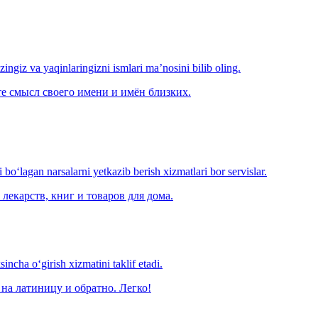
‘zingiz va yaqinlaringizni ismlari ma’nosini bilib oling.
е смысл своего имени и имён близких.
o‘lagan narsalarni yetkazib berish xizmatlari bor servislar.
лекарств, книг и товаров для дома.
ncha o‘girish xizmatini taklif etadi.
на латиницу и обратно. Легко!