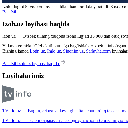
Izohli lugʻat
Savodxon
loyihasi bilan hamkorlikda yaratildi. Savodxon
Batafsil
Izoh.uz loyihasi haqida
Izoh.uz — O‘zbek tilining xalqona izohli lug‘ati 35 000 dan ortiq so‘zl
Yillar davomida “O‘zbek tili kuni”ga bag‘ishlab, o‘zbek tilini o‘rganuvc
Bizning jamoa
Lotin.uz
,
Imlo.uz
,
Sinonim.uz
,
Sarlavha.com
loyihalar
Batafsil Izoh.uz loyihasi haqida
Loyihalarimiz
TVinfo.uz — Bugun, ertaga va keyingi hafta uchun to‘liq teledasturlar
TVinfo.uz — Телепрограмма на сегодня, завтра и ближайшую н