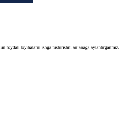
chun foydali loyihalarni ishga tushirishni an’anaga aylantirganmiz.