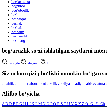
beg‘arazona
beg‘ubor
beg‘uborlik
besh
beshafqat
beshak
beshala
besharm
besharmlik
beshbarg
beg‘arazlik so‘zi ishlatilgan saytlarni inte
Google
Яндекс
Bing
Siz uchun qiziq bo‘lishi mumkin bo‘lgan so
ablahlik
abro‘
abr
abonement
aʼzolik
abadiyat
abadiyan
abbreviatura
Alifbo bo‘yicha
A
B
D
E
F
G
H
I
J
K
L
M
N
O
P
Q
R
S
T
U
V
X
Y
Z
O‘
G‘
Sh
Ch