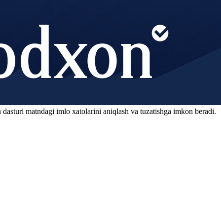
 dasturi matndagi imlo xatolarini aniqlash va tuzatishga imkon beradi.