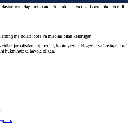
 dasturi matndagi imlo xatolarini aniqlash va tuzatishga imkon beradi.
arning ma’nolari ibora va misollar bilan keltirilgan.
hilar, jurnalistlar, tarjimonlar, kopirayterlar, blogerlar va boshqalar u
ini hukmingizga havola qilgan.
.
еделю.