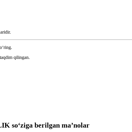
aridir.
o‘ring.
taqdim qilingan.
K so‘ziga berilgan ma’nolar