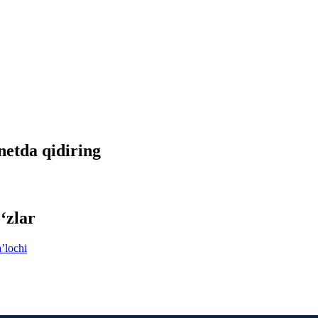
rnetda qidiring
‘zlar
aʼlochi