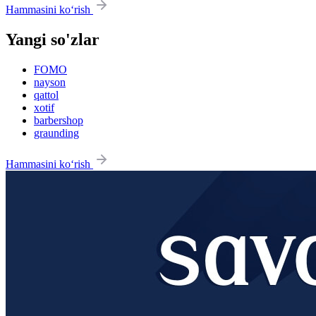
Hammasini ko‘rish
Yangi so'zlar
FOMO
nayson
qattol
xotif
barbershop
graunding
Hammasini ko‘rish