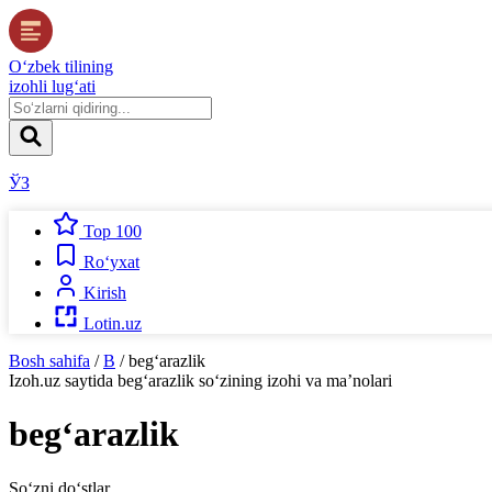
O‘zbek tilining
izohli lug‘ati
ЎЗ
Top 100
Ro‘yxat
Kirish
Lotin.uz
Bosh sahifa
/
B
/
beg‘arazlik
Izoh.uz
saytida
beg‘arazlik
so‘zining izohi va ma’nolari
beg‘arazlik
So‘zni do‘stlar