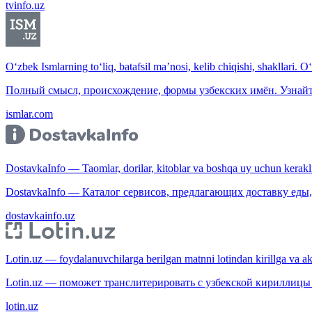
tvinfo.uz
O‘zbek Ismlarning to‘liq, batafsil ma’nosi, kelib chiqishi, shakllari. O
Полный смысл, происхождение, формы узбекских имён. Узнайт
ismlar.com
DostavkaInfo — Taomlar, dorilar, kitoblar va boshqa uy uchun kerakli b
DostavkaInfo — Каталог сервисов, предлагающих доставку еды, 
dostavkainfo.uz
Lotin.uz — foydalanuvchilarga berilgan matnni lotindan kirillga va aksi
Lotin.uz — поможет транслитерировать с узбекской кириллицы 
lotin.uz