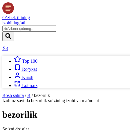
O‘zbek tilining
izohli lug‘ati
ЎЗ
Top 100
Ro‘yxat
Kirish
Lotin.uz
Bosh sahifa
/
B
/
bezorilik
Izoh.uz
saytida
bezorilik
so‘zining izohi va ma’nolari
bezorilik
So‘zni do‘stlar