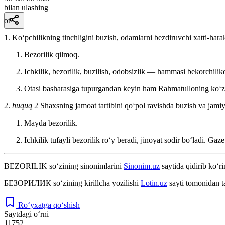
bilan ulashing
ot
1. Koʻpchilikning tinchligini buzish, odamlarni bezdiruvchi xatti-hara
Bezorilik qilmoq.
Ichkilik, bezorilik, buzilish, odobsizlik — hammasi bekorchilik
Otasi basharasiga tupurgandan keyin ham Rahmatulloning koʻzi o
2.
huquq
2 Shaxsning jamoat tartibini qoʻpol ravishda buzish va jamiya
Mayda bezorilik.
Ichkilik tufayli bezorilik roʻy beradi, jinoyat sodir boʻladi.
Gaze
BEZORILIK
so‘zining sinonimlarini
Sinonim.uz
saytida qidirib ko‘ri
БЕЗОРИЛИК
so‘zining kirillcha yozilishi
Lotin.uz
sayti tomonidan t
Ro‘yxatga qo‘shish
Saytdagi o‘rni
11752