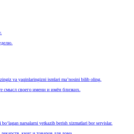
.
еделю.
‘zingiz va yaqinlaringizni ismlari ma’nosini bilib oling.
е смысл своего имени и имён близких.
o‘lagan narsalarni yetkazib berish xizmatlari bor servislar.
лекарств, книг и товаров для дома.