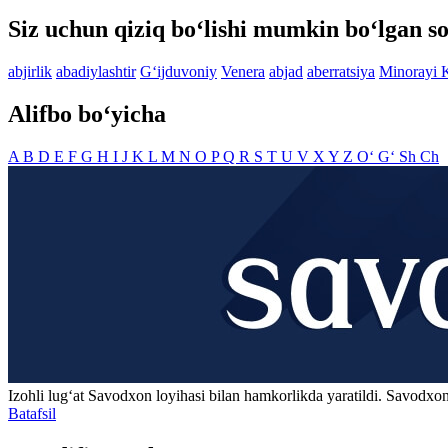
Siz uchun qiziq bo‘lishi mumkin bo‘lgan so
abjirlik
abadiylashtir
G‘ijduvoniy
Venera
abjad
aberratsiya
Minorayi 
Alifbo bo‘yicha
A
B
D
E
F
G
H
I
J
K
L
M
N
O
P
Q
R
S
T
U
V
X
Y
Z
O‘
G‘
Sh
Ch
Izohli lugʻat
Savodxon
loyihasi bilan hamkorlikda yaratildi. Savodxon
Batafsil