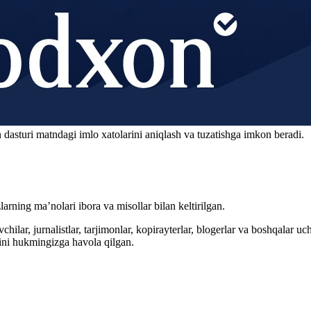
 dasturi matndagi imlo xatolarini aniqlash va tuzatishga imkon beradi.
arning ma’nolari ibora va misollar bilan keltirilgan.
hilar, jurnalistlar, tarjimonlar, kopirayterlar, blogerlar va boshqalar u
ini hukmingizga havola qilgan.