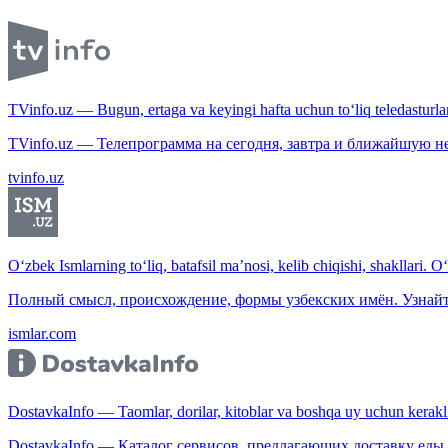
TVinfo.uz — Bugun, ertaga va keyingi hafta uchun to‘liq teledasturlar
TVinfo.uz — Телепрограмма на сегодня, завтра и ближайшую н
tvinfo.uz
O‘zbek Ismlarning to‘liq, batafsil ma’nosi, kelib chiqishi, shakllari. O
Полный смысл, происхождение, формы узбекских имён. Узнайт
ismlar.com
DostavkaInfo — Taomlar, dorilar, kitoblar va boshqa uy uchun kerakli b
DostavkaInfo — Каталог сервисов, предлагающих доставку еды, 