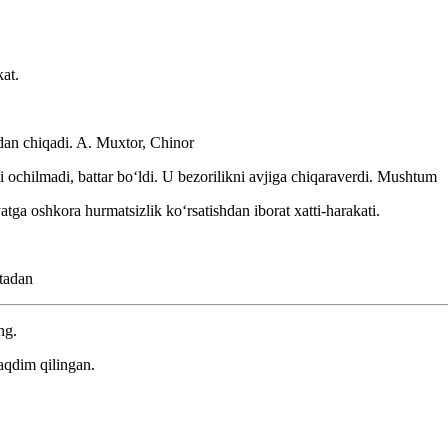
kat.
dan chiqadi.
A. Muxtor, Chinor
chilmadi, battar boʻldi. U bezorilikni avjiga chiqaraverdi.
Mushtum
tga oshkora hurmatsizlik koʻrsatishdan iborat xatti-harakati.
tadan
ng.
aqdim qilingan.