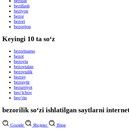
bezillat
bezillash
beziyon
bezor
bezori
bezorijon
Keyingi 10 ta so‘z
bezorinamo
bezot
bezovta
bezovtalan
bezovtalik
bezray
bezraytir
bezurriyot
beo‘lchov
beo‘rin
bezorilik so‘zi ishlatilgan saytlarni interne
Google
Яндекс
Bing