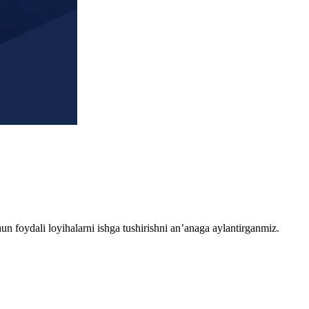
chun foydali loyihalarni ishga tushirishni an’anaga aylantirganmiz.