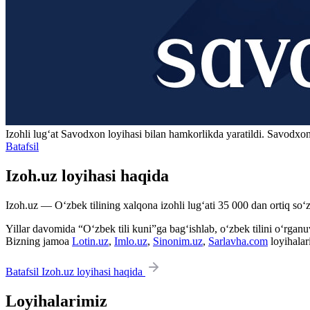
Izohli lugʻat
Savodxon
loyihasi bilan hamkorlikda yaratildi. Savodxon
Batafsil
Izoh.uz loyihasi haqida
Izoh.uz — O‘zbek tilining xalqona izohli lug‘ati 35 000 dan ortiq so‘zl
Yillar davomida “O‘zbek tili kuni”ga bag‘ishlab, o‘zbek tilini o‘rganuvc
Bizning jamoa
Lotin.uz
,
Imlo.uz
,
Sinonim.uz
,
Sarlavha.com
loyihalar
Batafsil Izoh.uz loyihasi haqida
Loyihalarimiz