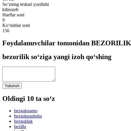
So‘zning teskari yozilishi
kilirozeb
Harflar soni
9
Ko‘rishlar soni
156
Foydalanuvchilar tomonidan BEZORILIK s
bezorilik so‘ziga yangi izoh qo‘shing
Yuborish
Oldingi 10 ta so‘z
bezgaknamo
bezgakpashsha
bezgaldak
bezilla