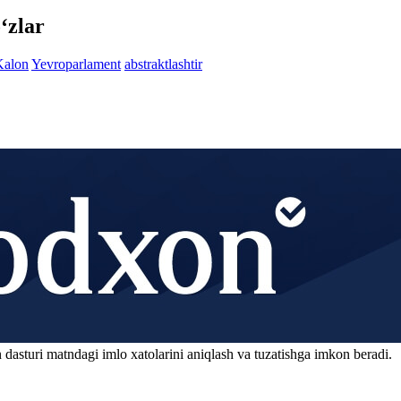
‘zlar
Kalon
Yevroparlament
abstraktlashtir
 dasturi matndagi imlo xatolarini aniqlash va tuzatishga imkon beradi.