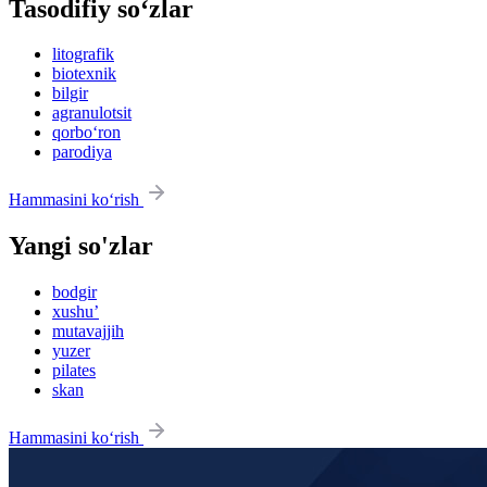
Tasodifiy so‘zlar
litografik
biotexnik
bilgir
agranulotsit
qorbo‘ron
parodiya
Hammasini ko‘rish
Yangi so'zlar
bodgir
xushu’
mutavajjih
yuzer
pilates
skan
Hammasini ko‘rish