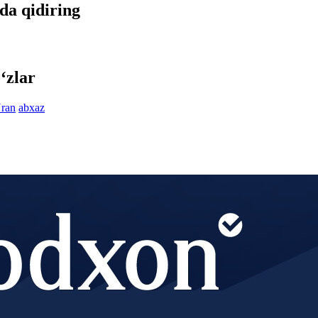
tda qidiring
‘zlar
ran
abxaz