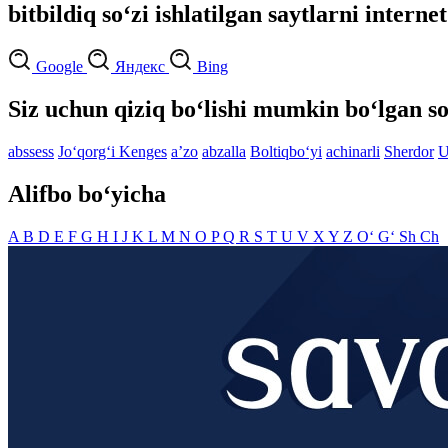
bitbildiq so‘zi ishlatilgan saytlarni interne
Google
Яндекс
Bing
Siz uchun qiziq bo‘lishi mumkin bo‘lgan so
abssess
Jo‘qorg‘i Kenges
aʼzo
abzalla
Boltiqbo‘yi
achinarli
Sherdor
U
Alifbo bo‘yicha
A
B
D
E
F
G
H
I
J
K
L
M
N
O
P
Q
R
S
T
U
V
X
Y
Z
O‘
G‘
Sh
Ch