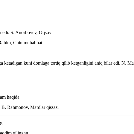
r edi.
S. Anorboyev, Oqsoy
 Rahim, Chin muhabbat
ketadigan kuni domlaga tortiq qilib ketganligini aniq bilar edi.
N. Maq
dam haqida.
.
B. Rahmonov, Mardlar qissasi
g.
aqdim qilingan.