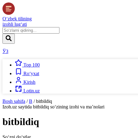
O‘zbek tilining
izohli lug‘ati
ЎЗ
Top 100
Ro‘yxat
Kirish
Lotin.uz
Bosh sahifa
/
B
/
bitbildiq
Izoh.uz
saytida
bitbildiq
so‘zining izohi va ma’nolari
bitbildiq
So‘zni do‘stlar