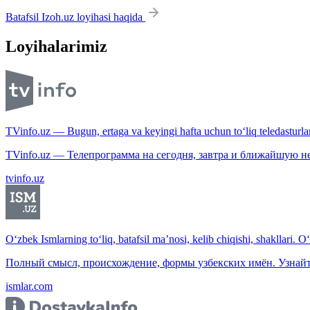
Batafsil Izoh.uz loyihasi haqida
Loyihalarimiz
TVinfo.uz — Bugun, ertaga va keyingi hafta uchun to‘liq teledasturlar
TVinfo.uz — Телепрограмма на сегодня, завтра и ближайшую н
tvinfo.uz
O‘zbek Ismlarning to‘liq, batafsil ma’nosi, kelib chiqishi, shakllari. O
Полный смысл, происхождение, формы узбекских имён. Узнайт
ismlar.com