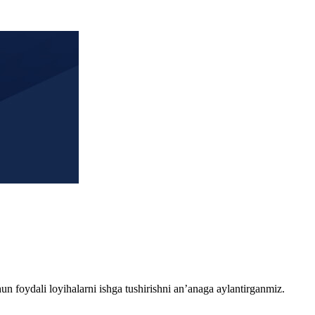
chun foydali loyihalarni ishga tushirishni an’anaga aylantirganmiz.