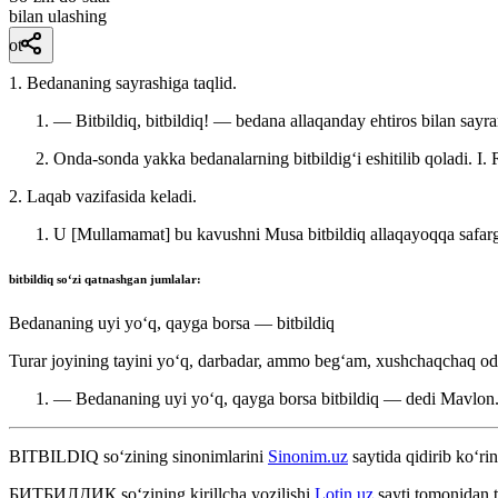
bilan ulashing
ot
1. Bedananing sayrashiga taqlid.
— Bitbildiq, bitbildiq! — bedana allaqanday ehtiros bilan sayra
Onda-sonda yakka bedanalarning bitbildigʻi eshitilib qoladi.
I.
2. Laqab vazifasida keladi.
U [Mullamamat] bu kavushni Musa bitbildiq allaqayoqqa safarga 
bitbildiq
soʻzi qatnashgan jumlalar:
Bedananing uyi yoʻq, qayga borsa — bitbildiq
Turar joyining tayini yoʻq, darbadar, ammo begʻam, xushchaqchaq o
— Bedananing uyi yoʻq, qayga borsa bitbildiq — dedi Mavlon
BITBILDIQ
so‘zining sinonimlarini
Sinonim.uz
saytida qidirib ko‘rin
БИТБИЛДИҚ
so‘zining kirillcha yozilishi
Lotin.uz
sayti tomonidan t