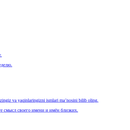
.
еделю.
‘zingiz va yaqinlaringizni ismlari ma’nosini bilib oling.
е смысл своего имени и имён близких.