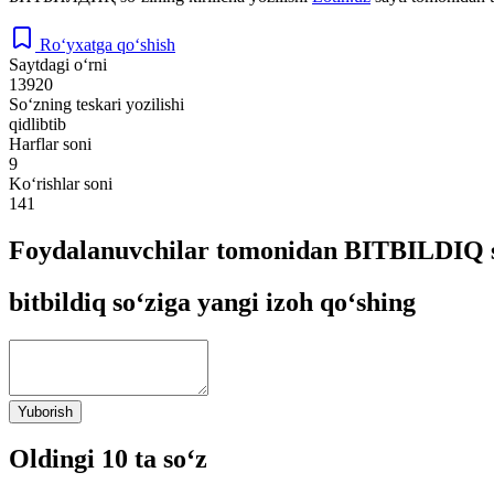
Ro‘yxatga qo‘shish
Saytdagi o‘rni
13920
So‘zning teskari yozilishi
qidlibtib
Harflar soni
9
Ko‘rishlar soni
141
Foydalanuvchilar tomonidan BITBILDIQ s
bitbildiq so‘ziga yangi izoh qo‘shing
Yuborish
Oldingi 10 ta so‘z