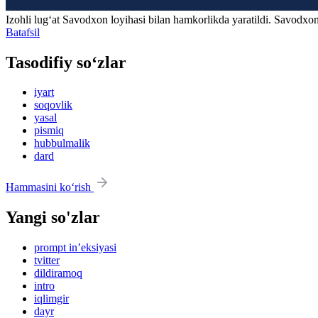
Izohli lugʻat
Savodxon
loyihasi bilan hamkorlikda yaratildi. Savodxon
Batafsil
Tasodifiy so‘zlar
iyart
soqovlik
yasal
pismiq
hubbulmalik
dard
Hammasini ko‘rish
Yangi so'zlar
prompt in’eksiyasi
tvitter
dildiramoq
intro
iqlimgir
dayr