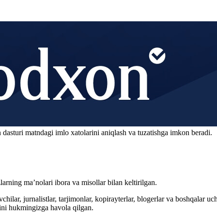
 dasturi matndagi imlo xatolarini aniqlash va tuzatishga imkon beradi.
arning ma’nolari ibora va misollar bilan keltirilgan.
hilar, jurnalistlar, tarjimonlar, kopirayterlar, blogerlar va boshqalar u
ini hukmingizga havola qilgan.