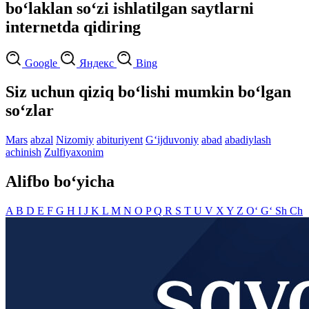
bo‘laklan so‘zi ishlatilgan saytlarni
internetda qidiring
Google
Яндекс
Bing
Siz uchun qiziq bo‘lishi mumkin bo‘lgan
so‘zlar
Mars
abzal
Nizomiy
abituriyent
G‘ijduvoniy
abad
abadiylash
achinish
Zulfiyaxonim
Alifbo bo‘yicha
A
B
D
E
F
G
H
I
J
K
L
M
N
O
P
Q
R
S
T
U
V
X
Y
Z
O‘
G‘
Sh
Ch