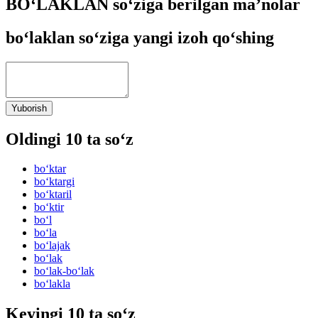
BO‘LAKLAN so‘ziga berilgan ma’nolar
bo‘laklan so‘ziga yangi izoh qo‘shing
Yuborish
Oldingi 10 ta so‘z
bo‘ktar
bo‘ktargi
bo‘ktaril
bo‘ktir
bo‘l
bo‘la
bo‘lajak
bo‘lak
bo‘lak-bo‘lak
bo‘lakla
Keyingi 10 ta so‘z