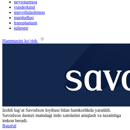
neyrotarmoq
vunderkind
muvofiqlashmoq
mardudluq
transplantant
iqlimgir
Hammasini ko‘rish
Izohli lugʻat
Savodxon
loyihasi bilan hamkorlikda yaratildi.
Savodxon dasturi matndagi imlo xatolarini aniqlash va tuzatishga
imkon beradi.
Batafsil