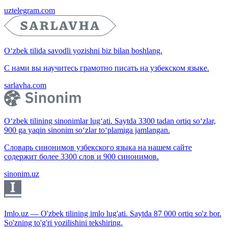
uztelegram.com
O‘zbek tilida savodli yozishni biz bilan boshlang.
С нами вы научитесь грамотно писать на узбекском языке.
sarlavha.com
O‘zbek tilining sinonimlar lug‘ati. Saytda 3300 tadan ortiq so‘zlar,
900 ga yaqin sinonim so‘zlar to‘plamiga jamlangan.
Словарь синонимов узбекского языка на нашем сайте
содержит более 3300 слов и 900 синонимов.
sinonim.uz
Imlo.uz — O'zbek tilining imlo lug'ati. Saytda 87 000 ortiq so'z bor.
So'zning to'g'ri yozilishini tekshiring.