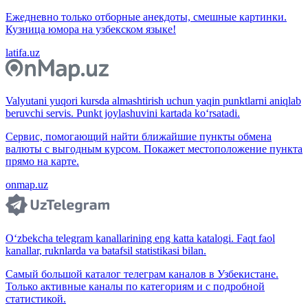
Ежедневно только отборные анекдоты, смешные картинки.
Кузница юмора на узбекском языке!
latifa.uz
Valyutani yuqori kursda almashtirish uchun yaqin punktlarni aniqlab
beruvchi servis. Punkt joylashuvini kartada ko‘rsatadi.
Сервис, помогающий найти ближайшие пункты обмена
валюты с выгодным курсом. Покажет местоположение пункта
прямо на карте.
onmap.uz
O‘zbekcha telegram kanallarining eng katta katalogi. Faqt faol
kanallar, ruknlarda va batafsil statistikasi bilan.
Самый большой каталог телеграм каналов в Узбекистане.
Только активные каналы по категориям и с подробной
статистикой.