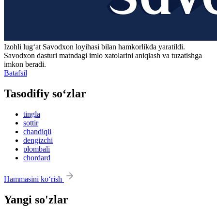
Izohli lugʻat
Savodxon
loyihasi bilan hamkorlikda yaratildi.
Savodxon dasturi matndagi imlo xatolarini aniqlash va tuzatishga
imkon beradi.
Batafsil
Tasodifiy so‘zlar
tingla
sottir
chandiqli
dengizchi
plombali
chordard
Hammasini ko‘rish
Yangi so'zlar