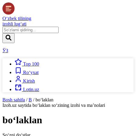
O‘zbek tilining
izohli lug‘ati
ЎЗ
Top 100
Ro‘yxat
Kirish
Lotin.uz
Bosh sahifa
/
B
/
bo‘laklan
Izoh.uz
saytida
bo‘laklan
so‘zining izohi va ma’nolari
bo‘laklan
So‘zni do‘stlar