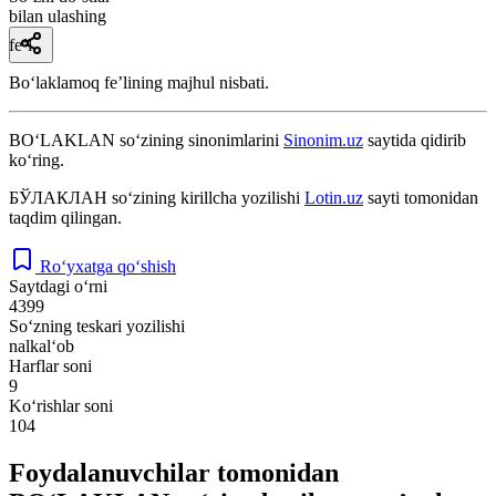
bilan ulashing
fe’l
Boʻlaklamoq feʼlining majhul nisbati.
BO‘LAKLAN
so‘zining sinonimlarini
Sinonim.uz
saytida qidirib
ko‘ring.
БЎЛАКЛАН
so‘zining kirillcha yozilishi
Lotin.uz
sayti tomonidan
taqdim qilingan.
Ro‘yxatga qo‘shish
Saytdagi o‘rni
4399
So‘zning teskari yozilishi
nalkal‘ob
Harflar soni
9
Ko‘rishlar soni
104
Foydalanuvchilar tomonidan