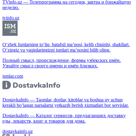
TVinfo.uz — Телепрограмма на сегодня, завтра и ближайшую
неделю.
tvinfo.uz
O‘zbek Ismlarning to‘liq, batafsil ma’nosi, kelib chiqishi, shakllari.
O‘zingiz va yaqinlaringizni ismlari ma’nosini bilib oling.
Полный смысл, происхождение, формы узбекских имён.
Узнайте смысл своего имени и имён близких.
ismlar.com
DostavkaInfo — Taomlar, dorilar, kitoblar va boshqa uy uchun
kerakli bo‘lagan narsalarni yetkazib berish xizmatlari bor servislar.
DostavkaInfo — Каталог сервисов, предлагающих доставку
еды, лекарств, книг и товаров для дома.
dostavkainfo.uz