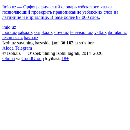
Imlo.uz — Орфографический словарь узбекского языка
позволяющий проверить правописание узбекских слов на
латинице и кириллице. В базе более 87 000 слов.
imlo.uz
ibora.uz
salsa.uz
skripka.uz
slovo.uz
television.uz
vatt.uz
iboralar.uz
resumes.uz
havo.uz
Izoh.uz saytining bazasida jami
36 162
ta so‘z bor
Aloqa
Telegram
© Izoh.uz — O‘zbek tilining izohli lug‘ati, 2014–2026
Obuna
va
GoodGroup
loyihasi.
18+