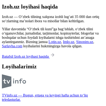
Izoh.uz loyihasi haqida
Izoh.uz — O‘zbek tilining xalqona izohli lug‘ati 35 000 dan ortiq
so‘zlarning ma’nolari ibora va misollar bilan keltirilgan.
Yillar davomida “O‘zbek tili kuni”ga bag‘ishlab, o‘zbek tilini
o‘rganuvchilar, jurnalistlar, tarjimonlar, kopirayterlar, blogerlar va
boshqalar uchun foydali loyihalarni ishga tushirishni an’anaga
aylantirganmiz. Bizning jamoa
Lotin.uz
,
Imlo.uz
,
Sinonim.uz
,
Sarlavha.com
loyihalarini hukmingizga havola qilgan.
Batafsil Izoh.uz loyihasi haqida
Loyihalarimiz
TVinfo.uz — Bugun, ertaga va keyingi hafta uchun to‘liq
teledasturlar.