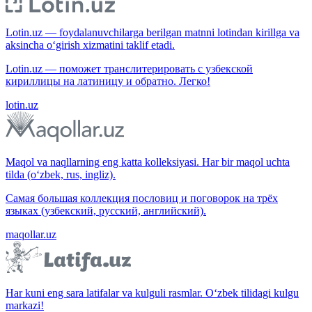
Lotin.uz — foydalanuvchilarga berilgan matnni lotindan kirillga va
aksincha o‘girish xizmatini taklif etadi.
Lotin.uz — поможет транслитерировать с узбекской
кириллицы на латиницу и обратно. Легко!
lotin.uz
Maqol va naqllarning eng katta kolleksiyasi. Har bir maqol uchta
tilda (o‘zbek, rus, ingliz).
Самая большая коллекция пословиц и поговорок на трёх
языках (узбекский, русский, английский).
maqollar.uz
Har kuni eng sara latifalar va kulguli rasmlar. O‘zbek tilidagi kulgu
markazi!