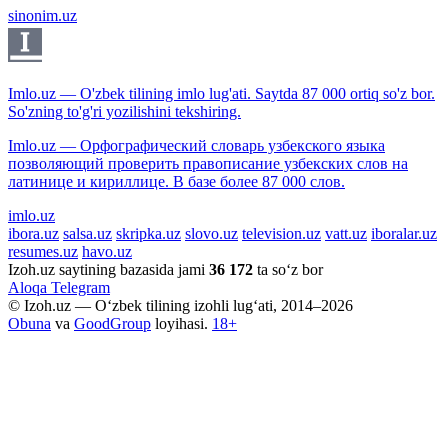
sinonim.uz
Imlo.uz — O'zbek tilining imlo lug'ati. Saytda 87 000 ortiq so'z bor.
So'zning to'g'ri yozilishini tekshiring.
Imlo.uz — Орфографический словарь узбекского языка
позволяющий проверить правописание узбекских слов на
латинице и кириллице. В базе более 87 000 слов.
imlo.uz
ibora.uz
salsa.uz
skripka.uz
slovo.uz
television.uz
vatt.uz
iboralar.uz
resumes.uz
havo.uz
Izoh.uz saytining bazasida jami
36 172
ta so‘z bor
Aloqa
Telegram
© Izoh.uz — O‘zbek tilining izohli lug‘ati, 2014–2026
Obuna
va
GoodGroup
loyihasi.
18+