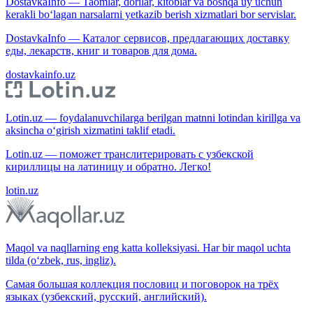
DostavkaInfo — Taomlar, dorilar, kitoblar va boshqa uy uchun
kerakli bo‘lagan narsalarni yetkazib berish xizmatlari bor servislar.
DostavkaInfo — Каталог сервисов, предлагающих доставку
еды, лекарств, книг и товаров для дома.
dostavkainfo.uz
Lotin.uz — foydalanuvchilarga berilgan matnni lotindan kirillga va
aksincha o‘girish xizmatini taklif etadi.
Lotin.uz — поможет транслитерировать с узбекской
кириллицы на латиницу и обратно. Легко!
lotin.uz
Maqol va naqllarning eng katta kolleksiyasi. Har bir maqol uchta
tilda (o‘zbek, rus, ingliz).
Самая большая коллекция пословиц и поговорок на трёх
языках (узбекский, русский, английский).