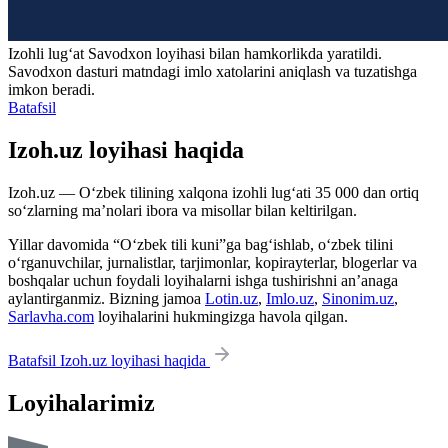
Izohli lugʻat
Savodxon
loyihasi bilan hamkorlikda yaratildi.
Savodxon dasturi matndagi imlo xatolarini aniqlash va tuzatishga
imkon beradi.
Batafsil
Izoh.uz loyihasi haqida
Izoh.uz — O‘zbek tilining xalqona izohli lug‘ati 35 000 dan ortiq
so‘zlarning ma’nolari ibora va misollar bilan keltirilgan.
Yillar davomida “O‘zbek tili kuni”ga bag‘ishlab, o‘zbek tilini
o‘rganuvchilar, jurnalistlar, tarjimonlar, kopirayterlar, blogerlar va
boshqalar uchun foydali loyihalarni ishga tushirishni an’anaga
aylantirganmiz. Bizning jamoa
Lotin.uz
,
Imlo.uz
,
Sinonim.uz
,
Sarlavha.com
loyihalarini hukmingizga havola qilgan.
Batafsil Izoh.uz loyihasi haqida
Loyihalarimiz