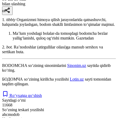
bilan ulashing
ot
1.
tibbiy
Organizmni himoya qilish jarayonlarida qatnashuvchi,
halqumda joylashgan, bodom shaklli limfasimon toʻqimalar majmui.
Maʼlum yoshdagi bolalar-da tomoqdagi bodomcha bezlar
yalligʻlanishi, quloq ogʻrishi mumkin.
Gazetadan
2.
bot.
Raʼnodoshlar (atirgullilar oilasi)ga mansub sershox va
sertikan buta.
BODOMCHA
so‘zining sinonimlarini
Sinonim.uz
saytida qidirib
ko‘ring.
БОДОМЧА
so‘zining kirillcha yozilishi
Lotin.uz
sayti tomonidan
taqdim qilingan.
Ro‘yxatga qo‘shish
Saytdagi o‘rni
11668
So‘zning teskari yozilishi
ahcmodob