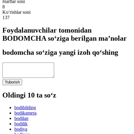
Harflar soni
8
Ko‘rishlar soni
137
Foydalanuvchilar tomonidan
BODOMCHA so‘ziga berilgan ma’nolar
bodomcha so‘ziga yangi izoh qo‘shing
Yuborish
Oldingi 10 ta so‘z
bodibilding
bodikamera
bodilan
bodilik
bodiya