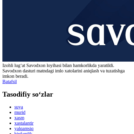
Izohli lugʻat
Savodxon
loyihasi bilan hamkorlikda yaratildi.
Savodxon dasturi matndagi imlo xatolarini aniqlash va tuzatishga
imkon beradi.
Batafsil
Tasodifiy so‘zlar
suya
murid
xasm
xastalantir
yalqamsiq
birdamlik