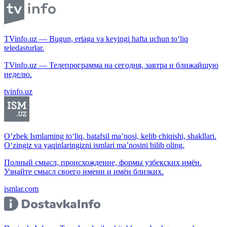
TVinfo.uz — Bugun, ertaga va keyingi hafta uchun to‘liq
teledasturlar.
TVinfo.uz — Телепрограмма на сегодня, завтра и ближайшую
неделю.
tvinfo.uz
O‘zbek Ismlarning to‘liq, batafsil ma’nosi, kelib chiqishi, shakllari.
O‘zingiz va yaqinlaringizni ismlari ma’nosini bilib oling.
Полный смысл, происхождение, формы узбекских имён.
Узнайте смысл своего имени и имён близких.
ismlar.com