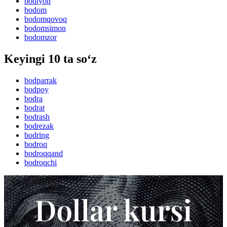
bodiyon
bodom
bodomqovoq
bodomsimon
bodomzor
Keyingi 10 ta so‘z
bodparrak
bodpoy
bodra
bodrat
bodrash
bodrezak
bodring
bodroq
bodroqqand
bodroqchi