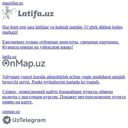
maqollar.uz
Har kuni eng sara latifalar va kulguli rasmlar. O‘zbek tilidagi kulgu
markazi!
Ежедневно только отборные анекдоты, смешные картинки.
Кузница юмора на узбекском языке!
latifa.uz
Valyutani yuqori kursda almashtirish uchun yaqin punktlarni aniqlab
beruvchi servis. Punkt joylashuvini kartada ko‘rsatadi.
Сервис, помогающий найти ближайшие пункты обмена
валюты с выгодным курсом. Покажет местоположение пункта
прямо на карте.
onmap.uz