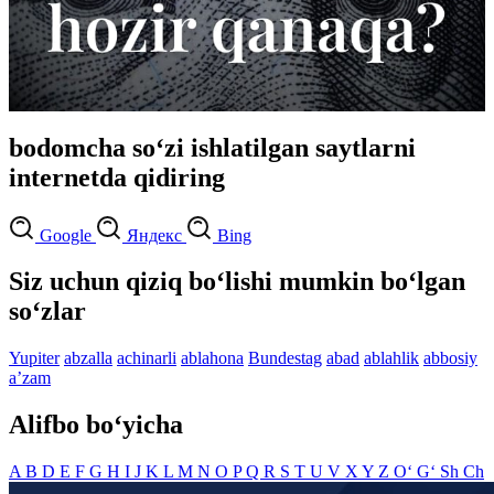
bodomcha so‘zi ishlatilgan saytlarni
internetda qidiring
Google
Яндекс
Bing
Siz uchun qiziq bo‘lishi mumkin bo‘lgan
so‘zlar
Yupiter
abzalla
achinarli
ablahona
Bundestag
abad
ablahlik
abbosiy
aʼzam
Alifbo bo‘yicha
A
B
D
E
F
G
H
I
J
K
L
M
N
O
P
Q
R
S
T
U
V
X
Y
Z
O‘
G‘
Sh
Ch