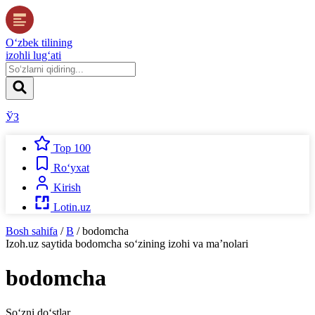
O‘zbek tilining
izohli lug‘ati
ЎЗ
Top 100
Ro‘yxat
Kirish
Lotin.uz
Bosh sahifa
/
B
/
bodomcha
Izoh.uz
saytida
bodomcha
so‘zining izohi va ma’nolari
bodomcha
So‘zni do‘stlar