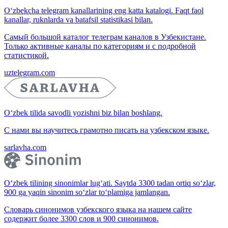
O‘zbekcha telegram kanallarining eng katta katalogi. Faqt faol
kanallar, ruknlarda va batafsil statistikasi bilan.
Самый большой каталог телеграм каналов в Узбекистане.
Только активные каналы по категориям и с подробной
статистикой.
uztelegram.com
O‘zbek tilida savodli yozishni biz bilan boshlang.
С нами вы научитесь грамотно писать на узбекском языке.
sarlavha.com
O‘zbek tilining sinonimlar lug‘ati. Saytda 3300 tadan ortiq so‘zlar,
900 ga yaqin sinonim so‘zlar to‘plamiga jamlangan.
Словарь синонимов узбекского языка на нашем сайте
содержит более 3300 слов и 900 синонимов.