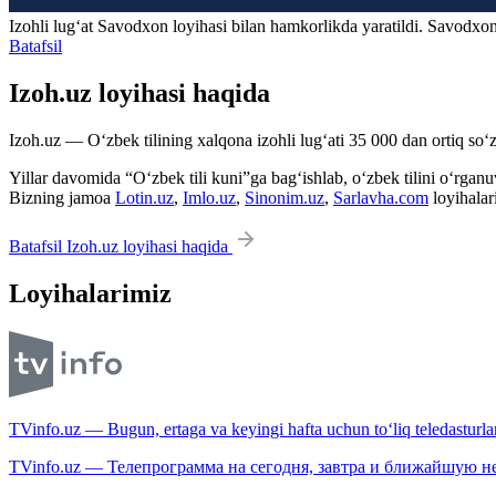
Izohli lugʻat
Savodxon
loyihasi bilan hamkorlikda yaratildi. Savodxon
Batafsil
Izoh.uz loyihasi haqida
Izoh.uz — O‘zbek tilining xalqona izohli lug‘ati 35 000 dan ortiq so‘zl
Yillar davomida “O‘zbek tili kuni”ga bag‘ishlab, o‘zbek tilini o‘rganuvc
Bizning jamoa
Lotin.uz
,
Imlo.uz
,
Sinonim.uz
,
Sarlavha.com
loyihalar
Batafsil Izoh.uz loyihasi haqida
Loyihalarimiz
TVinfo.uz — Bugun, ertaga va keyingi hafta uchun to‘liq teledasturlar
TVinfo.uz — Телепрограмма на сегодня, завтра и ближайшую н