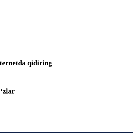
nternetda qidiring
‘zlar