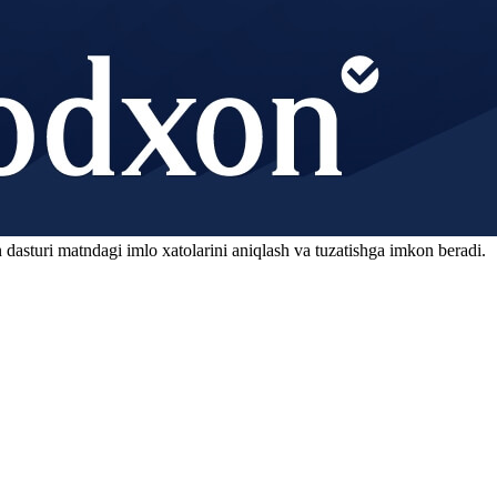
 dasturi matndagi imlo xatolarini aniqlash va tuzatishga imkon beradi.