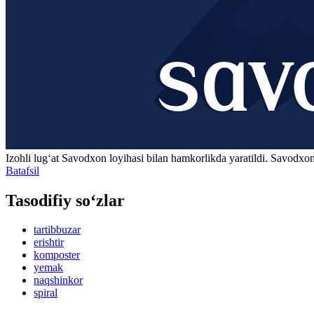
Izohli lugʻat
Savodxon
loyihasi bilan hamkorlikda yaratildi. Savodxon
Batafsil
Tasodifiy so‘zlar
tartibbuzar
erishtir
komposter
yemak
naqshinkor
spiral