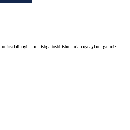
chun foydali loyihalarni ishga tushirishni an’anaga aylantirganmiz.