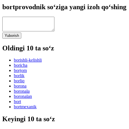
bortprovodnik so‘ziga yangi izoh qo‘shing
Yuborish
Oldingi 10 ta so‘z
borishli-kelishli
boricha
borjom
borlik
borliq
borona
boronala
boronalan
bort
bortmexanik
Keyingi 10 ta so‘z