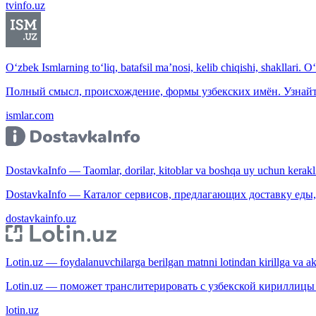
tvinfo.uz
O‘zbek Ismlarning to‘liq, batafsil ma’nosi, kelib chiqishi, shakllari. O
Полный смысл, происхождение, формы узбекских имён. Узнайт
ismlar.com
DostavkaInfo — Taomlar, dorilar, kitoblar va boshqa uy uchun kerakli b
DostavkaInfo — Каталог сервисов, предлагающих доставку еды, 
dostavkainfo.uz
Lotin.uz — foydalanuvchilarga berilgan matnni lotindan kirillga va aksi
Lotin.uz — поможет транслитерировать с узбекской кириллицы 
lotin.uz