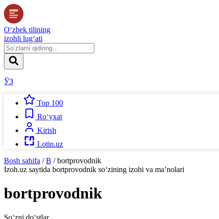
O‘zbek tilining
izohli lug‘ati
ЎЗ
Top 100
Ro‘yxat
Kirish
Lotin.uz
Bosh sahifa
/
B
/
bortprovodnik
Izoh.uz
saytida
bortprovodnik
so‘zining izohi va ma’nolari
bortprovodnik
So‘zni do‘stlar