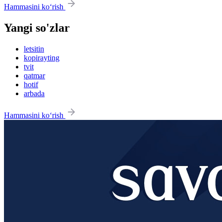
Hammasini ko‘rish
Yangi so'zlar
letsitin
kopirayting
tvit
qatmar
hotif
arbada
Hammasini ko‘rish