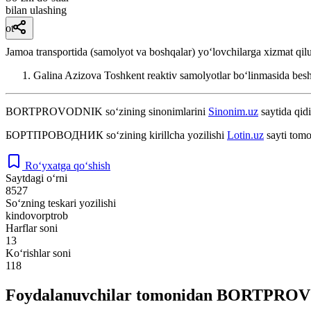
bilan ulashing
ot
Jamoa transportida (samolyot va boshqalar) yoʻlovchilarga xizmat qil
Galina Azizova Toshkent reaktiv samolyotlar boʻlinmasida besh
BORTPROVODNIK
so‘zining sinonimlarini
Sinonim.uz
saytida qidi
БОРТПРОВОДНИК
so‘zining kirillcha yozilishi
Lotin.uz
sayti tomo
Ro‘yxatga qo‘shish
Saytdagi o‘rni
8527
So‘zning teskari yozilishi
kindovorptrob
Harflar soni
13
Ko‘rishlar soni
118
Foydalanuvchilar tomonidan BORTPROVO