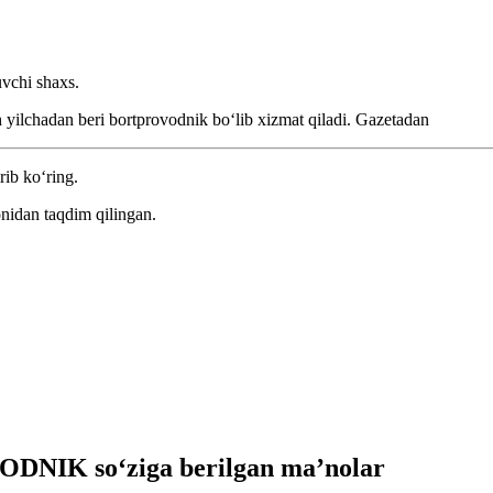
uvchi shaxs.
 yilchadan beri bortprovodnik boʻlib xizmat qiladi.
Gazetadan
rib ko‘ring.
nidan taqdim qilingan.
DNIK so‘ziga berilgan ma’nolar