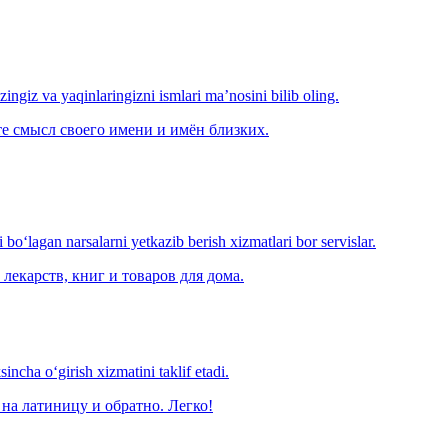
‘zingiz va yaqinlaringizni ismlari ma’nosini bilib oling.
е смысл своего имени и имён близких.
o‘lagan narsalarni yetkazib berish xizmatlari bor servislar.
лекарств, книг и товаров для дома.
ncha o‘girish xizmatini taklif etadi.
на латиницу и обратно. Легко!