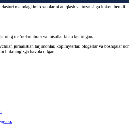
 dasturi matndagi imlo xatolarini aniqlash va tuzatishga imkon beradi.
arning ma’nolari ibora va misollar bilan keltirilgan.
hilar, jurnalistlar, tarjimonlar, kopirayterlar, blogerlar va boshqalar u
ini hukmingizga havola qilgan.
.
еделю.