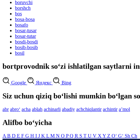
boruvchi
borshch
bos
bosa-bosa
bosafo
bosar-tusar
bosar-tutar
bosdi-bosdi
bosib-bosib
bosil
bortprovodnik so‘zi ishlatilgan saytlarni i
Google
Яндекс
Bing
Siz uchun qiziq bo‘lishi mumkin bo‘lgan so
abr
abro‘
acha
ablah
achinarli
abadiy
achchiqlantir
achintir
aʼmol
Alifbo bo‘yicha
A
B
D
E
F
G
H
I
J
K
L
M
N
O
P
Q
R
S
T
U
V
X
Y
Z
O‘
G‘
Sh
Ch