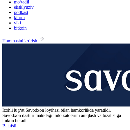
mo‘tadil
eksklyuziv
podkast
kirom
viki
bitkoin
Hammasini ko‘rish
Izohli lugʻat
Savodxon
loyihasi bilan hamkorlikda yaratildi.
Savodxon dasturi matndagi imlo xatolarini aniqlash va tuzatishga
imkon beradi.
Batafsil