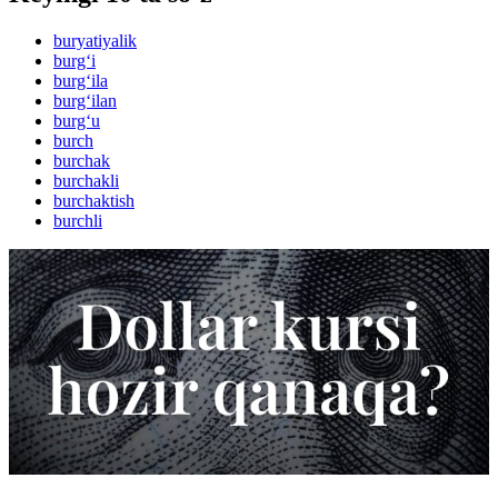
buryatiyalik
burg‘i
burg‘ila
burg‘ilan
burg‘u
burch
burchak
burchakli
burchaktish
burchli