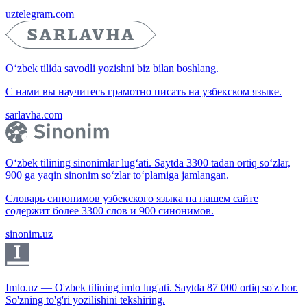
uztelegram.com
O‘zbek tilida savodli yozishni biz bilan boshlang.
С нами вы научитесь грамотно писать на узбекском языке.
sarlavha.com
O‘zbek tilining sinonimlar lug‘ati. Saytda 3300 tadan ortiq so‘zlar,
900 ga yaqin sinonim so‘zlar to‘plamiga jamlangan.
Словарь синонимов узбекского языка на нашем сайте
содержит более 3300 слов и 900 синонимов.
sinonim.uz
Imlo.uz — O'zbek tilining imlo lug'ati. Saytda 87 000 ortiq so'z bor.
So'zning to'g'ri yozilishini tekshiring.