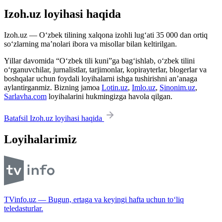
Izoh.uz loyihasi haqida
Izoh.uz — O‘zbek tilining xalqona izohli lug‘ati 35 000 dan ortiq
so‘zlarning ma’nolari ibora va misollar bilan keltirilgan.
Yillar davomida “O‘zbek tili kuni”ga bag‘ishlab, o‘zbek tilini
o‘rganuvchilar, jurnalistlar, tarjimonlar, kopirayterlar, blogerlar va
boshqalar uchun foydali loyihalarni ishga tushirishni an’anaga
aylantirganmiz. Bizning jamoa
Lotin.uz
,
Imlo.uz
,
Sinonim.uz
,
Sarlavha.com
loyihalarini hukmingizga havola qilgan.
Batafsil Izoh.uz loyihasi haqida
Loyihalarimiz
TVinfo.uz — Bugun, ertaga va keyingi hafta uchun to‘liq
teledasturlar.