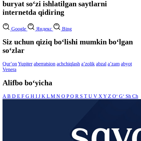
buryat so‘zi ishlatilgan saytlarni
internetda qidiring
Google
Яндекс
Bing
Siz uchun qiziq bo‘lishi mumkin bo‘lgan
so‘zlar
Qurʼon
Yupiter
aberratsion
achchiqlash
aʼzolik
abzal
aʼzam
abyot
Venera
Alifbo bo‘yicha
A
B
D
E
F
G
H
I
J
K
L
M
N
O
P
Q
R
S
T
U
V
X
Y
Z
O‘
G‘
Sh
Ch