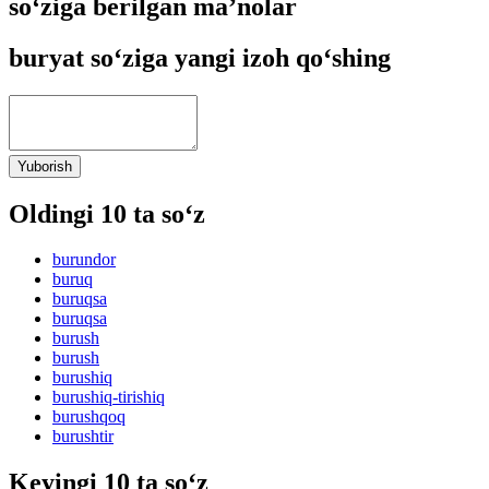
so‘ziga berilgan ma’nolar
buryat so‘ziga yangi izoh qo‘shing
Yuborish
Oldingi 10 ta so‘z
burundor
buruq
buruqsa
buruqsa
burush
burush
burushiq
burushiq-tirishiq
burushqoq
burushtir
Keyingi 10 ta so‘z