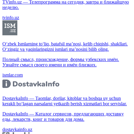
TVinfo.uz — Телепрограмма на сегодня, завтра и ближайшую
неделю.
tvinfo.uz
O‘zbek Ismlarning to‘liq, batafsil ma’nosi, kelib chiqishi, shakllari.
O‘zingiz va yaqinlaringizni ismlari ma’nosini bilib oling.
Полный смысл, происхождение, формы узбекских имён.
Узнайте смысл своего имени и имён близких.
ismlar.com
DostavkaInfo — Taomlar, dorilar, kitoblar va boshqa uy uchun
kerakli bo‘lagan narsalarni yetkazib berish xizmatlari bor servislar.
DostavkaInfo — Каталог сервисов, предлагающих доставку
еды, лекарств, книг и товаров для дома.
dostavkainfo.uz