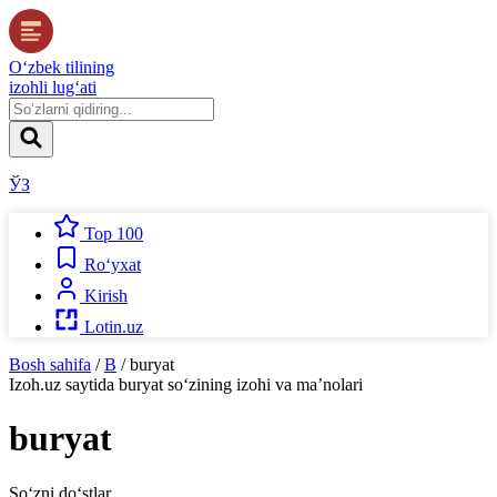
O‘zbek tilining
izohli lug‘ati
ЎЗ
Top 100
Ro‘yxat
Kirish
Lotin.uz
Bosh sahifa
/
B
/
buryat
Izoh.uz
saytida
buryat
so‘zining izohi va ma’nolari
buryat
So‘zni do‘stlar