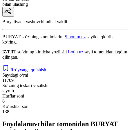
bilan ulashing
ot
Buryatiyada yashovchi millat vakili.
BURYAT
so‘zining sinonimlarini
Sinonim.uz
saytida qidirib
ko‘ring.
БУРЯТ
so‘zining kirillcha yozilishi
Lotin.uz
sayti tomonidan taqdim
qilingan.
Ro‘yxatga qo‘shish
Saytdagi o‘rni
11709
So‘zning teskari yozilishi
tayrub
Harflar soni
6
Ko‘rishlar soni
138
Foydalanuvchilar tomonidan BURYAT