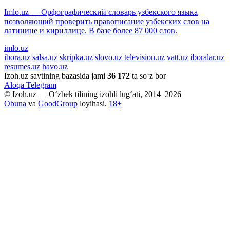
Imlo.uz — Орфографический словарь узбекского языка
позволяющий проверить правописание узбекских слов на
латинице и кириллице. В базе более 87 000 слов.
imlo.uz
ibora.uz
salsa.uz
skripka.uz
slovo.uz
television.uz
vatt.uz
iboralar.uz
resumes.uz
havo.uz
Izoh.uz saytining bazasida jami
36 172
ta so‘z bor
Aloqa
Telegram
© Izoh.uz — O‘zbek tilining izohli lug‘ati, 2014–2026
Obuna
va
GoodGroup
loyihasi.
18+