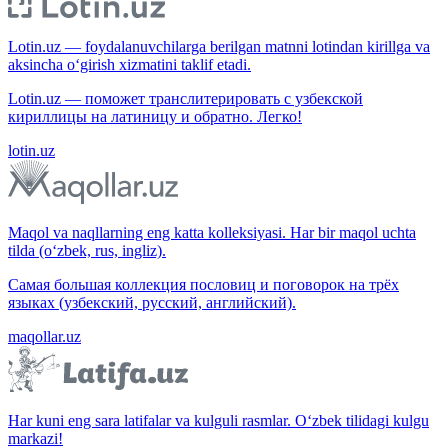
Lotin.uz — foydalanuvchilarga berilgan matnni lotindan kirillga va
aksincha o‘girish xizmatini taklif etadi.
Lotin.uz — поможет транслитерировать с узбекской
кириллицы на латиницу и обратно. Легко!
lotin.uz
Maqol va naqllarning eng katta kolleksiyasi. Har bir maqol uchta
tilda (o‘zbek, rus, ingliz).
Самая большая коллекция пословиц и поговорок на трёх
языках (узбекский, русский, английский).
maqollar.uz
Har kuni eng sara latifalar va kulguli rasmlar. O‘zbek tilidagi kulgu
markazi!