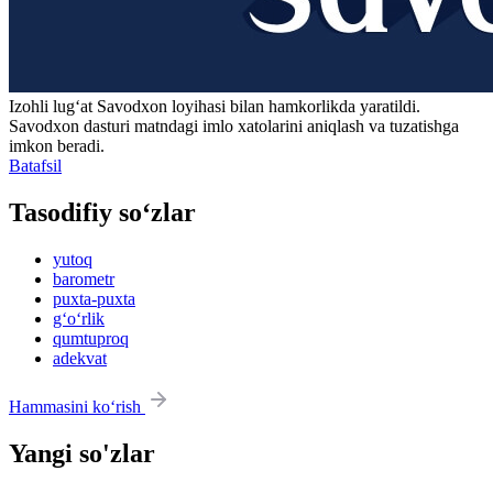
Izohli lugʻat
Savodxon
loyihasi bilan hamkorlikda yaratildi.
Savodxon dasturi matndagi imlo xatolarini aniqlash va tuzatishga
imkon beradi.
Batafsil
Tasodifiy so‘zlar
yutoq
barometr
puxta-puxta
g‘o‘rlik
qumtuproq
adekvat
Hammasini ko‘rish
Yangi so'zlar