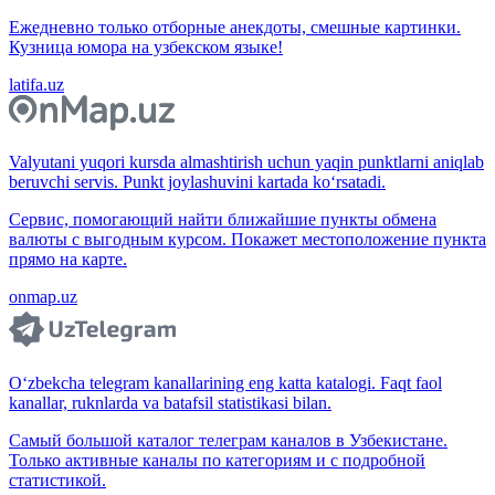
Ежедневно только отборные анекдоты, смешные картинки.
Кузница юмора на узбекском языке!
latifa.uz
Valyutani yuqori kursda almashtirish uchun yaqin punktlarni aniqlab
beruvchi servis. Punkt joylashuvini kartada ko‘rsatadi.
Сервис, помогающий найти ближайшие пункты обмена
валюты с выгодным курсом. Покажет местоположение пункта
прямо на карте.
onmap.uz
O‘zbekcha telegram kanallarining eng katta katalogi. Faqt faol
kanallar, ruknlarda va batafsil statistikasi bilan.
Самый большой каталог телеграм каналов в Узбекистане.
Только активные каналы по категориям и с подробной
статистикой.