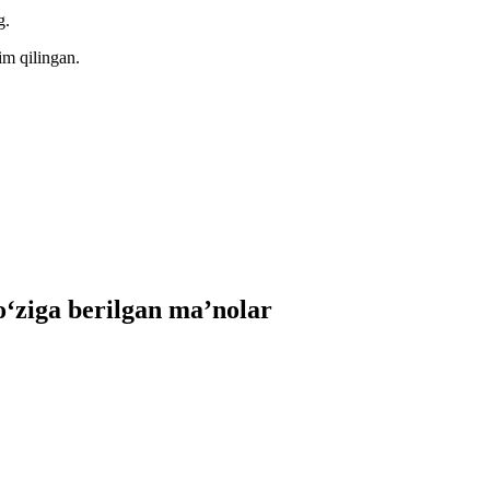
g.
im qilingan.
ziga berilgan ma’nolar