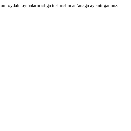
chun foydali loyihalarni ishga tushirishni an’anaga aylantirganmiz.