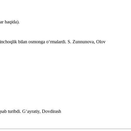
ar haqida).
rinchoqlik bilan osmonga oʻrmalardi.
S. Zunnunova, Olov
sab turibdi.
Gʻayratiy, Dovdirash