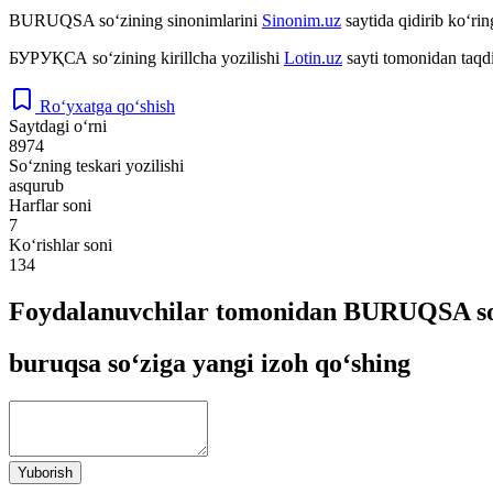
BURUQSA
so‘zining sinonimlarini
Sinonim.uz
saytida qidirib ko‘rin
БУРУҚСА
so‘zining kirillcha yozilishi
Lotin.uz
sayti tomonidan taqd
Ro‘yxatga qo‘shish
Saytdagi o‘rni
8974
So‘zning teskari yozilishi
asqurub
Harflar soni
7
Ko‘rishlar soni
134
Foydalanuvchilar tomonidan BURUQSA so‘
buruqsa so‘ziga yangi izoh qo‘shing
Yuborish