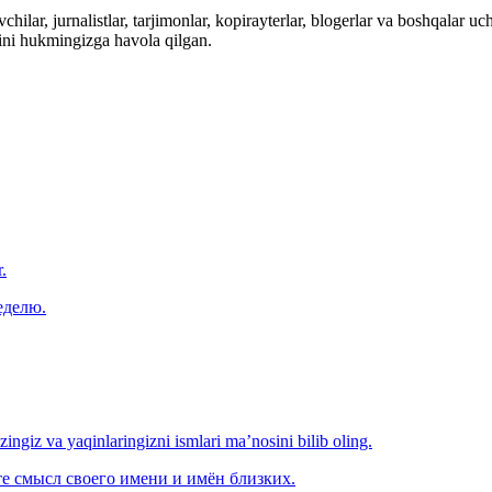
hilar, jurnalistlar, tarjimonlar, kopirayterlar, blogerlar va boshqalar u
ini hukmingizga havola qilgan.
.
еделю.
‘zingiz va yaqinlaringizni ismlari ma’nosini bilib oling.
е смысл своего имени и имён близких.