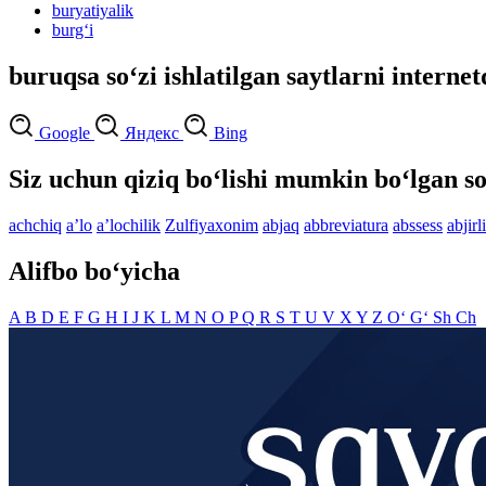
buryatiyalik
burg‘i
buruqsa so‘zi ishlatilgan saytlarni internet
Google
Яндекс
Bing
Siz uchun qiziq bo‘lishi mumkin bo‘lgan so
achchiq
aʼlo
aʼlochilik
Zulfiyaxonim
abjaq
abbreviatura
abssess
abjirl
Alifbo bo‘yicha
A
B
D
E
F
G
H
I
J
K
L
M
N
O
P
Q
R
S
T
U
V
X
Y
Z
O‘
G‘
Sh
Ch