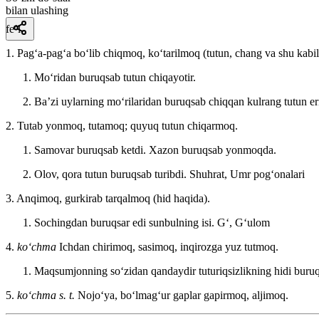
bilan ulashing
fe’l
1. Pagʻa-pagʻa boʻlib chiqmoq, koʻtarilmoq (tutun, chang va shu kabil
Moʻridan buruqsab tutun chiqayotir.
Baʼzi uylarning moʻrilaridan buruqsab chiqqan kulrang tutun e
2. Tutab yonmoq, tutamoq; quyuq tutun chiqarmoq.
Samovar buruqsab ketdi. Xazon buruqsab yonmoqda.
Olov, qora tutun buruqsab turibdi.
Shuhrat, Umr pogʻonalari
3. Anqimoq, gurkirab tarqalmoq (hid haqida).
Sochingdan buruqsar edi sunbulning isi.
Gʻ, Gʻulom
4.
koʻchma
Ichdan chirimoq, sasimoq, inqirozga yuz tutmoq.
Maqsumjonning soʻzidan qandaydir tuturiqsizlikning hidi buruq
5.
koʻchma s. t.
Nojoʻya, boʻlmagʻur gaplar gapirmoq, aljimoq.