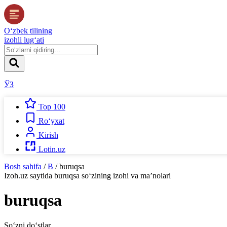
O‘zbek tilining
izohli lug‘ati
ЎЗ
Top 100
Ro‘yxat
Kirish
Lotin.uz
Bosh sahifa
/
B
/
buruqsa
Izoh.uz
saytida
buruqsa
so‘zining izohi va ma’nolari
buruqsa
So‘zni do‘stlar