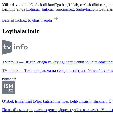
Yillar davomida “O‘zbek tili kuni”ga bag‘ishlab, o‘zbek tilini o‘rganuvc
Bizning jamoa
Lotin.uz
,
Imlo.uz
,
Sinonim.uz
,
Sarlavha.com
loyihalar
Batafsil Izoh.uz loyihasi haqida
Loyihalarimiz
TVinfo.uz — Bugun, ertaga va keyingi hafta uchun to‘liq teledasturlar
TVinfo.uz — Телепрограмма на сегодня, завтра и ближайшую н
tvinfo.uz
O‘zbek Ismlarning to‘liq, batafsil ma’nosi, kelib chiqishi, shakllari. O
Полный смысл, происхождение, формы узбекских имён. Узнайт