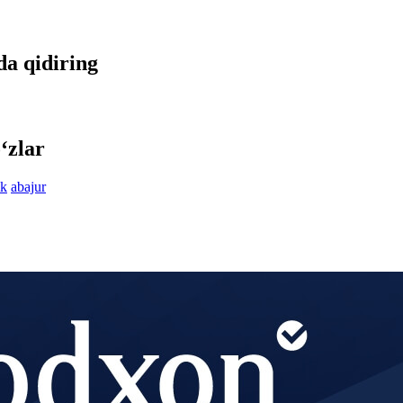
da qidiring
‘zlar
ik
abajur