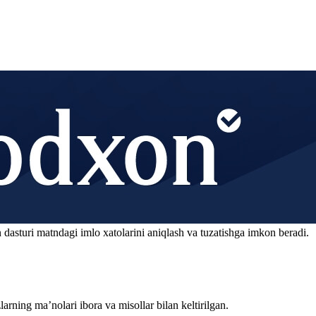
 dasturi matndagi imlo xatolarini aniqlash va tuzatishga imkon beradi.
arning ma’nolari ibora va misollar bilan keltirilgan.