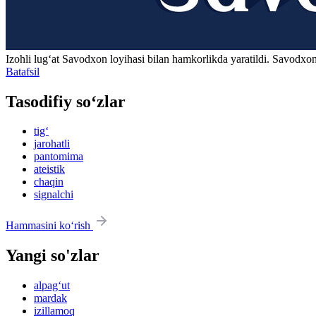
Izohli lugʻat
Savodxon
loyihasi bilan hamkorlikda yaratildi. Savodxon
Batafsil
Tasodifiy so‘zlar
tig‘
jarohatli
pantomima
ateistik
chaqin
signalchi
Hammasini ko‘rish
Yangi so'zlar
alpag‘ut
mardak
izillamoq