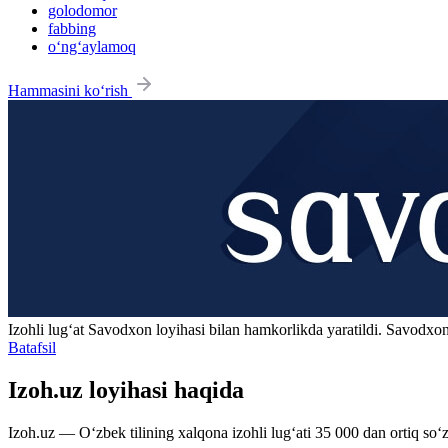
golodomor
fabbing
o‘ng‘aylamoq
Hammasini ko‘rish
Izohli lugʻat
Savodxon
loyihasi bilan hamkorlikda yaratildi. Savodxon
Batafsil
Izoh.uz loyihasi haqida
Izoh.uz — O‘zbek tilining xalqona izohli lug‘ati 35 000 dan ortiq so‘zl