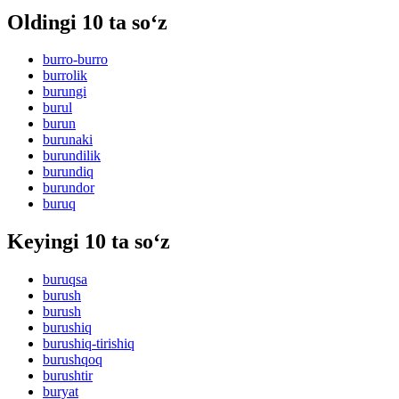
Oldingi 10 ta so‘z
burro-burro
burrolik
burungi
burul
burun
burunaki
burundilik
burundiq
burundor
buruq
Keyingi 10 ta so‘z
buruqsa
burush
burush
burushiq
burushiq-tirishiq
burushqoq
burushtir
buryat