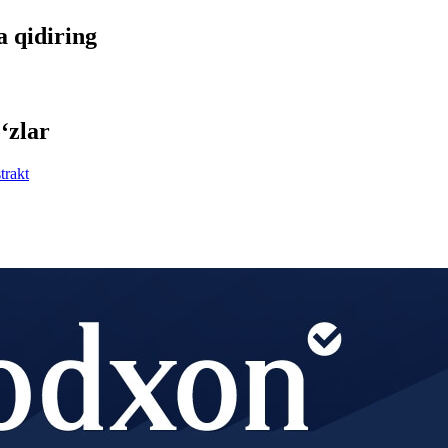
a qidiring
‘zlar
trakt