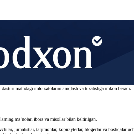
 dasturi matndagi imlo xatolarini aniqlash va tuzatishga imkon beradi.
arning ma’nolari ibora va misollar bilan keltirilgan.
hilar, jurnalistlar, tarjimonlar, kopirayterlar, blogerlar va boshqalar u