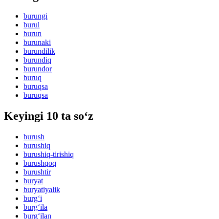
burungi
burul
burun
burunaki
burundilik
burundiq
burundor
buruq
buruqsa
buruqsa
Keyingi 10 ta so‘z
burush
burushiq
burushiq-tirishiq
burushqoq
burushtir
buryat
buryatiyalik
burg‘i
burg‘ila
burg‘ilan