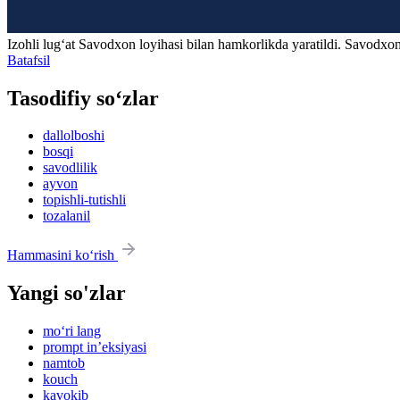
Izohli lugʻat
Savodxon
loyihasi bilan hamkorlikda yaratildi. Savodxon
Batafsil
Tasodifiy so‘zlar
dallolboshi
bosqi
savodlilik
ayvon
topishli-tutishli
tozalanil
Hammasini ko‘rish
Yangi so'zlar
mo‘ri lang
prompt in’eksiyasi
namtob
kouch
kavokib