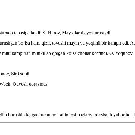
turxon tepasiga keldi.
S. Nurov, Maysalarni ayoz urmaydi
burushgan boʻlsa ham, qizil, tovushi mayin va yoqimli bir kampir edi.
A.
 mitti kampirlar, munkillab qolgan koʻsa chollar koʻrindi.
O. Yoqubov,
nov, Sirli sohil
ybek, Quyosh qoraymas
ib burushib ketgani uchunmi, aftini oshpazlarga oʻxshatib yuboribdi.