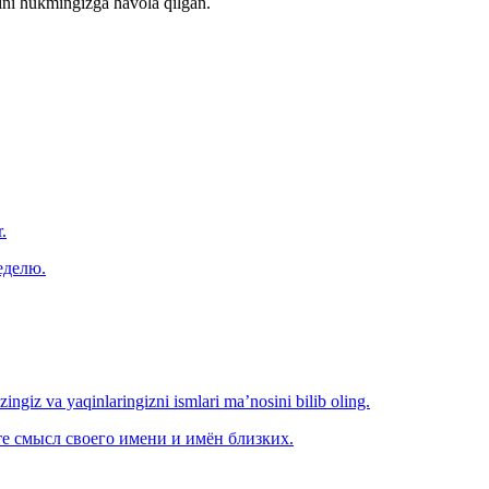
ini hukmingizga havola qilgan.
.
еделю.
‘zingiz va yaqinlaringizni ismlari ma’nosini bilib oling.
е смысл своего имени и имён близких.