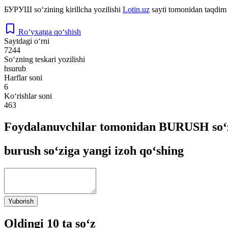
БУРУШ
so‘zining kirillcha yozilishi
Lotin.uz
sayti tomonidan taqdim 
Ro‘yxatga qo‘shish
Saytdagi o‘rni
7244
So‘zning teskari yozilishi
hsurub
Harflar soni
6
Ko‘rishlar soni
463
Foydalanuvchilar tomonidan BURUSH so‘z
burush so‘ziga yangi izoh qo‘shing
Yuborish
Oldingi 10 ta so‘z