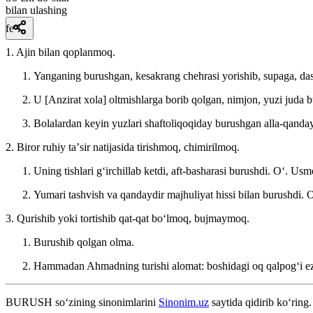
bilan ulashing
fe’l
1. Ajin bilan qoplanmoq.
Yanganing burushgan, kesakrang chehrasi yorishib, supaga, das
U [Anzirat xola] oltmishlarga borib qolgan, nimjon, yuzi juda 
Bolalardan keyin yuzlari shaftoliqoqiday burushgan alla-qanday
2. Biror ruhiy taʼsir natijasida tirishmoq, chimirilmoq.
Uning tishlari gʻirchillab ketdi, aft-basharasi burushdi.
Oʻ. Usmo
Yumari tashvish va qandaydir majhuliyat hissi bilan burushdi.
O
3. Qurishib yoki tortishib qat-qat boʻlmoq, bujmaymoq.
Burushib qolgan olma.
Hammadan Ahmadning turishi alomat: boshidagi oq qalpogʻi ezil
BURUSH
so‘zining sinonimlarini
Sinonim.uz
saytida qidirib ko‘ring.