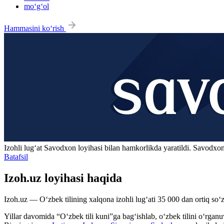
mo‘g‘ol
Hammasini ko‘rish
Izohli lugʻat
Savodxon
loyihasi bilan hamkorlikda yaratildi. Savodxon
Batafsil
Izoh.uz loyihasi haqida
Izoh.uz — O‘zbek tilining xalqona izohli lug‘ati 35 000 dan ortiq so‘zl
Yillar davomida “O‘zbek tili kuni”ga bag‘ishlab, o‘zbek tilini o‘rganuvc