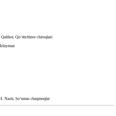
 Qahhor, Qoʻshchinor chiroqlari
 Izlayman
H. Nazir, Soʻnmas chaqmoqlar