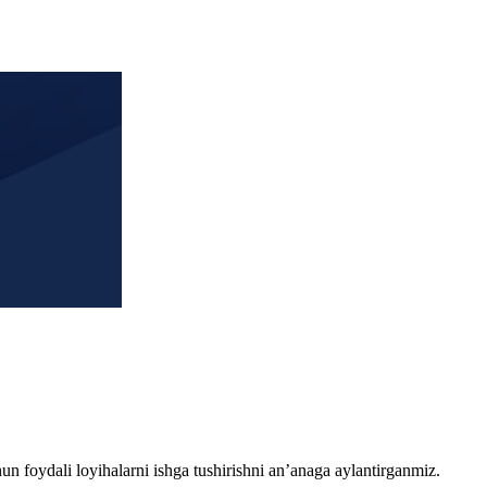
chun foydali loyihalarni ishga tushirishni an’anaga aylantirganmiz.