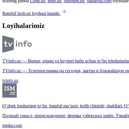
Bizning jamoa
Lotin.uz
,
Imlo.uz
,
Sinonim.uz
,
Sarlavha.com
loyihalar
Batafsil Izoh.uz loyihasi haqida
Loyihalarimiz
TVinfo.uz — Bugun, ertaga va keyingi hafta uchun to‘liq teledasturlar
TVinfo.uz — Телепрограмма на сегодня, завтра и ближайшую н
tvinfo.uz
O‘zbek Ismlarning to‘liq, batafsil ma’nosi, kelib chiqishi, shakllari. O
Полный смысл, происхождение, формы узбекских имён. Узнайт
ismlar.com