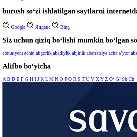
burush so‘zi ishlatilgan saytlarni internetd
Google
Яндекс
Bing
Siz uchun qiziq bo‘lishi mumkin bo‘lgan so
abituriyent
achin
abgorlik
abadiylik
abjirlik
aberratsiya
acha
aʼyon
abs
Alifbo bo‘yicha
A
B
D
E
F
G
H
I
J
K
L
M
N
O
P
Q
R
S
T
U
V
X
Y
Z
O‘
G‘
Sh
Ch