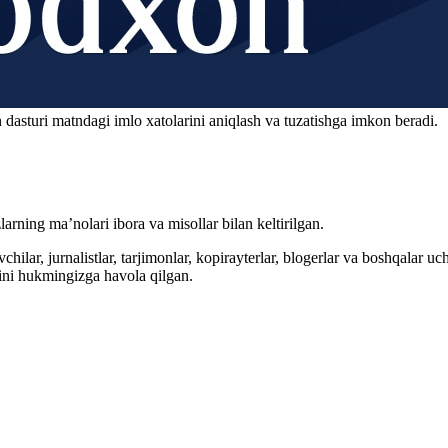
 dasturi matndagi imlo xatolarini aniqlash va tuzatishga imkon beradi.
arning ma’nolari ibora va misollar bilan keltirilgan.
hilar, jurnalistlar, tarjimonlar, kopirayterlar, blogerlar va boshqalar u
ini hukmingizga havola qilgan.