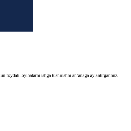
chun foydali loyihalarni ishga tushirishni an’anaga aylantirganmiz.