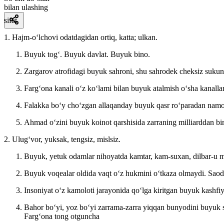
bilan ulashing
sifat
1. Hajm-oʻlchovi odatdagidan ortiq, katta; ulkan.
Buyuk togʻ. Buyuk davlat. Buyuk bino.
Zargarov atrofidagi buyuk sahroni, shu sahrodek cheksiz sukunat
Fargʻona kanali oʻz koʻlami bilan buyuk atalmish oʻsha kanall
Falakka boʻy choʻzgan allaqanday buyuk qasr roʻparadan namo
Ahmad oʻzini buyuk koinot qarshisida zarraning milliarddan bir
2. Ulugʻvor, yuksak, tengsiz, mislsiz.
Buyuk, yetuk odamlar nihoyatda kamtar, kam-suxan, dilbar-u me
Buyuk voqealar oldida vaqt oʻz hukmini oʻtkaza olmaydi.
Saod
Insoniyat oʻz kamoloti jarayonida qoʻlga kiritgan buyuk kashfiy
Bahor boʻyi, yoz boʻyi zarrama-zarra yiqqan bunyodini buyuk 
Fargʻona tong otguncha