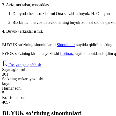
3. Aziz, moʻtabar, muqaddas.
Dunyoda hech soʻz bormi Ona soʻzidan buyuk.
H. Olimjon
Biz birinchi navbatda avlodlarning buyuk xotirasi oldida qarzd
4. Buyuk (erkaklar ismi).
BUYUK
so‘zining sinonimlarini
Sinonim.uz
saytida qidirib ko‘ring.
БУЮК
so‘zining kirillcha yozilishi
Lotin.uz
sayti tomonidan taqdim q
Ro‘yxatga qo‘shish
Saytdagi o‘rni
301
So‘zning teskari yozilishi
kuyub
Harflar soni
5
Ko‘rishlar soni
4057
BUYUK so‘zining sinonimlari