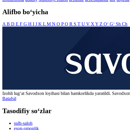
Alifbo bo‘yicha
A
B
D
E
F
G
H
I
J
K
L
M
N
O
P
Q
R
S
T
U
V
X
Y
Z
O‘
G‘
Sh
Ch
Izohli lugʻat
Savodxon
loyihasi bilan hamkorlikda yaratildi. Savodxon
Batafsil
Tasodifiy so‘zlar
sulh-saloh
eson-omonlik