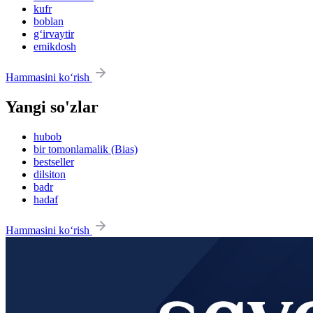
kufr
boblan
g‘irvaytir
emikdosh
Hammasini ko‘rish
Yangi so'zlar
hubob
bir tomonlamalik (Bias)
bestseller
dilsiton
badr
hadaf
Hammasini ko‘rish