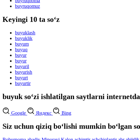
buyruqnoma
buyruqomuz
Keyingi 10 ta so‘z
buyuklash
buyuklik
buyum
buyuq
buyur
buyur
buyuril
buyurish
buyurt
buyurtir
buyuk so‘zi ishlatilgan saytlarni internetda
Google
Яндекс
Bing
Siz uchun qiziq bo‘lishi mumkin bo‘lgan so
Boburnoma
abadiy
Minorayi Kalon
achimtir
achchiqlantir
abr
abjirlik