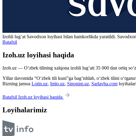
Izohli lugʻat
Savodxon
loyihasi bilan hamkorlikda yaratildi. Savodxon
Batafsil
Izoh.uz loyihasi haqida
Izoh.uz — O‘zbek tilining xalqona izohli lug‘ati 35 000 dan ortiq so‘zl
Yillar davomida “O‘zbek tili kuni”ga bag‘ishlab, o‘zbek tilini o‘rganuvc
Bizning jamoa
Lotin.uz
,
Imlo.uz
,
Sinonim.uz
,
Sarlavha.com
loyihalar
Batafsil Izoh.uz loyihasi haqida
Loyihalarimiz