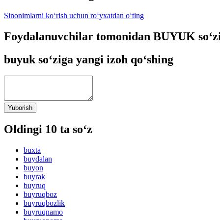
Sinonimlarni ko‘rish uchun ro‘yxatdan o‘ting
Foydalanuvchilar tomonidan BUYUK so‘zi
buyuk so‘ziga yangi izoh qo‘shing
Yuborish
Oldingi 10 ta so‘z
buxta
buydalan
buyon
buyrak
buyruq
buyruqboz
buyruqbozlik
buyruqnamo