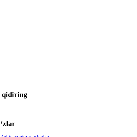
 qidiring
‘zlar
Zulfiyaxonim
achchiqlan