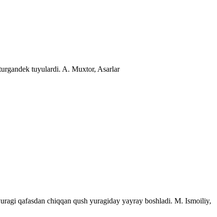
 turgandek tuyulardi.
A. Muxtor, Asarlar
yuragi qafasdan chiqqan qush yuragiday yayray boshladi.
M. Ismoiliy,