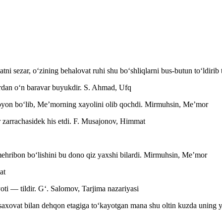
ni sezar, oʻzining behalovat ruhi shu boʻshliqlarni bus-butun toʻldirib
ardan oʻn baravar buyukdir.
S. Ahmad, Ufq
yon boʻlib, Meʼmorning xayolini olib qochdi.
Mirmuhsin, Meʼmor
 zarrachasidek his etdi.
F. Musajonov, Himmat
hribon boʻlishini bu dono qiz yaxshi bilardi.
Mirmuhsin, Meʼmor
at
oti — tildir.
Gʻ. Salomov, Tarjima nazariyasi
saxovat bilan dehqon etagiga toʻkayotgan mana shu oltin kuzda uning 