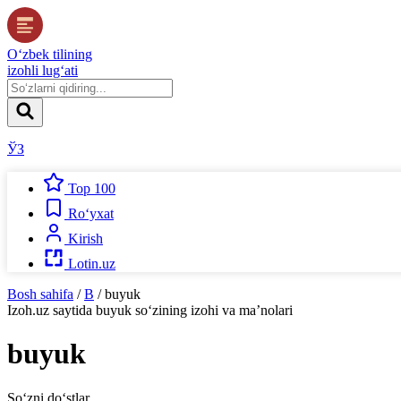
O‘zbek tilining
izohli lug‘ati
ЎЗ
Top 100
Ro‘yxat
Kirish
Lotin.uz
Bosh sahifa
/
B
/
buyuk
Izoh.uz
saytida
buyuk
so‘zining izohi va ma’nolari
buyuk
So‘zni do‘stlar