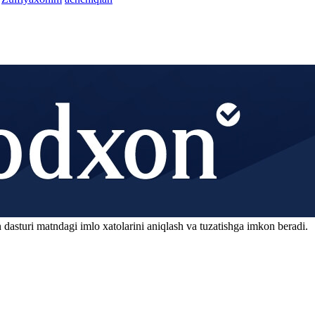
 dasturi matndagi imlo xatolarini aniqlash va tuzatishga imkon beradi.