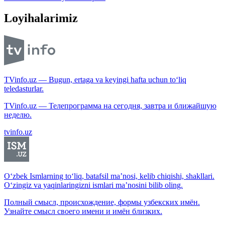
Loyihalarimiz
TVinfo.uz — Bugun, ertaga va keyingi hafta uchun to‘liq
teledasturlar.
TVinfo.uz — Телепрограмма на сегодня, завтра и ближайшую
неделю.
tvinfo.uz
O‘zbek Ismlarning to‘liq, batafsil ma’nosi, kelib chiqishi, shakllari.
O‘zingiz va yaqinlaringizni ismlari ma’nosini bilib oling.
Полный смысл, происхождение, формы узбекских имён.
Узнайте смысл своего имени и имён близких.