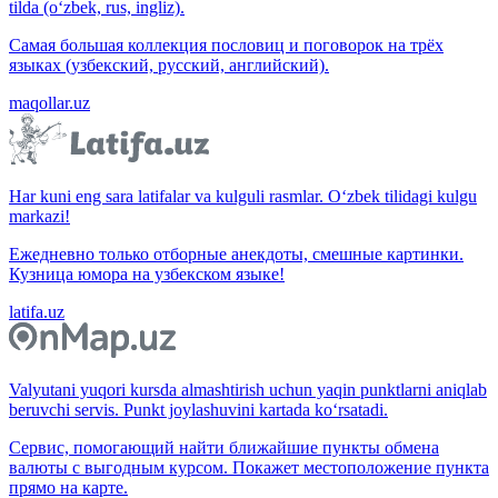
tilda (o‘zbek, rus, ingliz).
Самая большая коллекция пословиц и поговорок на трёх
языках (узбекский, русский, английский).
maqollar.uz
Har kuni eng sara latifalar va kulguli rasmlar. O‘zbek tilidagi kulgu
markazi!
Ежедневно только отборные анекдоты, смешные картинки.
Кузница юмора на узбекском языке!
latifa.uz
Valyutani yuqori kursda almashtirish uchun yaqin punktlarni aniqlab
beruvchi servis. Punkt joylashuvini kartada ko‘rsatadi.
Сервис, помогающий найти ближайшие пункты обмена
валюты с выгодным курсом. Покажет местоположение пункта
прямо на карте.