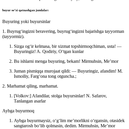
buyur
soʻzi qatnashgan jumlalar:
Buyuring yoki buyursinlar
1. Buyrugʻingizni beravering, buyrugʻingizni bajarishga tayyorman
(tayyormiz).
Sizga ogʻir kelmasa, bir xizmat topshirmoqchiman, usta! —
Buyuringiz!
A. Qodiriy, Oʻtgan kunlar
Bu ishlarni menga buyuring, bekam!
Mirmuhsin, Meʼmor
Juman pismiqqa murojaat qildi: — Buyuringiz, afandim!
M.
Ismoiliy, Fargʻona tong otguncha.;
2. Marhamat qiling, marhamat.
[Volkov:] Afandilar, stolga buyursinlar!
N. Safarov,
Tanlangan asarlar
Aybga buyurmoq
Aybga buyurmaysiz, oʻgʻlim meʼmorlikni oʻrgansin, otasidek
sangtarosh boʻlib qolmasin, dedim.
Mirmuhsin, Meʼmor