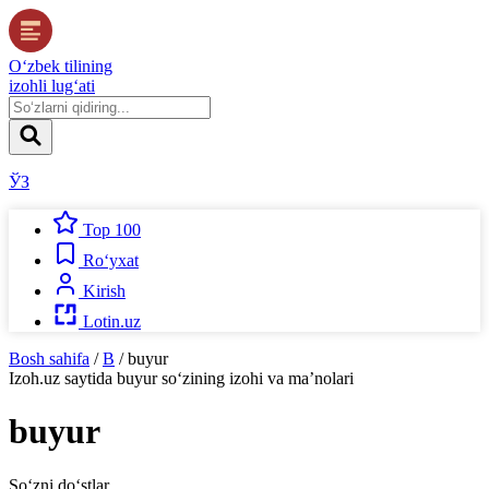
O‘zbek tilining
izohli lug‘ati
ЎЗ
Top 100
Ro‘yxat
Kirish
Lotin.uz
Bosh sahifa
/
B
/
buyur
Izoh.uz
saytida
buyur
so‘zining izohi va ma’nolari
buyur
So‘zni do‘stlar