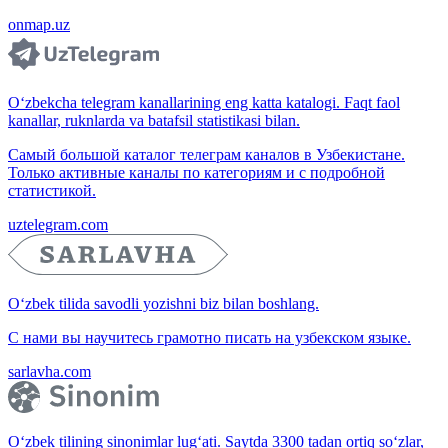
onmap.uz
O‘zbekcha telegram kanallarining eng katta katalogi. Faqt faol
kanallar, ruknlarda va batafsil statistikasi bilan.
Самый большой каталог телеграм каналов в Узбекистане.
Только активные каналы по категориям и с подробной
статистикой.
uztelegram.com
O‘zbek tilida savodli yozishni biz bilan boshlang.
С нами вы научитесь грамотно писать на узбекском языке.
sarlavha.com
O‘zbek tilining sinonimlar lug‘ati. Saytda 3300 tadan ortiq so‘zlar,