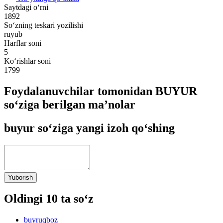
Saytdagi o‘rni
1892
So‘zning teskari yozilishi
ruyub
Harflar soni
5
Ko‘rishlar soni
1799
Foydalanuvchilar tomonidan BUYUR
so‘ziga berilgan ma’nolar
buyur so‘ziga yangi izoh qo‘shing
Yuborish
Oldingi 10 ta so‘z
buyruqboz