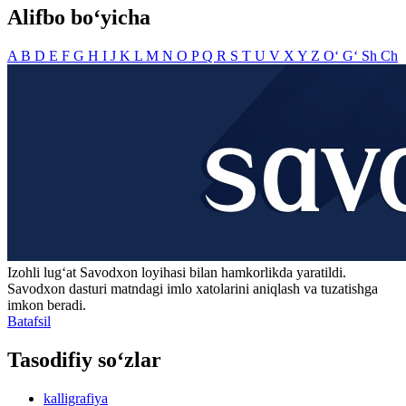
Alifbo bo‘yicha
A
B
D
E
F
G
H
I
J
K
L
M
N
O
P
Q
R
S
T
U
V
X
Y
Z
O‘
G‘
Sh
Ch
Izohli lugʻat
Savodxon
loyihasi bilan hamkorlikda yaratildi.
Savodxon dasturi matndagi imlo xatolarini aniqlash va tuzatishga
imkon beradi.
Batafsil
Tasodifiy so‘zlar
kalligrafiya