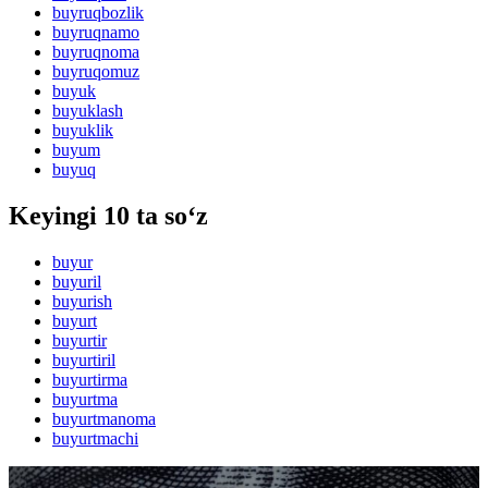
buyruqbozlik
buyruqnamo
buyruqnoma
buyruqomuz
buyuk
buyuklash
buyuklik
buyum
buyuq
Keyingi 10 ta so‘z
buyur
buyuril
buyurish
buyurt
buyurtir
buyurtiril
buyurtirma
buyurtma
buyurtmanoma
buyurtmachi