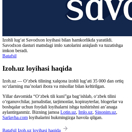
Izohli lugʻat
Savodxon
loyihasi bilan hamkorlikda yaratildi.
Savodxon dasturi matndagi imlo xatolarini aniqlash va tuzatishga
imkon beradi.
Batafsil
Izoh.uz loyihasi haqida
Izoh.uz — O‘zbek tilining xalqona izohli lug‘ati 35 000 dan ortiq
so‘zlarning ma’nolari ibora va misollar bilan keltirilgan.
Yillar davomida “O‘zbek tili kuni”ga bag‘ishlab, o‘zbek tilini
o‘rganuvchilar, jurnalistlar, tarjimonlar, kopirayterlar, blogerlar va
boshqalar uchun foydali loyihalarni ishga tushirishni an’anaga
aylantirganmiz. Bizning jamoa
Lotin.uz
,
Imlo.uz
,
Sinonim.uz
,
Sarlavha.com
loyihalarini hukmingizga havola qilgan.
Batafsil Izoh.uz loyihasi haqida