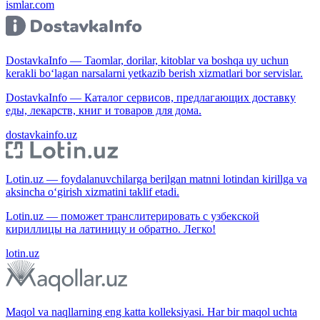
ismlar.com
DostavkaInfo — Taomlar, dorilar, kitoblar va boshqa uy uchun
kerakli bo‘lagan narsalarni yetkazib berish xizmatlari bor servislar.
DostavkaInfo — Каталог сервисов, предлагающих доставку
еды, лекарств, книг и товаров для дома.
dostavkainfo.uz
Lotin.uz — foydalanuvchilarga berilgan matnni lotindan kirillga va
aksincha o‘girish xizmatini taklif etadi.
Lotin.uz — поможет транслитерировать с узбекской
кириллицы на латиницу и обратно. Легко!
lotin.uz
Maqol va naqllarning eng katta kolleksiyasi. Har bir maqol uchta