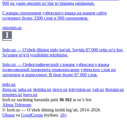
900 ga yaqin sinonim so‘zlar to‘plamiga jamlangan.
Словарь синонимов узбекского языка на нашем сайте
содержит более 3300 слов и 900 синонимов.
sinonim.uz
Imlo.uz — O'zbek tilining imlo lug'ati. Saytda 87 000 ortiq so'z bor.
So'zning to'g'ri yozilishini tekshiring.
Imlo.uz — Орфографический словарь узбекского языка
позволяющий проверить правописание узбекских слов на
латинице и кириллице. В базе более 87 000 слов.
imlo.uz
ibora.uz
salsa.uz
skripka.uz
slovo.uz
television.uz
vatt.uz
iboralar.uz
resumes.uz
havo.uz
Izoh.uz saytining bazasida jami
36 162
ta so‘z bor
Aloqa
Telegram
© Izoh.uz — O‘zbek tilining izohli lug‘ati, 2014–2026
Obuna
va
GoodGroup
loyihasi.
18+