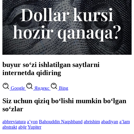
buyur so‘zi ishlatilgan saytlarni
internetda qidiring
Google
Яндекс
Bing
Siz uchun qiziq bo‘lishi mumkin bo‘lgan
so‘zlar
abbreviatura
aʼyon
Bahouddin Naqshband
abrishim
abadiyan
aʼlam
abstrakt
abjir
Yupiter