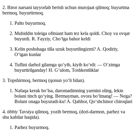
2. Biror narsani tayyorlab berish uchun murojaat qilmoq; buyurtma
bermoq, buyurtirmoq.
Palto buyurmoq.
Muhiddin toleiga ofitsiant ham tez kela qoldi. Choy va ovqat
buyurdi.
R. Fayziy, Choʻlga bahor keldi
Kelin poshshaga tilla uzuk buyurdingizmi?
A. Qodiriy,
Oʻtgan kunlar
Tuflini darhol gilamga qoʻyib, kiyib koʻrdi: — Oʻzimga
buyurtirilganday!
H. Gʻulom, Toshkentliklar
3. Topshirmoq, bermoq (qonun yoʻli bilan).
Nafaqa kerak boʻlsa, daromadimning yarmini oling, lekin
bolani tinch qoʻying. Bermayman, ovora boʻlmang! — Nega?
Bolani onaga buyuradi-ku!
A. Qahhor, Qoʻshchinor chiroqlari
4.
tibbiy
Tavsiya qilmoq, yozib bermoq, (dori-darmon, parhez va
shu kabilar haqida).
Parhez buyurmoq.