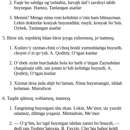
Faqir bu sabilga ogʻushtabiz, bavajh dafʼi savdoyi tabib
buyurgan.
Hamza, Tanlangan asarlar
Menmi? Menga nima rom kelishini oʻzim ham bilmayman.
Lekin doktorlar konyak buyuradilar, mayli, konyak boʻlsin.
Oybek, Tanlangan asarlar
5. Biror ish, topshiriq bilan biror joyga yubormoq, joʻnatmoq.
Xushroʻy xizmat-chini oʻchoq boshi yumushlariga buyurib,
choyni oʻzi qoʻydi.
A. Qodiriy, Oʻtgan kunlar
Oʻzbek oyim burchakda bola koʻtarib oʻtirgan Zaynabdan
chaqaloqni olib, uni jomni toʻkib kelishga buyurdi.
A.
Qodiriy, Oʻtgan kunlar
Xizmat desa juda abjir boʻlaman, Nima buyursangiz, ishlab
kelaman.
Murodxon
6. Taqdir qilmoq; xohlamoq, istamoq.
Tangrining buyurgani shu ekan. Lekin, Meʼmor, siz yaxshi
odamsiz, dilimga yoqasiz.
Mirmuhsin, Meʼmor
— Oʻgʻlim, koʻngil buyurgan ishdan zaruri boʻlmaydi, —
dedi rais Toshpoʻlatovga.
R. Fayziy, Choʻlga bahor keldi