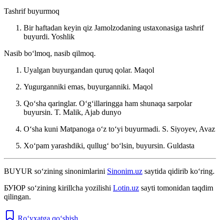
Tashrif buyurmoq
Bir haftadan keyin qiz Jamolzodaning ustaxonasiga tashrif
buyurdi.
Yoshlik
Nasib boʻlmoq, nasib qilmoq.
Uyalgan buyurgandan quruq qolar.
Maqol
Yugurganniki emas, buyurganniki.
Maqol
Qoʻsha qaringlar. Oʻgʻillaringga ham shunaqa sarpolar
buyursin.
T. Malik, Ajab dunyo
Oʻsha kuni Matpanoga oʻz toʻyi buyurmadi.
S. Siyoyev, Avaz
Xoʻpam yarashdiki, qullugʻ boʻlsin, buyursin.
Guldasta
BUYUR
so‘zining sinonimlarini
Sinonim.uz
saytida qidirib ko‘ring.
БУЮР
so‘zining kirillcha yozilishi
Lotin.uz
sayti tomonidan taqdim
qilingan.
Ro‘yxatga qo‘shish