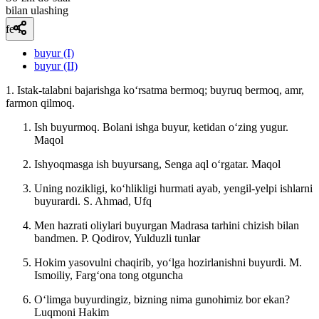
bilan ulashing
fe’l
buyur (I)
buyur (II)
1. Istak-talabni bajarishga koʻrsatma bermoq; buyruq bermoq, amr,
farmon qilmoq.
Ish buyurmoq. Bolani ishga buyur, ketidan oʻzing yugur.
Maqol
Ishyoqmasga ish buyursang, Senga aql oʻrgatar.
Maqol
Uning nozikligi, koʻhlikligi hurmati ayab, yengil-yelpi ishlarni
buyurardi.
S. Ahmad, Ufq
Men hazrati oliylari buyurgan Madrasa tarhini chizish bilan
bandmen.
P. Qodirov, Yulduzli tunlar
Hokim yasovulni chaqirib, yoʻlga hozirlanishni buyurdi.
M.
Ismoiliy, Fargʻona tong otguncha
Oʻlimga buyurdingiz, bizning nima gunohimiz bor ekan?
Luqmoni Hakim