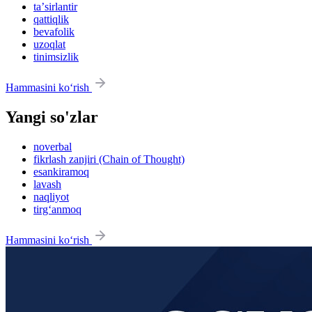
taʼsirlantir
qattiqlik
bevafolik
uzoqlat
tinimsizlik
Hammasini ko‘rish
Yangi so'zlar
noverbal
fikrlash zanjiri (Chain of Thought)
esankiramoq
lavash
naqliyot
tirg‘anmoq
Hammasini ko‘rish