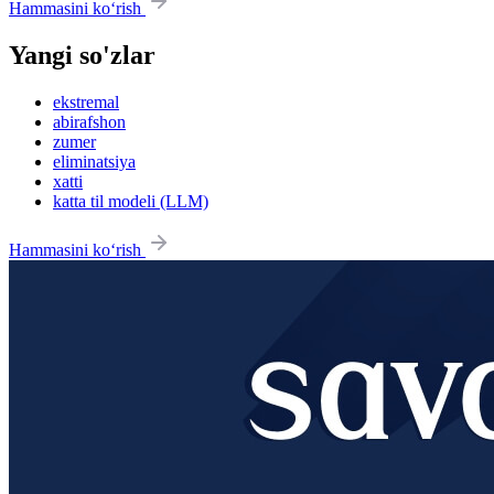
Hammasini ko‘rish
Yangi so'zlar
ekstremal
abirafshon
zumer
eliminatsiya
xatti
katta til modeli (LLM)
Hammasini ko‘rish