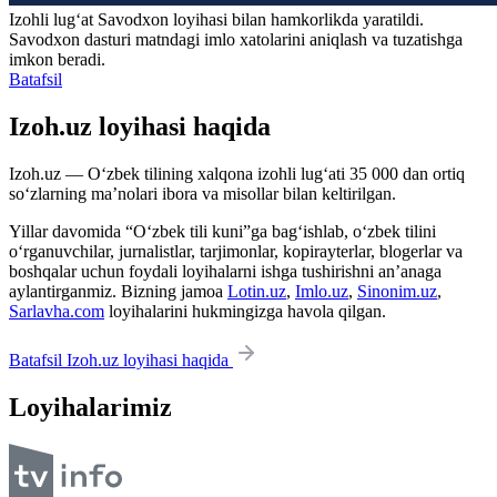
Izohli lugʻat
Savodxon
loyihasi bilan hamkorlikda yaratildi.
Savodxon dasturi matndagi imlo xatolarini aniqlash va tuzatishga
imkon beradi.
Batafsil
Izoh.uz loyihasi haqida
Izoh.uz — O‘zbek tilining xalqona izohli lug‘ati 35 000 dan ortiq
so‘zlarning ma’nolari ibora va misollar bilan keltirilgan.
Yillar davomida “O‘zbek tili kuni”ga bag‘ishlab, o‘zbek tilini
o‘rganuvchilar, jurnalistlar, tarjimonlar, kopirayterlar, blogerlar va
boshqalar uchun foydali loyihalarni ishga tushirishni an’anaga
aylantirganmiz. Bizning jamoa
Lotin.uz
,
Imlo.uz
,
Sinonim.uz
,
Sarlavha.com
loyihalarini hukmingizga havola qilgan.
Batafsil Izoh.uz loyihasi haqida
Loyihalarimiz