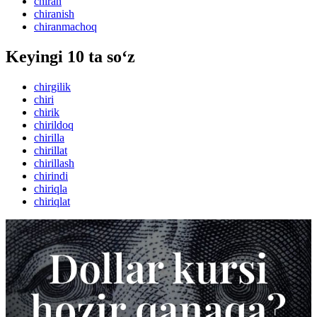
chiran
chiranish
chiranmachoq
Keyingi 10 ta so‘z
chirgilik
chiri
chirik
chirildoq
chirilla
chirillat
chirillash
chirindi
chiriqla
chiriqlat