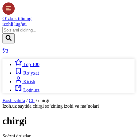
O‘zbek tilining
izohli lug‘ati
ЎЗ
Top 100
Ro‘yxat
Kirish
Lotin.uz
Bosh sahifa
/
Ch
/
chirgi
Izoh.uz
saytida
chirgi
so‘zining izohi va ma’nolari
chirgi
So‘zni do‘stlar