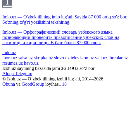
Imlo.uz — O'zbek tilining imlo lug'ati. Saytda 87 000 ortiq so'z bor.
So'zning to'g'ri yozilishini tekshiring.
Imlo.uz — Орфографический словарь узбекского языка
позволяющий проверить правописание узбекских слов на
латинице и кириллице. В базе более 87 000 слов.
imlo.uz
ibora.uz
salsa.uz
skripka.uz
slovo.uz
television.uz
vatt.uz
iboralar.uz
resumes.uz
havo.uz
Izoh.uz saytining bazasida jami
36 149
ta so‘z bor
Aloqa
Telegram
© Izoh.uz — O‘zbek tilining izohli lug‘ati, 2014–2026
Obuna
va
GoodGroup
loyihasi.
18+