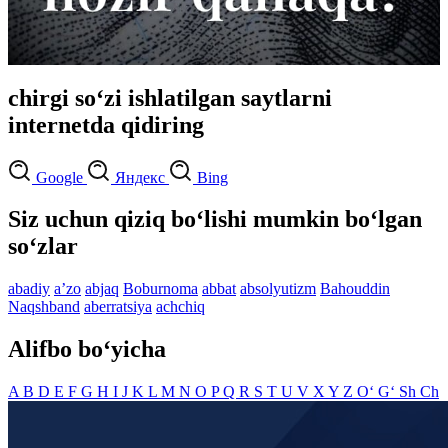
chirgi so‘zi ishlatilgan saytlarni
internetda qidiring
Google
Яндекс
Bing
Siz uchun qiziq bo‘lishi mumkin bo‘lgan
so‘zlar
abadiy
aʼzo
abjaq
Boburnoma
abbat
absolyutizm
Bahouddin
Naqshband
aberratsiya
achchiq
Alifbo bo‘yicha
A
B
D
E
F
G
H
I
J
K
L
M
N
O
P
Q
R
S
T
U
V
X
Y
Z
O‘
G‘
Sh
Ch