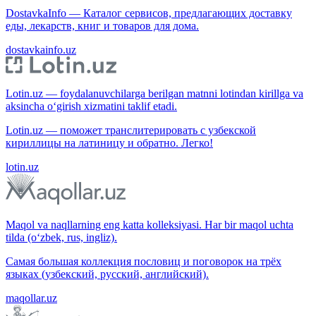
DostavkaInfo — Каталог сервисов, предлагающих доставку
еды, лекарств, книг и товаров для дома.
dostavkainfo.uz
Lotin.uz — foydalanuvchilarga berilgan matnni lotindan kirillga va
aksincha o‘girish xizmatini taklif etadi.
Lotin.uz — поможет транслитерировать с узбекской
кириллицы на латиницу и обратно. Легко!
lotin.uz
Maqol va naqllarning eng katta kolleksiyasi. Har bir maqol uchta
tilda (o‘zbek, rus, ingliz).
Самая большая коллекция пословиц и поговорок на трёх
языках (узбекский, русский, английский).
maqollar.uz