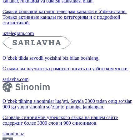
kanallar, ruknlarda va batafsil statistikasi bilan.
Самый большой каталог телеграм каналов в Узбекистане.
Только активные каналы по категориям и с подробной
статистикой.
uztelegram.com
O‘zbek tilida savodli yozishni biz bilan boshlang.
С нами вы научитесь грамотно писать на узбекском языке.
sarlavha.com
O‘zbek tilining sinonimlar lug‘ati. Saytda 3300 tadan ortiq so‘zlar,
900 ga yaqin sinonim so‘zlar to‘plamiga jamlangan.
Словарь синонимов узбекского языка на нашем сайте
содержит более 3300 слов и 900 синонимов.
sinonim.uz