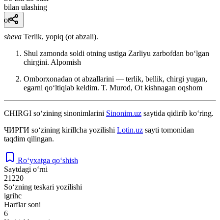
bilan ulashing
ot
sheva
Terlik, yopiq (ot abzali).
Shul zamonda soldi otning ustiga Zarliyu zarbofdan boʻlgan
chirgini.
Alpomish
Omborxonadan ot abzallarini — terlik, bellik, chirgi yugan,
egarni qoʻltiqlab keldim.
T. Murod, Ot kishnagan oqshom
CHIRGI
so‘zining sinonimlarini
Sinonim.uz
saytida qidirib ko‘ring.
ЧИРГИ
so‘zining kirillcha yozilishi
Lotin.uz
sayti tomonidan
taqdim qilingan.
Ro‘yxatga qo‘shish
Saytdagi o‘rni
21220
So‘zning teskari yozilishi
igrihc
Harflar soni
6