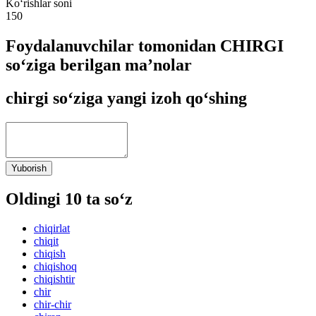
Ko‘rishlar soni
150
Foydalanuvchilar tomonidan CHIRGI
so‘ziga berilgan ma’nolar
chirgi so‘ziga yangi izoh qo‘shing
Yuborish
Oldingi 10 ta so‘z
chiqirlat
chiqit
chiqish
chiqishoq
chiqishtir
chir
chir-chir