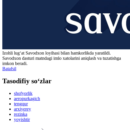
Izohli lugʻat
Savodxon
loyihasi bilan hamkorlikda yaratildi.
Savodxon dasturi matndagi imlo xatolarini aniqlash va tuzatishga
imkon beradi.
Batafsil
Tasodifiy so‘zlar
shofyorlik
aeropurkagich
tengqur
arxiyerey
rezinka
yoyishtir