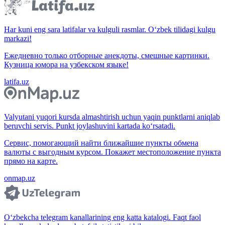
Har kuni eng sara latifalar va kulguli rasmlar. O‘zbek tilidagi kulgu
markazi!
Ежедневно только отборные анекдоты, смешные картинки.
Кузница юмора на узбекском языке!
latifa.uz
Valyutani yuqori kursda almashtirish uchun yaqin punktlarni aniqlab
beruvchi servis. Punkt joylashuvini kartada ko‘rsatadi.
Сервис, помогающий найти ближайшие пункты обмена
валюты с выгодным курсом. Покажет местоположение пункта
прямо на карте.
onmap.uz
O‘zbekcha telegram kanallarining eng katta katalogi. Faqt faol