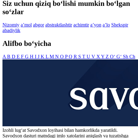
Siz uchun qiziq bo‘lishi mumkin bo‘lgan
so‘zlar
Nizomiy
aʼmol
abgor
abstraktlashtir
achimtir
aʼyon
aʼlo
Shekspir
abadiylik
Alifbo bo‘yicha
A
B
D
E
F
G
H
I
J
K
L
M
N
O
P
Q
R
S
T
U
V
X
Y
Z
O‘
G‘
Sh
Ch
Izohli lugʻat
Savodxon
loyihasi bilan hamkorlikda yaratildi.
Savodxon dasturi matndagi imlo xatolarini aniqlash va tuzatishga