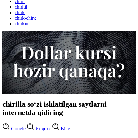
chirit
chiritil
chirk
chirk-chirk
chirkin
chirilla so‘zi ishlatilgan saytlarni
internetda qidiring
Google
Яндекс
Bing