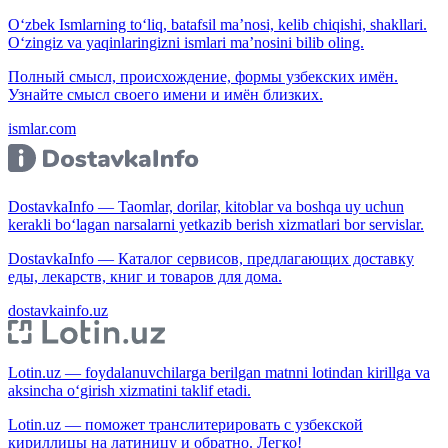
O‘zbek Ismlarning to‘liq, batafsil ma’nosi, kelib chiqishi, shakllari.
O‘zingiz va yaqinlaringizni ismlari ma’nosini bilib oling.
Полный смысл, происхождение, формы узбекских имён.
Узнайте смысл своего имени и имён близких.
ismlar.com
DostavkaInfo — Taomlar, dorilar, kitoblar va boshqa uy uchun
kerakli bo‘lagan narsalarni yetkazib berish xizmatlari bor servislar.
DostavkaInfo — Каталог сервисов, предлагающих доставку
еды, лекарств, книг и товаров для дома.
dostavkainfo.uz
Lotin.uz — foydalanuvchilarga berilgan matnni lotindan kirillga va
aksincha o‘girish xizmatini taklif etadi.
Lotin.uz — поможет транслитерировать с узбекской
кириллицы на латиницу и обратно. Легко!