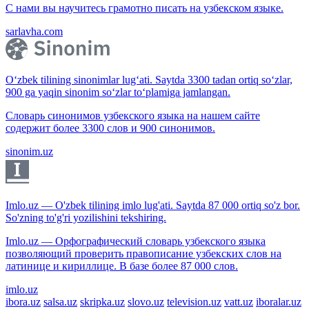
С нами вы научитесь грамотно писать на узбекском языке.
sarlavha.com
O‘zbek tilining sinonimlar lug‘ati. Saytda 3300 tadan ortiq so‘zlar,
900 ga yaqin sinonim so‘zlar to‘plamiga jamlangan.
Словарь синонимов узбекского языка на нашем сайте
содержит более 3300 слов и 900 синонимов.
sinonim.uz
Imlo.uz — O'zbek tilining imlo lug'ati. Saytda 87 000 ortiq so'z bor.
So'zning to'g'ri yozilishini tekshiring.
Imlo.uz — Орфографический словарь узбекского языка
позволяющий проверить правописание узбекских слов на
латинице и кириллице. В базе более 87 000 слов.
imlo.uz
ibora.uz
salsa.uz
skripka.uz
slovo.uz
television.uz
vatt.uz
iboralar.uz