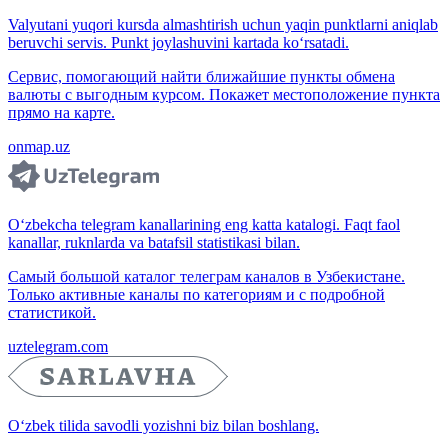
Valyutani yuqori kursda almashtirish uchun yaqin punktlarni aniqlab
beruvchi servis. Punkt joylashuvini kartada ko‘rsatadi.
Сервис, помогающий найти ближайшие пункты обмена
валюты с выгодным курсом. Покажет местоположение пункта
прямо на карте.
onmap.uz
O‘zbekcha telegram kanallarining eng katta katalogi. Faqt faol
kanallar, ruknlarda va batafsil statistikasi bilan.
Самый большой каталог телеграм каналов в Узбекистане.
Только активные каналы по категориям и с подробной
статистикой.
uztelegram.com
O‘zbek tilida savodli yozishni biz bilan boshlang.