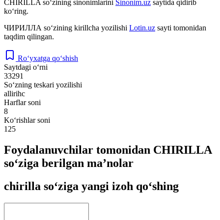
CHIRILLA
so‘zining sinonimlarini
Sinonim.uz
saytida qidirib
ko‘ring.
ЧИРИЛЛА
so‘zining kirillcha yozilishi
Lotin.uz
sayti tomonidan
taqdim qilingan.
Ro‘yxatga qo‘shish
Saytdagi o‘rni
33291
So‘zning teskari yozilishi
allirihc
Harflar soni
8
Ko‘rishlar soni
125
Foydalanuvchilar tomonidan CHIRILLA
so‘ziga berilgan ma’nolar
chirilla so‘ziga yangi izoh qo‘shing