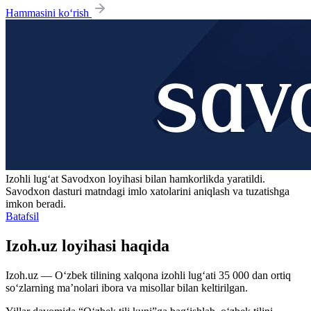
Hammasini ko‘rish
Izohli lugʻat
Savodxon
loyihasi bilan hamkorlikda yaratildi.
Savodxon dasturi matndagi imlo xatolarini aniqlash va tuzatishga
imkon beradi.
Batafsil
Izoh.uz loyihasi haqida
Izoh.uz — O‘zbek tilining xalqona izohli lug‘ati 35 000 dan ortiq
so‘zlarning ma’nolari ibora va misollar bilan keltirilgan.