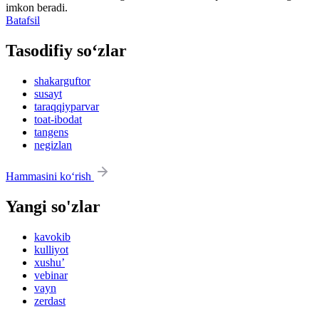
imkon beradi.
Batafsil
Tasodifiy so‘zlar
shakarguftor
susayt
taraqqiyparvar
toat-ibodat
tangens
negizlan
Hammasini ko‘rish
Yangi so'zlar
kavokib
kulliyot
xushu’
vebinar
vayn
zerdast