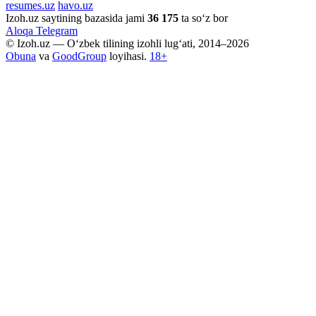
resumes.uz
havo.uz
Izoh.uz saytining bazasida jami
36 175
ta so‘z bor
Aloqa
Telegram
© Izoh.uz — O‘zbek tilining izohli lug‘ati, 2014–2026
Obuna
va
GoodGroup
loyihasi.
18+