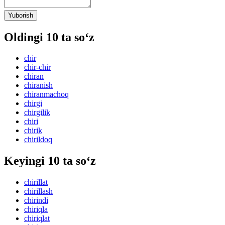
Yuborish
Oldingi 10 ta so‘z
chir
chir-chir
chiran
chiranish
chiranmachoq
chirgi
chirgilik
chiri
chirik
chirildoq
Keyingi 10 ta so‘z
chirillat
chirillash
chirindi
chiriqla
chiriqlat