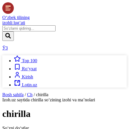
O‘zbek tilining
izohli lug‘ati
ЎЗ
Top 100
Ro‘yxat
Kirish
Lotin.uz
Bosh sahifa
/
Ch
/
chirilla
Izoh.uz
saytida
chirilla
so‘zining izohi va ma’nolari
chirilla
So‘zni do‘stlar