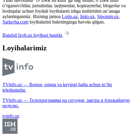
Yillar davomida “O‘zbek tili kuni”ga bag‘ishlab, o‘zbek tilini
o‘rganuvchilar, jurnalistlar, tarjimonlar, kopirayterlar, blogerlar va
boshqalar uchun foydali loyihalarni ishga tushirishni an’anaga
aylantirganmiz. Bizning jamoa
Lotin.uz
,
Imlo.uz
,
Sinonim.uz
,
Sarlavha.com
loyihalarini hukmingizga havola qilgan.
Batafsil Izoh.uz loyihasi haqida
Loyihalarimiz
TVinfo.uz — Bugun, ertaga va keyingi hafta uchun to‘liq
teledasturlar.
TVinfo.uz — Телепрограмма на сегодня, завтра и ближайшую
неделю.
tvinfo.uz