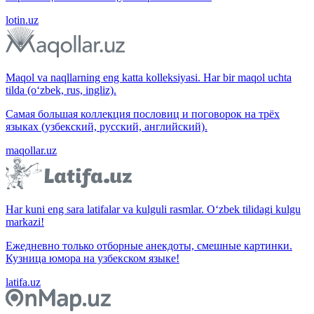
lotin.uz
Maqol va naqllarning eng katta kolleksiyasi. Har bir maqol uchta
tilda (o‘zbek, rus, ingliz).
Самая большая коллекция пословиц и поговорок на трёх
языках (узбекский, русский, английский).
maqollar.uz
Har kuni eng sara latifalar va kulguli rasmlar. O‘zbek tilidagi kulgu
markazi!
Ежедневно только отборные анекдоты, смешные картинки.
Кузница юмора на узбекском языке!
latifa.uz