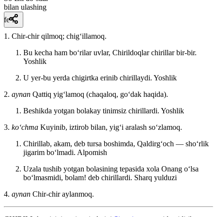
bilan ulashing
fe’l
1. Chir-chir qilmoq; chigʻillamoq.
Bu kecha ham boʻrilar uvlar, Chirildoqlar chirillar bir-bir.
Yoshlik
U yer-bu yerda chigirtka erinib chirillaydi.
Yoshlik
2.
aynan
Qattiq yigʻlamoq (chaqaloq, goʻdak haqida).
Beshikda yotgan bolakay tinimsiz chirillardi.
Yoshlik
3.
koʻchma
Kuyinib, iztirob bilan, yigʻi aralash soʻzlamoq.
Chirillab, akam, deb tursa boshimda, Qaldirgʻoch — shoʻrlik
jigarim boʻlmadi.
Alpomish
Uzala tushib yotgan bolasining tepasida xola Onang oʻlsa
boʻlmasmidi, bolam! deb chirillardi.
Sharq yulduzi
4.
aynan
Chir-chir aylanmoq.