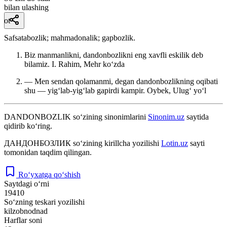
bilan ulashing
ot
Safsatabozlik; mahmadonalik; gapbozlik.
Biz manmanlikni, dandonbozlikni eng xavfli eskilik deb
bilamiz.
I. Rahim, Mehr koʻzda
— Men sendan qolamanmi, degan dandonbozlikning oqibati
shu — yigʻlab-yigʻlab gapirdi kampir.
Oybek, Ulugʻ yoʻl
DANDONBOZLIK
so‘zining sinonimlarini
Sinonim.uz
saytida
qidirib ko‘ring.
ДАНДОНБОЗЛИК
so‘zining kirillcha yozilishi
Lotin.uz
sayti
tomonidan taqdim qilingan.
Ro‘yxatga qo‘shish
Saytdagi o‘rni
19410
So‘zning teskari yozilishi
kilzobnodnad
Harflar soni