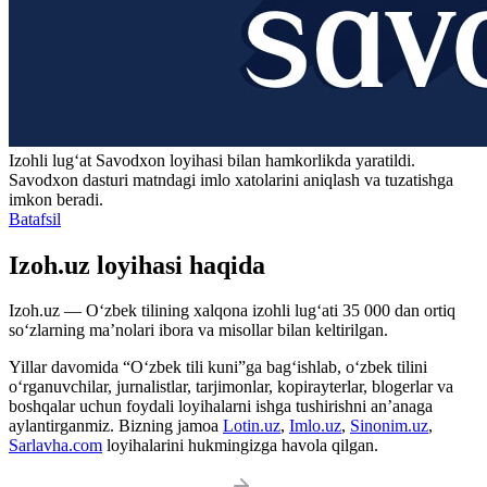
Izohli lugʻat
Savodxon
loyihasi bilan hamkorlikda yaratildi.
Savodxon dasturi matndagi imlo xatolarini aniqlash va tuzatishga
imkon beradi.
Batafsil
Izoh.uz loyihasi haqida
Izoh.uz — O‘zbek tilining xalqona izohli lug‘ati 35 000 dan ortiq
so‘zlarning ma’nolari ibora va misollar bilan keltirilgan.
Yillar davomida “O‘zbek tili kuni”ga bag‘ishlab, o‘zbek tilini
o‘rganuvchilar, jurnalistlar, tarjimonlar, kopirayterlar, blogerlar va
boshqalar uchun foydali loyihalarni ishga tushirishni an’anaga
aylantirganmiz. Bizning jamoa
Lotin.uz
,
Imlo.uz
,
Sinonim.uz
,
Sarlavha.com
loyihalarini hukmingizga havola qilgan.