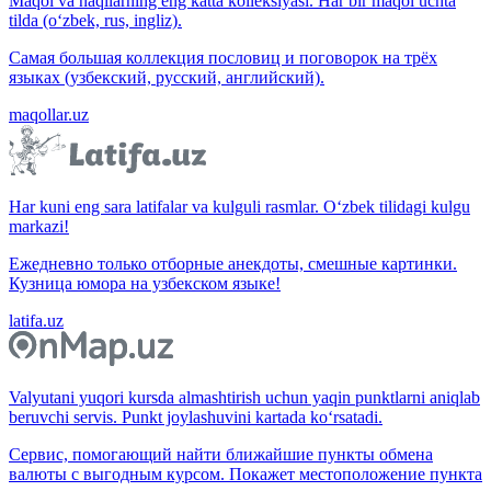
Maqol va naqllarning eng katta kolleksiyasi. Har bir maqol uchta
tilda (o‘zbek, rus, ingliz).
Самая большая коллекция пословиц и поговорок на трёх
языках (узбекский, русский, английский).
maqollar.uz
Har kuni eng sara latifalar va kulguli rasmlar. O‘zbek tilidagi kulgu
markazi!
Ежедневно только отборные анекдоты, смешные картинки.
Кузница юмора на узбекском языке!
latifa.uz
Valyutani yuqori kursda almashtirish uchun yaqin punktlarni aniqlab
beruvchi servis. Punkt joylashuvini kartada ko‘rsatadi.
Сервис, помогающий найти ближайшие пункты обмена
валюты с выгодным курсом. Покажет местоположение пункта