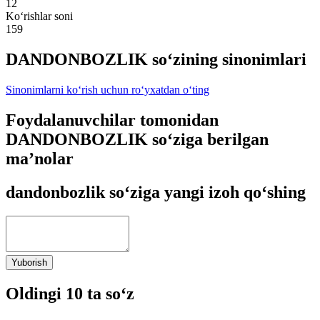
12
Ko‘rishlar soni
159
DANDONBOZLIK so‘zining sinonimlari
Sinonimlarni ko‘rish uchun ro‘yxatdan o‘ting
Foydalanuvchilar tomonidan
DANDONBOZLIK so‘ziga berilgan
ma’nolar
dandonbozlik so‘ziga yangi izoh qo‘shing
Yuborish
Oldingi 10 ta so‘z