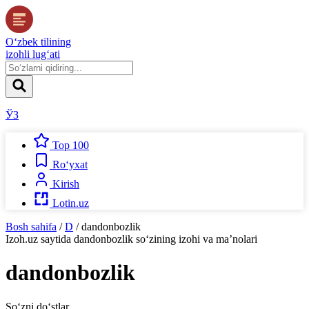
O‘zbek tilining
izohli lug‘ati
ЎЗ
Top 100
Ro‘yxat
Kirish
Lotin.uz
Bosh sahifa
/
D
/
dandonbozlik
Izoh.uz
saytida
dandonbozlik
so‘zining izohi va ma’nolari
dandonbozlik
So‘zni do‘stlar