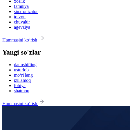
xoslik
familiya
sinxronizator
to‘zon
chuvaltir
agevziya
Hammasini ko‘rish
Yangi so'zlar
daunshifting
usturlob
mo‘ri lang
izillamoq
fobiya
shatmoq
Hammasini ko‘rish