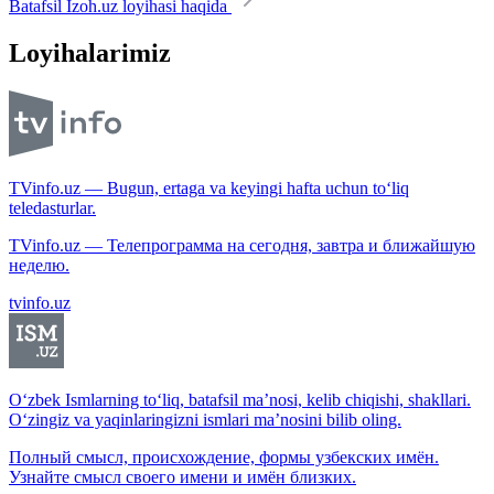
Batafsil Izoh.uz loyihasi haqida
Loyihalarimiz
TVinfo.uz — Bugun, ertaga va keyingi hafta uchun to‘liq
teledasturlar.
TVinfo.uz — Телепрограмма на сегодня, завтра и ближайшую
неделю.
tvinfo.uz
O‘zbek Ismlarning to‘liq, batafsil ma’nosi, kelib chiqishi, shakllari.
O‘zingiz va yaqinlaringizni ismlari ma’nosini bilib oling.
Полный смысл, происхождение, формы узбекских имён.
Узнайте смысл своего имени и имён близких.