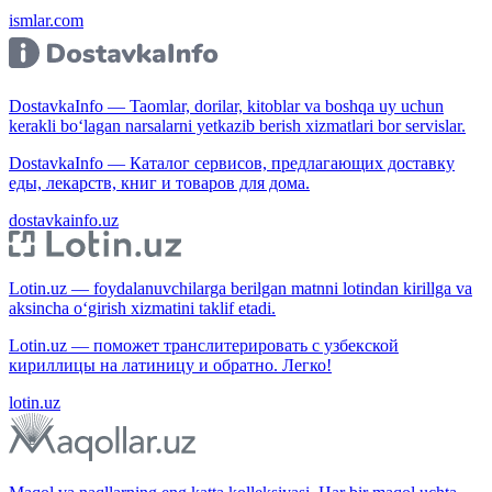
ismlar.com
DostavkaInfo — Taomlar, dorilar, kitoblar va boshqa uy uchun
kerakli bo‘lagan narsalarni yetkazib berish xizmatlari bor servislar.
DostavkaInfo — Каталог сервисов, предлагающих доставку
еды, лекарств, книг и товаров для дома.
dostavkainfo.uz
Lotin.uz — foydalanuvchilarga berilgan matnni lotindan kirillga va
aksincha o‘girish xizmatini taklif etadi.
Lotin.uz — поможет транслитерировать с узбекской
кириллицы на латиницу и обратно. Легко!
lotin.uz