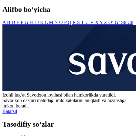
Alifbo bo‘yicha
A
B
D
E
F
G
H
I
J
K
L
M
N
O
P
Q
R
S
T
U
V
X
Y
Z
O‘
G‘
Sh
Ch
Izohli lugʻat
Savodxon
loyihasi bilan hamkorlikda yaratildi.
Savodxon dasturi matndagi imlo xatolarini aniqlash va tuzatishga
imkon beradi.
Batafsil
Tasodifiy so‘zlar