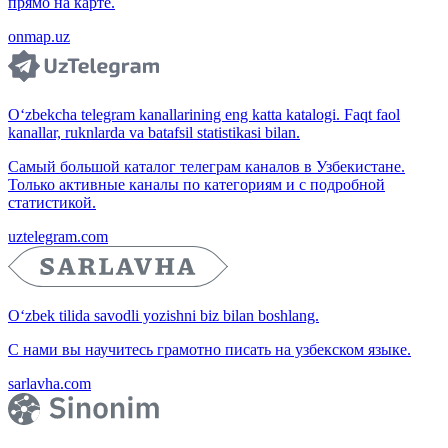
прямо на карте.
onmap.uz
O‘zbekcha telegram kanallarining eng katta katalogi. Faqt faol
kanallar, ruknlarda va batafsil statistikasi bilan.
Самый большой каталог телеграм каналов в Узбекистане.
Только активные каналы по категориям и с подробной
статистикой.
uztelegram.com
O‘zbek tilida savodli yozishni biz bilan boshlang.
С нами вы научитесь грамотно писать на узбекском языке.
sarlavha.com