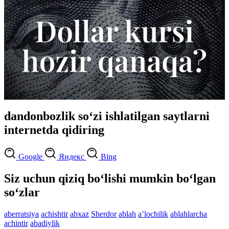
dandonbozlik so‘zi ishlatilgan saytlarni
internetda qidiring
Google
Яндекс
Bing
Siz uchun qiziq bo‘lishi mumkin bo‘lgan
so‘zlar
aberratsiya
achishtir
abxaz
Sherdor
ablah
aʼlochilik
ablahlarcha
achintir
abadiylik