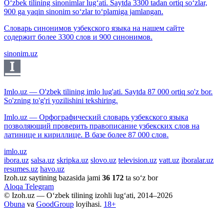
O‘zbek tilining sinonimlar lug‘ati. Saytda 3300 tadan ortiq so‘zlar,
900 ga yaqin sinonim so‘zlar to‘plamiga jamlangan.
Словарь синонимов узбекского языка на нашем сайте
содержит более 3300 слов и 900 синонимов.
sinonim.uz
Imlo.uz — O'zbek tilining imlo lug'ati. Saytda 87 000 ortiq so'z bor.
So'zning to'g'ri yozilishini tekshiring.
Imlo.uz — Орфографический словарь узбекского языка
позволяющий проверить правописание узбекских слов на
латинице и кириллице. В базе более 87 000 слов.
imlo.uz
ibora.uz
salsa.uz
skripka.uz
slovo.uz
television.uz
vatt.uz
iboralar.uz
resumes.uz
havo.uz
Izoh.uz saytining bazasida jami
36 172
ta so‘z bor
Aloqa
Telegram
© Izoh.uz — O‘zbek tilining izohli lug‘ati, 2014–2026
Obuna
va
GoodGroup
loyihasi.
18+