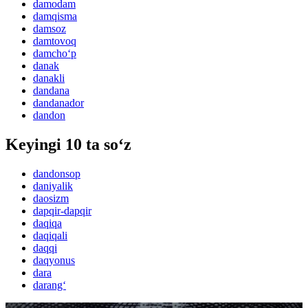
damodam
damqisma
damsoz
damtovoq
damcho‘p
danak
danakli
dandana
dandanador
dandon
Keyingi 10 ta so‘z
dandonsop
daniyalik
daosizm
dapqir-dapqir
daqiqa
daqiqali
daqqi
daqyonus
dara
darang‘