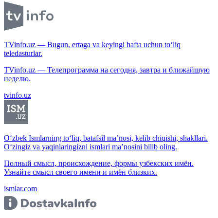
TVinfo.uz — Bugun, ertaga va keyingi hafta uchun to‘liq
teledasturlar.
TVinfo.uz — Телепрограмма на сегодня, завтра и ближайшую
неделю.
tvinfo.uz
O‘zbek Ismlarning to‘liq, batafsil ma’nosi, kelib chiqishi, shakllari.
O‘zingiz va yaqinlaringizni ismlari ma’nosini bilib oling.
Полный смысл, происхождение, формы узбекских имён.
Узнайте смысл своего имени и имён близких.
ismlar.com