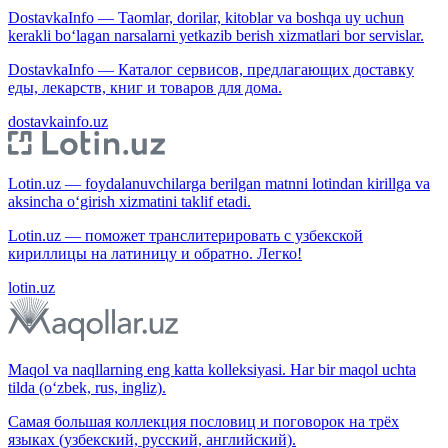
DostavkaInfo — Taomlar, dorilar, kitoblar va boshqa uy uchun
kerakli bo‘lagan narsalarni yetkazib berish xizmatlari bor servislar.
DostavkaInfo — Каталог сервисов, предлагающих доставку
еды, лекарств, книг и товаров для дома.
dostavkainfo.uz
Lotin.uz — foydalanuvchilarga berilgan matnni lotindan kirillga va
aksincha o‘girish xizmatini taklif etadi.
Lotin.uz — поможет транслитерировать с узбекской
кириллицы на латиницу и обратно. Легко!
lotin.uz
Maqol va naqllarning eng katta kolleksiyasi. Har bir maqol uchta
tilda (o‘zbek, rus, ingliz).
Самая большая коллекция пословиц и поговорок на трёх
языках (узбекский, русский, английский).