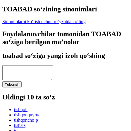
TOABAD so‘zining sinonimlari
Sinonimlarni ko‘rish uchun ro‘yxatdan o‘ting
Foydalanuvchilar tomonidan TOABAD
so‘ziga berilgan ma’nolar
toabad so‘ziga yangi izoh qo‘shing
Yuborish
Oldingi 10 ta so‘z
tishqoli
tishqonquyruq
tishqoncho‘p
tishsiz
to