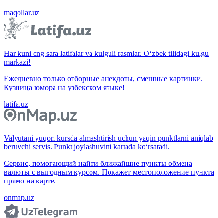
maqollar.uz
Har kuni eng sara latifalar va kulguli rasmlar. O‘zbek tilidagi kulgu
markazi!
Ежедневно только отборные анекдоты, смешные картинки.
Кузница юмора на узбекском языке!
latifa.uz
Valyutani yuqori kursda almashtirish uchun yaqin punktlarni aniqlab
beruvchi servis. Punkt joylashuvini kartada ko‘rsatadi.
Сервис, помогающий найти ближайшие пункты обмена
валюты с выгодным курсом. Покажет местоположение пункта
прямо на карте.
onmap.uz