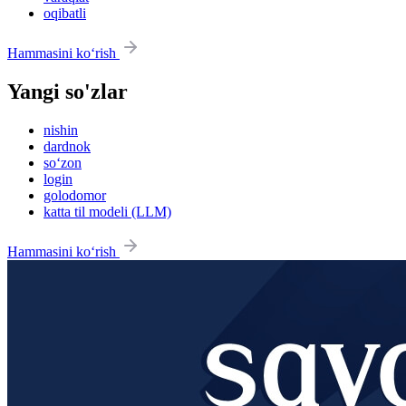
oqibatli
Hammasini ko‘rish
Yangi so'zlar
nishin
dardnok
so‘zon
login
golodomor
katta til modeli (LLM)
Hammasini ko‘rish