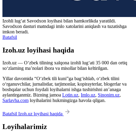
Izohli lugʻat
Savodxon
loyihasi bilan hamkorlikda yaratildi.
Savodxon dasturi matndagi imlo xatolarini aniqlash va tuzatishga
imkon beradi.
Batafsil
Izoh.uz loyihasi haqida
Izoh.uz — O‘zbek tilining xalqona izohli lug‘ati 35 000 dan ortiq
so‘zlarning ma’nolari ibora va misollar bilan keltirilgan.
Yillar davomida “O‘zbek tili kuni”ga bag‘ishlab, o‘zbek tilini
o‘rganuvchilar, jurnalistlar, tarjimonlar, kopirayterlar, blogerlar va
boshqalar uchun foydali loyihalarni ishga tushirishni an’anaga
aylantirganmiz. Bizning jamoa
Lotin.uz
,
Imlo.uz
,
Sinonim.uz
,
Sarlavha.com
loyihalarini hukmingizga havola qilgan.
Batafsil Izoh.uz loyihasi haqida
Loyihalarimiz