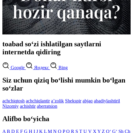
toabad so‘zi ishlatilgan saytlarni
internetda qidiring
Google
Яндекс
Bing
Siz uchun qiziq bo‘lishi mumkin bo‘lgan
so‘zlar
achchiqtosh
achchiqlantir
aʼzolik
Shekspir
abjaq
abadiylashtiril
Nizomiy
achishtir
aberratsion
Alifbo bo‘yicha
A
B
D
E
F
G
H
I
J
K
L
M
N
O
P
Q
R
S
T
U
V
X
Y
Z
O‘
G‘
Sh
Ch