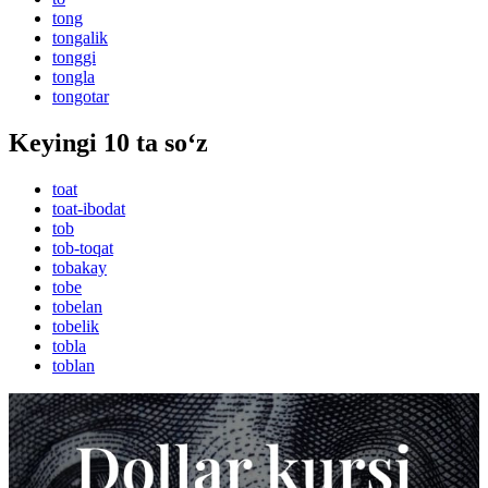
tong
tongalik
tonggi
tongla
tongotar
Keyingi 10 ta so‘z
toat
toat-ibodat
tob
tob-toqat
tobakay
tobe
tobelan
tobelik
tobla
toblan