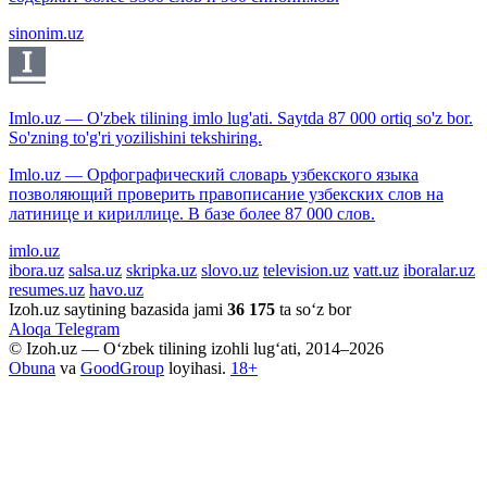
sinonim.uz
Imlo.uz — O'zbek tilining imlo lug'ati. Saytda 87 000 ortiq so'z bor.
So'zning to'g'ri yozilishini tekshiring.
Imlo.uz — Орфографический словарь узбекского языка
позволяющий проверить правописание узбекских слов на
латинице и кириллице. В базе более 87 000 слов.
imlo.uz
ibora.uz
salsa.uz
skripka.uz
slovo.uz
television.uz
vatt.uz
iboralar.uz
resumes.uz
havo.uz
Izoh.uz saytining bazasida jami
36 175
ta so‘z bor
Aloqa
Telegram
© Izoh.uz — O‘zbek tilining izohli lug‘ati, 2014–2026
Obuna
va
GoodGroup
loyihasi.
18+