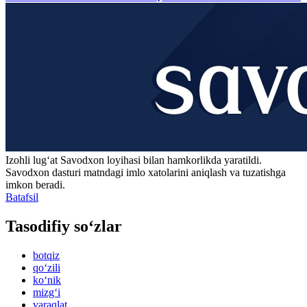
Izohli lugʻat
Savodxon
loyihasi bilan hamkorlikda yaratildi.
Savodxon dasturi matndagi imlo xatolarini aniqlash va tuzatishga
imkon beradi.
Batafsil
Tasodifiy so‘zlar
botqiz
qo‘zili
ko‘nik
mizg‘i
varaqlat