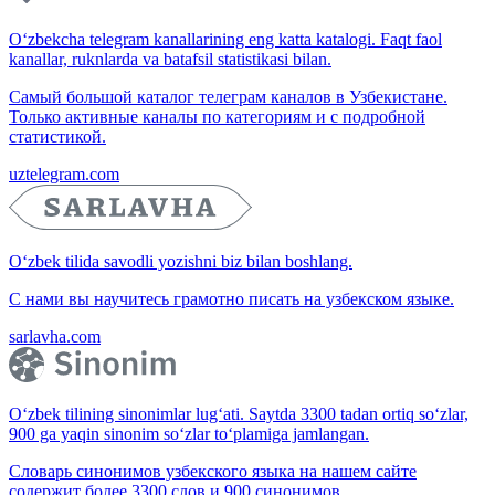
O‘zbekcha telegram kanallarining eng katta katalogi. Faqt faol
kanallar, ruknlarda va batafsil statistikasi bilan.
Самый большой каталог телеграм каналов в Узбекистане.
Только активные каналы по категориям и с подробной
статистикой.
uztelegram.com
O‘zbek tilida savodli yozishni biz bilan boshlang.
С нами вы научитесь грамотно писать на узбекском языке.
sarlavha.com
O‘zbek tilining sinonimlar lug‘ati. Saytda 3300 tadan ortiq so‘zlar,
900 ga yaqin sinonim so‘zlar to‘plamiga jamlangan.
Словарь синонимов узбекского языка на нашем сайте
содержит более 3300 слов и 900 синонимов.