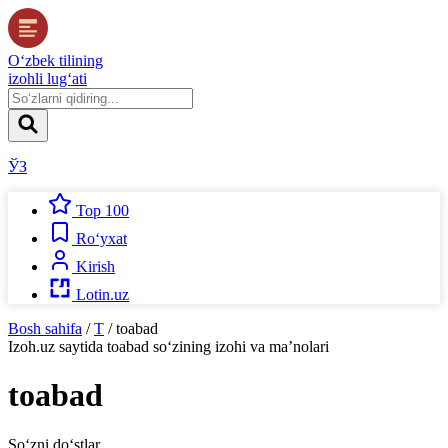
O‘zbek tilining
izohli lug‘ati
ЎЗ
Top 100
Ro‘yxat
Kirish
Lotin.uz
Bosh sahifa
/
T
/
toabad
Izoh.uz
saytida
toabad
so‘zining izohi va ma’nolari
toabad
So‘zni do‘stlar